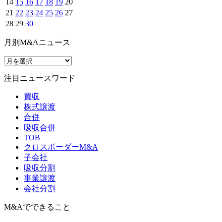
14
15
16
17
18
19
20
21
22
23
24
25
26
27
28
29
30
月別M&Aニュース
注目ニュースワード
買収
株式譲渡
合併
吸収合併
TOB
クロスボーダーM&A
子会社
吸収分割
事業譲渡
会社分割
M&Aでできること