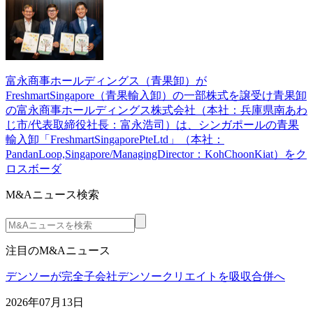
富永商事ホールディングス（青果卸）が
FreshmartSingapore（青果輸入卸）の一部株式を譲受け青果卸
の富永商事ホールディングス株式会社（本社：兵庫県南あわ
じ市/代表取締役社長：富永浩司）は、シンガポールの青果
輸入卸「FreshmartSingaporePteLtd」（本社：
PandanLoop,Singapore/ManagingDirector：KohChoonKiat）をク
ロスボーダ
M&Aニュース検索
注目のM&Aニュース
デンソーが完全子会社デンソークリエイトを吸収合併へ
2026年07月13日