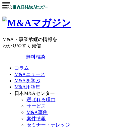
M&A・事業承継の情報を
わかりやすく発信
無料相談
コラム
M&Aニュース
M&Aを学ぶ
M&A用語集
日本M&Aセンター
選ばれる理由
サービス
M&A事例
案件情報
セミナー・ナレッジ