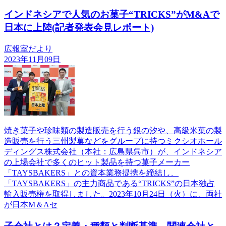
インドネシアで人気のお菓子“TRICKS”がM&Aで
日本に上陸(記者発表会見レポート)
広報室だより
2023年11月09日
焼き菓子や珍味類の製造販売を行う銀の汐や、高級米菓の製
造販売を行う三州製菓などをグループに持つミクシオホール
ディングス株式会社（本社：広島県呉市）が、インドネシア
の上場会社で多くのヒット製品を持つ菓子メーカー
「TAYSBAKERS」との資本業務提携を締結し、
「TAYSBAKERS」の主力商品である“TRICKS”の日本独占
輸入販売権を取得しました。2023年10月24日（火）に、両社
が日本M＆Aセ