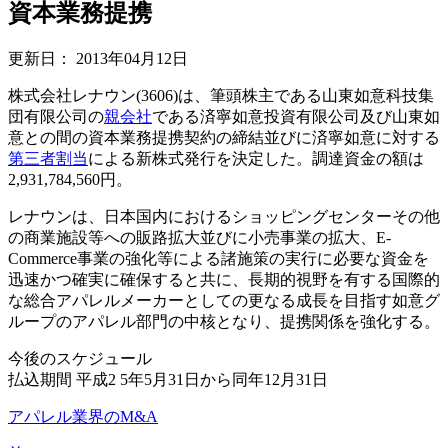
資本業務提携
更新日：
2013年04月12日
株式会社レナウン(3606)は、筆頭株主である山東如意科技集
団有限公司の
親会社
である済寧如意投資有限公司及び山東如
意との間の資本業務提携契約の締結並びに済寧如意に対する
第三者割当
による新株式発行を決定した。調達資金の額は
2,931,784,560円。
レナウンは、日本国内におけるショッピングセンターその他
の商業施設等への販路拡大並びに小売事業の拡大、E-
Commerce事業の強化等による諸施策の実行に必要な資金を
迅速かつ確実に確保すると共に、長期的視野を有する国際的
な総合アパレルメーカーとしての更なる成長を目指す如意グ
ループのアパレル部門の中核となり、提携関係を強化する。
今後のスケジュール
払込期間 平成2 5年5月31日から同年12月31日
アパレル業界のM&A