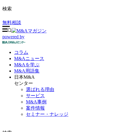
検索
無料相談
powered by
コラム
M&A
ニュース
M&Aを
学ぶ
M&A
用語集
日本M&A
センター
選ばれる理由
サービス
M&A事例
案件情報
セミナー・ナレッジ