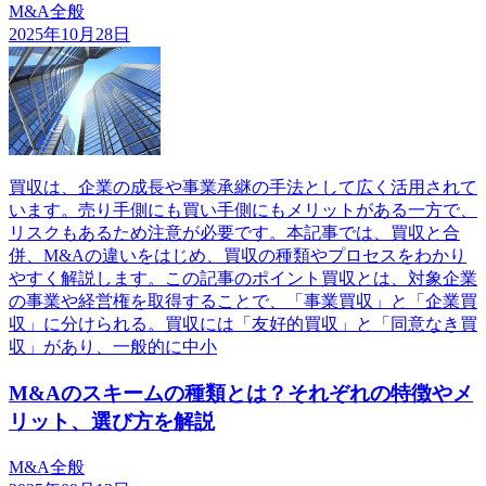
M&A全般
2025年10月28日
買収は、企業の成長や事業承継の手法として広く活用されて
います。売り手側にも買い手側にもメリットがある一方で、
リスクもあるため注意が必要です。本記事では、買収と合
併、M&Aの違いをはじめ、買収の種類やプロセスをわかり
やすく解説します。この記事のポイント買収とは、対象企業
の事業や経営権を取得することで、「事業買収」と「企業買
収」に分けられる。買収には「友好的買収」と「同意なき買
収」があり、一般的に中小
M&Aのスキームの種類とは？それぞれの特徴やメ
リット、選び方を解説
M&A全般