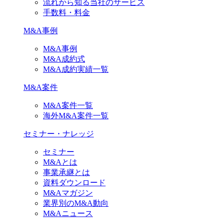
流れから知る当社のサービス
手数料・料金
M&A事例
M&A事例
M&A成約式
M&A成約実績一覧
M&A案件
M&A案件一覧
海外M&A案件一覧
セミナー・ナレッジ
セミナー
M&Aとは
事業承継とは
資料ダウンロード
M&Aマガジン
業界別のM&A動向
M&Aニュース