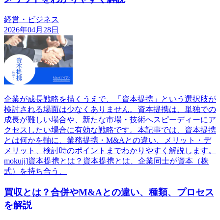
経営・ビジネス
2026年04月28日
企業が成長戦略を描くうえで、「資本提携」という選択肢が
検討される場面は少なくありません。資本提携は、単独での
成長が難しい場合や、新たな市場・技術へスピーディーにア
クセスしたい場合に有効な戦略です。本記事では、資本提携
とは何かを軸に、業務提携・M&Aとの違い、メリット・デ
メリット、検討時のポイントまでわかりやすく解説します。
mokuji]資本提携とは？資本提携とは、企業同士が資本（株
式）を持ち合う、
買収とは？合併やM&Aとの違い、種類、プロセス
を解説