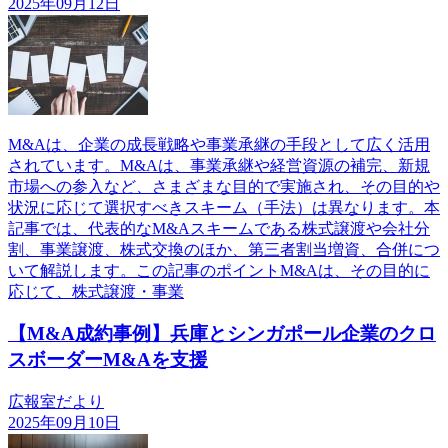
2025年09月12日
M&Aは、企業の成長戦略や事業承継の手段として広く活用
されています。M&Aは、事業承継や経営資源の補完、新規
市場への参入など、さまざまな目的で実施され、その目的や
状況に応じて選択すべきスキーム（手法）は異なります。本
記事では、代表的なM&Aスキームである株式譲渡や会社分
割、事業譲渡、株式交換のほか、第三者割当増資、合併につ
いて解説します。この記事のポイントM&Aは、その目的に
応じて、株式譲渡・事業
【M&A成約事例】兵庫とシンガポール企業のクロ
スボーダーM&Aを支援
広報室だより
2025年09月10日