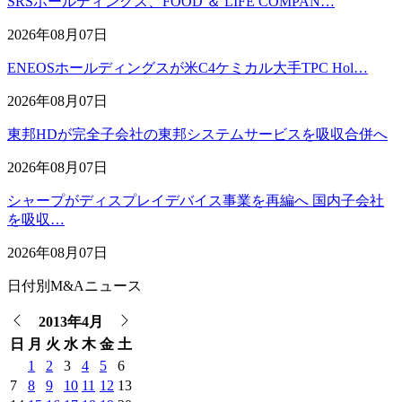
SRSホールディングス、FOOD ＆ LIFE COMPAN…
2026年08月07日
ENEOSホールディングスが米C4ケミカル大手TPC Hol…
2026年08月07日
東邦HDが完全子会社の東邦システムサービスを吸収合併へ
2026年08月07日
シャープがディスプレイデバイス事業を再編へ 国内子会社
を吸収…
2026年08月07日
日付別M&Aニュース
2013年4月
日
月
火
水
木
金
土
1
2
3
4
5
6
7
8
9
10
11
12
13