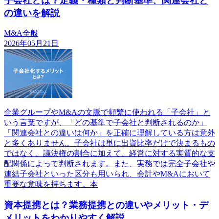
子会社とは？定義・種類と判断基準、関連会社と
の違いを解説
M&A全般
2026年05月21日
企業グループやM&Aの文脈で頻繁に使われる「子会社」と
いう言葉ですが、「どの基準で子会社と判断されるのか」
「関連会社との違いは何か」を正確に理解している方は意外
と多くありません。子会社は単に出資比率だけで決まるもの
ではなく、議決権の割合に加えて、経営に対する実質的な支
配関係によって判断されます。また、実務では完全子会社や
連結子会社といった区分も用いられ、会計やM&Aにおいて
重要な意味を持ちます。本
資本提携とは？業務提携との違いやメリット・デ
メリットをわかりやすく解説