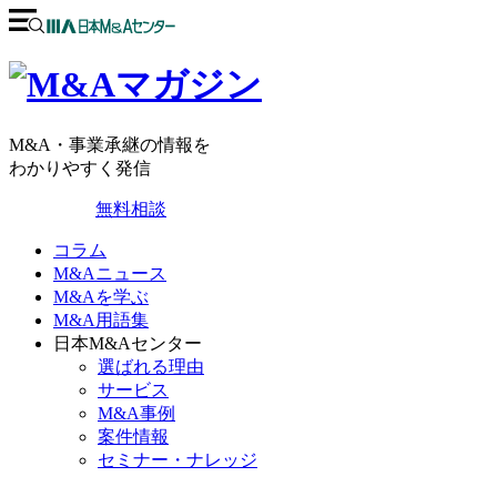
M&A・事業承継の情報を
わかりやすく発信
無料相談
コラム
M&Aニュース
M&Aを学ぶ
M&A用語集
日本M&Aセンター
選ばれる理由
サービス
M&A事例
案件情報
セミナー・ナレッジ