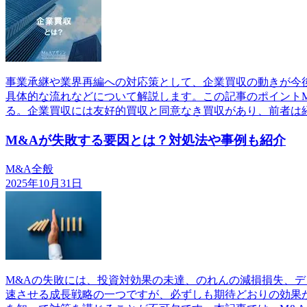
事業承継や業界再編への対応策として、企業買収の動きが今
具体的な流れなどについて解説します。この記事のポイント
る。企業買収には友好的買収と同意なき買収があり、前者は
M&Aが失敗する要因とは？対処法や事例も紹介
M&A全般
2025年10月31日
M&Aの失敗には、投資対効果の未達、のれんの減損損失、
速させる成長戦略の一つですが、必ずしも期待どおりの効果