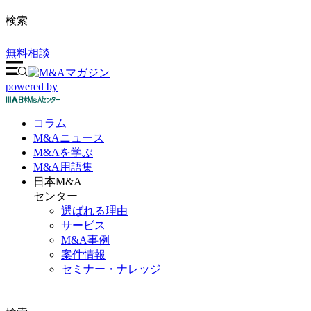
検索
無料相談
powered by
コラム
M&A
ニュース
M&Aを
学ぶ
M&A
用語集
日本M&A
センター
選ばれる理由
サービス
M&A事例
案件情報
セミナー・ナレッジ