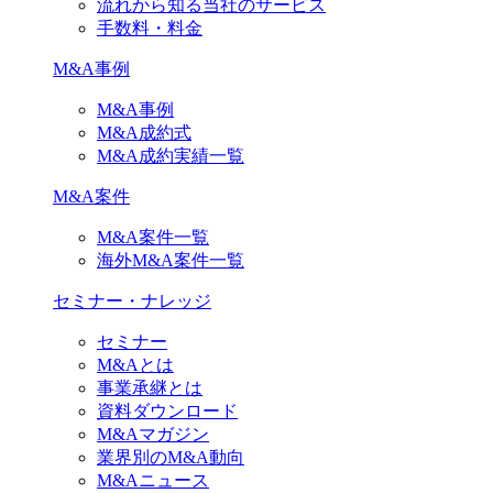
流れから知る当社のサービス
手数料・料金
M&A事例
M&A事例
M&A成約式
M&A成約実績一覧
M&A案件
M&A案件一覧
海外M&A案件一覧
セミナー・ナレッジ
セミナー
M&Aとは
事業承継とは
資料ダウンロード
M&Aマガジン
業界別のM&A動向
M&Aニュース