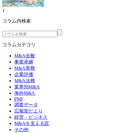
1
コラム内検索
コラムカテゴリ
M&A全般
事業承継
M&A実務
企業評価
M&A法務
業界別M&A
海外M&A
PMI
調査データ
広報室だより
経営・ビジネス
M&Aを支える匠
その他