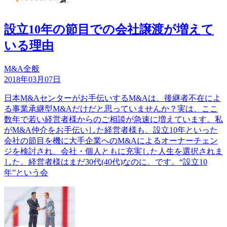
設立10年の節目での会社譲渡が増えて
いる理由
M&A全般
2018年03月07日
日本M&Aセンターがお手伝いするM&Aは、後継者不在によ
る事業承継型M&Aだけだと思っていませんか？実は、ここ
数年で若い経営者様からのご相談が急速に増えています。私
がM&A仲介をお手伝いした経営者様も、設立10年といった
会社の節目を機に大手企業へのM&Aによるオーナーチェン
ジを検討され、会社・個人ともに充実した人生を選択されま
した。経営者様はまだ30代(40代)なのに、です。“設立10
年”という会