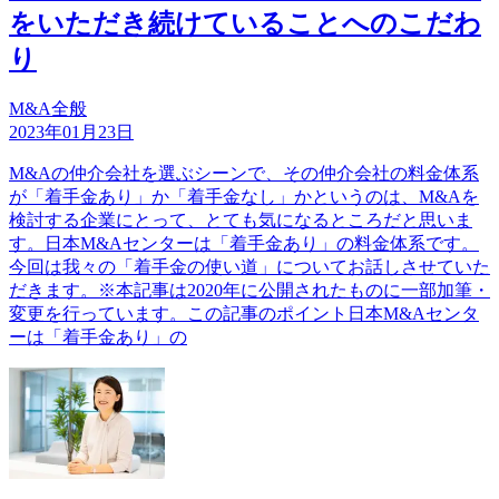
をいただき続けていることへのこだわ
り
M&A全般
2023年01月23日
M&Aの仲介会社を選ぶシーンで、その仲介会社の料金体系
が「着手金あり」か「着手金なし」かというのは、M&Aを
検討する企業にとって、とても気になるところだと思いま
す。日本M&Aセンターは「着手金あり」の料金体系です。
今回は我々の「着手金の使い道」についてお話しさせていた
だきます。※本記事は2020年に公開されたものに一部加筆・
変更を行っています。この記事のポイント日本M&Aセンタ
ーは「着手金あり」の