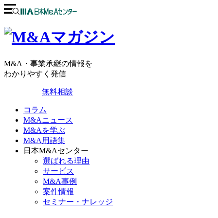
M&A・事業承継の情報を
わかりやすく発信
無料相談
コラム
M&Aニュース
M&Aを学ぶ
M&A用語集
日本M&Aセンター
選ばれる理由
サービス
M&A事例
案件情報
セミナー・ナレッジ