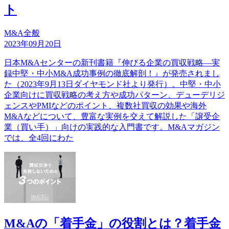
ト
M&A全般
2023年09月20日
日本M&Aセンターの新刊書籍『伸びる企業の買収戦略―実
録中堅・中小M&A成功事例の徹底解剖！』が発売されまし
た（2023年9月13日ダイヤモンド社より発行）。中堅・中小
企業向けに買収戦略の考え方や成功パターン、デューデリジ
ェンスやPMIなどのポイント、複数社買収の効果や海外
M&Aなどについて、豊富な実例を交えて解説した「譲受企
業（買い手）」向けの実践的な入門書です。M&Aマガジン
では、全4回にわた
M&Aの「着手金」の役割とは？着手金