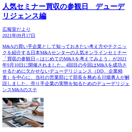
人気セミナー買収の参観日 デューデ
リジェンス編
広報室だより
2021年09月17日
M&Aの買い手企業として知っておきたい考え方やテクニッ
クを紹介する日本M&Aセンターの人気オンラインセミナー
「買収の参観日～はじめてのM&Aを考えてみよう」が2021
年9月10日に開催されました。4回目の今回はM&Aを成功さ
せるために欠かせないデューデリジェンス（DD、企業精
査）を中心に、当社の営業部にて部長を務める川畑勇人が解
説しました。売り手企業の実態を知るためのデューデリジェ
ンスM&Aのステ