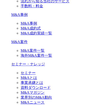
流れから知る当社のサービス
手数料・料金
M&A事例
M&A事例
M&A成約式
M&A成約実績一覧
M&A案件
M&A案件一覧
海外M&A案件一覧
セミナー・ナレッジ
セミナー
M&Aとは
事業承継とは
資料ダウンロード
M&Aマガジン
業界別のM&A動向
M&Aニュース