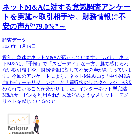
ネットM&Aに対する意識調査アンケー
トを実施～取引相手や、財務情報に不
安の声が”79.0%”～
調査データ
2020年11月19日
近年、急速にネットM&Aが広がっています。しかし、ネッ
トM&Aは「手軽」で「スピーディ」な一方、肌で感じられ
ない取引相手や、財務情報に対して不安の声が高まっていま
す。今回のアンケートにより、ネットM&Aには「中小M&A
向けデューデリジェンス」と「買収後のリスクヘッジ」が求
められていることが分かりました。インターネット型完結
M&Aサービスを利用された人はどのようなメリット、デメ
リットを感じているので