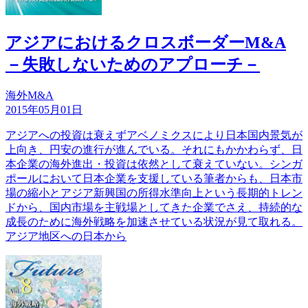
アジアにおけるクロスボーダーM&A
－失敗しないためのアプローチ－
海外M&A
2015年05月01日
アジアへの投資は衰えずアベノミクスにより日本国内景気が
上向き、円安の進行が進んでいる。それにもかかわらず、日
本企業の海外進出・投資は依然として衰えていない。シンガ
ポールにおいて日本企業を支援している筆者からも、日本市
場の縮小とアジア新興国の所得水準向上という長期的トレン
ドから、国内市場を主戦場としてきた企業でさえ、持続的な
成長のために海外戦略を加速させている状況が見て取れる。
アジア地区への日本から