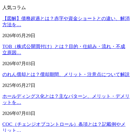
人気コラム
【図解】債務超過とは？赤字や資金ショートとの違い、解消
方法を…
2026年05月29日
TOB（株式公開買付け）とは？目的・仕組み・流れ・不成
立原因…
2026年07月03日
のれん償却とは？償却期間、メリット・注意点について解説
2025年05月27日
ホールディングス化とは？主なパターン、メリット・デメリ
ットを…
2026年07月03日
COC（チェンジオブコントロール）条項とは？記載例やメ
リット…