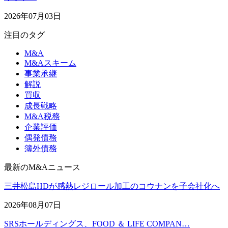
2026年07月03日
注目のタグ
M&A
M&Aスキーム
事業承継
解説
買収
成長戦略
M&A税務
企業評価
偶発債務
簿外債務
最新のM&Aニュース
三井松島HDが感熱レジロール加工のコウナンを子会社化へ
2026年08月07日
SRSホールディングス、FOOD ＆ LIFE COMPAN…