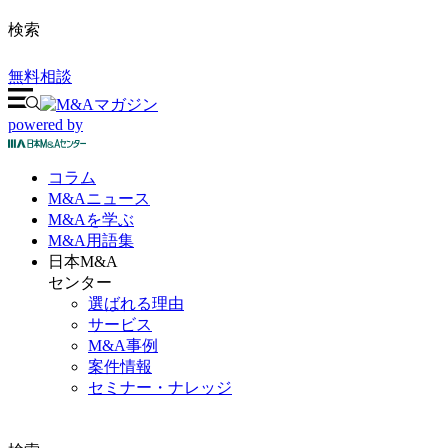
検索
無料相談
powered by
コラム
M&A
ニュース
M&Aを
学ぶ
M&A
用語集
日本M&A
センター
選ばれる理由
サービス
M&A事例
案件情報
セミナー・ナレッジ