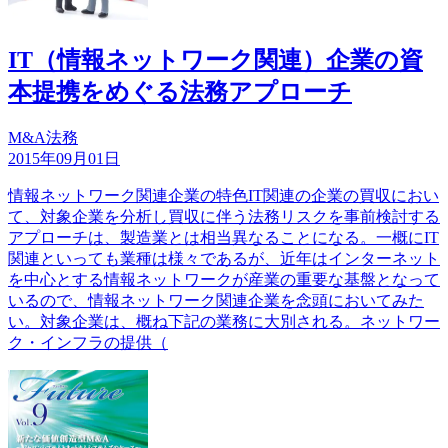
IT（情報ネットワーク関連）企業の資
本提携をめぐる法務アプローチ
M&A法務
2015年09月01日
情報ネットワーク関連企業の特色IT関連の企業の買収におい
て、対象企業を分析し買収に伴う法務リスクを事前検討する
アプローチは、製造業とは相当異なることになる。一概にIT
関連といっても業種は様々であるが、近年はインターネット
を中心とする情報ネットワークが産業の重要な基盤となって
いるので、情報ネットワーク関連企業を念頭においてみた
い。対象企業は、概ね下記の業務に大別される。ネットワー
ク・インフラの提供（