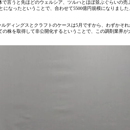
単体で言うと先ほどのウェルシア、ツルハとほぼ並ぶぐらいの
ことになったということで、合わせて5500億円規模になりまし
ールディングスとクラフトのケースは5月ですから、わずかそれか
べての株を取得して非公開化するということで、この調剤業界が