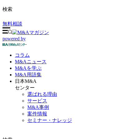
検索
無料相談
powered by
コラム
M&A
ニュース
M&Aを
学ぶ
M&A
用語集
日本M&A
センター
選ばれる理由
サービス
M&A事例
案件情報
セミナー・ナレッジ