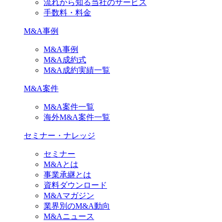
流れから知る当社のサービス
手数料・料金
M&A事例
M&A事例
M&A成約式
M&A成約実績一覧
M&A案件
M&A案件一覧
海外M&A案件一覧
セミナー・ナレッジ
セミナー
M&Aとは
事業承継とは
資料ダウンロード
M&Aマガジン
業界別のM&A動向
M&Aニュース