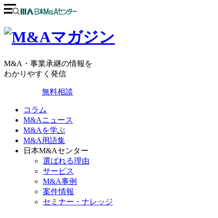
M&A・事業承継の情報を
わかりやすく発信
無料相談
コラム
M&Aニュース
M&Aを学ぶ
M&A用語集
日本M&Aセンター
選ばれる理由
サービス
M&A事例
案件情報
セミナー・ナレッジ