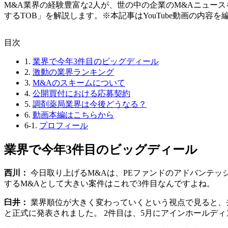
M&A業界の経験豊富な2人が、世の中の企業のM&Aニュー
するTOB」を解説します。※本記事はYouTube動画の内容
⽬次
1.
業界で今年3件目のビッグディール
2.
激動の業界ランキング
3.
M&Aのスキームについて
4.
公開買付における応募契約
5.
調剤薬局業界は今後どうなる？
6.
動画本編はこちらから
6-1.
プロフィール
業界で今年3件目のビッグディール
西川：
今日取り上げるM&Aは、PEファンドのアドバンテッ
するM&Aとして大きい案件はこれで3件目なんですよね。
臼井：
業界順位が大きく変わっていくという視点で見ると、
と正式に発表されました。 2件目は、5月にアインホールデ