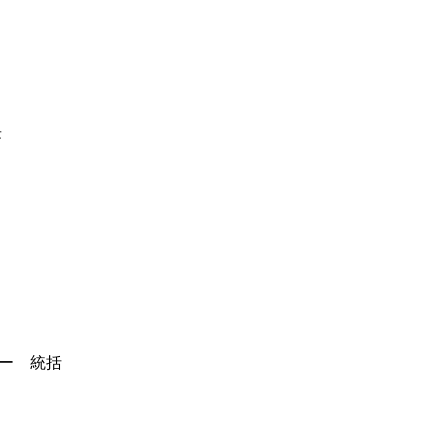
長
ー 統括