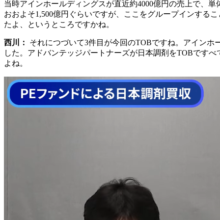
当時アインホールディングスが直近約4000億円の売上で、
おおよそ1,500億円ぐらいですが、ここをグループインする
たよ、というところですかね。
西川：
それにつづいて3件目が今回のTOBですね。アインホ
した。アドバンテッジパートナーズが日本調剤をTOBです
よね。