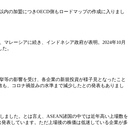
以内の加盟につきOECD側もロードマップの作成に入りまし
、マレーシアに続き、インドネシア政府が表明。2024年10月
した。
長選挙等の影響を受け、各企業の新規投資が様子見となったこと
数も、コロナ禍並みの水準まで減少したとの発表もありまし
より減少しました。とは言え、ASEAN諸国の中では近年高い上場数を
DXは発表しています。ただ上場後の株価は低迷している企業が多