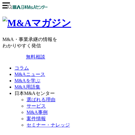
M&A・事業承継の情報を
わかりやすく発信
無料相談
コラム
M&Aニュース
M&Aを学ぶ
M&A用語集
日本M&Aセンター
選ばれる理由
サービス
M&A事例
案件情報
セミナー・ナレッジ