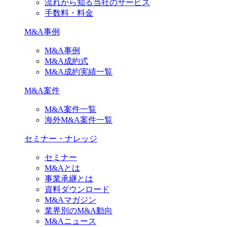
流れから知る当社のサービス
手数料・料金
M&A事例
M&A事例
M&A成約式
M&A成約実績一覧
M&A案件
M&A案件一覧
海外M&A案件一覧
セミナー・ナレッジ
セミナー
M&Aとは
事業承継とは
資料ダウンロード
M&Aマガジン
業界別のM&A動向
M&Aニュース