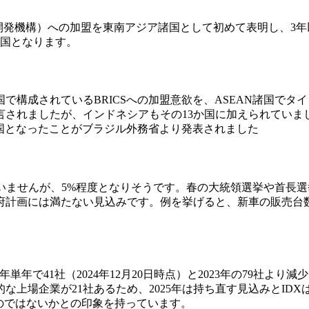
力開発機構）への加盟を東南アジア諸国として初めて表明し、3年
盟国となります。
構成されているBRICSへの加盟意欲を、ASEAN諸国でタイ
言されましたが、インドネシアもその13か国に加えられていま
式加盟国となったことがブラジル外務省より発表されました
出ていませんが、5%程度となりそうです。春の大統領選挙や首
府計画には満たない見込みです。例を挙げると、新車の販売台
年単年で41社（2024年12月20日時点）と2023年の79社
的な上場企業が21社あるため、2025年は持ち直す見込みとI
のではないかとの印象を持っています。