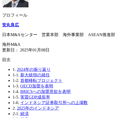
プロフィール
安丸良広
日本M&Aセンター 営業本部 海外事業部 ASEAN推進部
海外M&A
更新日：
2025年01月08日
⽬次
1.
2024年の振り返り
1-1.
新大統領の就任
1-2.
首都移転プロジェクト
1-3.
OECD加盟を表明
1-4.
BRICSへの加盟意欲を表明
1-5.
実質GDP成長率
1-6.
インドネシア証券取引所への上場数
2.
2025年のインドネシア
2-1.
経済