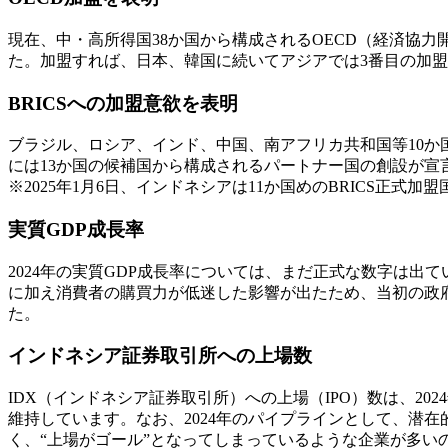
現在、中・高所得国38か国から構成されるOECD（経済協
た。加盟すれば、日本、韓国に続いてアジアでは3番目の加
BRICSへの加盟意欲を表明
ブラジル、ロシア、インド、中国、南アフリカ共和国等10か国で
には13か国の候補国から構成されるパートナー国の創設が宣
※2025年1月6日、インドネシアは11か国めのBRICS正
実質GDP成長率
2024年の実質GDP成長率については、まだ正式な数字は
に加え消費者の購買力が低迷した影響が出たため、当初の政
た。
インドネシア証券取引所への上場数
IDX（インドネシア証券取引所）への上場（IPO）数は、2024
維持しています。なお、2024年のパイプラインとして、潜在
く、“上場がゴール”となってしまっているような企業が多い