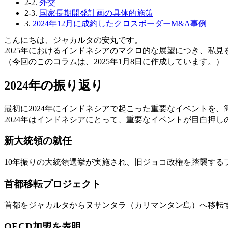
2-2.
外交
2-3.
国家長期開発計画の具体的施策
3.
2024年12月に成約したクロスボーダーM&A事例
3-1.
プロフィール
こんにちは、ジャカルタの安丸です。
2025年におけるインドネシアのマクロ的な展望につき、私
（今回のこのコラムは、2025年1月8日に作成しています。）
2024年の振り返り
最初に2024年にインドネシアで起こった重要なイベントを
2024年はインドネシアにとって、重要なイベントが目白押し
新大統領の就任
10年振りの大統領選挙が実施され、旧ジョコ政権を踏襲する
首都移転プロジェクト
首都をジャカルタからヌサンタラ（カリマンタン島）へ移転す
OECD加盟を表明