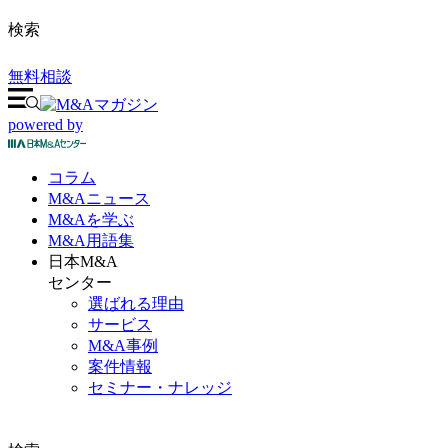
検索
無料相談
powered by
コラム
M&A
ニュース
M&Aを
学ぶ
M&A
用語集
日本M&A
センター
選ばれる理由
サービス
M&A事例
案件情報
セミナー・ナレッジ