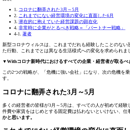
1.
コロナに翻弄された3月～5月
2.
これまでにない経営環境の変化に直面した6月
3.
潜在的に抱えていた経営課題の顕在化
4.
非常時に企業がとるべき戦略＝「パートナー戦略」
4-1.
著者
新型コロナウィルスは、これまでだれも経験したことのない
た行動、これまでとは異なる生活様式への変化を求められまし
▼Withコロナ新時代におけるすべての企業・経営者が取るべ
この2つの戦略が、「危機に強い会社」になり、次の危機を
す。
コロナに翻弄された3月～5月
多くの経営者の皆様が3月～5月は、すべての人が初めて経
件費や家賃をはじめとする固定費は払わないといけない、仕
かと思います。