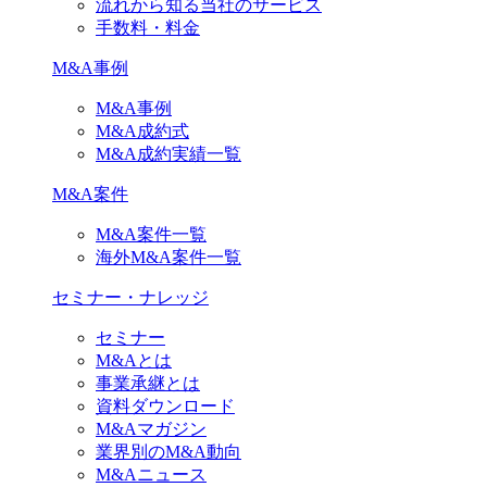
流れから知る当社のサービス
手数料・料金
M&A事例
M&A事例
M&A成約式
M&A成約実績一覧
M&A案件
M&A案件一覧
海外M&A案件一覧
セミナー・ナレッジ
セミナー
M&Aとは
事業承継とは
資料ダウンロード
M&Aマガジン
業界別のM&A動向
M&Aニュース