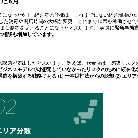
た6月
うになった6月。経営者の皆様は、これまでにない経営環境の
した消毒や開店時間の大幅な変更、これまで10席を稼働させ
まな制約を受けることになったと思います。 実際に
緊急事態
の相談も増加しています。
営課題が表出したと思います。例えば、飲食店は、感染リスク
ビジネスモデルでは想定していなかったリスクのために顕在化
構造を構築する戦略
である
(1) 一本足打法からの脱却 (2) エリ