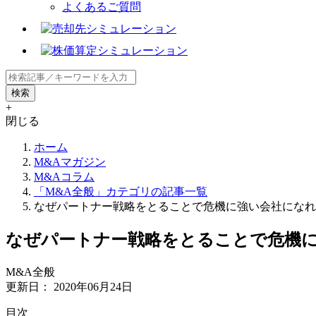
よくあるご質問
+
閉じる
ホーム
M&Aマガジン
M&Aコラム
「M&A全般」カテゴリの記事一覧
なぜパートナー戦略をとることで危機に強い会社になれ
なぜパートナー戦略をとることで危機
M&A全般
更新日：
2020年06月24日
⽬次