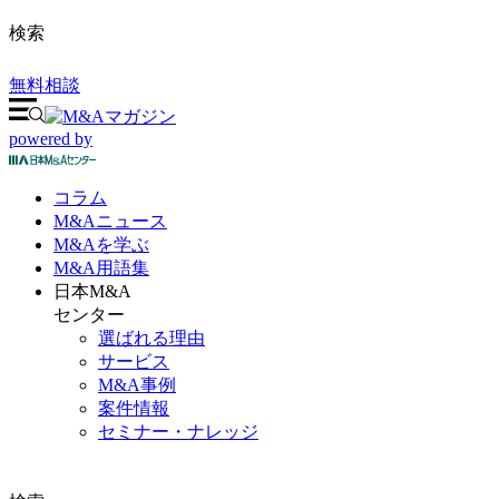
検索
無料相談
powered by
コラム
M&A
ニュース
M&Aを
学ぶ
M&A
用語集
日本M&A
センター
選ばれる理由
サービス
M&A事例
案件情報
セミナー・ナレッジ