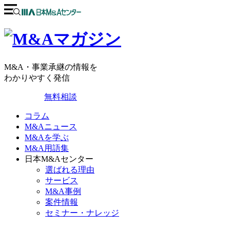
M&A・事業承継の情報を
わかりやすく発信
無料相談
コラム
M&Aニュース
M&Aを学ぶ
M&A用語集
日本M&Aセンター
選ばれる理由
サービス
M&A事例
案件情報
セミナー・ナレッジ