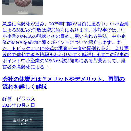
急速に高齢化が進み、2025年問題が目前に迫る中、中小企業
によるM&Aの件数は増加傾向にあります。本記事では、中
小企業のM&Aの現状とその目的、用いられる手法、中小企
業のM&Aを成功に導くポイントについて紹介します。ま
た、トピックごとに公式の調査データや事例も交え、より実
践的で信頼できる情報をわかりやすく解説しますこの記事の
ポイント中小企業のM&Aが増加傾向にある背景として、経
営者の高齢化による「
会社の休業とは？メリットやデメリット、再開の
流れを詳しく解説
経営・ビジネス
2025年10月14日