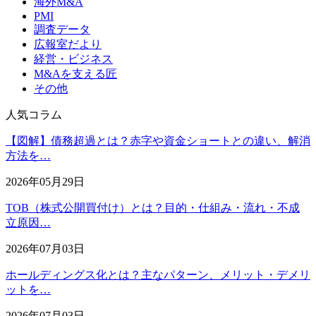
海外M&A
PMI
調査データ
広報室だより
経営・ビジネス
M&Aを支える匠
その他
人気コラム
【図解】債務超過とは？赤字や資金ショートとの違い、解消
方法を…
2026年05月29日
TOB（株式公開買付け）とは？目的・仕組み・流れ・不成
立原因…
2026年07月03日
ホールディングス化とは？主なパターン、メリット・デメリ
ットを…
2026年07月03日