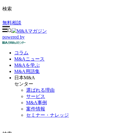
検索
無料相談
powered by
コラム
M&A
ニュース
M&Aを
学ぶ
M&A
用語集
日本M&A
センター
選ばれる理由
サービス
M&A事例
案件情報
セミナー・ナレッジ