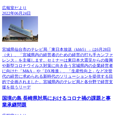
広報室だより
2022年06月24日
宮城県仙台市のテレビ局「東日本放送（khb5）」は6月28日
（火）、「宮城県内の経営者のための経営の打ち手カンファ
レンス」を主催します。セミナーは東日本大震災からの復興
や新型コロナウイルス対策に向き合う宮城県内の企業経営者
に向けた「M&A」や「DX推進」、「生産性向上」など次世
代の経営に求められる新時代のソリューションを提供する目
的で企画されました。宮城県内のテレビ局と各分野で経営支
援を担うリーデ
国境の島 長崎県対馬におけるコロナ禍の課題と事
業承継問題