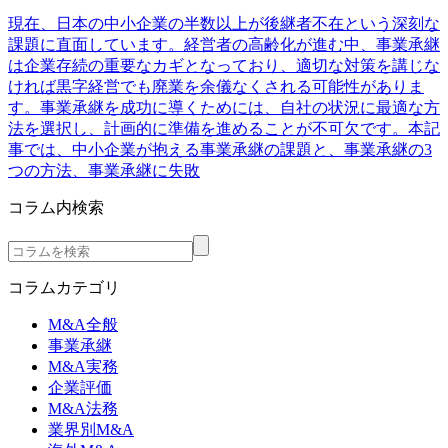
現在、日本の中小企業の半数以上が後継者不在という深刻な
課題に直面しています。経営者の高齢化が進む中、事業承継
は企業存続の重要なカギとなっており、適切な対策を講じな
ければ黒字経営でも廃業を余儀なくされる可能性がありま
す。事業承継を成功に導くためには、自社の状況に最適な方
法を選択し、計画的に準備を進めることが不可欠です。本記
事では、中小企業が抱える事業承継の課題と、事業承継の3
つの方法、事業承継に失敗
コラム内検索
コラムカテゴリ
M&A全般
事業承継
M&A実務
企業評価
M&A法務
業界別M&A