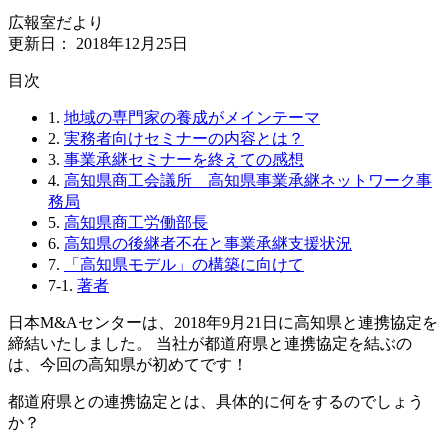
広報室だより
更新日：
2018年12月25日
⽬次
1.
地域の専門家の養成がメインテーマ
2.
実務者向けセミナーの内容とは？
3.
事業承継セミナーを終えての感想
4.
高知県商工会議所 高知県事業承継ネットワーク事
務局
5.
高知県商工労働部長
6.
高知県の後継者不在と事業承継支援状況
7.
「高知県モデル」の構築に向けて
7-1.
著者
日本M&Aセンターは、2018年9月21日に高知県と連携協定を
締結いたしました。 当社が都道府県と連携協定を結ぶの
は、今回の高知県が初めてです！
都道府県との連携協定とは、具体的に何をするのでしょう
か？