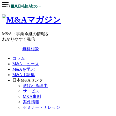
M&A・事業承継の情報を
わかりやすく発信
無料相談
コラム
M&Aニュース
M&Aを学ぶ
M&A用語集
日本M&Aセンター
選ばれる理由
サービス
M&A事例
案件情報
セミナー・ナレッジ