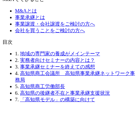
M&Aとは
事業承継とは
事業譲渡・会社譲渡をご検討の方へ
会社を買うことをご検討の方へ
⽬次
1.
地域の専門家の養成がメインテーマ
2.
実務者向けセミナーの内容とは？
3.
事業承継セミナーを終えての感想
4.
高知県商工会議所 高知県事業承継ネットワーク事
務局
5.
高知県商工労働部長
6.
高知県の後継者不在と事業承継支援状況
7.
「高知県モデル」の構築に向けて