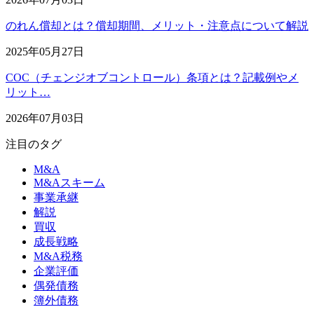
のれん償却とは？償却期間、メリット・注意点について解説
2025年05月27日
COC（チェンジオブコントロール）条項とは？記載例やメ
リット…
2026年07月03日
注目のタグ
M&A
M&Aスキーム
事業承継
解説
買収
成長戦略
M&A税務
企業評価
偶発債務
簿外債務