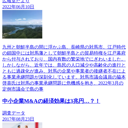
広報室だより
2022年06月10日
九州と朝鮮半島の間に浮かぶ島、長崎県の対馬市。江戸時代
の鎖国中には対馬藩として朝鮮半島との貿易特権を江戸幕府
から付与されており、国内有数の繁栄地でにぎわいました。
しかしながら、近年では、島民の人口減少や高齢化の進行と
ともに過疎化が進み、対馬の企業や事業者の後継者不在によ
る事業承継問題が深刻化しています。対馬市議会議員の脇本
啓喜氏は対馬の事業承継問題に危機感を抱き、2022年3月の
定例市議会で島の事
中小企業M&Aの経済効果は3兆円…？！
調査データ
2017年08月23日