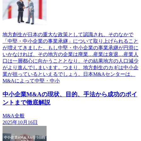
地方創生が日本の重大な政策として認識され、そのなかで
「中堅・中小企業の事業承継」について取り上げられること
が増えてきました。もし中堅・中小企業の事業承継が円滑に
いかなければ、その地方の企業は廃業…産業は衰退…産業人
口は一層都心に向かうこととなり、その結果地方の人口減少
がより進んでしまいます。つまり、地方創生のカギは中小企
業が担っているといえるでしょう。日本M&Aセンターは、
M&Aによって中堅・中小
中小企業M&Aの現状、目的、手法から成功のポイ
ントまで徹底解説
M&A全般
2025年10月16日