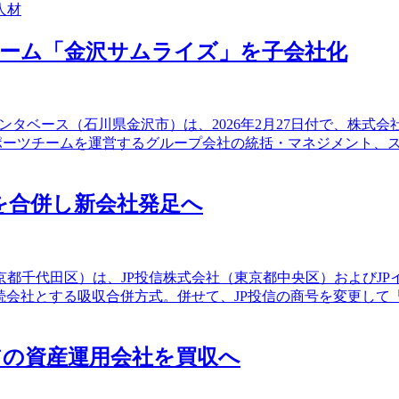
人材
チーム「金沢サムライズ」を子会社化
Iエンタベース（石川県金沢市）は、2026年2月27日付で、
スポーツチームを運営するグループ会社の統括・マネジメント、
を合併し新会社発足へ
東京都千代田区）は、JP投信株式会社（東京都中央区）およびJ
続会社とする吸収合併方式。併せて、JP投信の商号を変更して
アの資産運用会社を買収へ