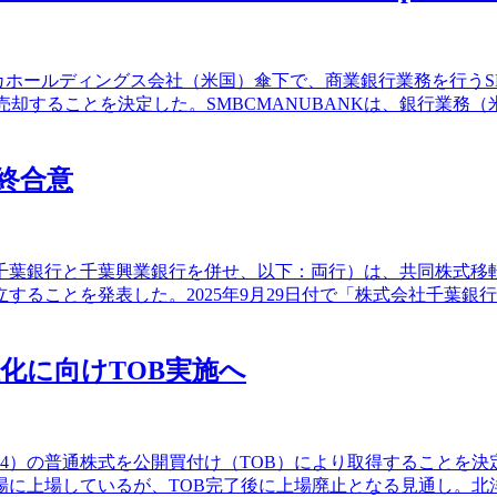
カホールディングス会社（米国）傘下で、商業銀行業務を行うSM
）に売却することを決定した。SMBCMANUBANKは、銀行業務
終合意
7、千葉銀行と千葉興業銀行を併せ、以下：両行）は、共同株式移転
することを発表した。2025年9月29日付で「株式会社千葉
化に向けTOB実施へ
834）の普通株式を公開買付け（TOB）により取得することを
場に上場しているが、TOB完了後に上場廃止となる見通し。北