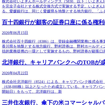
株式会社いよぎんホールディングス（5830、以下：いよぎん
を完全子会社とする株式交換方式で実施する予定。いよぎん
る。愛媛銀行は、同じく愛媛県を地盤とする地方銀行。「ふ
百十四銀行が顧客の証券口座に係る権利
2026年06月15日
株式会社百十四銀行（8386）は、登録金融機関業務に係る
香川県を地盤とする地方銀行。野村證券は、野村ホールディン
括的業務提携の一環として実施するもの。野村證券が顧客口
北洋銀行、キャリアバンクへのTOBが
2026年04月22日
株式会社北洋銀行（8524）による、キャリアバンク株式会社（4
（638,000株）以上となったため成立している。キャリア
開始日）をもって、北洋銀行は、新
三井住友銀行、傘下の米コマーシャルバンキン