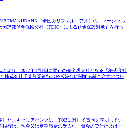
BCMANUBANK（米国カリフォルニア州）のコマーシャル
（米国連邦預金保険公社〈FDIC〉による預金保護対象）を行っ
により、2027年4月1日に両行の完全親会社となる「株式会社
銀行と株式会社千葉興業銀行の経営統合に関する基本合意につい
決定した。キャリアバンクは、TOBに対して賛同を表明してい
洋銀行は、預金又は定期積金の受入れ、資金の貸付け又は手