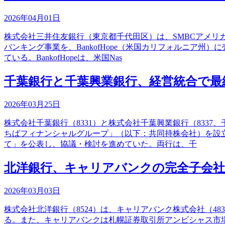
2026年04月01日
株式会社三井住友銀行（東京都千代田区）は、SMBCアメリ
バンキング事業を、BankofHope（米国カリフォルニア州
ている。BankofHopeは、米国Nas
千葉銀行と千葉興業銀行、経営統合で最
2026年03月25日
株式会社千葉銀行（8331）と株式会社千葉興業銀行（833
ちばフィナンシャルグループ」（以下：共同持株会社）を設立
て」を公表し、協議・検討を進めていた。両行は、千
北洋銀行、キャリアバンクの完全子会社
2026年03月03日
株式会社北洋銀行（8524）は、キャリアバンク株式会社（4
る。また、キャリアバンクは札幌証券取引所アンビシャス市