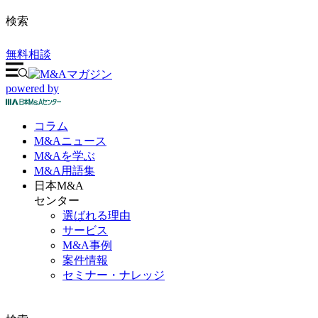
検索
無料相談
powered by
コラム
M&A
ニュース
M&Aを
学ぶ
M&A
用語集
日本M&A
センター
選ばれる理由
サービス
M&A事例
案件情報
セミナー・ナレッジ