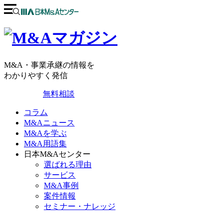
M&A・事業承継の情報を
わかりやすく発信
無料相談
コラム
M&Aニュース
M&Aを学ぶ
M&A用語集
日本M&Aセンター
選ばれる理由
サービス
M&A事例
案件情報
セミナー・ナレッジ