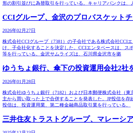
形の割引並びに為替取引を行っている。キャリアバンクは、
CCIグループ、金沢のプロバスケット
2026年02月27日
株式会社CCIグループ（7381）の子会社である株式会社CC
け、子会社化することを決定した。CCIエンタベースは、
等を行っている。金沢サムライズは、石川県金沢市を拠
ゆうちょ銀行、傘下の投資運用会社2社
2026年01月28日
株式会社ゆうちょ銀行（7182）および日本郵便株式会社（
主から買い取った上で合併することを発表した。JP投信を存
投信は、投資運用業、第二種金融商品取引業を行っている。
三井住友トラストグループ、マレーシ
2025年12月23日