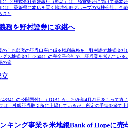
HD）と株式会社愛媛銀行（8541）は、経営統合に向けて基
HDは、愛媛県に本店を置く地域金融グループの持株会社。金
るさと
義務を野村證券に承継へ
事業のうち顧客の証券口座に係る権利義務を、野村證券株式会
グス株式会社（8604）の完全子会社で、証券業を営んでい
座の管
成立
834）の公開買付け（TOB）が、2026年4月21日をもって終
バンクは、札幌証券取引所に上場しているが、所定の手続を経て上場
グ事業を米地銀Bank of Hopeに売