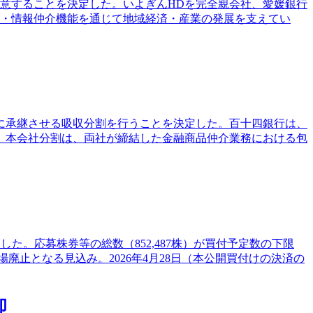
本合意することを決定した。いよぎんHDを完全親会社、愛媛銀行
融・情報仲介機能を通じて地域経済・産業の発展を支えてい
社に承継させる吸収分割を行うことを決定した。百十四銀行は、
る。本会社分割は、両社が締結した金融商品仲介業務における包
了した。応募株券等の総数（852,487株）が買付予定数の下限
廃止となる見込み。2026年4月28日（本公開買付けの決済の
却