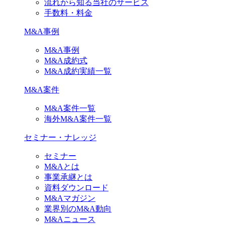
流れから知る当社のサービス
手数料・料金
M&A事例
M&A事例
M&A成約式
M&A成約実績一覧
M&A案件
M&A案件一覧
海外M&A案件一覧
セミナー・ナレッジ
セミナー
M&Aとは
事業承継とは
資料ダウンロード
M&Aマガジン
業界別のM&A動向
M&Aニュース