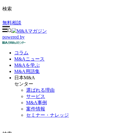
検索
無料相談
powered by
コラム
M&A
ニュース
M&Aを
学ぶ
M&A
用語集
日本M&A
センター
選ばれる理由
サービス
M&A事例
案件情報
セミナー・ナレッジ