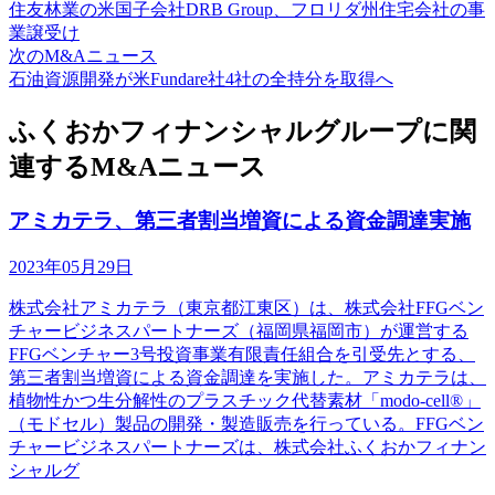
住友林業の米国子会社DRB Group、フロリダ州住宅会社の事
業譲受け
次のM&Aニュース
石油資源開発が米Fundare社4社の全持分を取得へ
ふくおかフィナンシャルグループに関
連するM&Aニュース
アミカテラ、第三者割当増資による資金調達実施
2023年05月29日
株式会社アミカテラ（東京都江東区）は、株式会社FFGベン
チャービジネスパートナーズ（福岡県福岡市）が運営する
FFGベンチャー3号投資事業有限責任組合を引受先とする、
第三者割当増資による資金調達を実施した。アミカテラは、
植物性かつ生分解性のプラスチック代替素材「modo-cell®」
（モドセル）製品の開発・製造販売を行っている。FFGベン
チャービジネスパートナーズは、株式会社ふくおかフィナン
シャルグ