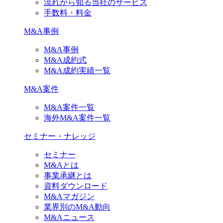
流れから知る当社のサービス
手数料・料金
M&A事例
M&A事例
M&A成約式
M&A成約実績一覧
M&A案件
M&A案件一覧
海外M&A案件一覧
セミナー・ナレッジ
セミナー
M&Aとは
事業承継とは
資料ダウンロード
M&Aマガジン
業界別のM&A動向
M&Aニュース