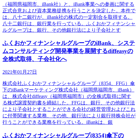
（福岡県福岡市、iBank社）と、iBank事業への参画に関する
正式合意および資本業務提携を行うことを決定した。本件で
は、八十二銀行が、iBank社の株式の一定割合を取得する。
八十二銀行は、銀行業を行っている。ふくおかフィナンシャ
ルグループは、銀行、その他銀行法により子会社とす
ふくおかフィナンシャルグループのiBank、システ
ムコンサルティング開発事業を展開するdiffeasyの
全株式取得、子会社化へ
2021年01月27日
株式会社ふくおかフィナンシャルグループ（8354、FFG）傘
下のiBankマーケティング株式会社（福岡県福岡市、iBank）
は、株式会社diffeasy（福岡県福岡市）の全株式取得に関す
る株式譲渡契約書を締結した。FFGは、銀行、その他銀行法
により子会社とすることができる会社の経営管理およびこれ
に付帯関連する業務、その他、銀行法により銀行持株会社が
行うことができる業務を行っている。iBankは、銀
ふくおかフィナンシャルグループ(8354)傘下の