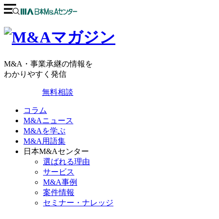
M&A・事業承継の情報を
わかりやすく発信
無料相談
コラム
M&Aニュース
M&Aを学ぶ
M&A用語集
日本M&Aセンター
選ばれる理由
サービス
M&A事例
案件情報
セミナー・ナレッジ