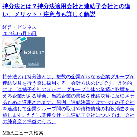
持分法とは？持分法適用会社と連結子会社との違
い、メリット・注意点も詳しく解説
経営・ビジネス
2023年05月16日
持分法とは持分法とは、複数の企業からなる企業グループが
連結決算を行う際に採用する、会計方法の1つです。具体的
には、連結子会社のほかに、グループ全体の業績に影響を与
える企業がある場合、当該企業の業績を連結決算に反映させ
るために適用されます。原則、連結決算ではすべての子会社
を連結して企業グループ間の取引や債権債務の相殺消去を実
施します。ただし関連会社・非連結子会社については、会社
の純資産と損益のうち、
M&Aニュース検索