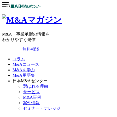
M&A・事業承継の情報を
わかりやすく発信
無料相談
コラム
M&Aニュース
M&Aを学ぶ
M&A用語集
日本M&Aセンター
選ばれる理由
サービス
M&A事例
案件情報
セミナー・ナレッジ