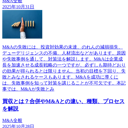
M&A全般
2025年10月31日
M&Aの失敗には、投資対効果の未達、のれんの減損損失、
デューデリジェンスの不備、人材流出などがあります。原因
や失敗事例を通して、対策法を解説します。M&Aは企業成
長を加速させる成長戦略の一つですが、必ずしも期待どおり
の効果が得られるとは限りません。当初の目標を下回り、失
敗とみなされるケースもあります。M&Aを成功に導くに
は、失敗事例を知って対策を講じることが不可欠です。本記
事では、M&Aが失敗とみ
買収とは？合併やM&Aとの違い、種類、プロセス
を解説
M&A全般
2025年10月28日