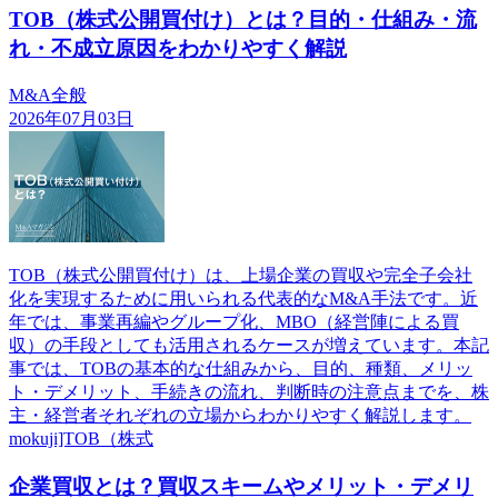
TOB（株式公開買付け）とは？目的・仕組み・流
れ・不成立原因をわかりやすく解説
M&A全般
2026年07月03日
TOB（株式公開買付け）は、上場企業の買収や完全子会社
化を実現するために用いられる代表的なM&A手法です。近
年では、事業再編やグループ化、MBO（経営陣による買
収）の手段としても活用されるケースが増えています。本記
事では、TOBの基本的な仕組みから、目的、種類、メリッ
ト・デメリット、手続きの流れ、判断時の注意点までを、株
主・経営者それぞれの立場からわかりやすく解説します。
mokuji]TOB（株式
企業買収とは？買収スキームやメリット・デメリ