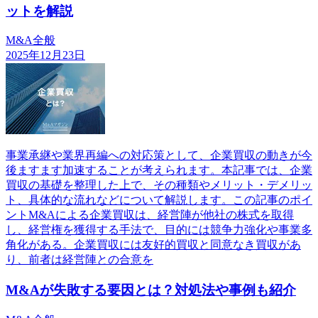
ットを解説
M&A全般
2025年12月23日
事業承継や業界再編への対応策として、企業買収の動きが今
後ますます加速することが考えられます。本記事では、企業
買収の基礎を整理した上で、その種類やメリット・デメリッ
ト、具体的な流れなどについて解説します。この記事のポイ
ントM&Aによる企業買収は、経営陣が他社の株式を取得
し、経営権を獲得する手法で、目的には競争力強化や事業多
角化がある。企業買収には友好的買収と同意なき買収があ
り、前者は経営陣との合意を
M&Aが失敗する要因とは？対処法や事例も紹介