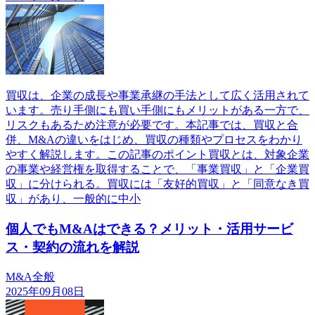
買収は、企業の成長や事業承継の手法として広く活用されて
います。売り手側にも買い手側にもメリットがある一方で、
リスクもあるため注意が必要です。本記事では、買収と合
併、M&Aの違いをはじめ、買収の種類やプロセスをわかり
やすく解説します。この記事のポイント買収とは、対象企業
の事業や経営権を取得することで、「事業買収」と「企業買
収」に分けられる。買収には「友好的買収」と「同意なき買
収」があり、一般的に中小
個人でもM&Aはできる？メリット・活用サービ
ス・契約の流れを解説
M&A全般
2025年09月08日