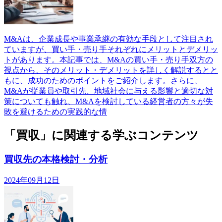
M&Aは、企業成長や事業承継の有効な手段として注目され
ていますが、買い手・売り手それぞれにメリットとデメリッ
トがあります。本記事では、M&Aの買い手・売り手双方の
視点から、そのメリット・デメリットを詳しく解説するとと
もに、成功のためのポイントをご紹介します。さらに、
M&Aが従業員や取引先、地域社会に与える影響と適切な対
策についても触れ、M&Aを検討している経営者の方々が失
敗を避けるための実践的な情
「買収」に関連する学ぶコンテンツ
買収先の本格検討・分析
2024年09月12日