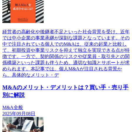
経営者の高齢化や後継者不足といった社会背景を受け、近年
では中小企業の事業承継が深刻な課題となっています。その
中で注目されている個人でのM&Aは、従来の起業と比較し
て、初期投資や事業リスクを抑えて独立を実現できる点が特
徴です。一方で、契約関係のリスクや従業員・取引先との関
係構築といった課題も伴うため、適切な知識とサポートが求
められます。本記事では、個人M&Aが注目される背景か
ら、具体的なメリット・デ
M&Aのメリット・デメリットは？買い手・売り手
別に解説
M&A全般
2025年09月08日