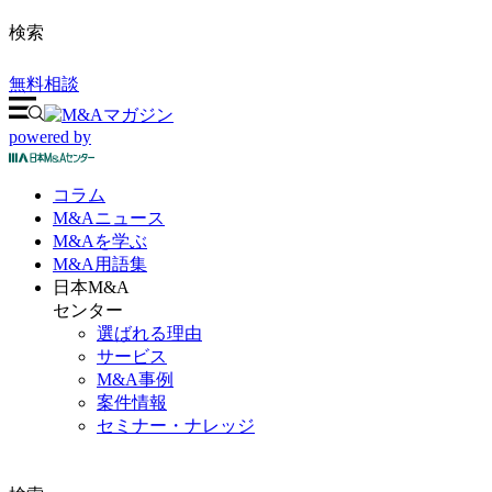
検索
無料相談
powered by
コラム
M&A
ニュース
M&Aを
学ぶ
M&A
用語集
日本M&A
センター
選ばれる理由
サービス
M&A事例
案件情報
セミナー・ナレッジ