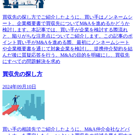
買収先の探し方でご紹介したように、買い手はノンネームシ
ート、企業概要書で買収先についてM&Aを進めるかどうか
検討します。本記事では、買い手が企業を検討する際流れ
と、陥りがちな注意点についてご紹介します。この記事のポ
イント買い手がM&Aを進める際、最初にノンネームシート
や企業概要書を通じて対象企業を検討し、提携仲介契約を結
んだ後に質疑応答を行う。M&Aの目的を明確にし、買収先
にすべての問題解決を求め
買収先の探し方
2024年09月10日
買い手の相談先でご紹介したように、M&A仲介会社などパ