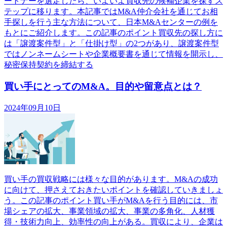
ートナーを選定したら、いよいよ買収先の候補企業を探すス
テップに移ります。本記事ではM&A仲介会社を通じてお相
手探しを行う主な方法について、日本M&Aセンターの例を
もとにご紹介します。この記事のポイント買収先の探し方に
は「譲渡案件型」と「仕掛け型」の2つがあり、譲渡案件型
ではノンネームシートや企業概要書を通じて情報を開示し、
秘密保持契約を締結する
買い手にとってのM&A。目的や留意点とは？
2024年09月10日
買い手の買収戦略には様々な目的があります。M&Aの成功
に向けて、押さえておきたいポイントを確認していきましょ
う。この記事のポイント買い手がM&Aを行う目的には、市
場シェアの拡大、事業領域の拡大、事業の多角化、人材獲
得・技術力向上、効率性の向上がある。買収により、企業は