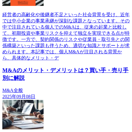
経営者の高齢化や後継者不足といった社会背景を受け、近年
では中小企業の事業承継が深刻な課題となっています。その
中で注目されている個人でのM&Aは、従来の起業と比較し
て、初期投資や事業リスクを抑えて独立を実現できる点が特
徴です。一方で、契約関係のリスクや従業員・取引先との関
係構築といった課題も伴うため、適切な知識とサポートが求
められます。本記事では、個人M&Aが注目される背景か
ら、具体的なメリット・デ
M&Aのメリット・デメリットは？買い手・売り手
別に解説
M&A全般
2025年09月08日