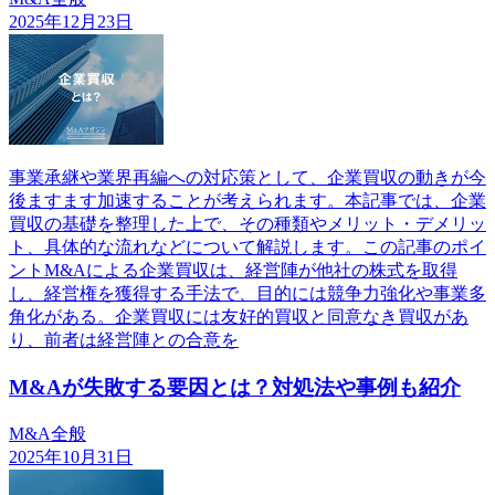
2025年12月23日
事業承継や業界再編への対応策として、企業買収の動きが今
後ますます加速することが考えられます。本記事では、企業
買収の基礎を整理した上で、その種類やメリット・デメリッ
ト、具体的な流れなどについて解説します。この記事のポイ
ントM&Aによる企業買収は、経営陣が他社の株式を取得
し、経営権を獲得する手法で、目的には競争力強化や事業多
角化がある。企業買収には友好的買収と同意なき買収があ
り、前者は経営陣との合意を
M&Aが失敗する要因とは？対処法や事例も紹介
M&A全般
2025年10月31日