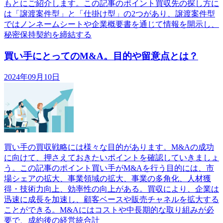
もとにご紹介します。この記事のポイント買収先の探し方に
は「譲渡案件型」と「仕掛け型」の2つがあり、譲渡案件型
ではノンネームシートや企業概要書を通じて情報を開示し、
秘密保持契約を締結する
買い手にとってのM&A。目的や留意点とは？
2024年09月10日
買い手の買収戦略には様々な目的があります。M&Aの成功
に向けて、押さえておきたいポイントを確認していきましょ
う。この記事のポイント買い手がM&Aを行う目的には、市
場シェアの拡大、事業領域の拡大、事業の多角化、人材獲
得・技術力向上、効率性の向上がある。買収により、企業は
迅速に成長を加速し、顧客ベースや販売チャネルを拡大する
ことができる。M&Aにはコストや中長期的な取り組みが必
要で、成約後の経営統合計