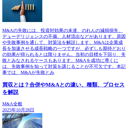
M&Aの失敗には、投資対効果の未達、のれんの減損損失、
デューデリジェンスの不備、人材流出などがあります。原因
や失敗事例を通して、対策法を解説します。M&Aは企業成
長を加速させる成長戦略の一つですが、必ずしも期待どおり
の効果が得られるとは限りません。当初の目標を下回り、失
敗とみなされるケースもあります。M&Aを成功に導くに
は、失敗事例を知って対策を講じることが不可欠です。本記
事では、M&Aが失敗とみ
買収とは？合併やM&Aとの違い、種類、プロセス
を解説
M&A全般
2025年10月28日