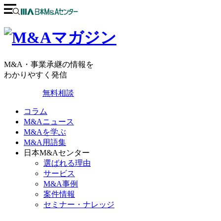
M&A・事業承継の情報を
わかりやすく発信
無料相談
コラム
M&Aニュース
M&Aを学ぶ
M&A用語集
日本M&Aセンター
選ばれる理由
サービス
M&A事例
案件情報
セミナー・ナレッジ