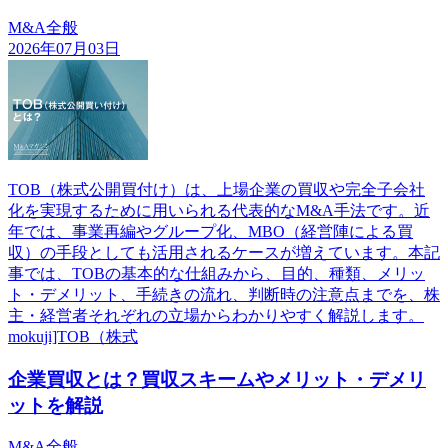
M&A全般
2026年07月03日
TOB（株式公開買付け）は、上場企業の買収や完全子会社
化を実現するために用いられる代表的なM&A手法です。近
年では、事業再編やグループ化、MBO（経営陣による買
収）の手段としても活用されるケースが増えています。本記
事では、TOBの基本的な仕組みから、目的、種類、メリッ
ト・デメリット、手続きの流れ、判断時の注意点までを、株
主・経営者それぞれの立場からわかりやすく解説します。
mokuji]TOB（株式
企業買収とは？買収スキームやメリット・デメリ
ットを解説
M&A全般