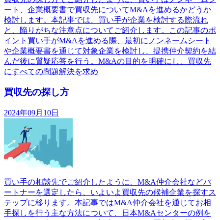
ート、企業概要書で買収先についてM&Aを進めるかどうか
検討します。本記事では、買い手が企業を検討する際流れ
と、陥りがちな注意点についてご紹介します。この記事のポ
イント買い手がM&Aを進める際、最初にノンネームシート
や企業概要書を通じて対象企業を検討し、提携仲介契約を結
んだ後に質疑応答を行う。M&Aの目的を明確にし、買収先
にすべての問題解決を求め
買収先の探し方
2024年09月10日
買い手の相談先でご紹介したように、M&A仲介会社などパ
ートナーを選定したら、いよいよ買収先の候補企業を探すス
テップに移ります。本記事ではM&A仲介会社を通じてお相
手探しを行う主な方法について、日本M&Aセンターの例を