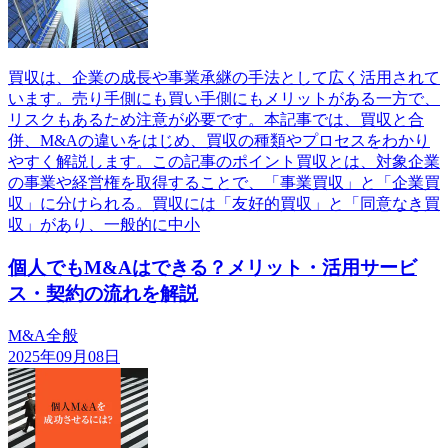
買収は、企業の成長や事業承継の手法として広く活用されて
います。売り手側にも買い手側にもメリットがある一方で、
リスクもあるため注意が必要です。本記事では、買収と合
併、M&Aの違いをはじめ、買収の種類やプロセスをわかり
やすく解説します。この記事のポイント買収とは、対象企業
の事業や経営権を取得することで、「事業買収」と「企業買
収」に分けられる。買収には「友好的買収」と「同意なき買
収」があり、一般的に中小
個人でもM&Aはできる？メリット・活用サービ
ス・契約の流れを解説
M&A全般
2025年09月08日