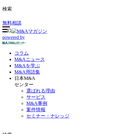
検索
無料相談
powered by
コラム
M&A
ニュース
M&Aを
学ぶ
M&A
用語集
日本M&A
センター
選ばれる理由
サービス
M&A事例
案件情報
セミナー・ナレッジ