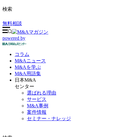
検索
無料相談
powered by
コラム
M&A
ニュース
M&Aを
学ぶ
M&A
用語集
日本M&A
センター
選ばれる理由
サービス
M&A事例
案件情報
セミナー・ナレッジ