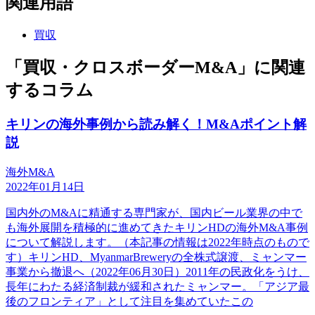
関連用語
買収
「買収・クロスボーダーM&A」に関連
するコラム
キリンの海外事例から読み解く！M&Aポイント解
説
海外M&A
2022年01月14日
国内外のM&Aに精通する専門家が、国内ビール業界の中で
も海外展開を積極的に進めてきたキリンHDの海外M&A事例
について解説します。（本記事の情報は2022年時点のもので
す）キリンHD、MyanmarBreweryの全株式譲渡、ミャンマー
事業から撤退へ（2022年06月30日）2011年の民政化をうけ、
長年にわたる経済制裁が緩和されたミャンマー。「アジア最
後のフロンティア」として注目を集めていたこの