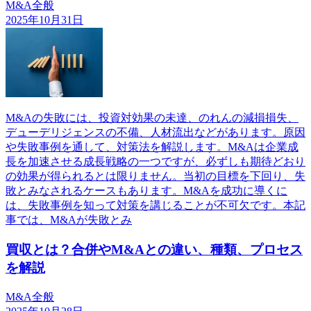
M&A全般
2025年10月31日
M&Aの失敗には、投資対効果の未達、のれんの減損損失、
デューデリジェンスの不備、人材流出などがあります。原因
や失敗事例を通して、対策法を解説します。M&Aは企業成
長を加速させる成長戦略の一つですが、必ずしも期待どおり
の効果が得られるとは限りません。当初の目標を下回り、失
敗とみなされるケースもあります。M&Aを成功に導くに
は、失敗事例を知って対策を講じることが不可欠です。本記
事では、M&Aが失敗とみ
買収とは？合併やM&Aとの違い、種類、プロセス
を解説
M&A全般