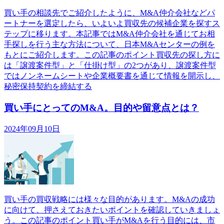
買い手の相談先でご紹介したように、M&A仲介会社などパ
ートナーを選定したら、いよいよ買収先の候補企業を探すス
テップに移ります。本記事ではM&A仲介会社を通じてお相
手探しを行う主な方法について、日本M&Aセンターの例を
もとにご紹介します。この記事のポイント買収先の探し方に
は「譲渡案件型」と「仕掛け型」の2つがあり、譲渡案件型
ではノンネームシートや企業概要書を通じて情報を開示し、
秘密保持契約を締結する
買い手にとってのM&A。目的や留意点とは？
2024年09月10日
買い手の買収戦略には様々な目的があります。M&Aの成功
に向けて、押さえておきたいポイントを確認していきましょ
う。この記事のポイント買い手がM&Aを行う目的には、市