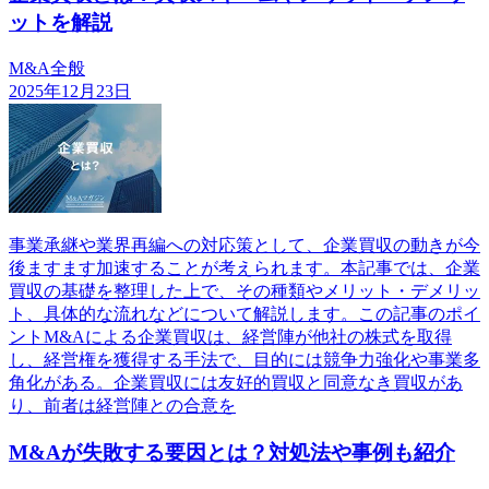
ットを解説
M&A全般
2025年12月23日
事業承継や業界再編への対応策として、企業買収の動きが今
後ますます加速することが考えられます。本記事では、企業
買収の基礎を整理した上で、その種類やメリット・デメリッ
ト、具体的な流れなどについて解説します。この記事のポイ
ントM&Aによる企業買収は、経営陣が他社の株式を取得
し、経営権を獲得する手法で、目的には競争力強化や事業多
角化がある。企業買収には友好的買収と同意なき買収があ
り、前者は経営陣との合意を
M&Aが失敗する要因とは？対処法や事例も紹介