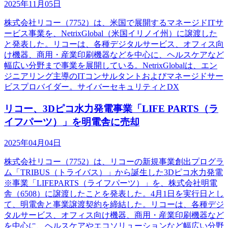
2025年11月05日
株式会社リコー（7752）は、米国で展開するマネージドITサ
ービス事業を、NetrixGlobal（米国イリノイ州）に譲渡した
と発表した。リコーは、各種デジタルサービス、オフィス向
け機器、商用・産業印刷機器などを中心に、ヘルスケアなど
幅広い分野まで事業を展開している。NetrixGlobalは、エン
ジニアリング主導のITコンサルタントおよびマネージドサー
ビスプロバイダー。サイバーセキュリティとDX
リコー、3Dピコ水力発電事業「LIFE PARTS（ラ
イフパーツ）」を明電舎に売却
2025年04月04日
株式会社リコー（7752）は、リコーの新規事業創出プログラ
ム「TRIBUS（トライバス）」から誕生した3Dピコ水力発電
※事業「LIFEPARTS（ライフパーツ）」を、株式会社明電
舎（6508）に譲渡したことを発表した。4月1日を実行日とし
て、明電舎と事業譲渡契約を締結した。リコーは、各種デジ
タルサービス、オフィス向け機器、商用・産業印刷機器など
を中心に、ヘルスケアやエコソリューションなど幅広い分野