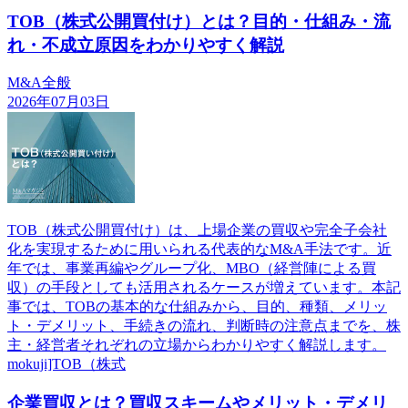
TOB（株式公開買付け）とは？目的・仕組み・流
れ・不成立原因をわかりやすく解説
M&A全般
2026年07月03日
TOB（株式公開買付け）は、上場企業の買収や完全子会社
化を実現するために用いられる代表的なM&A手法です。近
年では、事業再編やグループ化、MBO（経営陣による買
収）の手段としても活用されるケースが増えています。本記
事では、TOBの基本的な仕組みから、目的、種類、メリッ
ト・デメリット、手続きの流れ、判断時の注意点までを、株
主・経営者それぞれの立場からわかりやすく解説します。
mokuji]TOB（株式
企業買収とは？買収スキームやメリット・デメリ