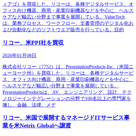
ィアゴ）を買収した。リコーは、各種デジタルサービス、オ
フィス向け機器、商用・産業印刷機器などを中心に、ヘルス
ケアなど幅広い分野まで事業を展開している。ValueTech
は、業務プロセス、ワークフロー、文書管理のデジタル化お
よび自動化などのソフトウエア販売を行っている。目的
リコー、米PPI社を買収
2026年01月08日
株式会社リコー（7752）は、PresentationProducts,Inc.（米国ニ
ューヨーク州）を買収した。リコーは、各種デジタルサービ
ス、オフィス向け機器、商用・産業印刷機器などを中心に、
ヘルスケアなど幅広い分野まで事業を展開している。
PresentationProductsは、AV、エンジニアリング、設計、テク
ノロジーインテグレーションの分野で100名以上の専門家を
擁し、金融、法律、メデ
リコー、米国で展開するマネージドITサービス事
業を米Netrix Globalへ譲渡