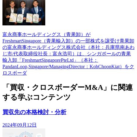
富永商事ホールディングス（青果卸）が
FreshmartSingapore（青果輸入卸）の一部株式を譲受け青果卸
の富永商事ホールディングス株式会社（本社：兵庫県南あわ
じ市/代表取締役社長：富永浩司）は、シンガポールの青果
輸入卸「FreshmartSingaporePteLtd」（本社：
PandanLoop,Singapore/ManagingDirector：KohChoonKiat）をク
ロスボーダ
「買収・クロスボーダーM&A」に関連
する学ぶコンテンツ
買収先の本格検討・分析
2024年09月12日