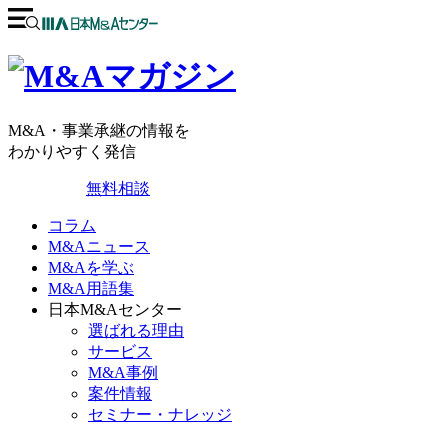
M&A・事業承継の情報を
わかりやすく発信
無料相談
コラム
M&Aニュース
M&Aを学ぶ
M&A用語集
日本M&Aセンター
選ばれる理由
サービス
M&A事例
案件情報
セミナー・ナレッジ