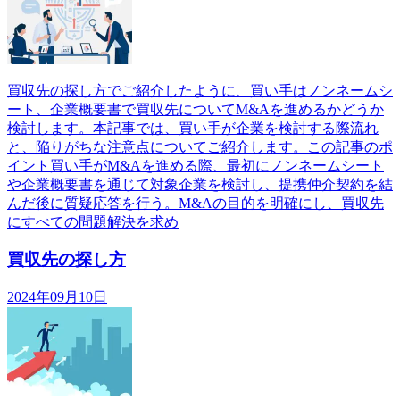
買収先の探し方でご紹介したように、買い手はノンネームシ
ート、企業概要書で買収先についてM&Aを進めるかどうか
検討します。本記事では、買い手が企業を検討する際流れ
と、陥りがちな注意点についてご紹介します。この記事のポ
イント買い手がM&Aを進める際、最初にノンネームシート
や企業概要書を通じて対象企業を検討し、提携仲介契約を結
んだ後に質疑応答を行う。M&Aの目的を明確にし、買収先
にすべての問題解決を求め
買収先の探し方
2024年09月10日