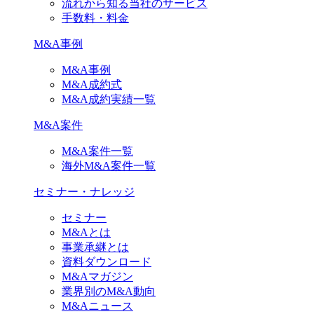
流れから知る当社のサービス
手数料・料金
M&A事例
M&A事例
M&A成約式
M&A成約実績一覧
M&A案件
M&A案件一覧
海外M&A案件一覧
セミナー・ナレッジ
セミナー
M&Aとは
事業承継とは
資料ダウンロード
M&Aマガジン
業界別のM&A動向
M&Aニュース