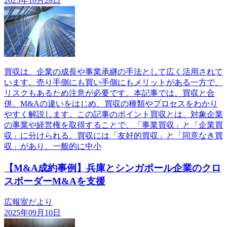
2025年10月28日
買収は、企業の成長や事業承継の手法として広く活用されて
います。売り手側にも買い手側にもメリットがある一方で、
リスクもあるため注意が必要です。本記事では、買収と合
併、M&Aの違いをはじめ、買収の種類やプロセスをわかり
やすく解説します。この記事のポイント買収とは、対象企業
の事業や経営権を取得することで、「事業買収」と「企業買
収」に分けられる。買収には「友好的買収」と「同意なき買
収」があり、一般的に中小
【M&A成約事例】兵庫とシンガポール企業のクロ
スボーダーM&Aを支援
広報室だより
2025年09月10日