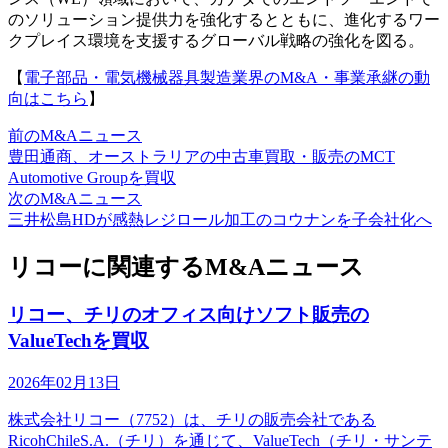
のソリューション提供力を強化するとともに、進化するワー
クプレイス環境を支援するグローバル戦略の強化を図る。
【
電子部品・電気機械器具製造業界のM&A・事業承継の動
向はこちら
】
前のM&Aニュース
豊田通商、オーストラリアの中古車買取・販売のMCT
Automotive Groupを買収
次のM&Aニュース
三井松島HDが感熱レジロール加工のコウナンを子会社化へ
リコーに関連するM&Aニュース
リコー、チリのオフィス向けソフト販売の
ValueTechを買収
2026年02月13日
株式会社リコー（7752）は、チリの販売会社である
RicohChileS.A.（チリ）を通じて、ValueTech（チリ・サンテ