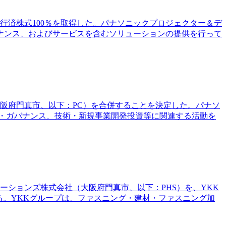
E）の発行済株式100％を取得した。パナソニックプロジェクター＆デ
ナンス、およびサービスを含むソリューションの提供を行って
大阪府門真市、以下：PC）を合併することを決定した。パナソ
定・ガバナンス、技術・新規事業開発投資等に関連する活動を
ーションズ株式会社（大阪府門真市、以下：PHS）を、YKK
る。YKKグループは、ファスニング・建材・ファスニング加