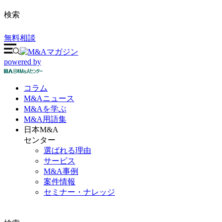
検索
無料相談
powered by
コラム
M&A
ニュース
M&Aを
学ぶ
M&A
用語集
日本M&A
センター
選ばれる理由
サービス
M&A事例
案件情報
セミナー・ナレッジ