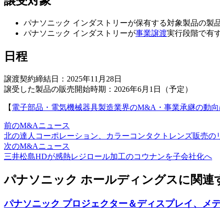
譲受対象
パナソニック インダストリーが保有する対象製品の製
パナソニック インダストリーが
事業譲渡
実行段階で有
日程
譲渡契約締結日：2025年11月28日
譲受した製品の販売開始時期：2026年6月1日（予定）
【
電子部品・電気機械器具製造業界のM&A・事業承継の動向
前のM&Aニュース
北の達人コーポレーション、カラーコンタクトレンズ販売の
次のM&Aニュース
三井松島HDが感熱レジロール加工のコウナンを子会社化へ
パナソニック ホールディングスに関連
パナソニック プロジェクター＆ディスプレイ、メデ