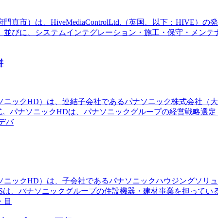
は、HiveMediaControlLtd.（英国、以下：HIV
、並びに、システムインテグレーション・施工・保守・メンテ
併
ナソニックHD）は、連結子会社であるパナソニック株式会社（
式。パナソニックHDは、パナソニックグループの経営戦略選
デバ
ナソニックHD）は、子会社であるパナソニックハウジングソリュ
Sは、パナソニックグループの住設機器・建材事業を担ってい
・目