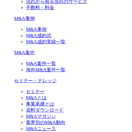
流れから知る当社のサービス
手数料・料金
M&A事例
M&A事例
M&A成約式
M&A成約実績一覧
M&A案件
M&A案件一覧
海外M&A案件一覧
セミナー・ナレッジ
セミナー
M&Aとは
事業承継とは
資料ダウンロード
M&Aマガジン
業界別のM&A動向
M&Aニュース