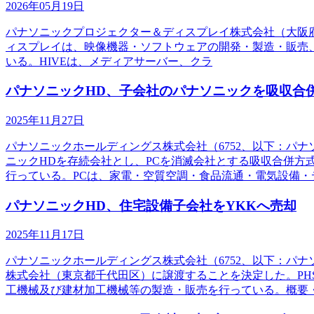
2026年05月19日
パナソニックプロジェクター＆ディスプレイ株式会社（大阪府門真市）
ィスプレイは、映像機器・ソフトウェアの開発・製造・販売
いる。HIVEは、メディアサーバー、クラ
パナソニックHD、子会社のパナソニックを吸収合
2025年11月27日
パナソニックホールディングス株式会社（6752、以下：パ
ニックHDを存続会社とし、PCを消滅会社とする吸収合併方
行っている。PCは、家電・空質空調・食品流通・電気設備・
パナソニックHD、住宅設備子会社をYKKへ売却
2025年11月17日
パナソニックホールディングス株式会社（6752、以下：パ
株式会社（東京都千代田区）に譲渡することを決定した。PH
工機械及び建材加工機械等の製造・販売を行っている。概要