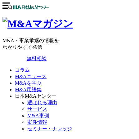
M&A・事業承継の情報を
わかりやすく発信
無料相談
コラム
M&Aニュース
M&Aを学ぶ
M&A用語集
日本M&Aセンター
選ばれる理由
サービス
M&A事例
案件情報
セミナー・ナレッジ