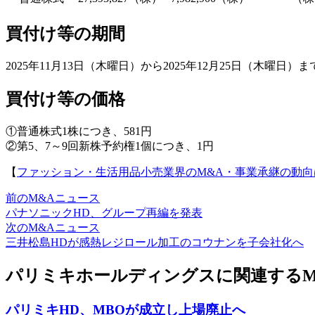
買付け等の期間
2025年11月13日（木曜日）から2025年12月25日（木曜日）
買付け等の価格
①普通株式1株につき、581円
②第5、7～9回新株予約権1個につき、1円
【
ファッション・生活用品小売業界のM&A・事業承継の動向
前のM&Aニュース
パナソニックHD、グループ再編を発表
次のM&Aニュース
三井松島HDが感熱レジロール加工のコウナンを子会社化へ
パリミキホールディングスに関連するM
パリミキHD、MBOが成立し上場廃止へ