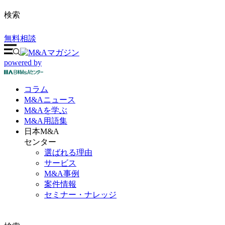
検索
無料相談
powered by
コラム
M&A
ニュース
M&Aを
学ぶ
M&A
用語集
日本M&A
センター
選ばれる理由
サービス
M&A事例
案件情報
セミナー・ナレッジ