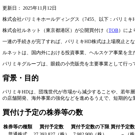
更新日：
2025年11月12日
株式会社パリミキホールディングス（7455、以下：パリミキ
株式会社ルネット（東京都港区）が公開買付け（
TOB
）によ
一連の手続きが完了すれば、パリミキHD株式は上場廃止と
ルネットは、国内外における投資事業、ヘルスケア事業を主
パリミキグループは、眼鏡の小売販売を主要事業として行っ
背景・目的
パリミキHDは、団塊世代が市場から減少することや、若年
の店舗開発、海外事業の強化などを進めるうえで、短期的な
買付け予定の株券等の数
株券等の種類
買付予定数
買付予定数の下限
買付予定数
普通株式
27,393,827（株）
7,982,900（株）
－（株