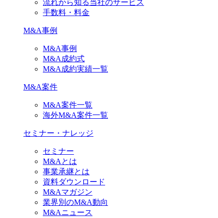
流れから知る当社のサービス
手数料・料金
M&A事例
M&A事例
M&A成約式
M&A成約実績一覧
M&A案件
M&A案件一覧
海外M&A案件一覧
セミナー・ナレッジ
セミナー
M&Aとは
事業承継とは
資料ダウンロード
M&Aマガジン
業界別のM&A動向
M&Aニュース