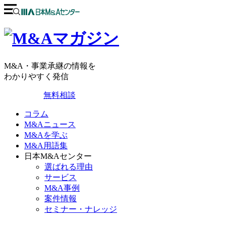
M&A・事業承継の情報を
わかりやすく発信
無料相談
コラム
M&Aニュース
M&Aを学ぶ
M&A用語集
日本M&Aセンター
選ばれる理由
サービス
M&A事例
案件情報
セミナー・ナレッジ