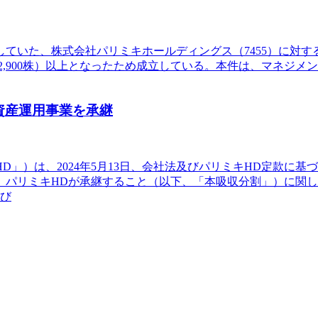
していた、株式会社パリミキホールディングス（7455）に対する
7,982,900株）以上となったため成立している。本件は、マ
資産運用事業を承継
HD」）は、2024年5月13日、会社法及びパリミキHD定款
、パリミキHDが承継すること（以下、「本吸収分割」）に関
及び