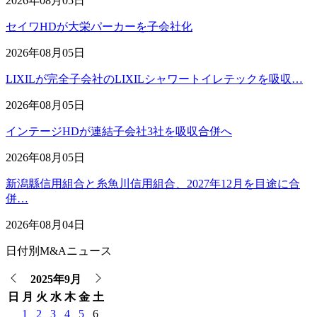
2026年08月05日
セイワHDが大栄パーカーを子会社化
2026年08月05日
LIXILが完全子会社のLIXILシャワートイレテックを吸収…
2026年08月05日
インテージHDが連結子会社3社を吸収合併へ
2026年08月05日
新潟縣信用組合と糸魚川信用組合、2027年12月を目途に合
併…
2026年08月04日
日付別M&Aニュース
2025年9月
日
月
火
水
木
金
土
1
2
3
4
5
6