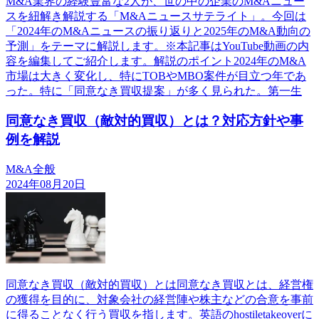
M&A業界の経験豊富な2人が、世の中の企業のM&Aニュー
スを紐解き解説する「M&Aニュースサテライト」。今回は
「2024年のM&Aニュースの振り返りと2025年のM&A動向の
予測」をテーマに解説します。※本記事はYouTube動画の内
容を編集してご紹介します。解説のポイント2024年のM&A
市場は大きく変化し、特にTOBやMBO案件が目立つ年であ
った。特に「同意なき買収提案」が多く見られた。第一生
同意なき買収（敵対的買収）とは？対応方針や事
例を解説
M&A全般
2024年08月20日
同意なき買収（敵対的買収）とは同意なき買収とは、経営権
の獲得を目的に、対象会社の経営陣や株主などの合意を事前
に得ることなく行う買収を指します。英語のhostiletakeoverに