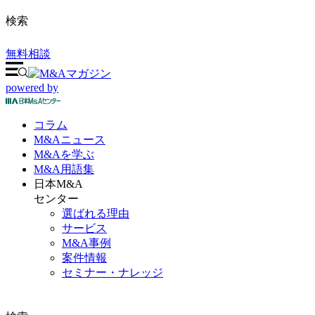
検索
無料相談
powered by
コラム
M&A
ニュース
M&Aを
学ぶ
M&A
用語集
日本M&A
センター
選ばれる理由
サービス
M&A事例
案件情報
セミナー・ナレッジ