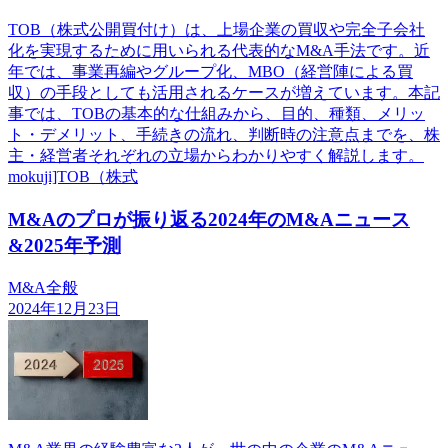
TOB（株式公開買付け）は、上場企業の買収や完全子会社
化を実現するために用いられる代表的なM&A手法です。近
年では、事業再編やグループ化、MBO（経営陣による買
収）の手段としても活用されるケースが増えています。本記
事では、TOBの基本的な仕組みから、目的、種類、メリッ
ト・デメリット、手続きの流れ、判断時の注意点までを、株
主・経営者それぞれの立場からわかりやすく解説します。
mokuji]TOB（株式
M&Aのプロが振り返る2024年のM&Aニュース
&2025年予測
M&A全般
2024年12月23日