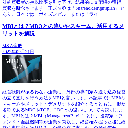
対的買収者の持株比率を引き下げ、結果的に支配権の獲得、
買収を断念させます。正式名称は「Shareholderrightsplan」で
あり、日本では「ポイズンピル」または「ライ
MBIとは？MBOとの違いやスキーム、活用するメ
リットを解説
M&A全般
2022年09月21日
経営状態が振るわない企業に、外部の専門家を送り込み経営
の立て直しを行う方法をMBIと言います。本記事ではMBIの
スキームやメリット・デメリットを紹介するとともに、似た
名称であるMBOやTOB、LBOとの違いについても説明しま
す。MBIとは？MBI（ManagementBuyIn）とは、投資家・フ
ァンド・金融機関等が企業を買収し、経営権を握った後に経
営の専門家を送り込み、企業の立て直しや、企業価値向