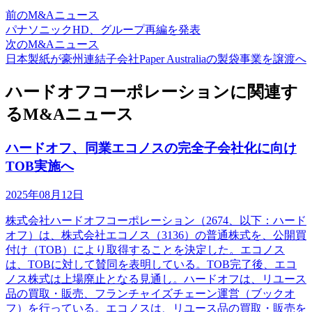
前のM&Aニュース
パナソニックHD、グループ再編を発表
次のM&Aニュース
日本製紙が豪州連結子会社Paper Australiaの製袋事業を譲渡へ
ハードオフコーポレーションに関連す
るM&Aニュース
ハードオフ、同業エコノスの完全子会社化に向け
TOB実施へ
2025年08月12日
株式会社ハードオフコーポレーション（2674、以下：ハード
オフ）は、株式会社エコノス（3136）の普通株式を、公開買
付け（TOB）により取得することを決定した。エコノス
は、TOBに対して賛同を表明している。TOB完了後、エコ
ノス株式は上場廃止となる見通し。ハードオフは、リユース
品の買取・販売、フランチャイズチェーン運営（ブックオ
フ）を行っている。エコノスは、リユース品の買取・販売を