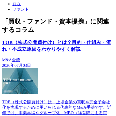
買収
ファンド
「買収・ファンド・資本提携」に関連
するコラム
TOB（株式公開買付け）とは？目的・仕組み・流
れ・不成立原因をわかりやすく解説
M&A全般
2026年07月03日
TOB（株式公開買付け）は、上場企業の買収や完全子会社
化を実現するために用いられる代表的なM&A手法です。近
年では、事業再編やグループ化、MBO（経営陣による買