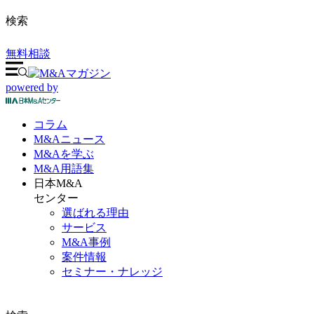
検索
無料相談
powered by
コラム
M&A
ニュース
M&Aを
学ぶ
M&A
用語集
日本M&A
センター
選ばれる理由
サービス
M&A事例
案件情報
セミナー・ナレッジ