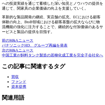
への投資実績を通じて蓄積した深い知見とノウハウの提供を
通じて、関家具の企業価値の向上を支援していく。
革新的な製品開発の継続、実店舗の拡充、ECにおける顧客
体験の向上、BtoB領域における顧客基盤の拡大ならびに物
流機能の強化に注力することで、継続的な付加価値のあるサ
ービスと製品の提供を目指す。
前のM&Aニュース
パナソニックHD、グループ再編を発表
次のM&Aニュース
中国工業が飼料タンク製造の若柳化成工業を完全子会社化へ
この記事に関連するタグ
買収
ファンド
資本提携
関連用語