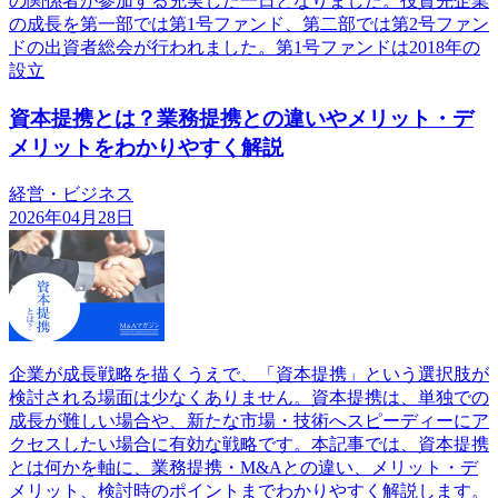
の関係者が参加する充実した一日となりました。投資先企業
の成長を第一部では第1号ファンド、第二部では第2号ファン
ドの出資者総会が行われました。第1号ファンドは2018年の
設立
資本提携とは？業務提携との違いやメリット・デ
メリットをわかりやすく解説
経営・ビジネス
2026年04月28日
企業が成長戦略を描くうえで、「資本提携」という選択肢が
検討される場面は少なくありません。資本提携は、単独での
成長が難しい場合や、新たな市場・技術へスピーディーにア
クセスしたい場合に有効な戦略です。本記事では、資本提携
とは何かを軸に、業務提携・M&Aとの違い、メリット・デ
メリット、検討時のポイントまでわかりやすく解説します。