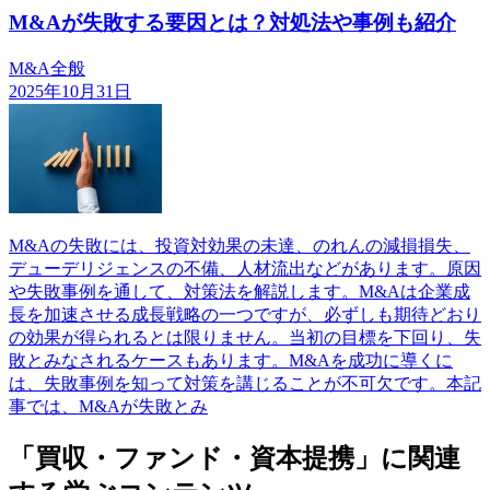
M&Aが失敗する要因とは？対処法や事例も紹介
M&A全般
2025年10月31日
M&Aの失敗には、投資対効果の未達、のれんの減損損失、
デューデリジェンスの不備、人材流出などがあります。原因
や失敗事例を通して、対策法を解説します。M&Aは企業成
長を加速させる成長戦略の一つですが、必ずしも期待どおり
の効果が得られるとは限りません。当初の目標を下回り、失
敗とみなされるケースもあります。M&Aを成功に導くに
は、失敗事例を知って対策を講じることが不可欠です。本記
事では、M&Aが失敗とみ
「買収・ファンド・資本提携」に関連