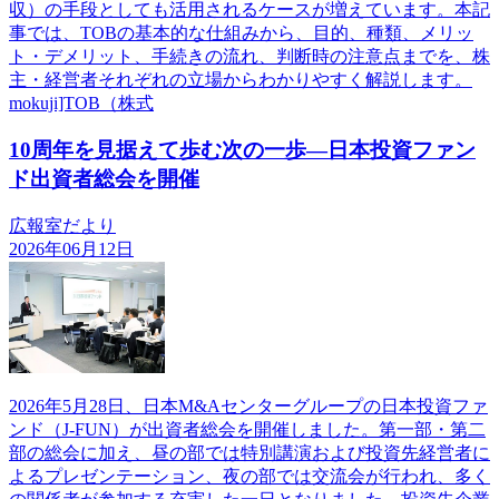
収）の手段としても活用されるケースが増えています。本記
事では、TOBの基本的な仕組みから、目的、種類、メリッ
ト・デメリット、手続きの流れ、判断時の注意点までを、株
主・経営者それぞれの立場からわかりやすく解説します。
mokuji]TOB（株式
10周年を見据えて歩む次の一歩―日本投資ファン
ド出資者総会を開催
広報室だより
2026年06月12日
2026年5月28日、日本M&Aセンターグループの日本投資ファ
ンド（J-FUN）が出資者総会を開催しました。第一部・第二
部の総会に加え、昼の部では特別講演および投資先経営者に
よるプレゼンテーション、夜の部では交流会が行われ、多く