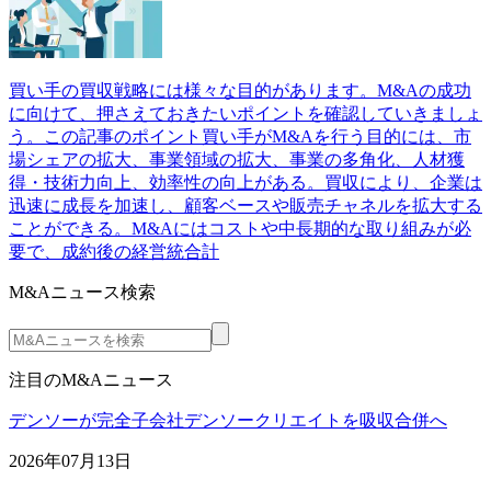
買い手の買収戦略には様々な目的があります。M&Aの成功
に向けて、押さえておきたいポイントを確認していきましょ
う。この記事のポイント買い手がM&Aを行う目的には、市
場シェアの拡大、事業領域の拡大、事業の多角化、人材獲
得・技術力向上、効率性の向上がある。買収により、企業は
迅速に成長を加速し、顧客ベースや販売チャネルを拡大する
ことができる。M&Aにはコストや中長期的な取り組みが必
要で、成約後の経営統合計
M&Aニュース検索
注目のM&Aニュース
デンソーが完全子会社デンソークリエイトを吸収合併へ
2026年07月13日