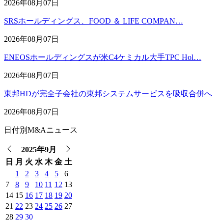
2026年08月07日
SRSホールディングス、FOOD ＆ LIFE COMPAN…
2026年08月07日
ENEOSホールディングスが米C4ケミカル大手TPC Hol…
2026年08月07日
東邦HDが完全子会社の東邦システムサービスを吸収合併へ
2026年08月07日
日付別M&Aニュース
2025年9月
日
月
火
水
木
金
土
1
2
3
4
5
6
7
8
9
10
11
12
13
14
15
16
17
18
19
20
21
22
23
24
25
26
27
28
29
30