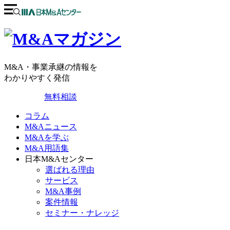
M&A・事業承継の情報を
わかりやすく発信
無料相談
コラム
M&Aニュース
M&Aを学ぶ
M&A用語集
日本M&Aセンター
選ばれる理由
サービス
M&A事例
案件情報
セミナー・ナレッジ