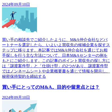
2024年09月10日
買い手の相談先でご紹介したように、M&A仲介会社などパ
ートナーを選定したら、いよいよ買収先の候補企業を探すス
テップに移ります。本記事ではM&A仲介会社を通じてお相
手探しを行う主な方法について、日本M&Aセンターの例を
もとにご紹介します。この記事のポイント買収先の探し方に
は「譲渡案件型」と「仕掛け型」の2つがあり、譲渡案件型
ではノンネームシートや企業概要書を通じて情報を開示し、
秘密保持契約を締結する
買い手にとってのM&A。目的や留意点とは？
2024年09月10日