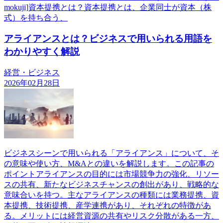
mokuji]資本提携とは？資本提携とは、企業同士が資本（株
式）を持ち合う、
アライアンスとは？ビジネスで用いられる用語を
わかりやすく解説
経営・ビジネス
2026年02月28日
ビジネスシーンで用いられる「アライアンス」について、そ
の意味や使い方、M&Aとの違いを解説します。この記事の
ポイントアライアンスの目的には市場競争力の強化、リソー
スの共有、新たなビジネスチャンスの創出があり、戦略的な
意味合いを持つ。主なアライアンスの種類には業務提携、資
本提携、技術提携、産学連携があり、それぞれの特徴があ
る。メリットには経営資源の共有やリスク分散がある一方、