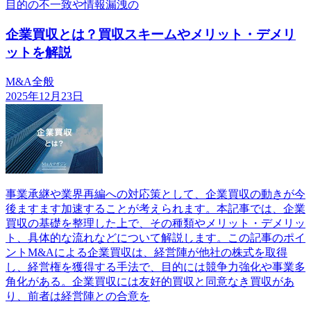
目的の不一致や情報漏洩の
企業買収とは？買収スキームやメリット・デメリ
ットを解説
M&A全般
2025年12月23日
事業承継や業界再編への対応策として、企業買収の動きが今
後ますます加速することが考えられます。本記事では、企業
買収の基礎を整理した上で、その種類やメリット・デメリッ
ト、具体的な流れなどについて解説します。この記事のポイ
ントM&Aによる企業買収は、経営陣が他社の株式を取得
し、経営権を獲得する手法で、目的には競争力強化や事業多
角化がある。企業買収には友好的買収と同意なき買収があ
り、前者は経営陣との合意を