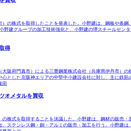
を買収
阪市）の株式を取得したことを発表した。小野建は、鋼板や条
、小野建グループの加工技術強化と、小野建の堺スチールセン
取得
（大阪府門真市）による三豊鋼業株式会社（兵庫県伊丹市）の株式
中心とした京阪神エリアの中堅中小建設会社に対し、主に鉄筋
森田
ツオメタルを買収
市）の株式を取得することを決議した。小野建は、鋼材の販売
は、ステンレス鋼・銅・アルミの販売・加工を行う。小野建は