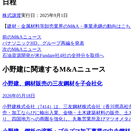
日程
株式譲渡
実行日：2025年9月1日
【
建材・金属材料等卸売業界のM&A・事業承継の動向はこち
前のM&Aニュース
パナソニックHD、グループ再編を発表
次のM&Aニュース
石油資源開発が米Fundare社4社の全持分を取得へ
小野建に関連するM&Aニュース
小野建、鋼材販売の三友鋼材を子会社化
2026年05月18日
小野建株式会社（7414）は、三友鋼材株式会社（香川県高
売・加工ならびに輸出入業、金物・土木建築材料の販売、土
り、四国地方への商圏を強化し、丸亀営業所及びマツオメタ