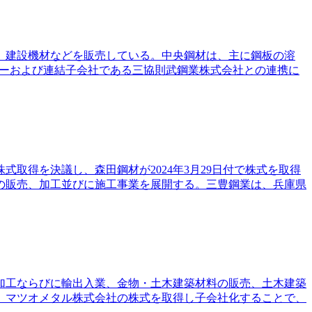
鋼、建設機材などを販売している。中央鋼材は、主に鋼板の溶
ターおよび連結子会社である三協則武鋼業株式会社との連携に
取得を決議し、森田鋼材が2024年3月29日付で株式を取得
の販売、加工並びに施工事業を展開する。三豊鋼業は、兵庫県
・加工ならびに輸出入業、金物・土木建築材料の販売、土木建築
、マツオメタル株式会社の株式を取得し子会社化することで、