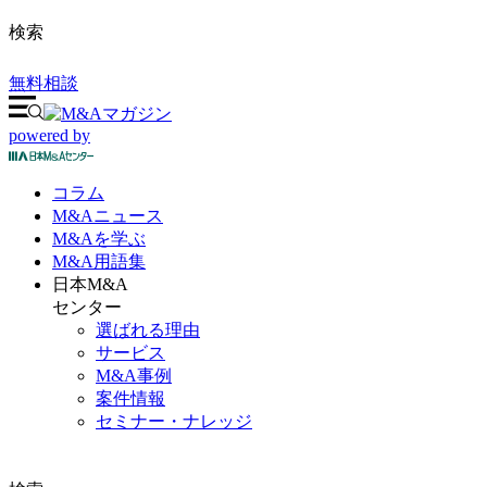
検索
無料相談
powered by
コラム
M&A
ニュース
M&Aを
学ぶ
M&A
用語集
日本M&A
センター
選ばれる理由
サービス
M&A事例
案件情報
セミナー・ナレッジ