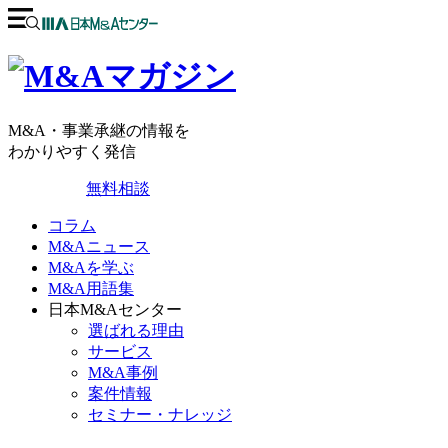
M&A・事業承継の情報を
わかりやすく発信
無料相談
コラム
M&Aニュース
M&Aを学ぶ
M&A用語集
日本M&Aセンター
選ばれる理由
サービス
M&A事例
案件情報
セミナー・ナレッジ