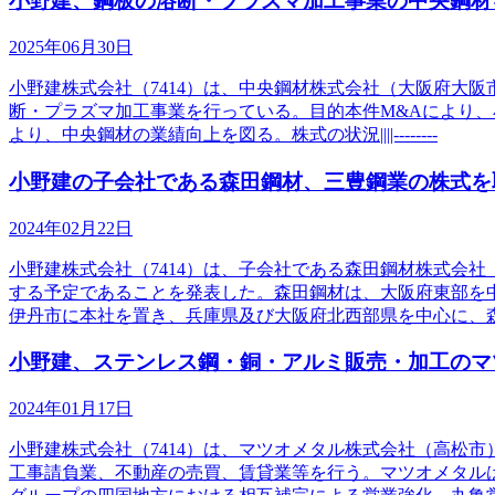
小野建、鋼板の溶断・プラズマ加工事業の中央鋼材
2025年06月30日
小野建株式会社（7414）は、中央鋼材株式会社（大阪府大
断・プラズマ加工事業を行っている。目的本件M&Aにより
より、中央鋼材の業績向上を図る。株式の状況||||--------
小野建の子会社である森田鋼材、三豊鋼業の株式を
2024年02月22日
小野建株式会社（7414）は、子会社である森田鋼材株式会社
する予定であることを発表した。森田鋼材は、大阪府東部を
伊丹市に本社を置き、兵庫県及び大阪府北西部県を中心に、
小野建、ステンレス鋼・銅・アルミ販売・加工のマ
2024年01月17日
小野建株式会社（7414）は、マツオメタル株式会社（高松
工事請負業、不動産の売買、賃貸業等を行う。マツオメタル