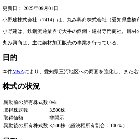
更新日：
2025年09月01日
小野建株式会社（7414）は、丸み興商株式会社（愛知県豊
小野建は、鉄鋼流通業界で大手の鉄鋼・建材専門商社。鋼材
丸み興商は、主に鋼材加工販売の事業を行っている。
目的
本件
M&A
により、愛知県三河地区への商圏を強化し、また名
株式の状況
異動前の所有株式数
0株
取得株式数
3,500株
取得価額
非開示
異動後の所有株式数
3,500株（議決権所有割合：100％）