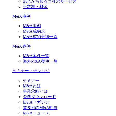
流れから知る当社のサービス
手数料・料金
M&A事例
M&A事例
M&A成約式
M&A成約実績一覧
M&A案件
M&A案件一覧
海外M&A案件一覧
セミナー・ナレッジ
セミナー
M&Aとは
事業承継とは
資料ダウンロード
M&Aマガジン
業界別のM&A動向
M&Aニュース