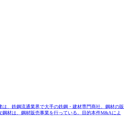
野建は、鉄鋼流通業界で大手の鉄鋼・建材専門商社。鋼材の販
友鋼材は、鋼材販売事業を行っている。目的本件M&Aによ