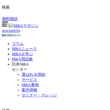
検索
無料相談
powered by
コラム
M&A
ニュース
M&Aを
学ぶ
M&A
用語集
日本M&A
センター
選ばれる理由
サービス
M&A事例
案件情報
セミナー・ナレッジ