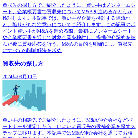
買収先の探し方でご紹介したように、買い手はノンネームシ
ート、企業概要書で買収先についてM&Aを進めるかどうか
検討します。本記事では、買い手が企業を検討する際流れ
と、陥りがちな注意点についてご紹介します。この記事のポ
イント買い手がM&Aを進める際、最初にノンネームシート
や企業概要書を通じて対象企業を検討し、提携仲介契約を結
んだ後に質疑応答を行う。M&Aの目的を明確にし、買収先
にすべての問題解決を求め
買収先の探し方
2024年09月10日
買い手の相談先でご紹介したように、M&A仲介会社などパ
ートナーを選定したら、いよいよ買収先の候補企業を探すス
テップに移ります。本記事ではM&A仲介会社を通じてお相