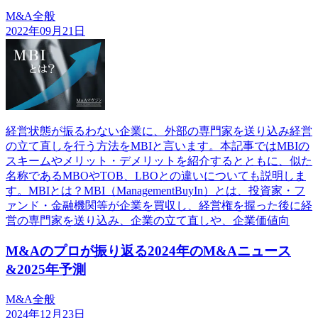
M&A全般
2022年09月21日
経営状態が振るわない企業に、外部の専門家を送り込み経営
の立て直しを行う方法をMBIと言います。本記事ではMBIの
スキームやメリット・デメリットを紹介するとともに、似た
名称であるMBOやTOB、LBOとの違いについても説明しま
す。MBIとは？MBI（ManagementBuyIn）とは、投資家・フ
ァンド・金融機関等が企業を買収し、経営権を握った後に経
営の専門家を送り込み、企業の立て直しや、企業価値向
M&Aのプロが振り返る2024年のM&Aニュース
&2025年予測
M&A全般
2024年12月23日