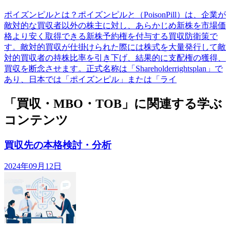
ポイズンピルとは？ポイズンピルと（PoisonPill）は、企業が
敵対的な買収者以外の株主に対し、あらかじめ新株を市場価
格より安く取得できる新株予約権を付与する買収防衛策で
す。敵対的買収が仕掛けられた際には株式を大量発行して敵
対的買収者の持株比率を引き下げ、結果的に支配権の獲得、
買収を断念させます。正式名称は「Shareholderrightsplan」で
あり、日本では「ポイズンピル」または「ライ
「買収・MBO・TOB」に関連する学ぶ
コンテンツ
買収先の本格検討・分析
2024年09月12日