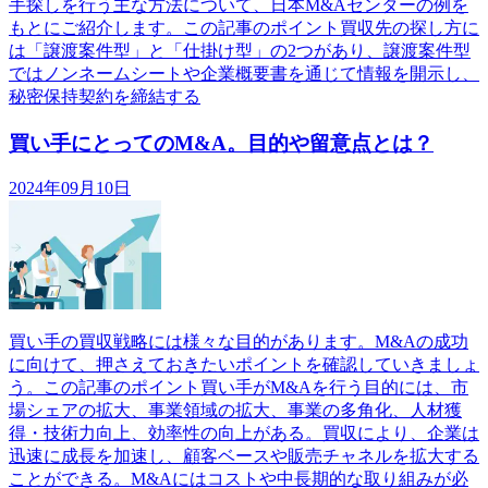
手探しを行う主な方法について、日本M&Aセンターの例を
もとにご紹介します。この記事のポイント買収先の探し方に
は「譲渡案件型」と「仕掛け型」の2つがあり、譲渡案件型
ではノンネームシートや企業概要書を通じて情報を開示し、
秘密保持契約を締結する
買い手にとってのM&A。目的や留意点とは？
2024年09月10日
買い手の買収戦略には様々な目的があります。M&Aの成功
に向けて、押さえておきたいポイントを確認していきましょ
う。この記事のポイント買い手がM&Aを行う目的には、市
場シェアの拡大、事業領域の拡大、事業の多角化、人材獲
得・技術力向上、効率性の向上がある。買収により、企業は
迅速に成長を加速し、顧客ベースや販売チャネルを拡大する
ことができる。M&Aにはコストや中長期的な取り組みが必