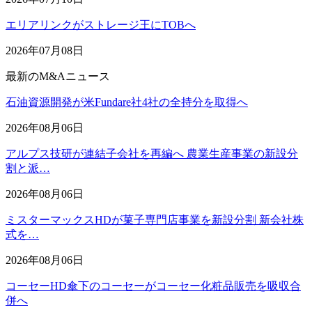
エリアリンクがストレージ王にTOBへ
2026年07月08日
最新のM&Aニュース
石油資源開発が米Fundare社4社の全持分を取得へ
2026年08月06日
アルプス技研が連結子会社を再編へ 農業生産事業の新設分
割と派…
2026年08月06日
ミスターマックスHDが菓子専門店事業を新設分割 新会社株
式を…
2026年08月06日
コーセーHD傘下のコーセーがコーセー化粧品販売を吸収合
併へ