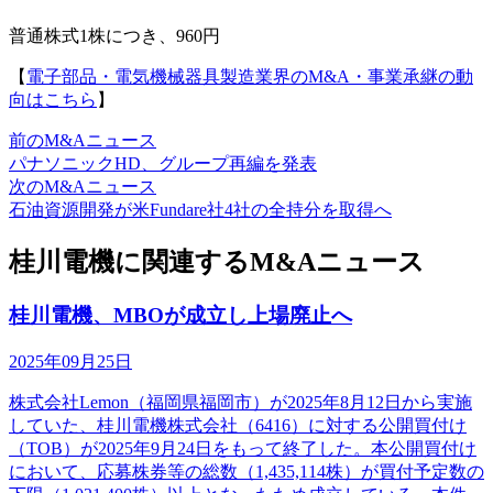
普通株式1株につき、960円
【
電子部品・電気機械器具製造業界のM&A・事業承継の動
向はこちら
】
前のM&Aニュース
パナソニックHD、グループ再編を発表
次のM&Aニュース
石油資源開発が米Fundare社4社の全持分を取得へ
桂川電機に関連するM&Aニュース
桂川電機、MBOが成立し上場廃止へ
2025年09月25日
株式会社Lemon（福岡県福岡市）が2025年8月12日から実施
していた、桂川電機株式会社（6416）に対する公開買付け
（TOB）が2025年9月24日をもって終了した。本公開買付け
において、応募株券等の総数（1,435,114株）が買付予定数の