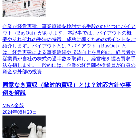
企業が経営再建、事業継続を検討する手段のひとつにバイア
ウト（BuyOut）があります。本記事では、バイアウトの概
要やそれぞれの手法の特徴、成功に導くためのポイントをご
紹介します。バイアウトとは？バイアウト（BuyOut）と
は、経営再建による事業継続や収益向上を目的に、経営者や
従業員が自社の株式の過半数を取得し、経営権を握る買収手
法を指します。一般的には、企業の経営陣や従業員が自身の
資金や外部の投資
同意なき買収（敵対的買収）とは？対応方針や事
例を解説
M&A全般
2024年08月20日