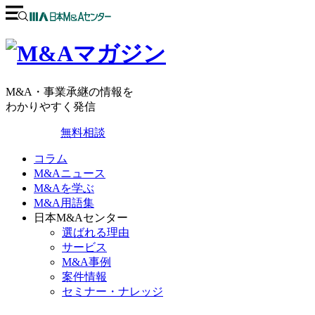
M&A・事業承継の情報を
わかりやすく発信
無料相談
コラム
M&Aニュース
M&Aを学ぶ
M&A用語集
日本M&Aセンター
選ばれる理由
サービス
M&A事例
案件情報
セミナー・ナレッジ