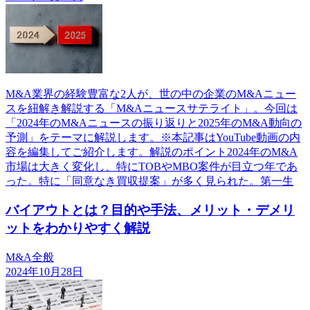
M&A業界の経験豊富な2人が、世の中の企業のM&Aニュー
スを紐解き解説する「M&Aニュースサテライト」。今回は
「2024年のM&Aニュースの振り返りと2025年のM&A動向の
予測」をテーマに解説します。※本記事はYouTube動画の内
容を編集してご紹介します。解説のポイント2024年のM&A
市場は大きく変化し、特にTOBやMBO案件が目立つ年であ
った。特に「同意なき買収提案」が多く見られた。第一生
バイアウトとは？目的や手法、メリット・デメリ
ットをわかりやすく解説
M&A全般
2024年10月28日