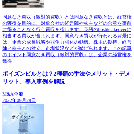
同意なき買収（敵対的買収）とは同意なき買収とは、経営権
の獲得を目的に、対象会社の経営陣や株主などの合意を事前
に得ることなく行う買収を指します。英語のhostiletakeoverに
相当する買収が含まれます。同意なき買収が行われる背景に
は、企業の成長戦略や競争力強化の動機、株主の期待、経営
陣と株主との対立、市場状況などが挙げられます。この記事
のポイント同意なき買収（敵対的買収）は、企業の経営権を
獲得
ポイズンピルとは？2種類の手法やメリット・デメ
リット、導入事例を解説
M&A全般
2022年09月28日