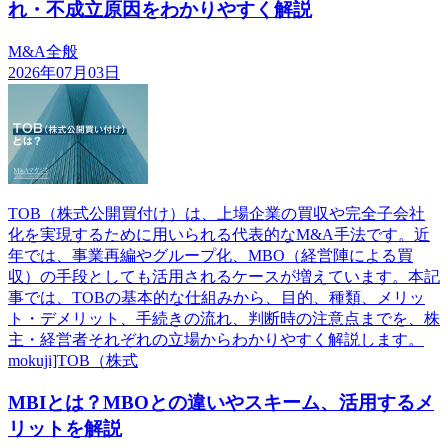
れ・不成立原因をわかりやすく解説
M&A全般
2026年07月03日
TOB（株式公開買付け）は、上場企業の買収や完全子会社
化を実現するために用いられる代表的なM&A手法です。近
年では、事業再編やグループ化、MBO（経営陣による買
収）の手段としても活用されるケースが増えています。本記
事では、TOBの基本的な仕組みから、目的、種類、メリッ
ト・デメリット、手続きの流れ、判断時の注意点までを、株
主・経営者それぞれの立場からわかりやすく解説します。
mokuji]TOB（株式
MBIとは？MBOとの違いやスキーム、活用するメ
リットを解説