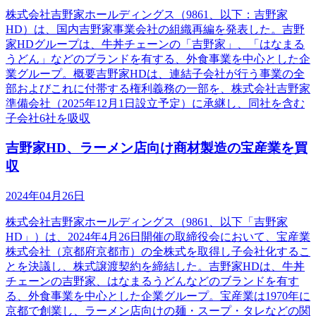
株式会社吉野家ホールディングス（9861、以下：吉野家
HD）は、国内吉野家事業会社の組織再編を発表した。吉野
家HDグループは、牛丼チェーンの「吉野家」、「はなまる
うどん」などのブランドを有する、外食事業を中心とした企
業グループ。概要吉野家HDは、連結子会社が行う事業の全
部およびこれに付帯する権利義務の一部を、株式会社吉野家
準備会社（2025年12月1日設立予定）に承継し、同社を含む
子会社6社を吸収
吉野家HD、ラーメン店向け商材製造の宝産業を買
収
2024年04月26日
株式会社吉野家ホールディングス（9861、以下「吉野家
HD」）は、2024年4月26日開催の取締役会において、宝産業
株式会社（京都府京都市）の全株式を取得し子会社化するこ
とを決議し、株式譲渡契約を締結した。吉野家HDは、牛丼
チェーンの吉野家、はなまるうどんなどのブランドを有す
る、外食事業を中心とした企業グループ。宝産業は1970年に
京都で創業し、ラーメン店向けの麺・スープ・タレなどの関