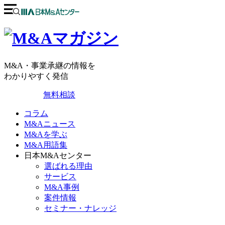
M&A・事業承継の情報を
わかりやすく発信
無料相談
コラム
M&Aニュース
M&Aを学ぶ
M&A用語集
日本M&Aセンター
選ばれる理由
サービス
M&A事例
案件情報
セミナー・ナレッジ