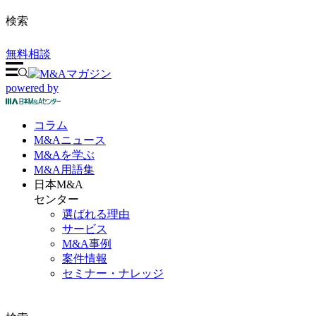
検索
無料相談
powered by
コラム
M&A
ニュース
M&Aを
学ぶ
M&A
用語集
日本M&A
センター
選ばれる理由
サービス
M&A事例
案件情報
セミナー・ナレッジ