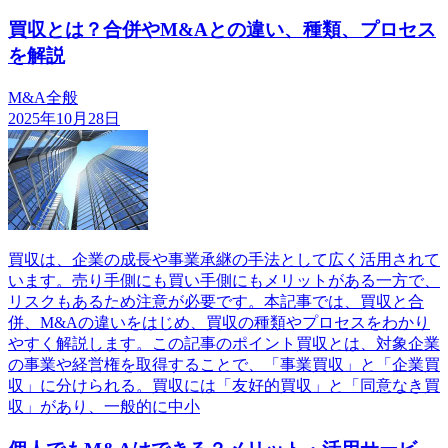
買収とは？合併やM&Aとの違い、種類、プロセス
を解説
M&A全般
2025年10月28日
買収は、企業の成長や事業承継の手法として広く活用されて
います。売り手側にも買い手側にもメリットがある一方で、
リスクもあるため注意が必要です。本記事では、買収と合
併、M&Aの違いをはじめ、買収の種類やプロセスをわかり
やすく解説します。この記事のポイント買収とは、対象企業
の事業や経営権を取得することで、「事業買収」と「企業買
収」に分けられる。買収には「友好的買収」と「同意なき買
収」があり、一般的に中小