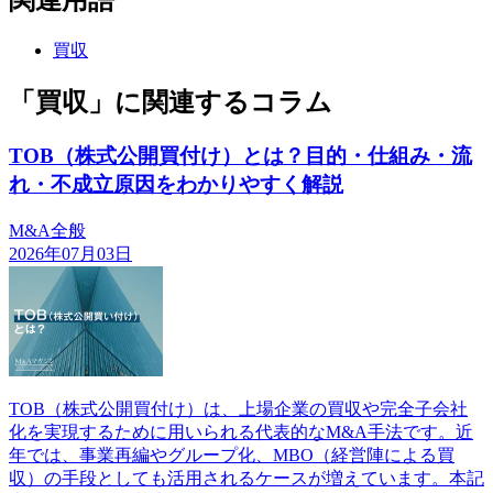
関連用語
買収
「買収」に関連するコラム
TOB（株式公開買付け）とは？目的・仕組み・流
れ・不成立原因をわかりやすく解説
M&A全般
2026年07月03日
TOB（株式公開買付け）は、上場企業の買収や完全子会社
化を実現するために用いられる代表的なM&A手法です。近
年では、事業再編やグループ化、MBO（経営陣による買
収）の手段としても活用されるケースが増えています。本記