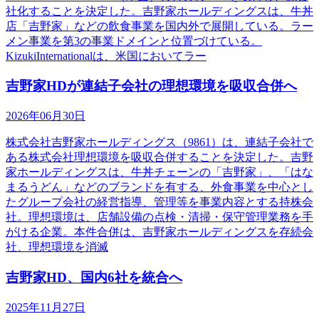
社化することを決定した。吉野家ホールディングスは、牛丼
店「吉野家」などの飲食事業を国内外で展開している。ラー
メン事業を第3の事業ドメインと位置づけている。
KizukiInternationalは、米国においてラー
吉野家HDが連結子会社の理想環境を吸収合併へ
2026年06月30日
株式会社吉野家ホールディングス（9861）は、連結子会社で
ある株式会社理想環境を吸収合併することを決定した。吉野
家ホールディングスは、牛丼チェーンの「吉野家」、「はな
まるうどん」などのブランドを有する、外食事業を中心とし
たグループ会社の経営指導、管理等を事業内容とする持株会
社。理想環境は、店舗設備の点検・清掃・保守管理業務を手
がける企業。本件合併は、吉野家ホールディングスを存続会
社、理想環境を消滅
吉野家HD、国内6社を統合へ
2025年11月27日