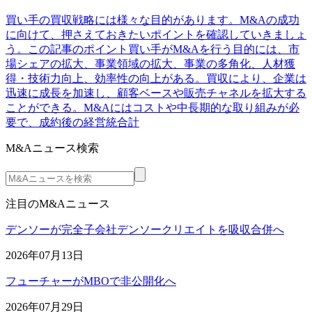
買い手の買収戦略には様々な目的があります。M&Aの成功
に向けて、押さえておきたいポイントを確認していきましょ
う。この記事のポイント買い手がM&Aを行う目的には、市
場シェアの拡大、事業領域の拡大、事業の多角化、人材獲
得・技術力向上、効率性の向上がある。買収により、企業は
迅速に成長を加速し、顧客ベースや販売チャネルを拡大する
ことができる。M&Aにはコストや中長期的な取り組みが必
要で、成約後の経営統合計
M&Aニュース検索
注目のM&Aニュース
デンソーが完全子会社デンソークリエイトを吸収合併へ
2026年07月13日
フューチャーがMBOで非公開化へ
2026年07月29日