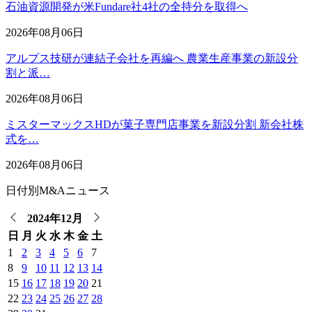
石油資源開発が米Fundare社4社の全持分を取得へ
2026年08月06日
アルプス技研が連結子会社を再編へ 農業生産事業の新設分
割と派…
2026年08月06日
ミスターマックスHDが菓子専門店事業を新設分割 新会社株
式を…
2026年08月06日
日付別M&Aニュース
2024年12月
日
月
火
水
木
金
土
1
2
3
4
5
6
7
8
9
10
11
12
13
14
15
16
17
18
19
20
21
22
23
24
25
26
27
28