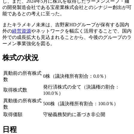
し、また、2024年5月に株式を取得したラーメンスープ・麺
の開発製造会社である宝産業株式会社とのシナジー創出が可
能であるとの考えに至った。
またキラメキノ未来は、吉野家HDグループが保有する国内
外の
経営資源
やネットワークを幅広く活用することで、国内
外での成長拡大も見込まれることから、今後のグループのラ
ーメン事業強化を図る。
株式の状況
異動前の所有株式
0株（議決権所有割合：0.0％）
数
発行済株式の全て（決議権の割合：
取得株式数
100.0％）
異動後の所有株式
500株（議決権所有割合：100.0％）
数
取得価額
守秘義務契約に基づき非公開
日程