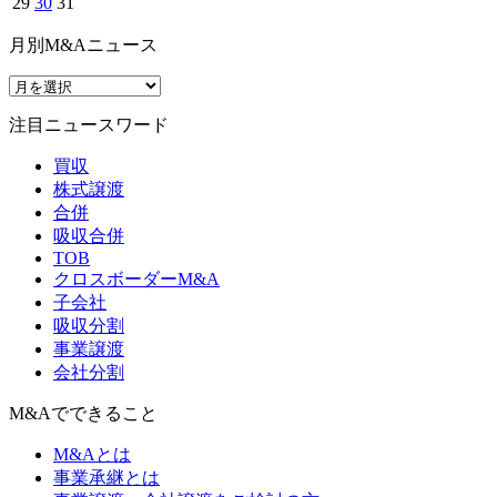
29
30
31
月別M&Aニュース
注目ニュースワード
買収
株式譲渡
合併
吸収合併
TOB
クロスボーダーM&A
子会社
吸収分割
事業譲渡
会社分割
M&Aでできること
M&Aとは
事業承継とは