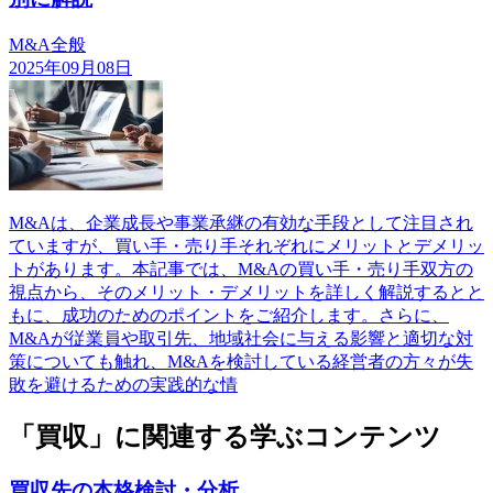
M&A全般
2025年09月08日
M&Aは、企業成長や事業承継の有効な手段として注目され
ていますが、買い手・売り手それぞれにメリットとデメリッ
トがあります。本記事では、M&Aの買い手・売り手双方の
視点から、そのメリット・デメリットを詳しく解説するとと
もに、成功のためのポイントをご紹介します。さらに、
M&Aが従業員や取引先、地域社会に与える影響と適切な対
策についても触れ、M&Aを検討している経営者の方々が失
敗を避けるための実践的な情
「買収」に関連する学ぶコンテンツ
買収先の本格検討・分析