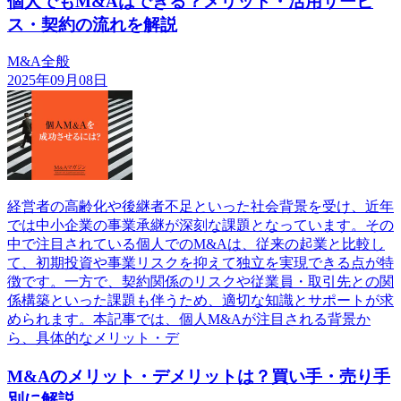
個人でもM&Aはできる？メリット・活用サービ
ス・契約の流れを解説
M&A全般
2025年09月08日
経営者の高齢化や後継者不足といった社会背景を受け、近年
では中小企業の事業承継が深刻な課題となっています。その
中で注目されている個人でのM&Aは、従来の起業と比較し
て、初期投資や事業リスクを抑えて独立を実現できる点が特
徴です。一方で、契約関係のリスクや従業員・取引先との関
係構築といった課題も伴うため、適切な知識とサポートが求
められます。本記事では、個人M&Aが注目される背景か
ら、具体的なメリット・デ
M&Aのメリット・デメリットは？買い手・売り手
別に解説