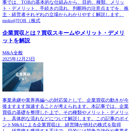
事では、TOBの基本的な仕組みから、目的、種類、メリッ
ト・デメリット、手続きの流れ、判断時の注意点までを、株
主・経営者それぞれの立場からわかりやすく解説します。
mokuji]TOB（株式
企業買収とは？買収スキームやメリット・デメリ
ットを解説
M&A全般
2025年12月23日
事業承継や業界再編への対応策として、企業買収の動きが今
後ますます加速することが考えられます。本記事では、企業
買収の基礎を整理した上で、その種類やメリット・デメリッ
ト、具体的な流れなどについて解説します。この記事のポイ
ントM&Aによる企業買収は、経営陣が他社の株式を取得
し、経営権を獲得する手法で、目的には競争力強化や事業多