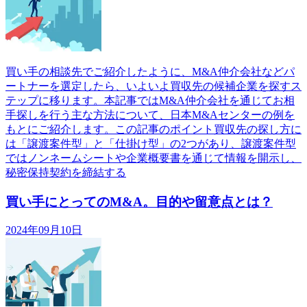
買い手の相談先でご紹介したように、M&A仲介会社などパ
ートナーを選定したら、いよいよ買収先の候補企業を探すス
テップに移ります。本記事ではM&A仲介会社を通じてお相
手探しを行う主な方法について、日本M&Aセンターの例を
もとにご紹介します。この記事のポイント買収先の探し方に
は「譲渡案件型」と「仕掛け型」の2つがあり、譲渡案件型
ではノンネームシートや企業概要書を通じて情報を開示し、
秘密保持契約を締結する
買い手にとってのM&A。目的や留意点とは？
2024年09月10日