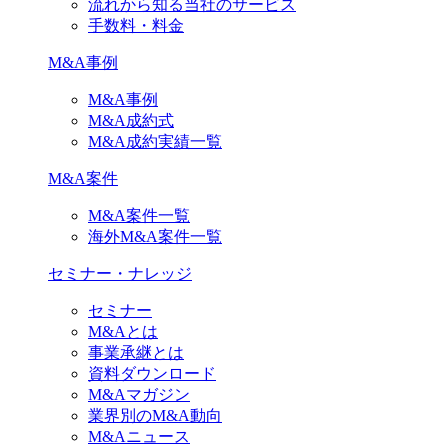
流れから知る当社のサービス
手数料・料金
M&A事例
M&A事例
M&A成約式
M&A成約実績一覧
M&A案件
M&A案件一覧
海外M&A案件一覧
セミナー・ナレッジ
セミナー
M&Aとは
事業承継とは
資料ダウンロード
M&Aマガジン
業界別のM&A動向
M&Aニュース