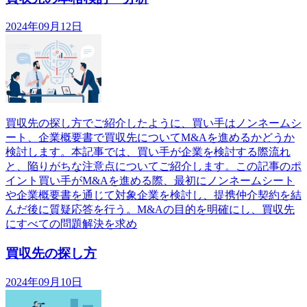
2024年09月12日
買収先の探し方でご紹介したように、買い手はノンネームシ
ート、企業概要書で買収先についてM&Aを進めるかどうか
検討します。本記事では、買い手が企業を検討する際流れ
と、陥りがちな注意点についてご紹介します。この記事のポ
イント買い手がM&Aを進める際、最初にノンネームシート
や企業概要書を通じて対象企業を検討し、提携仲介契約を結
んだ後に質疑応答を行う。M&Aの目的を明確にし、買収先
にすべての問題解決を求め
買収先の探し方
2024年09月10日