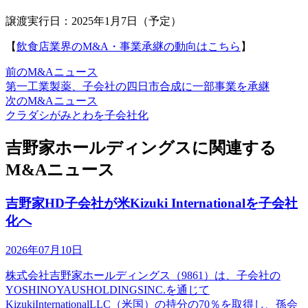
譲渡実行日：2025年1月7日（予定）
【
飲食店業界のM&A・事業承継の動向はこちら
】
前のM&Aニュース
第一工業製薬、子会社の四日市合成に一部事業を承継
次のM&Aニュース
クラダシがみとわを子会社化
吉野家ホールディングスに関連する
M&Aニュース
吉野家HD子会社が米Kizuki Internationalを子会社
化へ
2026年07月10日
株式会社吉野家ホールディングス（9861）は、子会社の
YOSHINOYAUSHOLDINGSINC.を通じて
KizukiInternationalLLC（米国）の持分の70％を取得し、孫会