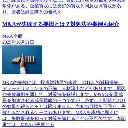
角化がある。企業買収には友好的買収と同意なき買収があ
り、前者は経営陣との合意を
M&Aが失敗する要因とは？対処法や事例も紹介
M&A全般
2025年10月31日
M&Aの失敗には、投資対効果の未達、のれんの減損損失、
デューデリジェンスの不備、人材流出などがあります。原因
や失敗事例を通して、対策法を解説します。M&Aは企業成
長を加速させる成長戦略の一つですが、必ずしも期待どおり
の効果が得られるとは限りません。当初の目標を下回り、失
敗とみなされるケースもあります。M&Aを成功に導くに
は、失敗事例を知って対策を講じることが不可欠です。本記
事では、M&Aが失敗とみ