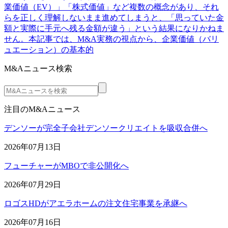
業価値（EV）」「株式価値」など複数の概念があり、それ
らを正しく理解しないまま進めてしまうと、「思っていた金
額と実際に手元へ残る金額が違う」という結果になりかねま
せん。本記事では、M&A実務の視点から、企業価値（バリ
ュエーション）の基本的
M&Aニュース検索
注目のM&Aニュース
デンソーが完全子会社デンソークリエイトを吸収合併へ
2026年07月13日
フューチャーがMBOで非公開化へ
2026年07月29日
ロゴスHDがアエラホームの注文住宅事業を承継へ
2026年07月16日