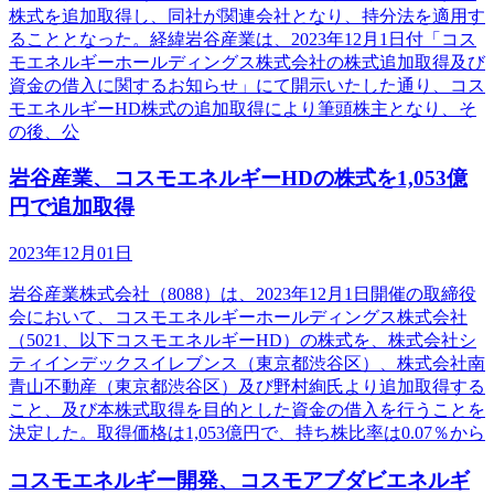
株式を追加取得し、同社が関連会社となり、持分法を適用す
ることとなった。経緯岩谷産業は、2023年12月1日付「コス
モエネルギーホールディングス株式会社の株式追加取得及び
資金の借入に関するお知らせ」にて開示いたした通り、コス
モエネルギーHD株式の追加取得により筆頭株主となり、そ
の後、公
岩谷産業、コスモエネルギーHDの株式を1,053億
円で追加取得
2023年12月01日
岩谷産業株式会社（8088）は、2023年12月1日開催の取締役
会において、コスモエネルギーホールディングス株式会社
（5021、以下コスモエネルギーHD）の株式を、株式会社シ
ティインデックスイレブンス（東京都渋谷区）、株式会社南
青山不動産（東京都渋谷区）及び野村絢氏より追加取得する
こと、及び本株式取得を目的とした資金の借入を行うことを
決定した。取得価格は1,053億円で、持ち株比率は0.07％から
コスモエネルギー開発、コスモアブダビエネルギ