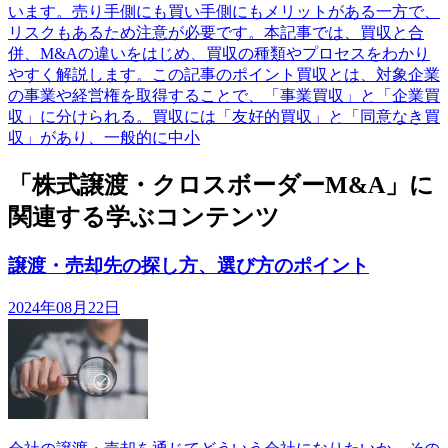
います。売り手側にも買い手側にもメリットがある一方で、
リスクもあるため注意が必要です。本記事では、買収と合
併、M&Aの違いをはじめ、買収の種類やプロセスをわかり
やすく解説します。この記事のポイント買収とは、対象企業
の事業や経営権を取得することで、「事業買収」と「企業買
収」に分けられる。買収には「友好的買収」と「同意なき買
収」があり、一般的に中小
「株式譲渡・クロスボーダーM&A」に
関連する学ぶコンテンツ
譲渡・売却先の探し方、選び方のポイント
2024年08月22日