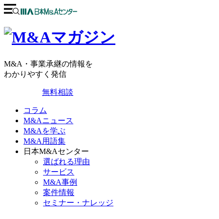
M&A・事業承継の情報を
わかりやすく発信
無料相談
コラム
M&Aニュース
M&Aを学ぶ
M&A用語集
日本M&Aセンター
選ばれる理由
サービス
M&A事例
案件情報
セミナー・ナレッジ