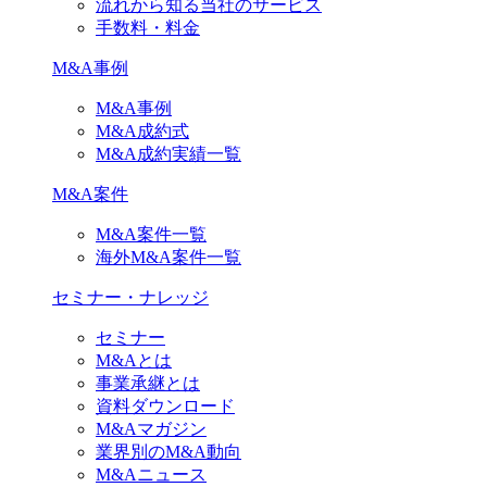
流れから知る当社のサービス
手数料・料金
M&A事例
M&A事例
M&A成約式
M&A成約実績一覧
M&A案件
M&A案件一覧
海外M&A案件一覧
セミナー・ナレッジ
セミナー
M&Aとは
事業承継とは
資料ダウンロード
M&Aマガジン
業界別のM&A動向
M&Aニュース