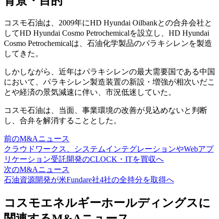
背景・目的
コスモ石油は、2009年にHD Hyundai Oilbankとの合弁会社と
してHD Hyundai Cosmo Petrochemicalを設立し、HD Hyundai
Cosmo Petrochemicalは、石油化学製品のパラキシレンを製造
してきた。
しかしながら、近年はパラキシレンの最大需要国である中国
において、パラキシレン製造装置の新設・増強が相次いだこ
とや経済の景気減速に伴い、市況低迷していた。
コスモ石油は、当面、事業環境の改善が見込めないと判断
し、合弁を解消することとした。
前のM&Aニュース
クラウドワークス、システムインテグレーションやWebアプ
リケーション受託開発のCLOCK・ITを買収へ
次のM&Aニュース
石油資源開発が米Fundare社4社の全持分を取得へ
コスモエネルギーホールディングスに
関連するM&Aニュース