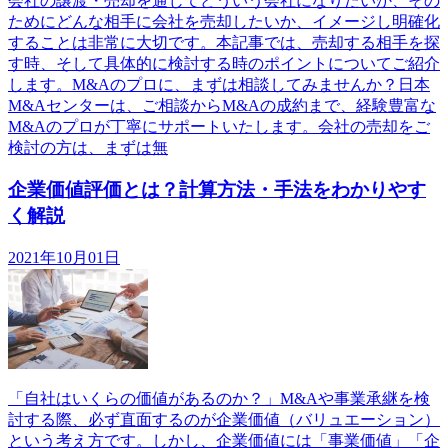
会社の譲渡・売却を通じてどういう会社になりたいか、その
ためにどんな相手に会社を売却したいか、イメージし明確化
することは非常に大切です。本記事では、売却する相手を探
す時、そして具体的に検討する時のポイントについてご紹介
します。M&Aのプロに、まずは相談してみませんか？日本
M&Aセンターは、ご相談からM&Aの成約まで、経験豊富な
M&Aのプロが丁寧にサポートいたします。会社の売却をご
検討の方は、まずは無
企業価値評価とは？計算方法・手法をわかりやす
く解説
2021年10月01日
「自社はいくらの価値があるのか？」M&Aや事業承継を検
討する際、必ず直面するのが企業価値（バリュエーション）
という考え方です。しかし、企業価値には「事業価値」「企