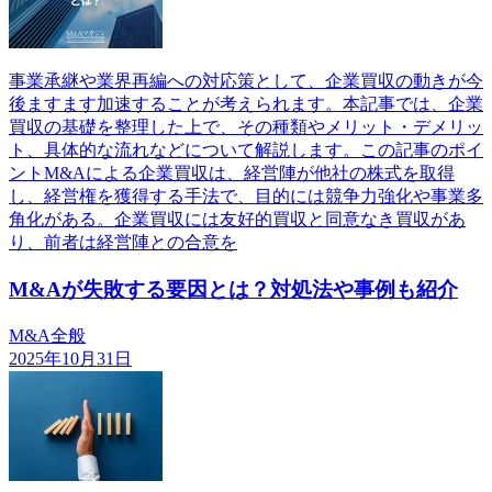
事業承継や業界再編への対応策として、企業買収の動きが今
後ますます加速することが考えられます。本記事では、企業
買収の基礎を整理した上で、その種類やメリット・デメリッ
ト、具体的な流れなどについて解説します。この記事のポイ
ントM&Aによる企業買収は、経営陣が他社の株式を取得
し、経営権を獲得する手法で、目的には競争力強化や事業多
角化がある。企業買収には友好的買収と同意なき買収があ
り、前者は経営陣との合意を
M&Aが失敗する要因とは？対処法や事例も紹介
M&A全般
2025年10月31日