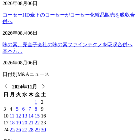
2026年08月06日
コーセーHD傘下のコーセーがコーセー化粧品販売を吸収合
併へ
2026年08月06日
味の素、完全子会社の味の素ファインテクノを吸収合併へ
基本方…
2026年08月06日
日付別M&Aニュース
2024年11月
日
月
火
水
木
金
土
1
2
3
4
5
6
7
8
9
10
11
12
13
14
15
16
17
18
19
20
21
22
23
24
25
26
27
28
29
30