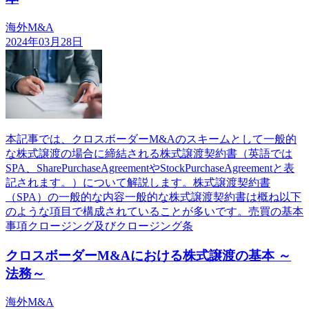
海外M&A
2024年03月28日
本記事では、クロスボーダーM&Aのスキームとして一般的
な株式譲渡の場合に締結される株式譲渡契約書（英語では
SPA、SharePurchaseAgreementやStockPurchaseAgreementと表
記されます。）について解説します。株式譲渡契約書
（SPA）の一般的な内容一般的な株式譲渡契約書は概ね以下
のような項目で構成されていることが多いです。売買の基本
事項クロージング及びクロージング条
クロスボーダーM&Aにおける株式譲渡の基本 ～
法務～
海外M&A