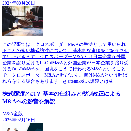
2024年03月26日
この記事では、クロスボーダーM&Aの手法として用いられ
ることの多い株式譲渡について、基本的な事項をご紹介させ
ていただきます。クロスボーダーM&Aとは日本企業が外国
企業を譲り受けるIn-OutM&Aと外国企業が日本企業を譲り受
けるOut-InM&Aを、国境をこえて行われるM&Aということ
で、クロスボーダーM&Aと呼びます。海外M&Aという呼ば
れ方をする場合もあります。@sitelink株式譲渡とは株
株式譲渡とは？ 基本の仕組みと税制改正による
M&Aへの影響を解説
M&A全般
2026年02月16日