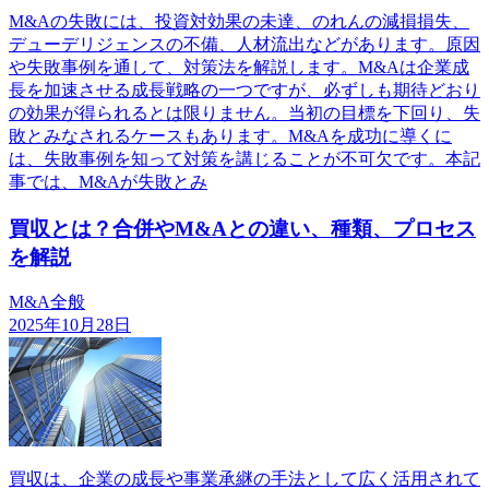
M&Aの失敗には、投資対効果の未達、のれんの減損損失、
デューデリジェンスの不備、人材流出などがあります。原因
や失敗事例を通して、対策法を解説します。M&Aは企業成
長を加速させる成長戦略の一つですが、必ずしも期待どおり
の効果が得られるとは限りません。当初の目標を下回り、失
敗とみなされるケースもあります。M&Aを成功に導くに
は、失敗事例を知って対策を講じることが不可欠です。本記
事では、M&Aが失敗とみ
買収とは？合併やM&Aとの違い、種類、プロセス
を解説
M&A全般
2025年10月28日
買収は、企業の成長や事業承継の手法として広く活用されて