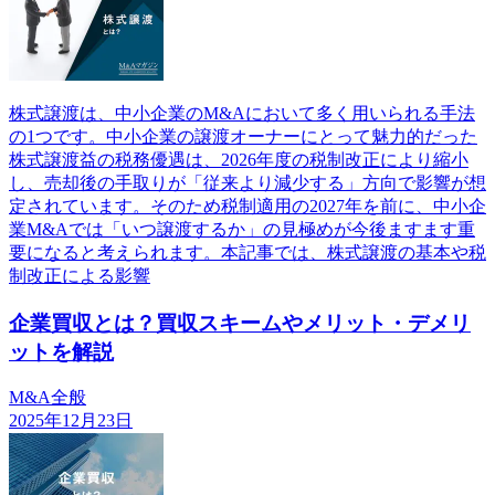
株式譲渡は、中小企業のM&Aにおいて多く用いられる手法
の1つです。中小企業の譲渡オーナーにとって魅力的だった
株式譲渡益の税務優遇は、2026年度の税制改正により縮小
し、売却後の手取りが「従来より減少する」方向で影響が想
定されています。そのため税制適用の2027年を前に、中小企
業M&Aでは「いつ譲渡するか」の見極めが今後ますます重
要になると考えられます。本記事では、株式譲渡の基本や税
制改正による影響
企業買収とは？買収スキームやメリット・デメリ
ットを解説
M&A全般
2025年12月23日