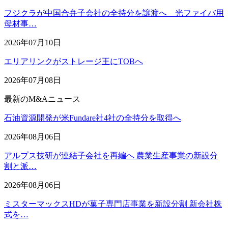
フジクラが中国合弁子会社の全持分を譲渡へ 光ファイバ用
母材事…
2026年07月10日
エリアリンクがストレージ王にTOBへ
2026年07月08日
最新のM&Aニュース
石油資源開発が米Fundare社4社の全持分を取得へ
2026年08月06日
アルプス技研が連結子会社を再編へ 農業生産事業の新設分
割と派…
2026年08月06日
ミスターマックスHDが菓子専門店事業を新設分割 新会社株
式を…