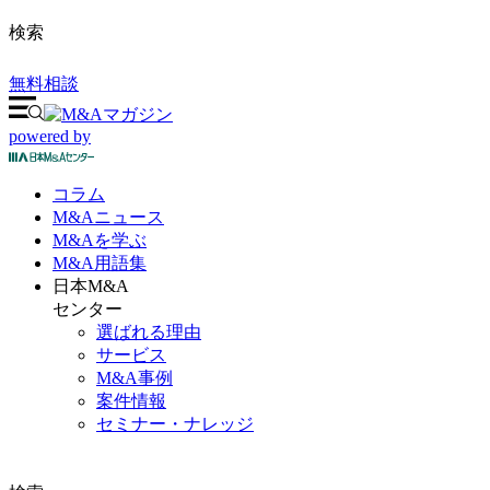
検索
無料相談
powered by
コラム
M&A
ニュース
M&Aを
学ぶ
M&A
用語集
日本M&A
センター
選ばれる理由
サービス
M&A事例
案件情報
セミナー・ナレッジ