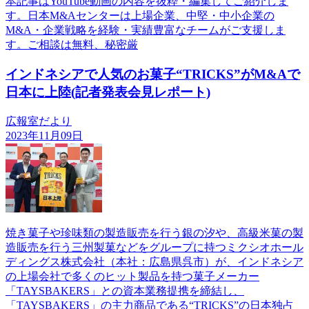
本記事はYouTube動画の内容を抜粋・編集してご紹介しま
す。日本M&Aセンターは上場企業、中堅・中小企業の
M&A・企業戦略を経験・実績豊富なチームがご支援しま
す。ご相談は無料、秘密厳
インドネシアで人気のお菓子“TRICKS”がM&Aで
日本に上陸(記者発表会見レポート)
広報室だより
2023年11月09日
焼き菓子や珍味類の製造販売を行う銀の汐や、高級米菓の製
造販売を行う三州製菓などをグループに持つミクシオホール
ディングス株式会社（本社：広島県呉市）が、インドネシア
の上場会社で多くのヒット製品を持つ菓子メーカー
「TAYSBAKERS」との資本業務提携を締結し、
「TAYSBAKERS」の主力商品である“TRICKS”の日本独占