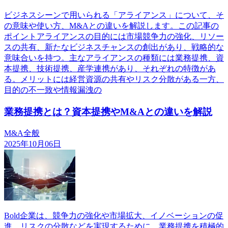
ビジネスシーンで用いられる「アライアンス」について、そ
の意味や使い方、M&Aとの違いを解説します。この記事の
ポイントアライアンスの目的には市場競争力の強化、リソー
スの共有、新たなビジネスチャンスの創出があり、戦略的な
意味合いを持つ。主なアライアンスの種類には業務提携、資
本提携、技術提携、産学連携があり、それぞれの特徴があ
る。メリットには経営資源の共有やリスク分散がある一方、
目的の不一致や情報漏洩の
業務提携とは？資本提携やM&Aとの違いを解説
M&A全般
2025年10月06日
Bold企業は、競争力の強化や市場拡大、イノベーションの促
進、リスクの分散などを実現するために、業務提携を積極的