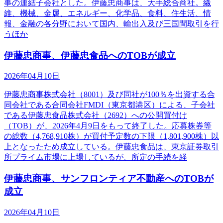
事の連結子会社とした。伊藤忠商事は、大手総合商社。繊
維、機械、金属、エネルギー、化学品、食料、住生活、情
報、金融の各分野において国内、輸出入及び三国間取引を行
うほか
伊藤忠商事、伊藤忠食品へのTOBが成立
2026年04月10日
伊藤忠商事株式会社（8001）及び同社が100％を出資する合
同会社である合同会社FMDI（東京都港区）による、子会社
である伊藤忠食品株式会社（2692）への公開買付け
（TOB）が、2026年4月9日をもって終了した。応募株券等
の総数（4,768,910株）が買付予定数の下限（1,801,900株）以
上となったため成立している。伊藤忠食品は、東京証券取引
所プライム市場に上場しているが、所定の手続を経
伊藤忠商事、サンフロンティア不動産へのTOBが
成立
2026年04月10日