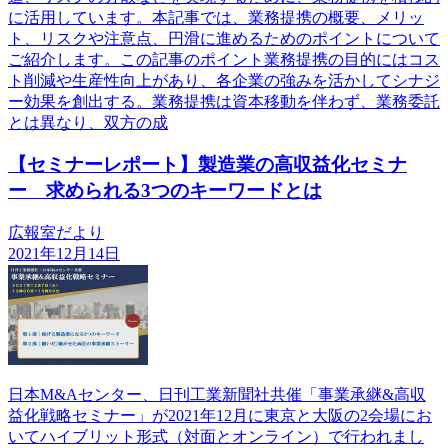
に活用しています。本記事では、業務提携の概要、メリッ
ト、リスクや注意点、円滑に進めるためのポイントについて
ご紹介します。この記事のポイント業務提携の目的にはコス
ト削減や生産性向上があり、各企業の強みを活かしてシナジ
ー効果を創出する。業務提携は資本移動を伴わず、業務委託
とは異なり、双方の成
【セミナーレポート】製造業の高収益化セミナ
ー 求められる3つのキーワードとは
広報室だより
2021年12月14日
日本M&Aセンター、日刊工業新聞社共催「事業承継&高収
益化戦略セミナー」が2021年12月に東京と大阪の2会場にお
いてハイブリット形式（対面とオンライン）で行われまし