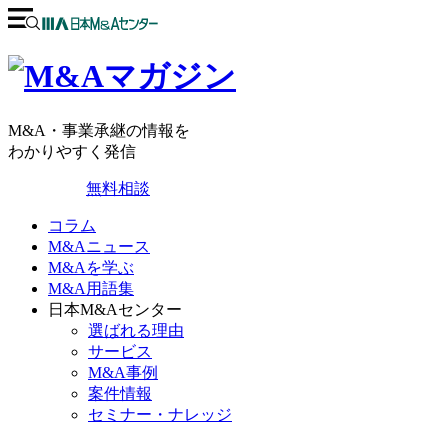
M&A・事業承継の情報を
わかりやすく発信
無料相談
コラム
M&Aニュース
M&Aを学ぶ
M&A用語集
日本M&Aセンター
選ばれる理由
サービス
M&A事例
案件情報
セミナー・ナレッジ