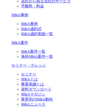
流れから知る当社のサービス
手数料・料金
M&A事例
M&A事例
M&A成約式
M&A成約実績一覧
M&A案件
M&A案件一覧
海外M&A案件一覧
セミナー・ナレッジ
セミナー
M&Aとは
事業承継とは
資料ダウンロード
M&Aマガジン
業界別のM&A動向
M&Aニュース