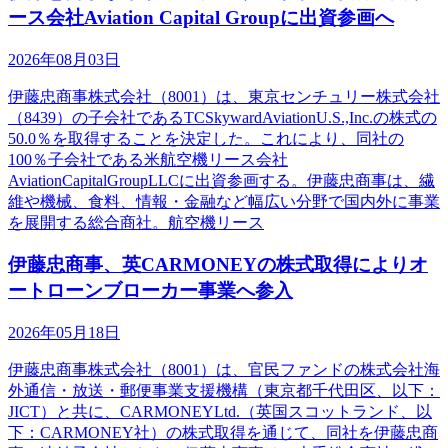
ース会社Aviation Capital Groupに出資参画へ
2026年08月03日
伊藤忠商事株式会社（8001）は、東京センチュリー株式会社
（8439）の子会社であるTCSkywardAviationU.S.,Inc.の株式の
50.0％を取得することを決定した。これにより、同社の
100％子会社である米航空機リース会社
AviationCapitalGroupLLCに出資参画する。伊藤忠商事は、繊
維や機械、食料、情報・金融など幅広い分野で国内外に事業
を展開する総合商社。航空機リース
伊藤忠商事、英CARMONEYの株式取得によりオ
ートローンブローカー事業へ参入
2026年05月18日
伊藤忠商事株式会社（8001）は、官民ファンドの株式会社海
外通信・放送・郵便事業支援機構（東京都千代田区、以下：
JICT）と共に、CARMONEYLtd.（英国スコットランド、以
下：CARMONEY社）の株式取得を通じて、同社を伊藤忠商