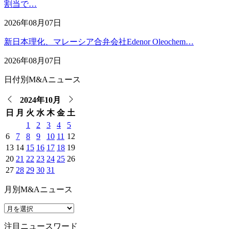
割当で…
2026年08月07日
新日本理化、マレーシア合弁会社Edenor Oleochem…
2026年08月07日
日付別M&Aニュース
2024年10月
日
月
火
水
木
金
土
1
2
3
4
5
6
7
8
9
10
11
12
13
14
15
16
17
18
19
20
21
22
23
24
25
26
27
28
29
30
31
月別M&Aニュース
注目ニュースワード