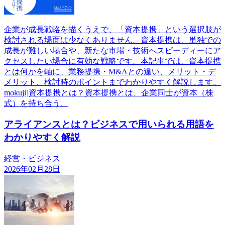
企業が成長戦略を描くうえで、「資本提携」という選択肢が
検討される場面は少なくありません。資本提携は、単独での
成長が難しい場合や、新たな市場・技術へスピーディーにア
クセスしたい場合に有効な戦略です。本記事では、資本提携
とは何かを軸に、業務提携・M&Aとの違い、メリット・デ
メリット、検討時のポイントまでわかりやすく解説します。
mokuji]資本提携とは？資本提携とは、企業同士が資本（株
式）を持ち合う、
アライアンスとは？ビジネスで用いられる用語を
わかりやすく解説
経営・ビジネス
2026年02月28日