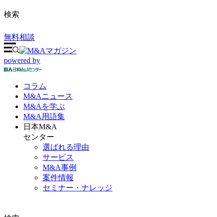
検索
無料相談
powered by
コラム
M&A
ニュース
M&Aを
学ぶ
M&A
用語集
日本M&A
センター
選ばれる理由
サービス
M&A事例
案件情報
セミナー・ナレッジ