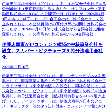
伊藤忠商事株式会社（8001）による、同社完全子会社である
SI合同会社（東京都港区）※を通じた、サンフロンティア不
動産株式会社（8934）の公開買付け（TOB）が、2026年4月
9日をもって終了した。※SI合同会社は、株式会社として設
立されており、本公開買付けの買付け等の期間中は株式会社
だったが、2026年4月10日付で株式会社から合同会社に組織
変更しており、その商号もSI株式会社からSI合同会社
伊藤忠商事がIPコンテンツ領域の中核事業会社を
設立、スカパー・ピクチャーズを持分法適用会社
化
2026年03月10日
伊藤忠商事株式会社（8001）は、IPコンテンツビジネスを専
業として、既存事業を集約した完全子会社である株式会社ア
イライツポート（東京都港区）を設立し、同社を通じて、株
式会社スカパー・ピクチャーズ（東京都港区）の株式を追加
取得し、持分法適用会社化（議決権所有割合を49%へ引き上
げ）した。アイライツポートは、伊藤忠商事が日本のアニ
メ・キャラクター等のIP（知的財産）コンテンツ市場におけ