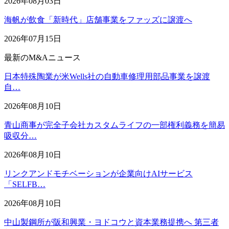
2026年08月03日
海帆が飲食「新時代」店舗事業をファッズに譲渡へ
2026年07月15日
最新のM&Aニュース
日本特殊陶業が米Wells社の自動車修理用部品事業を譲渡
自…
2026年08月10日
青山商事が完全子会社カスタムライフの一部権利義務を簡易
吸収分…
2026年08月10日
リンクアンドモチベーションが企業向けAIサービス
「SELFB…
2026年08月10日
中山製鋼所が阪和興業・ヨドコウと資本業務提携へ 第三者