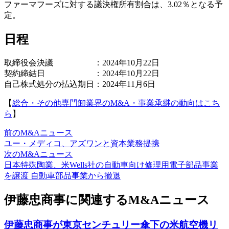
ファーマフーズに対する議決権所有割合は、3.02％となる予
定。
日程
取締役会決議 ：2024年10月22日
契約締結日 ：2024年10月22日
自己株式処分の払込期日：2024年11月6日
【
総合・その他専門卸業界のM&A・事業承継の動向はこち
ら
】
前のM&Aニュース
ユー・メディコ、アズワンと資本業務提携
次のM&Aニュース
日本特殊陶業、米Wells社の自動車向け修理用電子部品事業
を譲渡 自動車部品事業から撤退
伊藤忠商事に関連するM&Aニュース
伊藤忠商事が東京センチュリー傘下の米航空機リ