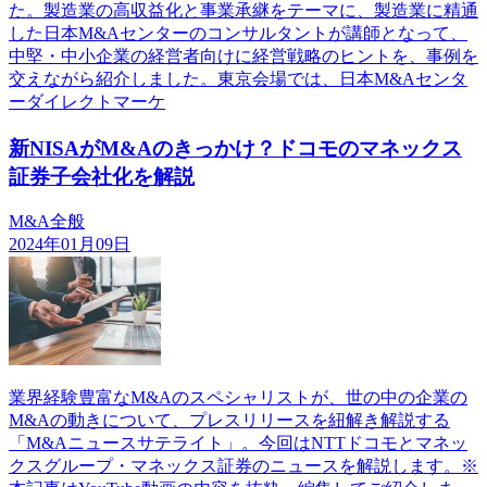
た。製造業の高収益化と事業承継をテーマに、製造業に精通
した日本M&Aセンターのコンサルタントが講師となって、
中堅・中小企業の経営者向けに経営戦略のヒントを、事例を
交えながら紹介しました。東京会場では、日本M&Aセンタ
ーダイレクトマーケ
新NISAがM&Aのきっかけ？ドコモのマネックス
証券子会社化を解説
M&A全般
2024年01月09日
業界経験豊富なM&Aのスペシャリストが、世の中の企業の
M&Aの動きについて、プレスリリースを紐解き解説する
「M&Aニュースサテライト」。今回はNTTドコモとマネッ
クスグループ・マネックス証券のニュースを解説します。※