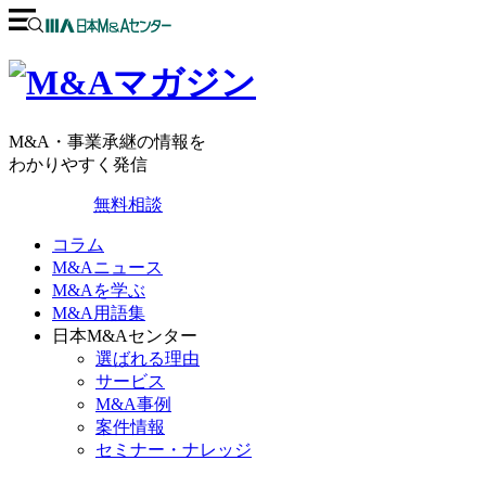
M&A・事業承継の情報を
わかりやすく発信
無料相談
コラム
M&Aニュース
M&Aを学ぶ
M&A用語集
日本M&Aセンター
選ばれる理由
サービス
M&A事例
案件情報
セミナー・ナレッジ