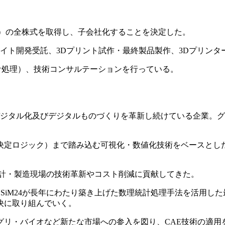
大阪市）の全株式を取得し、子会社化することを決定した。
サイト開発受託、3Dプリント試作・最終製品製作、3Dプリン
統計処理）、技術コンサルテーションを行っている。
デジタル化及びデジタルものづくりを革新し続けている企業。グロ
定ロジック）まで踏み込む可視化・数値化技術をベースとした変
で、設計・製造現場の技術革新やコスト削減に貢献してきた。
、SiM24が長年にわたり築き上げた数理統計処理手法を活用した
決に取り組んでいく。
グリ・バイオなど新たな市場への参入を図り、CAE技術の適用