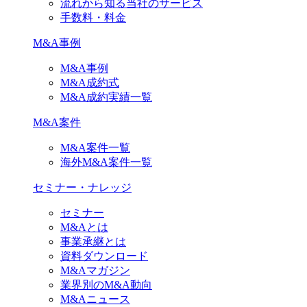
流れから知る当社のサービス
手数料・料金
M&A事例
M&A事例
M&A成約式
M&A成約実績一覧
M&A案件
M&A案件一覧
海外M&A案件一覧
セミナー・ナレッジ
セミナー
M&Aとは
事業承継とは
資料ダウンロード
M&Aマガジン
業界別のM&A動向
M&Aニュース