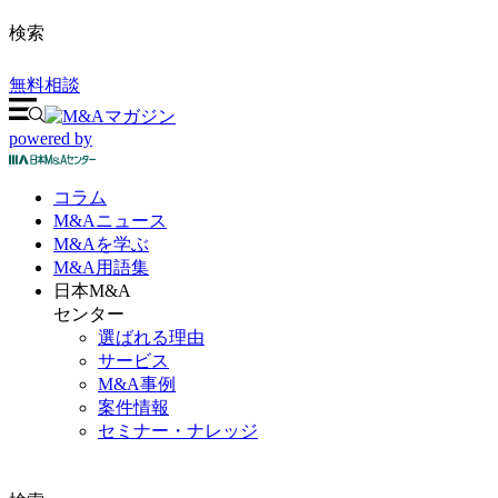
検索
無料相談
powered by
コラム
M&A
ニュース
M&Aを
学ぶ
M&A
用語集
日本M&A
センター
選ばれる理由
サービス
M&A事例
案件情報
セミナー・ナレッジ