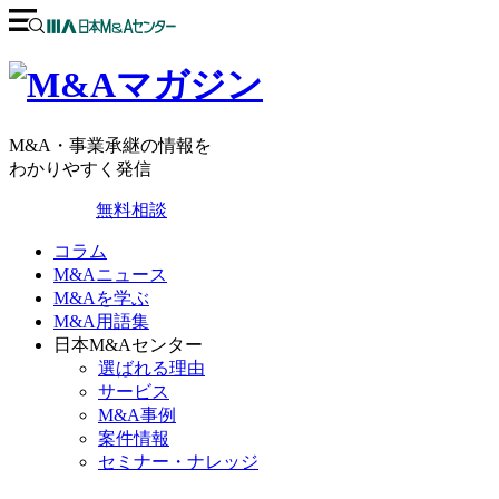
M&A・事業承継の情報を
わかりやすく発信
無料相談
コラム
M&Aニュース
M&Aを学ぶ
M&A用語集
日本M&Aセンター
選ばれる理由
サービス
M&A事例
案件情報
セミナー・ナレッジ