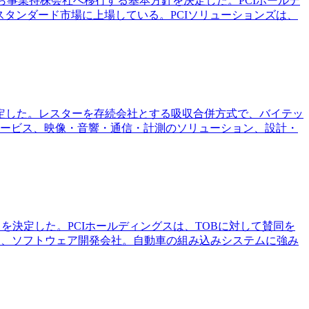
から事業持株会社へ移行する基本方針を決定した。PCIホールデ
タンダード市場に上場している。PCIソリューションズは、
決定した。レスターを存続会社とする吸収合併方式で、バイテッ
サービス、映像・音響・通信・計測のソリューション、設計・
とを決定した。PCIホールディングスは、TOBに対して賛同を
ス、ソフトウェア開発会社。自動車の組み込みシステムに強み