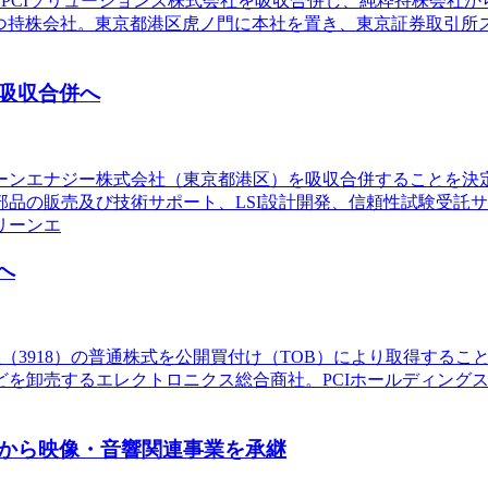
あるPCIソリューションズ株式会社を吸収合併し、純粋持株会社
つ持株会社。東京都港区虎ノ門に本社を置き、東京証券取引所ス
吸収合併へ
リーンエナジー株式会社（東京都港区）を吸収合併することを
品の販売及び技術サポート、LSI設計開発、信頼性試験受託
リーンエ
へ
社（3918）の普通株式を公開買付け（TOB）により取得するこ
どを卸売するエレクトロニクス総合商社。PCIホールディング
から映像・音響関連事業を承継