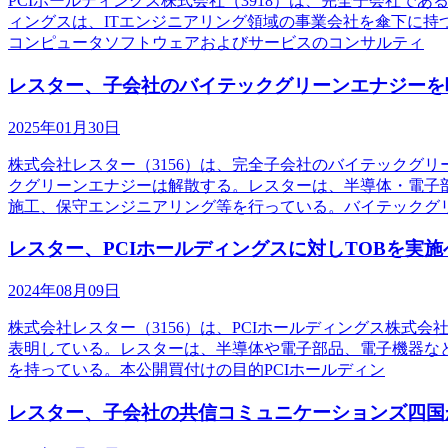
PCIホールディングス株式会社（3918）は、完全子会社で
ィングスは、ITエンジニアリング領域の事業会社を傘下に持
コンピュータソフトウェアおよびサービスのコンサルティ
レスター、子会社のバイテックグリーンエナジーを
2025年01月30日
株式会社レスター（3156）は、完全子会社のバイテックグ
クグリーンエナジーは解散する。レスターは、半導体・電子部
施工、保守エンジニアリング等を行っている。バイテックグ
レスター、PCIホールディングスに対しTOBを実施
2024年08月09日
株式会社レスター（3156）は、PCIホールディングス株式会
表明している。レスターは、半導体や電子部品、電子機器な
を持っている。本公開買付けの目的PCIホールディン
レスター、子会社の共信コミュニケーションズ四国