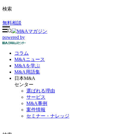
検索
無料相談
powered by
コラム
M&A
ニュース
M&Aを
学ぶ
M&A
用語集
日本M&A
センター
選ばれる理由
サービス
M&A事例
案件情報
セミナー・ナレッジ