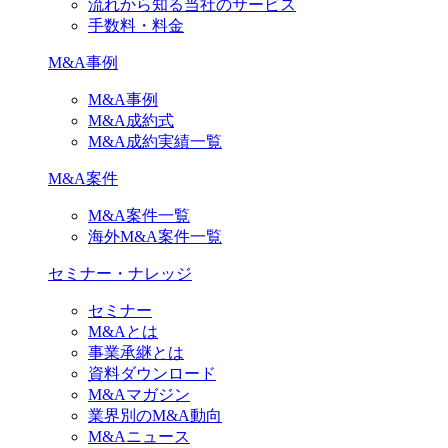
流れから知る当社のサービス
手数料・料金
M&A事例
M&A事例
M&A成約式
M&A成約実績一覧
M&A案件
M&A案件一覧
海外M&A案件一覧
セミナー・ナレッジ
セミナー
M&Aとは
事業承継とは
資料ダウンロード
M&Aマガジン
業界別のM&A動向
M&Aニュース