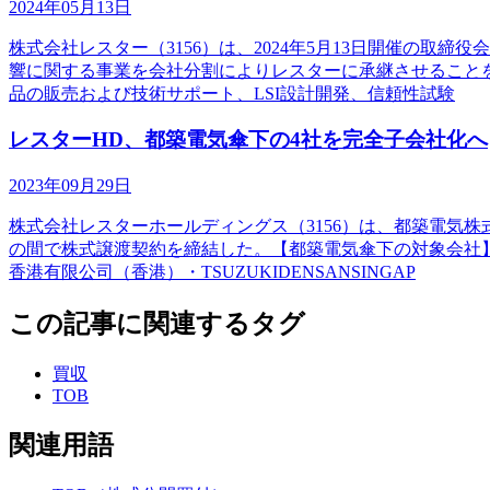
2024年05月13日
株式会社レスター（3156）は、2024年5月13日開催の
響に関する事業を会社分割によりレスターに承継させること
品の販売および技術サポート、LSI設計開発、信頼性試験
レスターHD、都築電気傘下の4社を完全子会社化へ
2023年09月29日
株式会社レスターホールディングス（3156）は、都築電気株
の間で株式譲渡契約を締結した。【都築電気傘下の対象会社
香港有限公司（香港）・TSUZUKIDENSANSINGAP
この記事に関連するタグ
買収
TOB
関連用語