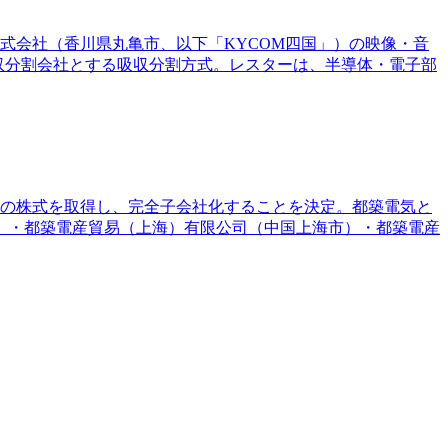
株式会社（香川県丸亀市、以下「KYCOM四国」）の映像・音
収分割会社とする吸収分割方式。レスターは、半導体・電子部
社）の株式を取得し、完全子会社化することを決定。都築電気と
）・都築電産貿易（上海）有限公司（中国上海市）・都築電産