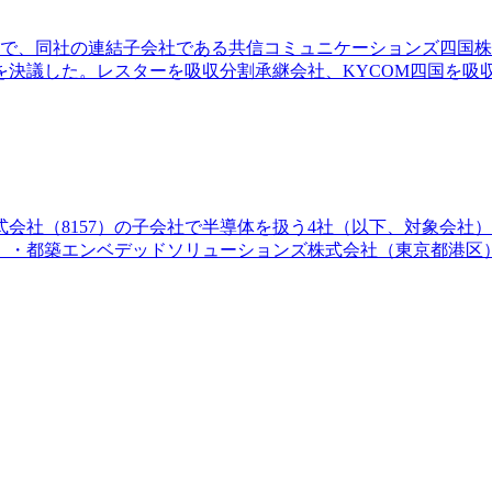
取締役会で、同社の連結子会社である共信コミュニケーションズ四国
を決議した。レスターを吸収分割承継会社、KYCOM四国を吸
式会社（8157）の子会社で半導体を扱う4社（以下、対象会
】・都築エンベデッドソリューションズ株式会社（東京都港区