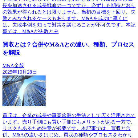
長を加速させる成長戦略の一つですが、必ずしも期待どおり
の効果が得られるとは限りません。当初の目標を下回り、失
敗とみなされるケースもあります。M&Aを成功に導くに
は、失敗事例を知って対策を講じることが不可欠です。本記
事では、M&Aが失敗とみ
買収とは？合併やM&Aとの違い、種類、プロセス
を解説
M&A全般
2025年10月28日
買収は、企業の成長や事業承継の手法として広く活用されて
います。売り手側にも買い手側にもメリットがある一方で、
リスクもあるため注意が必要です。本記事では、買収と合
併、M&Aの違いをはじめ、買収の種類やプロセスをわかり