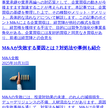
事業承継や業界再編への対応策として、企業買収の動きが今
後ますます加速することが考えられます。本記事では、企業
買収の基礎を整理した上で、その種類やメリット・デメリッ
ト、具体的な流れなどについて解説します。この記事のポイ
ントM&Aによる企業買収は、経営陣が他社の株式を取得
し、経営権を獲得する手法で、目的には競争力強化や事業多
角化がある。企業買収には友好的買収と同意なき買収があ
り、前者は経営陣との合意を
M&Aが失敗する要因とは？対処法や事例も紹介
M&A全般
2025年10月31日
M&Aの失敗には、投資対効果の未達、のれんの減損損失、
デューデリジェンスの不備、人材流出などがあります。原因
や失敗事例を通して、対策法を解説します。M&Aは企業成