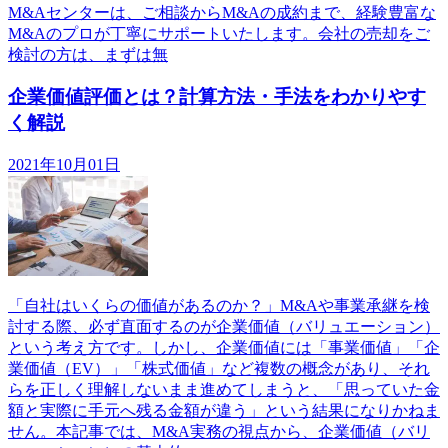
M&Aセンターは、ご相談からM&Aの成約まで、経験豊富な
M&Aのプロが丁寧にサポートいたします。会社の売却をご
検討の方は、まずは無
企業価値評価とは？計算方法・手法をわかりやす
く解説
2021年10月01日
「自社はいくらの価値があるのか？」M&Aや事業承継を検
討する際、必ず直面するのが企業価値（バリュエーション）
という考え方です。しかし、企業価値には「事業価値」「企
業価値（EV）」「株式価値」など複数の概念があり、それ
らを正しく理解しないまま進めてしまうと、「思っていた金
額と実際に手元へ残る金額が違う」という結果になりかねま
せん。本記事では、M&A実務の視点から、企業価値（バリ