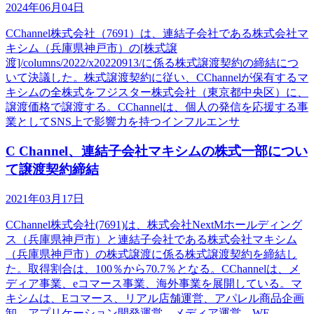
2024年06月04日
CChannel株式会社（7691）は、連結子会社である株式会社マ
キシム（兵庫県神戸市）の[株式譲
渡]/columns/2022/x20220913/に係る株式譲渡契約の締結につ
いて決議した。株式譲渡契約に従い、CChannelが保有するマ
キシムの全株式をフジスター株式会社（東京都中央区）に、
譲渡価格で譲渡する。CChannelは、個人の発信を応援する事
業としてSNS上で影響力を持つインフルエンサ
C Channel、連結子会社マキシムの株式一部につい
て譲渡契約締結
2021年03月17日
CChannel株式会社(7691)は、株式会社NextMホールディング
ス（兵庫県神戸市）と連結子会社である株式会社マキシム
（兵庫県神戸市）の株式譲渡に係る株式譲渡契約を締結し
た。取得割合は、100％から70.7％となる。CChannelは、メ
ディア事業、eコマース事業、海外事業を展開している。マ
キシムは、Eコマース、リアル店舗運営、アパレル商品企画
卸、アプリケーション開発運営、メディア運営、WE