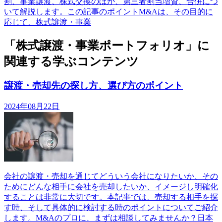
割、事業譲渡、株式交換のほか、第三者割当増資、合併につ
いて解説します。この記事のポイントM&Aは、その目的に
応じて、株式譲渡・事業
「株式譲渡・事業ポートフォリオ」に
関連する学ぶコンテンツ
譲渡・売却先の探し方、選び方のポイント
2024年08月22日
会社の譲渡・売却を通じてどういう会社になりたいか、その
ためにどんな相手に会社を売却したいか、イメージし明確化
することは非常に大切です。本記事では、売却する相手を探
す時、そして具体的に検討する時のポイントについてご紹介
します。M&Aのプロに、まずは相談してみませんか？日本