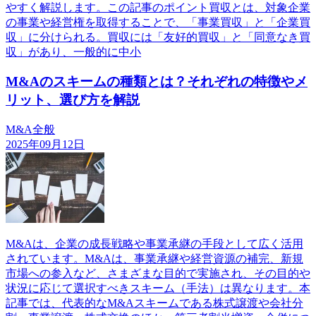
やすく解説します。この記事のポイント買収とは、対象企業
の事業や経営権を取得することで、「事業買収」と「企業買
収」に分けられる。買収には「友好的買収」と「同意なき買
収」があり、一般的に中小
M&Aのスキームの種類とは？それぞれの特徴やメ
リット、選び方を解説
M&A全般
2025年09月12日
M&Aは、企業の成長戦略や事業承継の手段として広く活用
されています。M&Aは、事業承継や経営資源の補完、新規
市場への参入など、さまざまな目的で実施され、その目的や
状況に応じて選択すべきスキーム（手法）は異なります。本
記事では、代表的なM&Aスキームである株式譲渡や会社分