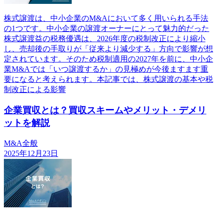
株式譲渡は、中小企業のM&Aにおいて多く用いられる手法
の1つです。中小企業の譲渡オーナーにとって魅力的だった
株式譲渡益の税務優遇は、2026年度の税制改正により縮小
し、売却後の手取りが「従来より減少する」方向で影響が想
定されています。そのため税制適用の2027年を前に、中小企
業M&Aでは「いつ譲渡するか」の見極めが今後ますます重
要になると考えられます。本記事では、株式譲渡の基本や税
制改正による影響
企業買収とは？買収スキームやメリット・デメリ
ットを解説
M&A全般
2025年12月23日