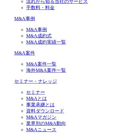
流れから知る当社のサービス
手数料・料金
M&A事例
M&A事例
M&A成約式
M&A成約実績一覧
M&A案件
M&A案件一覧
海外M&A案件一覧
セミナー・ナレッジ
セミナー
M&Aとは
事業承継とは
資料ダウンロード
M&Aマガジン
業界別のM&A動向
M&Aニュース