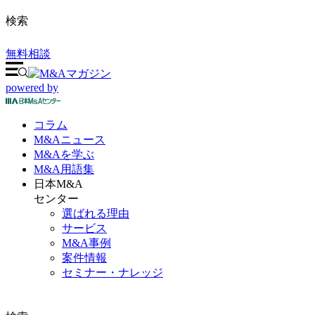
検索
無料相談
powered by
コラム
M&A
ニュース
M&Aを
学ぶ
M&A
用語集
日本M&A
センター
選ばれる理由
サービス
M&A事例
案件情報
セミナー・ナレッジ