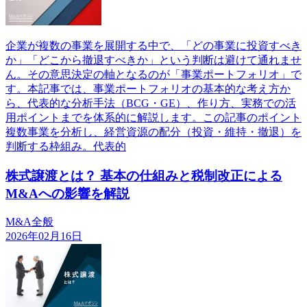
企業が複数の事業を展開する中で、「どの事業に投資すべき
か」「どこから撤退すべきか」という判断は避けて通れませ
ん。その意思決定の軸となるのが「事業ポートフォリオ」で
す。本記事では、事業ポートフォリオの基本的な考え方か
ら、代表的な分析手法（BCG・GE）、作り方、実務での活
用ポイントまでを体系的に解説します。この記事のポイント
複数事業を分析し、経営資源の配分（投資・維持・撤退）を
判断する枠組み。代表的
株式譲渡とは？ 基本の仕組みと税制改正による
M&Aへの影響を解説
M&A全般
2026年02月16日