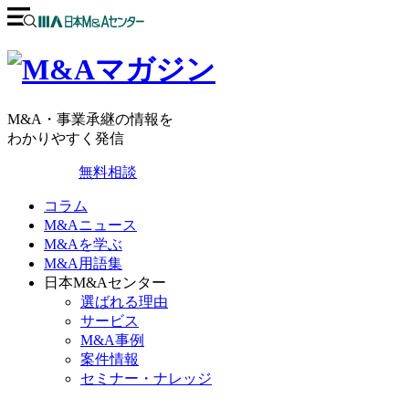
M&A・事業承継の情報を
わかりやすく発信
無料相談
コラム
M&Aニュース
M&Aを学ぶ
M&A用語集
日本M&Aセンター
選ばれる理由
サービス
M&A事例
案件情報
セミナー・ナレッジ