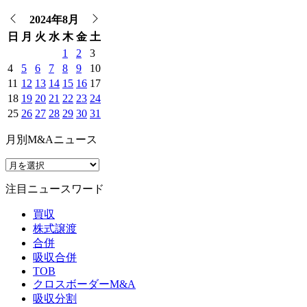
2024年8月
日
月
火
水
木
金
土
1
2
3
4
5
6
7
8
9
10
11
12
13
14
15
16
17
18
19
20
21
22
23
24
25
26
27
28
29
30
31
月別M&Aニュース
注目ニュースワード
買収
株式譲渡
合併
吸収合併
TOB
クロスボーダーM&A
吸収分割