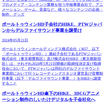
プのメディア・コンテンツ業務を担う中核事業会社で、アニ
メーション、ゲーム、音楽など、様々なコンテンツの企画・
制作、グッズ
ポールトゥウィンHD子会社のHIKE、PTWジャパ
ンからデルファイサウンド事業を譲受け
2024年05月21日
ポールトゥウィンホールディングス株式会社（3657、以下
「ポールトゥウィンHD」）連結子会社であるPTWジャパン
株式会社（東京都豊島区）及び株式会社HIKE（東京都新宿
区）は、それぞれ2024年5月21日開催の取締役決定及び取締
役会において、PTWジャパンは同社のデルファイサウンド
事業部において行うレコーディングスタジオ運営及び音響制
作事業（以下「デルファイサウンド事業」）をHIKEへ譲渡
すること
ポールトゥウィンHD傘下のHIKE、3DCGアニメ
ーション制作のしいたけデジタルを子会社化へ