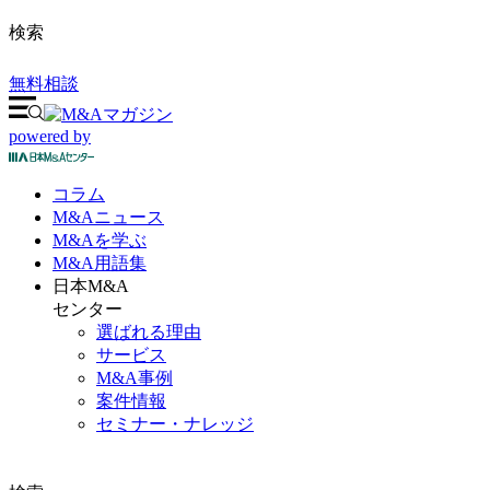
検索
無料相談
powered by
コラム
M&A
ニュース
M&Aを
学ぶ
M&A
用語集
日本M&A
センター
選ばれる理由
サービス
M&A事例
案件情報
セミナー・ナレッジ