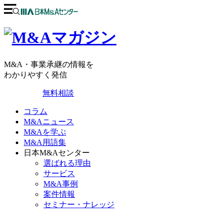
M&A・事業承継の情報を
わかりやすく発信
無料相談
コラム
M&Aニュース
M&Aを学ぶ
M&A用語集
日本M&Aセンター
選ばれる理由
サービス
M&A事例
案件情報
セミナー・ナレッジ