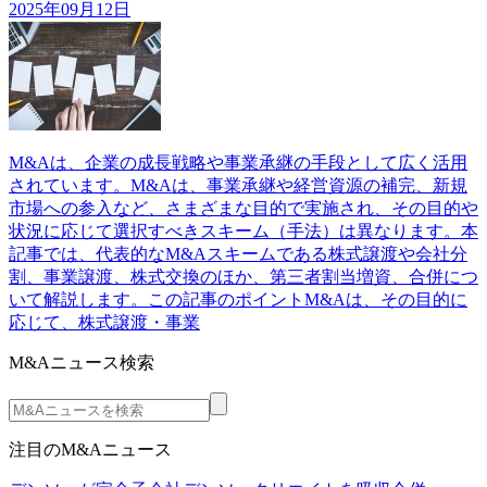
2025年09月12日
M&Aは、企業の成長戦略や事業承継の手段として広く活用
されています。M&Aは、事業承継や経営資源の補完、新規
市場への参入など、さまざまな目的で実施され、その目的や
状況に応じて選択すべきスキーム（手法）は異なります。本
記事では、代表的なM&Aスキームである株式譲渡や会社分
割、事業譲渡、株式交換のほか、第三者割当増資、合併につ
いて解説します。この記事のポイントM&Aは、その目的に
応じて、株式譲渡・事業
M&Aニュース検索
注目のM&Aニュース