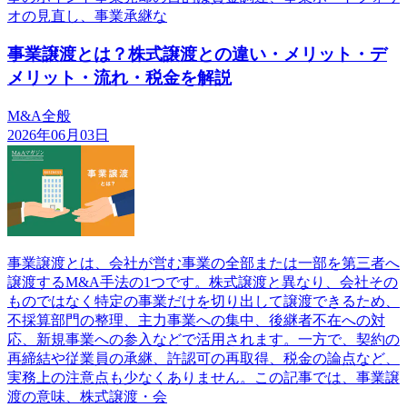
オの見直し、事業承継な
事業譲渡とは？株式譲渡との違い・メリット・デ
メリット・流れ・税金を解説
M&A全般
2026年06月03日
事業譲渡とは、会社が営む事業の全部または一部を第三者へ
譲渡するM&A手法の1つです。株式譲渡と異なり、会社その
ものではなく特定の事業だけを切り出して譲渡できるため、
不採算部門の整理、主力事業への集中、後継者不在への対
応、新規事業への参入などで活用されます。一方で、契約の
再締結や従業員の承継、許認可の再取得、税金の論点など、
実務上の注意点も少なくありません。この記事では、事業譲
渡の意味、株式譲渡・会