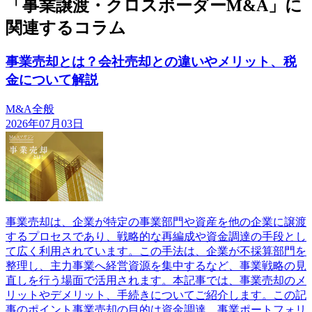
「事業譲渡・クロスボーダーM&A」に
関連するコラム
事業売却とは？会社売却との違いやメリット、税
金について解説
M&A全般
2026年07月03日
事業売却は、企業が特定の事業部門や資産を他の企業に譲渡
するプロセスであり、戦略的な再編成や資金調達の手段とし
て広く利用されています。この手法は、企業が不採算部門を
整理し、主力事業へ経営資源を集中するなど、事業戦略の見
直しを行う場面で活用されます。本記事では、事業売却のメ
リットやデメリット、手続きについてご紹介します。この記
事のポイント事業売却の目的は資金調達、事業ポートフォリ