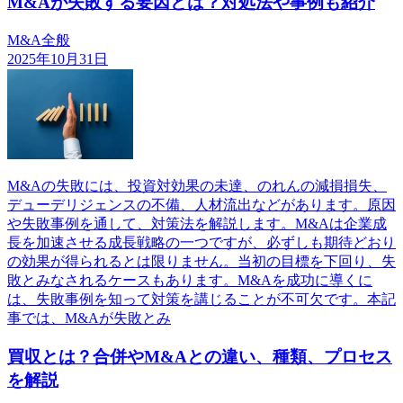
M&Aが失敗する要因とは？対処法や事例も紹介
M&A全般
2025年10月31日
M&Aの失敗には、投資対効果の未達、のれんの減損損失、
デューデリジェンスの不備、人材流出などがあります。原因
や失敗事例を通して、対策法を解説します。M&Aは企業成
長を加速させる成長戦略の一つですが、必ずしも期待どおり
の効果が得られるとは限りません。当初の目標を下回り、失
敗とみなされるケースもあります。M&Aを成功に導くに
は、失敗事例を知って対策を講じることが不可欠です。本記
事では、M&Aが失敗とみ
買収とは？合併やM&Aとの違い、種類、プロセス
を解説