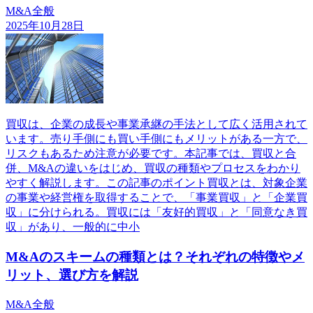
M&A全般
2025年10月28日
買収は、企業の成長や事業承継の手法として広く活用されて
います。売り手側にも買い手側にもメリットがある一方で、
リスクもあるため注意が必要です。本記事では、買収と合
併、M&Aの違いをはじめ、買収の種類やプロセスをわかり
やすく解説します。この記事のポイント買収とは、対象企業
の事業や経営権を取得することで、「事業買収」と「企業買
収」に分けられる。買収には「友好的買収」と「同意なき買
収」があり、一般的に中小
M&Aのスキームの種類とは？それぞれの特徴やメ
リット、選び方を解説
M&A全般