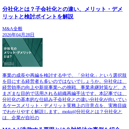
分社化とは？子会社化との違い、メリット・デメ
リットと検討ポイントを解説
M&A全般
2026年04月28日
事業の成長や再編を検討する中で、「分社化」という選択肢
を目にする経営者も多いのではないでしょうか。分社化は、
経営効率の向上や新規事業への挑戦、事業承継対策など、さ
まざまな目的で活用される組織再編手法です。本記事では、
分社化の基本的な仕組み子会社化との違い分社化が向いてい
るケースメリット・デメリット実務上の注意点を、実務目線
でわかりやすく解説します。mokuji]分社化とは？分社化と
は、企業が自社の