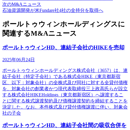
次のM&Aニュース
石油資源開発が米Fundare社4社の全持分を取得へ
ポールトゥウィンホールディングスに
関連するM&Aニュース
ポールトゥウィンHD、連結子会社のHIKEを売却
2025年06月24日
ポールトゥウィンホールディングス株式会社（3657）は、連
結子会社（特定子会社）である株式会HIKE（東京都新宿
区、以下：対象会社）の全株式及び同社に対する全貸付債権
を、対象会社の創業者かつ現代表取締役三上政高氏らが設立
する株式会社HIKEHoldings（東京都新宿区）へ譲渡するこ
とに関する株式譲渡契約及び債権譲渡契約を締結することを
決定した。なお、本件株式及び貸付債権譲渡に伴い、対象会
社の子会
ポールトゥウィンHD、連結子会社間の吸収合併を