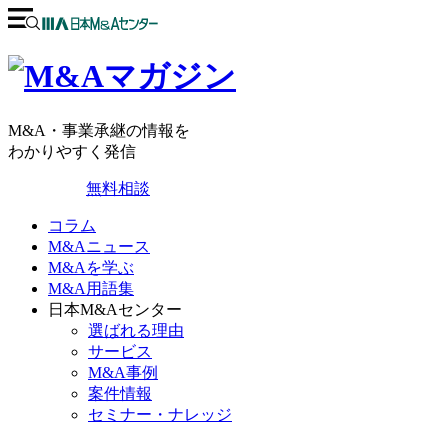
M&A・事業承継の情報を
わかりやすく発信
無料相談
コラム
M&Aニュース
M&Aを学ぶ
M&A用語集
日本M&Aセンター
選ばれる理由
サービス
M&A事例
案件情報
セミナー・ナレッジ