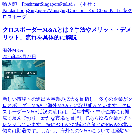
輸入卸「FreshmartSingaporePteLtd」（本社：
PandanLoop,Singapore/ManagingDirector：KohChoonKiat）をク
ロスボーダ
クロスボーダーM&Aとは？手法やメリット・デメ
リット、流れを具体的に解説
海外M&A
2025年08月27日
新しい市場への進出や事業の拡大を目指し、多くの企業がク
ロスボーダーM&A（海外M&A）に取り組んでいます。クロ
スボーダーM&A活況の流れは、近年中堅・中小企業にも幅
広く及んでおり、新たな市場を目指してあらゆる企業がチャ
レンジしています。特にASEAN地域の企業とのM&Aの増加
傾向は顕著です。しかし、海外とのM&Aについては経験や