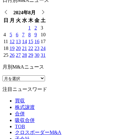
日付別M&Aニュース
2024年8月
日
月
火
水
木
金
土
1
2
3
4
5
6
7
8
9
10
11
12
13
14
15
16
17
18
19
20
21
22
23
24
25
26
27
28
29
30
31
月別M&Aニュース
注目ニュースワード
買収
株式譲渡
合併
吸収合併
TOB
クロスボーダーM&A
子会社