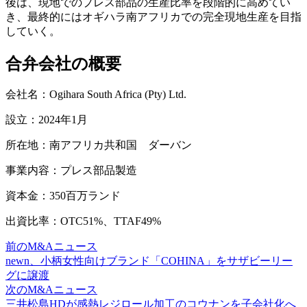
後は、現地でのプレス部品の生産比率を段階的に高めてい
き、最終的にはオギハラ南アフリカでの完全現地生産を目指
していく。
合弁会社の概要
会社名：Ogihara South Africa (Pty) Ltd.
設立：2024年1月
所在地：南アフリカ共和国 ダーバン
事業内容：プレス部品製造
資本金：350百万ランド
出資比率：OTC51%、TTAF49%
前のM&Aニュース
newn、小柄女性向けブランド「COHINA」をサザビーリー
グに譲渡
次のM&Aニュース
三井松島HDが感熱レジロール加工のコウナンを子会社化へ