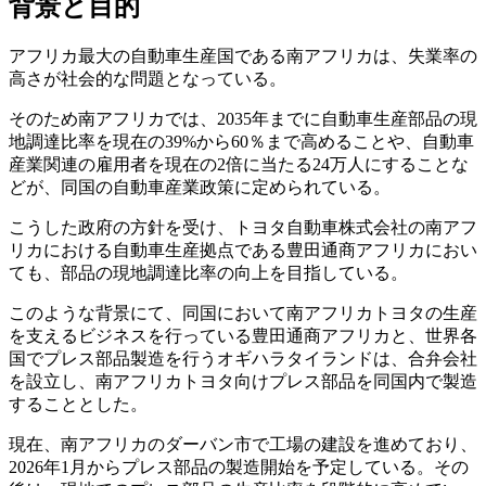
背景と目的
アフリカ最大の自動車生産国である南アフリカは、失業率の
高さが社会的な問題となっている。
そのため南アフリカでは、2035年までに自動車生産部品の現
地調達比率を現在の39%から60％まで高めることや、自動車
産業関連の雇用者を現在の2倍に当たる24万人にすることな
どが、同国の自動車産業政策に定められている。
こうした政府の方針を受け、トヨタ自動車株式会社の南アフ
リカにおける自動車生産拠点である豊田通商アフリカにおい
ても、部品の現地調達比率の向上を目指している。
このような背景にて、同国において南アフリカトヨタの生産
を支えるビジネスを行っている豊田通商アフリカと、世界各
国でプレス部品製造を行うオギハラタイランドは、合弁会社
を設立し、南アフリカトヨタ向けプレス部品を同国内で製造
することとした。
現在、南アフリカのダーバン市で工場の建設を進めており、
2026年1月からプレス部品の製造開始を予定している。その