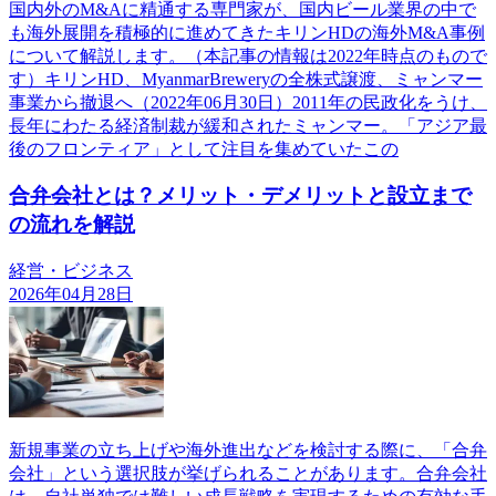
国内外のM&Aに精通する専門家が、国内ビール業界の中で
も海外展開を積極的に進めてきたキリンHDの海外M&A事例
について解説します。（本記事の情報は2022年時点のもので
す）キリンHD、MyanmarBreweryの全株式譲渡、ミャンマー
事業から撤退へ（2022年06月30日）2011年の民政化をうけ、
長年にわたる経済制裁が緩和されたミャンマー。「アジア最
後のフロンティア」として注目を集めていたこの
合弁会社とは？メリット・デメリットと設立まで
の流れを解説
経営・ビジネス
2026年04月28日
新規事業の立ち上げや海外進出などを検討する際に、「合弁
会社」という選択肢が挙げられることがあります。合弁会社