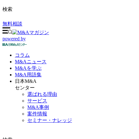
検索
無料相談
powered by
コラム
M&A
ニュース
M&Aを
学ぶ
M&A
用語集
日本M&A
センター
選ばれる理由
サービス
M&A事例
案件情報
セミナー・ナレッジ