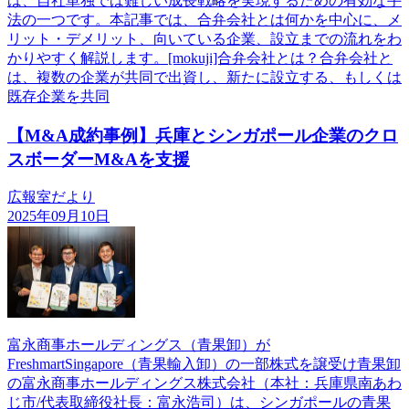
は、自社単独では難しい成長戦略を実現するための有効な手
法の一つです。本記事では、合弁会社とは何かを中心に、メ
リット・デメリット、向いている企業、設立までの流れをわ
かりやすく解説します。[mokuji]合弁会社とは？合弁会社と
は、複数の企業が共同で出資し、新たに設立する、もしくは
既存企業を共同
【M&A成約事例】兵庫とシンガポール企業のクロ
スボーダーM&Aを支援
広報室だより
2025年09月10日
富永商事ホールディングス（青果卸）が
FreshmartSingapore（青果輸入卸）の一部株式を譲受け青果卸
の富永商事ホールディングス株式会社（本社：兵庫県南あわ
じ市/代表取締役社長：富永浩司）は、シンガポールの青果