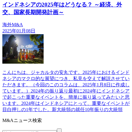
インドネシアの2025年はどうなる？ ～経済、外
交、国家長期開発計画～
海外M&A
2025年01月08日
こんにちは、ジャカルタの安丸です。2025年におけるインド
ネシアのマクロ的な展望につき、私見を交えて解説させてい
ただきます。（今回のこのコラムは、2025年1月8日に作成し
ています。）2024年の振り返り最初に2024年にインドネシア
で起こった重要なイベントを、簡単に振り返ってみたいと思
います。2024年はインドネシアにとって、重要なイベントが
目白押しの1年でした。新大統領の就任10年振りの大統領
M&Aニュース検索