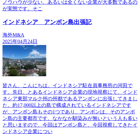
ノウハウが少ない、あるいは全くない企業が大多数であるの
が実態です。そこ
インドネシア アンボン島出張記
海外M&A
2025年04月24日
皆さん、こんにちは。インドネシア駐在員事務所の河田で
す。先日、とあるインドネシア企業の現地視察にて、インド
ネシア東部マルク州の州都であるアンボンに出張してきまし
た。約17,000以上の島で構成されているインドネシアです
が、アンボン島もその1つであり、アンボンは、そのアンボ
ン島の主要都市です。なかなか馴染みが無いという人も多い
と思いますので、今回はアンボン島と、今回視察してきたイ
ンドネシア企業につい