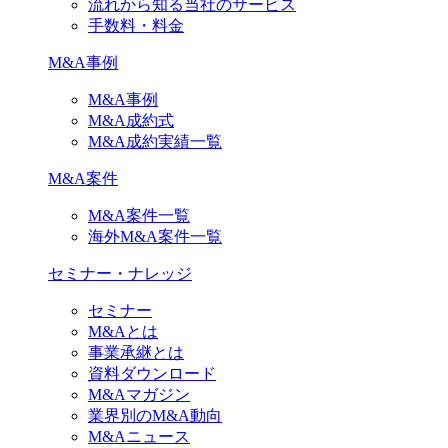
流れから知る当社のサービス
手数料・料金
M&A事例
M&A事例
M&A成約式
M&A成約実績一覧
M&A案件
M&A案件一覧
海外M&A案件一覧
セミナー・ナレッジ
セミナー
M&Aとは
事業承継とは
資料ダウンロード
M&Aマガジン
業界別のM&A動向
M&Aニュース