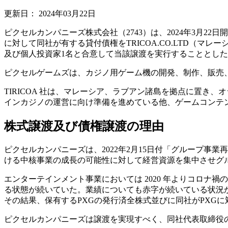
更新日：
2024年03月22日
ピクセルカンパニーズ株式会社（2743）は、2024年3月
に対して同社が有する貸付債権をTRICOA.CO.LTD（マレ
及び個人投資家1名と合意して当該譲渡を実行することとし
ピクセルゲームズは、カジノ用ゲーム機の開発、制作、販売
TIRICOA 社は、マレーシア、ラブアン諸島を拠点に置
インカジノの運営に向け準備を進めている他、ゲームコンテ
株式譲渡及び債権譲渡の理由
ピクセルカンパニーズは、2022年2月15日付「グループ
ける中核事業の成長の可能性に対して経営資源を集中させグ
エンターテインメント事業においては 2020 年よりコロ
る状態が続いていた。業績についても赤字が続いている状況
その結果、保有するPXGの発行済全株式並びに同社がPXG
ピクセルカンパニーズは譲渡を実現すべく、同社代表取締役の