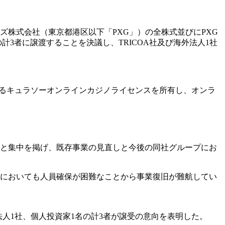
ムズ株式会社（東京都港区以下「PXG」）の全株式並びにPXG
名の計3者に譲渡することを決議し、TRICOA社及び海外法人1社
行するキュラソーオンラインカジノライセンスを所有し、オンラ
選択と集中を掲げ、既存事業の見直しと今後の同社グループにお
時点においても人員確保が困難なことから事業復旧が難航してい
人1社、個人投資家1名の計3者が譲受の意向を表明した。