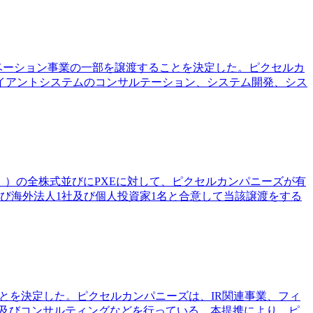
ベーション事業の一部を譲渡することを決定した。ピクセルカ
イアントシステムのコンサルテーション、システム開発、シス
」）の全株式並びにPXEに対して、ピクセルカンパニーズが有
び海外法人1社及び個人投資家1名と合意して当該譲渡をする
ることを決定した。ピクセルカンパニーズは、IR関連事業、フィ
計及びコンサルティングなどを行っている。本提携により、ピ