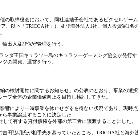
22日開催の取締役会において、同社連結子会社であるピクセルゲー
ーシア、以下「TRICOA社」） 及び海外法人1社、個人投資家1
た。
、輸出入及び保守管理を行う。
き、オランダ王国キュラソー島のキュラソーゲーミング協会が発
ンツの開発、運営を行う。
事業再編の検討開始に関するお知らせ」の公表のとおり、事業の
ループ全体の企業価値向上を目指し検討してきた。
ナ禍の影響により一時事業を休止せざるを得ない状況であり、現
から事業譲渡することに決定した。
に対して有する貸付債権を外部の第三者に譲渡することにした。
吉田弘明氏が相手先を募っていたところ、TRICOA社と海外法