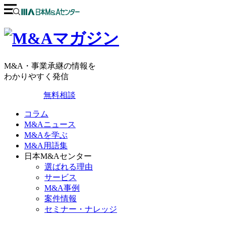
M&A・事業承継の情報を
わかりやすく発信
無料相談
コラム
M&Aニュース
M&Aを学ぶ
M&A用語集
日本M&Aセンター
選ばれる理由
サービス
M&A事例
案件情報
セミナー・ナレッジ