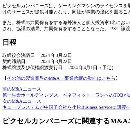
ピクセルカンパニーズは、ゲーミングマシンのライセンスを
けのサービスが提供可能となり、同社が事業の強化を図るこ
また、株式の共同保有をする海外法人と個人投資家1名において
され、協議の結果、共同保有をすることとなった。 PXG 
日程
取締役会決議日 2024 年3月22日
契約締結日 2024 年3月22日
株式譲渡及び債権譲渡実行日 2024 年4月1日（予定）
【
その他の製造業界のM&A・事業承継の動向はこちら
】
前のM&Aニュース
第一生命ホールディングス、ベネフィット・ワンへのTOBが
次のM&Aニュース
キューブシステムが中国子会社を小松Business Serviceに譲渡
ピクセルカンパニーズに関連するM&A