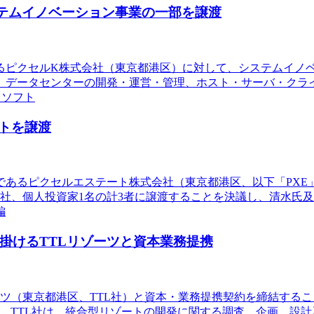
テムイノベーション事業の一部を譲渡
あるピクセルK株式会社（東京都港区）に対して、システムイノ
、データセンターの開発・運営・管理、ホスト・サーバ・クラ
、ソフト
トを譲渡
社であるピクセルエステート株式会社（東京都港区、以下「PXE
社、個人投資家1名の計3者に譲渡することを決議し、清水氏及
編
掛けるTTLリゾーツと資本業務提携
リゾーツ（東京都港区、TTL社）と資本・業務提携契約を締結す
る。TTL社は、統合型リゾートの開発に関する調査、企画、設