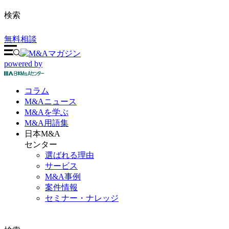
検索
無料相談
powered by
コラム
M&A
ニュース
M&Aを
学ぶ
M&A
用語集
日本M&A
センター
選ばれる理由
サービス
M&A事例
案件情報
セミナー・ナレッジ