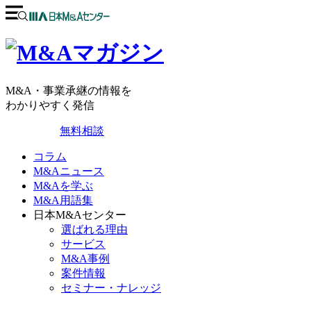
M&A・事業承継の情報を
わかりやすく発信
無料相談
コラム
M&Aニュース
M&Aを学ぶ
M&A用語集
日本M&Aセンター
選ばれる理由
サービス
M&A事例
案件情報
セミナー・ナレッジ