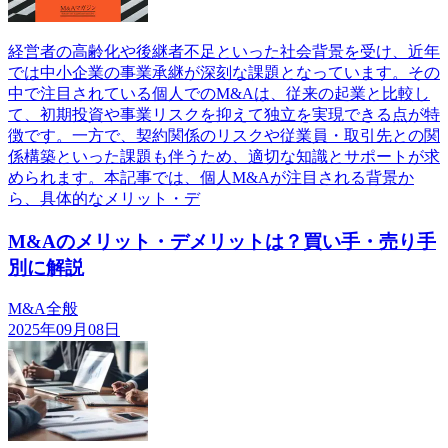
経営者の高齢化や後継者不足といった社会背景を受け、近年
では中小企業の事業承継が深刻な課題となっています。その
中で注目されている個人でのM&Aは、従来の起業と比較し
て、初期投資や事業リスクを抑えて独立を実現できる点が特
徴です。一方で、契約関係のリスクや従業員・取引先との関
係構築といった課題も伴うため、適切な知識とサポートが求
められます。本記事では、個人M&Aが注目される背景か
ら、具体的なメリット・デ
M&Aのメリット・デメリットは？買い手・売り手
別に解説
M&A全般
2025年09月08日