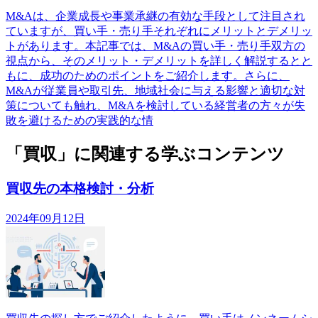
M&Aは、企業成長や事業承継の有効な手段として注目され
ていますが、買い手・売り手それぞれにメリットとデメリッ
トがあります。本記事では、M&Aの買い手・売り手双方の
視点から、そのメリット・デメリットを詳しく解説するとと
もに、成功のためのポイントをご紹介します。さらに、
M&Aが従業員や取引先、地域社会に与える影響と適切な対
策についても触れ、M&Aを検討している経営者の方々が失
敗を避けるための実践的な情
「買収」に関連する学ぶコンテンツ
買収先の本格検討・分析
2024年09月12日