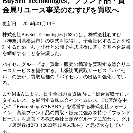
BuySell Technologies、ブランド品・貴
金属リユース事業のむすびを買収へ
更新日：
2024年01月19日
株式会社BuySell Technologies (7685 ) は、株式会社むすび
（神奈川県横浜市）の株式を取得し、子会社化することを検
討するため、むすび社との間で株式取得に関する基本合意書
を締結することを決議した。
バイセルグループは、買取・販売の循環を実現する総合リユ
ースサービスを提供する。出張訪問買取サービス「バイセ
ル」のほか、買取店舗の「バイセル」の出店を強化してい
る。
またM＆Aにより、日本全国の百貨店内に「総合買取サロン
タイムレス」を展開する株式会社タイムレス、FC店舗を中
心に「Reuse Shop WAKABA」を運営する株式会社フォーナ
イン、高級ブランド品の買取・販売に強みを持つ「ブランド
ピース」を運営する株式会社日創がグループに加わり、グル
ープ店舗数は273（2023年12月末現在）と急拡大をしてい
る。