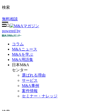
検索
無料相談
powered by
コラム
M&A
ニュース
M&Aを
学ぶ
M&A
用語集
日本M&A
センター
選ばれる理由
サービス
M&A事例
案件情報
セミナー・ナレッジ