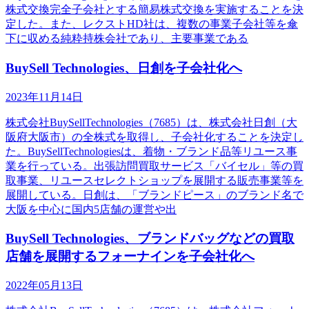
株式交換完全子会社とする簡易株式交換を実施することを決
定した。また、レクストHD社は、複数の事業子会社等を傘
下に収める純粋持株会社であり、主要事業である
BuySell Technologies、日創を子会社化へ
2023年11月14日
株式会社BuySellTechnologies（7685）は、株式会社日創（大
阪府大阪市）の全株式を取得し、子会社化することを決定し
た。BuySellTechnologiesは、着物・ブランド品等リユース事
業を行っている。出張訪問買取サービス「バイセル」等の買
取事業、リユースセレクトショップを展開する販売事業等を
展開している。日創は、「ブランドピース」のブランド名で
大阪を中心に国内5店舗の運営や出
BuySell Technologies、ブランドバッグなどの買取
店舗を展開するフォーナインを子会社化へ
2022年05月13日