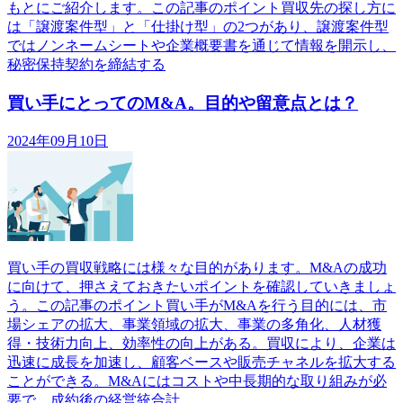
もとにご紹介します。この記事のポイント買収先の探し方に
は「譲渡案件型」と「仕掛け型」の2つがあり、譲渡案件型
ではノンネームシートや企業概要書を通じて情報を開示し、
秘密保持契約を締結する
買い手にとってのM&A。目的や留意点とは？
2024年09月10日
買い手の買収戦略には様々な目的があります。M&Aの成功
に向けて、押さえておきたいポイントを確認していきましょ
う。この記事のポイント買い手がM&Aを行う目的には、市
場シェアの拡大、事業領域の拡大、事業の多角化、人材獲
得・技術力向上、効率性の向上がある。買収により、企業は
迅速に成長を加速し、顧客ベースや販売チャネルを拡大する
ことができる。M&Aにはコストや中長期的な取り組みが必
要で、成約後の経営統合計