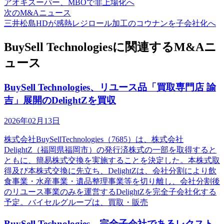
アオキスーパー、MBOで非上場化へ
次のM&Aニュース
三井松島HDが感熱レジロール加工のコウナンを子会社化へ
BuySell Technologiesに関連するM&Aニ
ュース
BuySell Technologies、リユース品「買取専門店 諭
吉」展開のDelightZを買収
2026年02月13日
株式会社BuySellTechnologies（7685）は、株式会社
DelightZ（福岡県福岡市）の発行済株式の一部を取得すると
ともに、簡易株式交換を実施することを決定した。本株式取
得及び本株式交換に先立ち、DelightZは、会社分割により飲
食事業・水産事業・遺品整理事業等を切り離し、会社分割後
のリユース事業のみを運営するDelightZを完全子会社化する
予定。バイセルグループは、買取・販売
BuySell Technologies、完全子会社であるレクスト