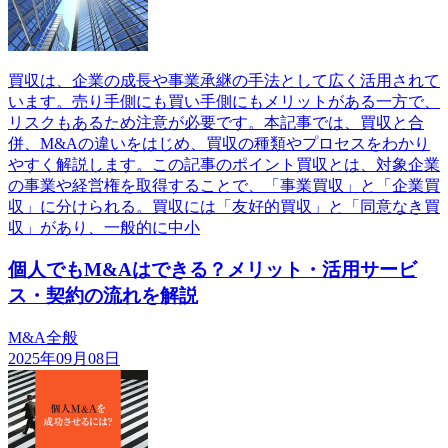
買収は、企業の成長や事業承継の手法として広く活用されて
います。売り手側にも買い手側にもメリットがある一方で、
リスクもあるため注意が必要です。本記事では、買収と合
併、M&Aの違いをはじめ、買収の種類やプロセスをわかり
やすく解説します。この記事のポイント買収とは、対象企業
の事業や経営権を取得することで、「事業買収」と「企業買
収」に分けられる。買収には「友好的買収」と「同意なき買
収」があり、一般的に中小
個人でもM&Aはできる？メリット・活用サービ
ス・契約の流れを解説
M&A全般
2025年09月08日