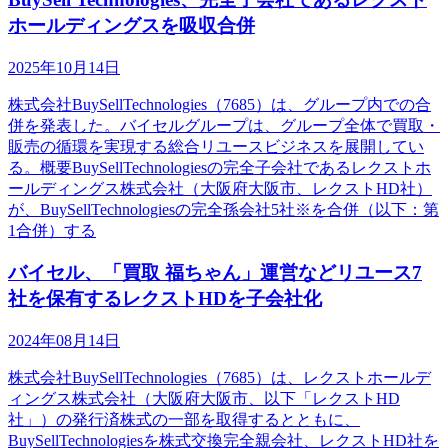
ホールディングスを吸収合併
2025年10月14日
株式会社BuySellTechnologies（7685）は、グループ内での合
併を発表した。バイセルグループは、グループ全体で買取・
販売の循環を実現する総合リユースビジネスを展開してい
る。概要BuySellTechnologiesの完全子会社であるレクストホ
ールディングス株式会社（大阪府大阪市、レクストHD社）
が、BuySellTechnologiesの完全孫会社5社※を合併（以下：第
1合併）する
バイセル、「買取 福ちゃん」運営などリユース7
社を保有するレクストHDを子会社化
2024年08月14日
株式会社BuySellTechnologies（7685）は、レクストホールデ
ィングス株式会社（大阪府大阪市、以下「レクストHD
社」）の発行済株式の一部を取得するとともに、
BuySellTechnologiesを株式交換完全親会社、レクストHD社を