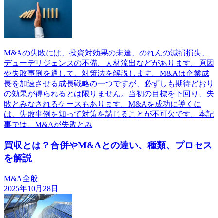
M&Aの失敗には、投資対効果の未達、のれんの減損損失、
デューデリジェンスの不備、人材流出などがあります。原因
や失敗事例を通して、対策法を解説します。M&Aは企業成
長を加速させる成長戦略の一つですが、必ずしも期待どおり
の効果が得られるとは限りません。当初の目標を下回り、失
敗とみなされるケースもあります。M&Aを成功に導くに
は、失敗事例を知って対策を講じることが不可欠です。本記
事では、M&Aが失敗とみ
買収とは？合併やM&Aとの違い、種類、プロセス
を解説
M&A全般
2025年10月28日