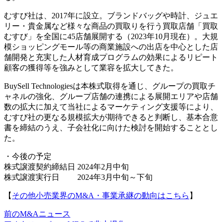
むすび社は、2017年に設立。ブランドバッグや時計、ジュエ
リー・貴金属など様々な商品の買取りを行う買取店舗「買取
むすび」を全国に45店舗展開する（2023年10月現在）。大規
模ショッピングモール等の商業施設への出店を中心とした店
舗開発と充実した人材育成プログラムの効果によるリピート
顧客の獲得等を強みとして業容を拡大してきた。
BuySell Technologiesは本株式取得を通じ、グループの買取チ
ャネルの強化、グループ店舗の連携による展開エリアや店舗
数の拡大に加えて当社によるマーケティング支援等により、
むすび社の更なる規模拡大が期待できると判断し、基本合意
書を締結のうえ、子会社化に向けた検討を開始することとし
た。
・今後の予定
株式譲渡契約締結日 2024年2月中旬
株式譲渡実行日 2024年3月中旬～下旬
【
その他小売業界のM&A・事業承継の動向はこちら
】
前のM&Aニュース