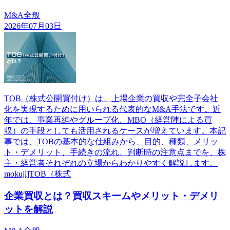
M&A全般
2026年07月03日
TOB（株式公開買付け）は、上場企業の買収や完全子会社
化を実現するために用いられる代表的なM&A手法です。近
年では、事業再編やグループ化、MBO（経営陣による買
収）の手段としても活用されるケースが増えています。本記
事では、TOBの基本的な仕組みから、目的、種類、メリッ
ト・デメリット、手続きの流れ、判断時の注意点までを、株
主・経営者それぞれの立場からわかりやすく解説します。
mokuji]TOB（株式
企業買収とは？買収スキームやメリット・デメリ
ットを解説