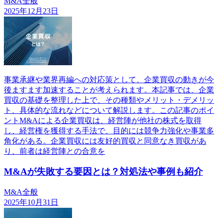
M&A全般
2025年12月23日
事業承継や業界再編への対応策として、企業買収の動きが今
後ますます加速することが考えられます。本記事では、企業
買収の基礎を整理した上で、その種類やメリット・デメリッ
ト、具体的な流れなどについて解説します。この記事のポイ
ントM&Aによる企業買収は、経営陣が他社の株式を取得
し、経営権を獲得する手法で、目的には競争力強化や事業多
角化がある。企業買収には友好的買収と同意なき買収があ
り、前者は経営陣との合意を
M&Aが失敗する要因とは？対処法や事例も紹介
M&A全般
2025年10月31日