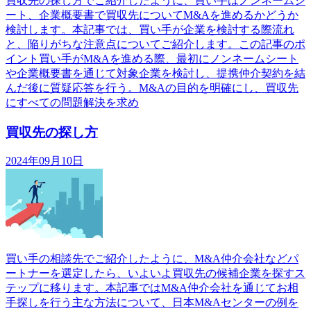
買収先の探し方でご紹介したように、買い手はノンネームシ
ート、企業概要書で買収先についてM&Aを進めるかどうか
検討します。本記事では、買い手が企業を検討する際流れ
と、陥りがちな注意点についてご紹介します。この記事のポ
イント買い手がM&Aを進める際、最初にノンネームシート
や企業概要書を通じて対象企業を検討し、提携仲介契約を結
んだ後に質疑応答を行う。M&Aの目的を明確にし、買収先
にすべての問題解決を求め
買収先の探し方
2024年09月10日
買い手の相談先でご紹介したように、M&A仲介会社などパ
ートナーを選定したら、いよいよ買収先の候補企業を探すス
テップに移ります。本記事ではM&A仲介会社を通じてお相
手探しを行う主な方法について、日本M&Aセンターの例を