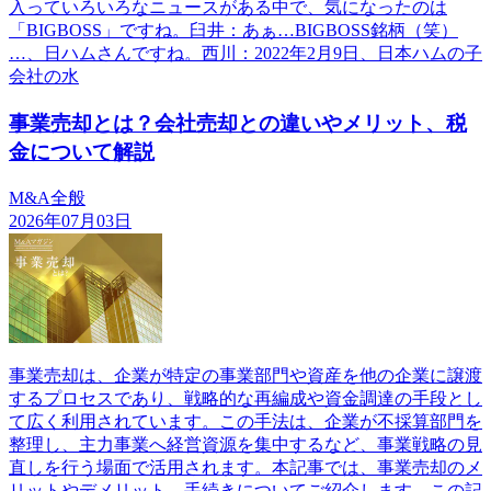
入っていろいろなニュースがある中で、気になったのは
「BIGBOSS」ですね。臼井：あぁ…BIGBOSS銘柄（笑）
…、日ハムさんですね。西川：2022年2月9日、日本ハムの子
会社の水
事業売却とは？会社売却との違いやメリット、税
金について解説
M&A全般
2026年07月03日
事業売却は、企業が特定の事業部門や資産を他の企業に譲渡
するプロセスであり、戦略的な再編成や資金調達の手段とし
て広く利用されています。この手法は、企業が不採算部門を
整理し、主力事業へ経営資源を集中するなど、事業戦略の見
直しを行う場面で活用されます。本記事では、事業売却のメ
リットやデメリット、手続きについてご紹介します。この記