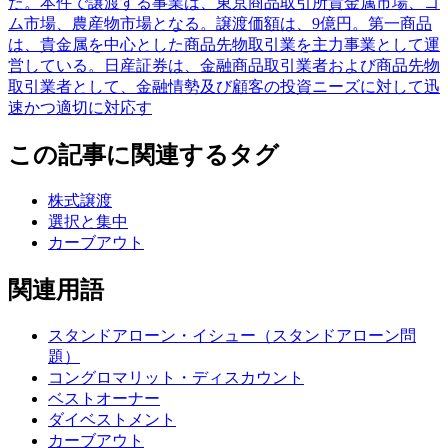
た。本件で譲渡する事業は、東京商品取引所貴金属市場、ゴ
ム市場、農産物市場となる。譲渡価額は、9億円。第一商品
は、貴金属を中心とした商品先物取引業を主力事業として運
営している。日産証券は、金融商品取引業者および商品先物
取引業者として、金融情勢及び顧客の投資ニーズに対して迅
速かつ適切に対応す
この記事に関連するタグ
株式譲渡
選択と集中
カーブアウト
関連用語
スタンドアローン・イシュー（スタンドアローン問
題）
コングロマリット・ディスカウント
ベストオーナー
ダイベストメント
カーブアウト