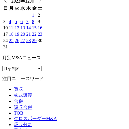
2023年12月
日
月
火
水
木
金
土
1
2
3
4
5
6
7
8
9
10
11
12
13
14
15
16
17
18
19
20
21
22
23
24
25
26
27
28
29
30
31
月別M&Aニュース
注目ニュースワード
買収
株式譲渡
合併
吸収合併
TOB
クロスボーダーM&A
吸収分割