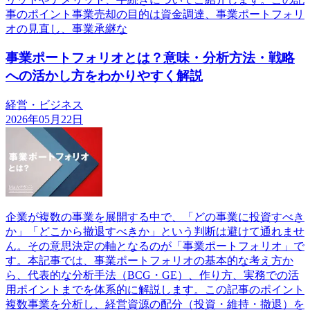
事のポイント事業売却の目的は資金調達、事業ポートフォリ
オの見直し、事業承継な
事業ポートフォリオとは？意味・分析方法・戦略
への活かし方をわかりやすく解説
経営・ビジネス
2026年05月22日
企業が複数の事業を展開する中で、「どの事業に投資すべき
か」「どこから撤退すべきか」という判断は避けて通れませ
ん。その意思決定の軸となるのが「事業ポートフォリオ」で
す。本記事では、事業ポートフォリオの基本的な考え方か
ら、代表的な分析手法（BCG・GE）、作り方、実務での活
用ポイントまでを体系的に解説します。この記事のポイント
複数事業を分析し、経営資源の配分（投資・維持・撤退）を