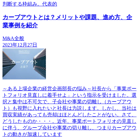
判断する枠組み。代表的
カーブアウトとは？メリットや課題、進め方、企
業事例を紹介
M&A全般
2023年12月27日
～ある上場企業の経営企画部長の悩み～社長から「事業ポー
トフォリオ見直しに着手せよ」という指示を受けました。選
択と集中は不可欠で、子会社や事業の切離し（カーブアウ
ト）も視野に入れたいと社長は力説します。しかし、当社は
買収実績があっても売却はほとんどしたことがない。さて、
どうしたものか・・・。近年、事業ポートフォリオの見直し
に伴う、グループ会社や事業の切り離し、つまりカーブアウ
トの動きが加速しています