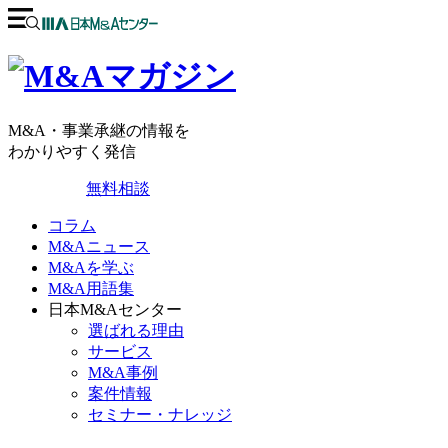
M&A・事業承継の情報を
わかりやすく発信
無料相談
コラム
M&Aニュース
M&Aを学ぶ
M&A用語集
日本M&Aセンター
選ばれる理由
サービス
M&A事例
案件情報
セミナー・ナレッジ