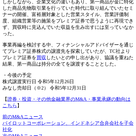
しかしながら、企業文化の違いもあり、第一商品が金に特化
した商品先物取引業を行っていた時代に取り組んでいたセミ
ナーの開催、富裕層対象とした営業スタイル、営業評価制
度、組織営業等の施策をプレミア証券で思うように再現でき
ず、買収時に見込んでいた収益を生み出すには至っていなか
った。
事業再編を検討する中、フィナンシャルアドバイザーを通じ
てプレミア証券株式の譲渡先を探索していたが、TC社より
プレミア証券を
買収
したいとの申し出があり、協議を重ねた
結果、第一商品は持分の全てを譲渡することとした。
・今後の予定
株式譲渡実行日 令和5年12月26日
みなし売却日（※2） 令和5年12月31日
【
證券・投資・その他金融業界のM&A・事業承継の動向は
こちら
】
前のM&Aニュース
パイロットコーポレーション、インドネシア合弁会社を子会
社化
次のM&Aニュース