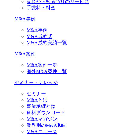
流れから知る当社のサービス
手数料・料金
M&A事例
M&A事例
M&A成約式
M&A成約実績一覧
M&A案件
M&A案件一覧
海外M&A案件一覧
セミナー・ナレッジ
セミナー
M&Aとは
事業承継とは
資料ダウンロード
M&Aマガジン
業界別のM&A動向
M&Aニュース