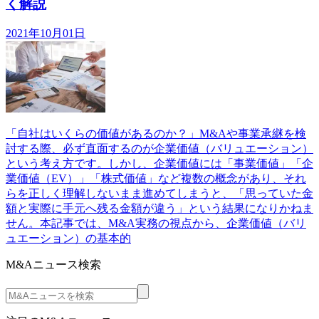
く解説
2021年10月01日
「自社はいくらの価値があるのか？」M&Aや事業承継を検
討する際、必ず直面するのが企業価値（バリュエーション）
という考え方です。しかし、企業価値には「事業価値」「企
業価値（EV）」「株式価値」など複数の概念があり、それ
らを正しく理解しないまま進めてしまうと、「思っていた金
額と実際に手元へ残る金額が違う」という結果になりかねま
せん。本記事では、M&A実務の視点から、企業価値（バリ
ュエーション）の基本的
M&Aニュース検索