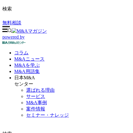
検索
無料相談
powered by
コラム
M&A
ニュース
M&Aを
学ぶ
M&A
用語集
日本M&A
センター
選ばれる理由
サービス
M&A事例
案件情報
セミナー・ナレッジ