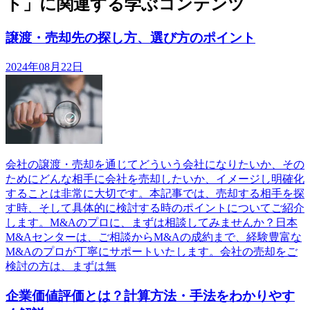
ト」に関連する学ぶコンテンツ
譲渡・売却先の探し方、選び方のポイント
2024年08月22日
会社の譲渡・売却を通じてどういう会社になりたいか、その
ためにどんな相手に会社を売却したいか、イメージし明確化
することは非常に大切です。本記事では、売却する相手を探
す時、そして具体的に検討する時のポイントについてご紹介
します。M&Aのプロに、まずは相談してみませんか？日本
M&Aセンターは、ご相談からM&Aの成約まで、経験豊富な
M&Aのプロが丁寧にサポートいたします。会社の売却をご
検討の方は、まずは無
企業価値評価とは？計算方法・手法をわかりやす