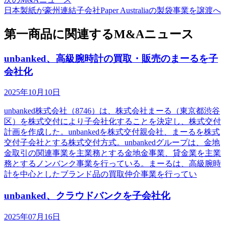
日本製紙が豪州連結子会社Paper Australiaの製袋事業を譲渡へ
第一商品に関連するM&Aニュース
unbanked、高級腕時計の買取・販売のまーるを子
会社化
2025年10月10日
unbanked株式会社（8746）は、株式会社まーる（東京都渋谷
区）を株式交付により子会社化することを決定し、株式交付
計画を作成した。unbankedを株式交付親会社、まーるを株式
交付子会社とする株式交付方式。unbankedグループは、金地
金取引の関連事業を主業務とする金地金事業、貸金業を主業
務とするノンバンク事業を行っている。まーるは、高級腕時
計を中心としたブランド品の買取仲介事業を行ってい
unbanked、クラウドバンクを子会社化
2025年07月16日