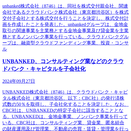
unbanked株式会社（8746）は、同社を株式交付親会社、関連
会社であるクラウドバンク株式会社（東京都渋谷区）を株式
交付子会社とする株式交付を行うことを決定し、株式交付計
画を作成したことを発表した。unbankedグループは、金地金
取引の関連事業を主業務とする金地金事業及び貸金業を主業
務とするノンバンク事業を行っている。クラウドバンクグル
ープは、融資型クラウドファンディング事業、投資・コンサ
ル
UNBANKED、コンサルティング業などのクラウ
ドバンク・キャピタルを子会社化
2024年09月27日
UNBANKED株式会社（8746）は、クラウドバンク・キャピ
タル株式会社（東京都渋谷区、以下：CBC社）の発行済株
式数の50％を取得し、子会社化することを決定した。なお、
CBC社は、UNBANKEDの特定子会社に該当することとな
る。UNBANKEDは、金地金事業、ノンバンク事業を行って
いる。CBC社は、コンサルティング業、貸金業、匿名組合
の財産運用及び管理業、不動産の売買・賃貸・管理業を行っ