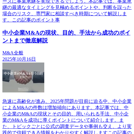
ーズに事業承継を実現できるでしょう。本記事では、事業承
継の最適なタイミングを見極めるポイントや、判断を誤った
場合のリスク、専門家に相談すべき時期について解説しま
す。この記事のポイント事
中小企業M&Aの現状、目的、手法から成功のポイ
ントまで徹底解説
M&A全般
2025年10月16日
急速に高齢化が進み、2025年問題が目前に迫る中、中小企業
によるM&Aの件数は増加傾向にあります。本記事では、中
小企業のM&Aの現状とその目的、用いられる手法、中小企
業のM&Aを成功に導くポイントについて紹介します。ま
た、トピックごとに公式の調査データや事例も交え、より実
践的で信頼できる情報をわかりやすく解説しますこの記事の