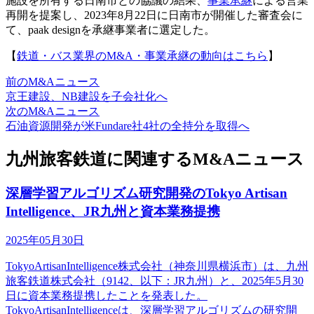
施設を所有する日南市との協議の結果、
事業承継
による営業
再開を提案し、2023年8月22日に日南市が開催した審査会に
て、paak designを承継事業者に選定した。
【
鉄道・バス業界のM&A・事業承継の動向はこちら
】
前のM&Aニュース
京王建設、NB建設を子会社化へ
次のM&Aニュース
石油資源開発が米Fundare社4社の全持分を取得へ
九州旅客鉄道に関連するM&Aニュース
深層学習アルゴリズム研究開発のTokyo Artisan
Intelligence、JR九州と資本業務提携
2025年05月30日
TokyoArtisanIntelligence株式会社（神奈川県横浜市）は、九州
旅客鉄道株式会社（9142、以下：JR九州）と、2025年5月30
日に資本業務提携したことを発表した。
TokyoArtisanIntelligenceは、深層学習アルゴリズムの研究開