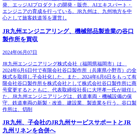
発、エッジAIプロダクトの開発・販売、AIエキスパート・
エンジニアの育成を行っている。JR九州は、九州地方を中
心として旅客鉄道等を運営し
JR九州エンジニアリング、機械部品製造業の谷口
製作所を買収
2024年06月07日
JR九州エンジニアリング株式会社（福岡県福岡市）は、
2024年6月6日付で有限会社谷口製作所（兵庫県小野市）の全
株式を取得し子会社化した。また、2024年6月6日をもって有
限会社谷口製作所を株式会社として株式会社谷口製作所に商
号変更するとともに、代表取締役社長に大坪孝一氏が就任し
た。JR九州エンジニアリングは、鉄道車両・機械設備の保
守、鉄道車両の新製・改造、建設業、製造業を行う。谷口製
作所は、切削
JR九州、子会社のJR九州サービスサポートとJR
九州リネンを合併へ