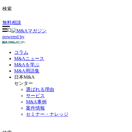
検索
無料相談
powered by
コラム
M&A
ニュース
M&Aを
学ぶ
M&A
用語集
日本M&A
センター
選ばれる理由
サービス
M&A事例
案件情報
セミナー・ナレッジ