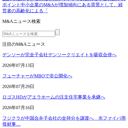
ポイント中小企業のM&Aが増加傾向にある背景として、経
営者の高齢化による「
M&Aニュース検索
注目のM&Aニュース
デンソーが完全子会社デンソークリエイトを吸収合併へ
2026年07月13日
フューチャーがMBOで非公開化へ
2026年07月29日
ロゴスHDがアエラホームの注文住宅事業を承継へ
2026年07月16日
フジクラが中国合弁子会社の全持分を譲渡へ 光ファイバ用
母材事…