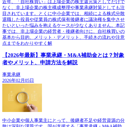
近年、「自社株買い」は上場企業の株主還元策としてだけで
なく、非上場企業の株主構成整理や事業承継対策としても注
目されています。とくに中小企業では、相続による株式分散
退職した役員や従業員の株式保有後継者に議決権を集中させ
たいといった悩みを抱えるケースが少なくありません。本記
事では、非上場企業の経営者・後継者向けに、自社株買いの
基本から目的、メリット・デメリット、手続きの流れや注意
点までをわかりやすく解
【2026年最新】事業承継・M&A補助金とは？対象
者やメリット、申請方法を解説
事業承継
2026年02月05日
中小企業や個人事業主にとって、後継者不足や経営資源の分
散は深刻な課題です。国が支援する「事業承継・M&A補助