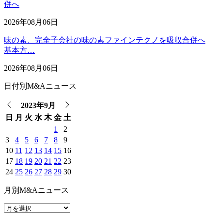
併へ
2026年08月06日
味の素、完全子会社の味の素ファインテクノを吸収合併へ
基本方…
2026年08月06日
日付別M&Aニュース
2023年9月
日
月
火
水
木
金
土
1
2
3
4
5
6
7
8
9
10
11
12
13
14
15
16
17
18
19
20
21
22
23
24
25
26
27
28
29
30
月別M&Aニュース