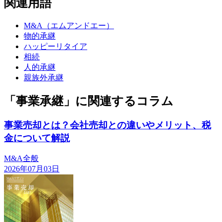
関連用語
M&A（エムアンドエー）
物的承継
ハッピーリタイア
相続
人的承継
親族外承継
「事業承継」に関連するコラム
事業売却とは？会社売却との違いやメリット、税
金について解説
M&A全般
2026年07月03日