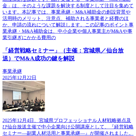
金」は、そのような課題を解決する制度として注目を集めて
います。本記事では、事業承継・M&A補助金の創設背景や
活用時のメリット、注意点、補助される事業者と経費のほ
か、申請の流れについて解説します。この記事のポイント事
業承継・M&A補助金は、中小企業や個人事業主がM&Aや事
業引継ぎにかかる費用の
「経営戦略セミナー」（主催：宮城県／仙台放
送）でM&A成功の鍵を解説
事業承継
2025年12月22日
2025年12月4日、宮城県プロフェッショナル人材戦略拠点及
び仙台放送主催で中小企業向け公開講座として、『経営戦略
セミナー―副業人材活用と事業承継―』が開催されました。