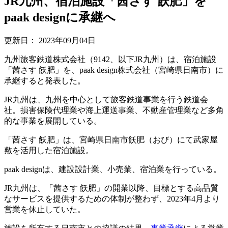
JR九州、宿泊施設「茜さす 飫肥」を
paak designに承継へ
更新日：
2023年09月04日
九州旅客鉄道株式会社（9142、以下JR九州）は、宿泊施設
「茜さす 飫肥」を、paak design株式会社（宮崎県日南市）に
承継すると発表した。
JR九州は、九州を中心として旅客鉄道事業を行う鉄道会
社。損害保険代理業や海上運送事業、不動産管理業など多角
的な事業を展開している。
「茜さす 飫肥」は、宮崎県日南市飫肥（おび）にて武家屋
敷を活用した宿泊施設。
paak designは、建設設計業、小売業、宿泊業を行っている。
JR九州は、「茜さす 飫肥」の開業以降、目標とする高品質
なサービスを提供するための体制が整わず、2023年4月より
営業を休止していた。