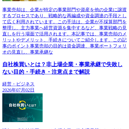
事業売却は、企業が特定の事業部門や資産を他の企業に譲渡
するプロセスであり、戦略的な再編成や資金調達の手段とし
て広く利用されています。この手法は、企業が不採算部門を
整理し、主力事業へ経営資源を集中するなど、事業戦略の見
直しを行う場面で活用されます。本記事では、事業売却のメ
リットやデメリット、手続きについてご紹介します。この記
事のポイント事業売却の目的は資金調達、事業ポートフォリ
オの見直し、事業承継な
自社株買いとは？非上場企業・事業承継で失敗し
ない目的・手続き・注意点まで解説
経営・ビジネス
2026年07月02日