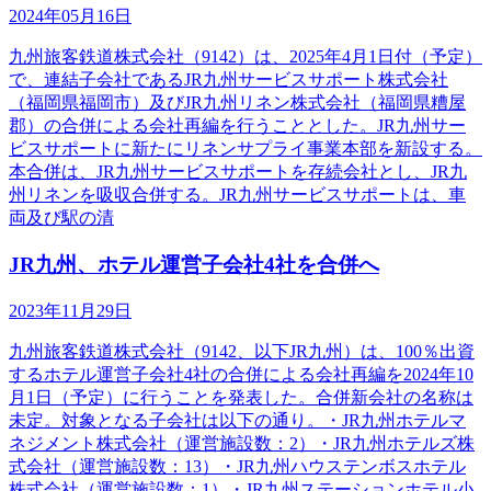
2024年05月16日
九州旅客鉄道株式会社（9142）は、2025年4月1日付（予定）
で、連結子会社であるJR九州サービスサポート株式会社
（福岡県福岡市）及びJR九州リネン株式会社（福岡県糟屋
郡）の合併による会社再編を行うこととした。JR九州サー
ビスサポートに新たにリネンサプライ事業本部を新設する。
本合併は、JR九州サービスサポートを存続会社とし、JR九
州リネンを吸収合併する。JR九州サービスサポートは、車
両及び駅の清
JR九州、ホテル運営子会社4社を合併へ
2023年11月29日
九州旅客鉄道株式会社（9142、以下JR九州）は、100％出資
するホテル運営子会社4社の合併による会社再編を2024年10
月1日（予定）に行うことを発表した。合併新会社の名称は
未定。対象となる子会社は以下の通り。・JR九州ホテルマ
ネジメント株式会社（運営施設数：2）・JR九州ホテルズ株
式会社（運営施設数：13）・JR九州ハウステンボスホテル
株式会社（運営施設数：1）・JR九州ステーションホテル小