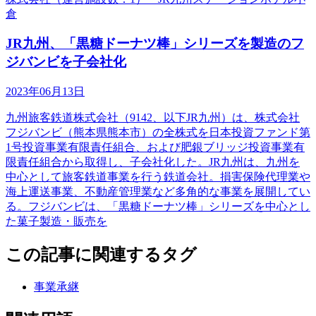
倉
JR九州、「黒糖ドーナツ棒」シリーズを製造のフ
ジバンビを子会社化
2023年06月13日
九州旅客鉄道株式会社（9142、以下JR九州）は、株式会社
フジバンビ（熊本県熊本市）の全株式を日本投資ファンド第
1号投資事業有限責任組合、および肥銀ブリッジ投資事業有
限責任組合から取得し、子会社化した。JR九州は、九州を
中心として旅客鉄道事業を行う鉄道会社。損害保険代理業や
海上運送事業、不動産管理業など多角的な事業を展開してい
る。フジバンビは、「黒糖ドーナツ棒」シリーズを中心とし
た菓子製造・販売を
この記事に関連するタグ
事業承継