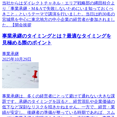
当社からはダイレクトチャネル・エリア戦略部の縄田桂介よ
り「事業承継・M＆Aで失敗しないためにいま知っておくべ
きこと」というテーマで講演を行いました。当日は約30名の
宮城県を中心に東北地方の中小企業の経営者が参加されまし
た。【開会挨拶
事業承継のタイミングとは？最適なタイミングを
見極める際のポイント
事業承継
2025年10月29日
事業承継は、多くの経営者にとって避けて通れない大きな課
題です。承継のタイミングを誤ると、経営混乱や企業価値の
低下など深刻なリスクを招きかねません。一方で、経営・業
績が安定し、後継者の準備が整っている時期であれば、スム