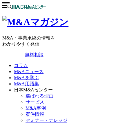
M&A・事業承継の情報を
わかりやすく発信
無料相談
コラム
M&Aニュース
M&Aを学ぶ
M&A用語集
日本M&Aセンター
選ばれる理由
サービス
M&A事例
案件情報
セミナー・ナレッジ