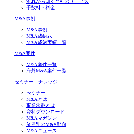
流れから知る当社のサービス
手数料・料金
M&A事例
M&A事例
M&A成約式
M&A成約実績一覧
M&A案件
M&A案件一覧
海外M&A案件一覧
セミナー・ナレッジ
セミナー
M&Aとは
事業承継とは
資料ダウンロード
M&Aマガジン
業界別のM&A動向
M&Aニュース