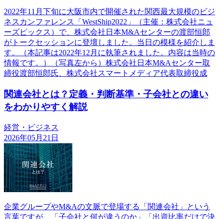
2022年11月下旬に大阪市内で開催された関西最大規模のビジ
ネスカンファレンス「WestShip2022」（主催：株式会社ニュ
ーズピックス）で、株式会社日本M&Aセンターの渡部恒郎
がトークセッションに登壇しました。当日の模様を紹介しま
す。（本記事は2022年12月に執筆されました。内容は当時の
情報です。）（写真左から）株式会社日本M&Aセンター取
締役渡部恒郎氏、株式会社スマートメディア代表取締役成
関連会社とは？定義・判断基準・子会社との違い
をわかりやすく解説
経営・ビジネス
2026年05月21日
企業グループやM&Aの文脈で登場する「関連会社」という
言葉ですが、「子会社と何が違うのか」「出資比率だけで決