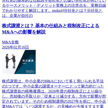
分社化の基本的な仕組み子会社化との違い分社化が向いてい
るケースメリット・デメリット実務上の注意点を、実務目線
でわかりやすく解説します。mokuji]分社化とは？分社化と
は、企業が自社の
株式譲渡とは？ 基本の仕組みと税制改正による
M&Aへの影響を解説
M&A全般
2026年02月16日
株式譲渡は、中小企業のM&Aにおいて多く用いられる手法
の1つです。中小企業の譲渡オーナーにとって魅力的だった
株式譲渡益の税務優遇は、2026年度の税制改正により縮小
し、売却後の手取りが「従来より減少する」方向で影響が想
定されています。そのため税制適用の2027年を前に、中小企
業M&Aでは「いつ譲渡するか」の見極めが今後ますます重