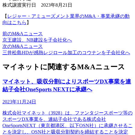
株式譲渡実行日 2023年8月21日
【
レジャー・アミューズメント業界のM&A・事業承継の動
向はこちら
】
前のM&Aニュース
京王建設、NB建設を子会社化へ
次のM&Aニュース
三井松島HDが感熱レジロール加工のコウナンを子会社化へ
マイネットに関連するM&Aニュース
マイネット、吸収分割によりスポーツDX事業を連
結子会社OneSports NEXTに承継へ
2023年11月24日
株式会社マイネット（3928）は、ファンタジースポーツ等の
スポーツDX事業を、連結子会社である株式会社
OneSportsNEXT（東京都港区、以下OSN社）に承継させるこ
とを決定し、OSN社と吸収分割契約を締結することを決定