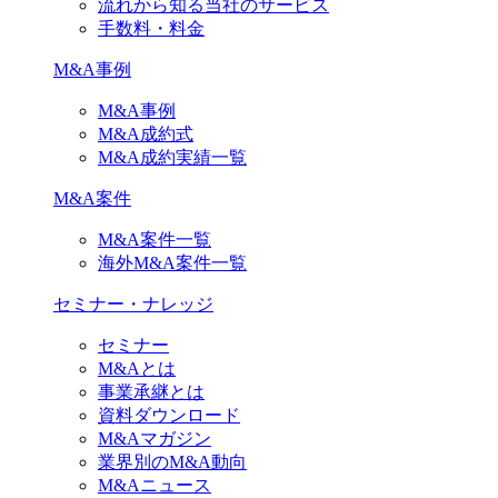
流れから知る当社のサービス
手数料・料金
M&A事例
M&A事例
M&A成約式
M&A成約実績一覧
M&A案件
M&A案件一覧
海外M&A案件一覧
セミナー・ナレッジ
セミナー
M&Aとは
事業承継とは
資料ダウンロード
M&Aマガジン
業界別のM&A動向
M&Aニュース