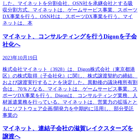
した。マイネットを分割会社、OSN社を承継会社とする吸
収分割方式。マイネットは、ゲームサービス事業、スポーツ
DX事業を行う。OSN社は、スポーツDX事業を行う。マイ
ネットは、本
マイネット、コンサルティングを行うDigonを子会
社化へ
2023年10月19日
株式会社マイネット（3928）は、Digon株式会社（東京都港
区）の株式取得（子会社化）に関し、株式譲渡契約の締結、
および譲渡実行することを決定した。異動後の議決権所有割
合は、70％となる。マイネットは、ゲームサービス事業、ス
ポーツDX事業を行う。Digonは、コンサルティング業務、人
材派遣業務を行っている。マイネットは、営業力の拡張とと
もにソフトウェア企画/開発力を中期的に活用し、部分受託
事業の
マイネット、連結子会社の滋賀レイクスターズを
譲渡へ