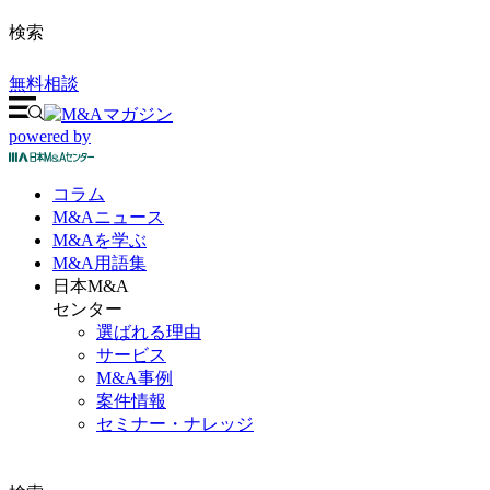
検索
無料相談
powered by
コラム
M&A
ニュース
M&Aを
学ぶ
M&A
用語集
日本M&A
センター
選ばれる理由
サービス
M&A事例
案件情報
セミナー・ナレッジ