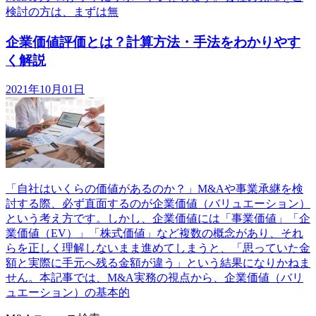
検討の方は、まずは無
企業価値評価とは？計算方法・手法をわかりやす
く解説
2021年10月01日
「自社はいくらの価値があるのか？」M&Aや事業承継を検
討する際、必ず直面するのが企業価値（バリュエーション）
という考え方です。しかし、企業価値には「事業価値」「企
業価値（EV）」「株式価値」など複数の概念があり、それ
らを正しく理解しないまま進めてしまうと、「思っていた金
額と実際に手元へ残る金額が違う」という結果になりかねま
せん。本記事では、M&A実務の視点から、企業価値（バリ
ュエーション）の基本的