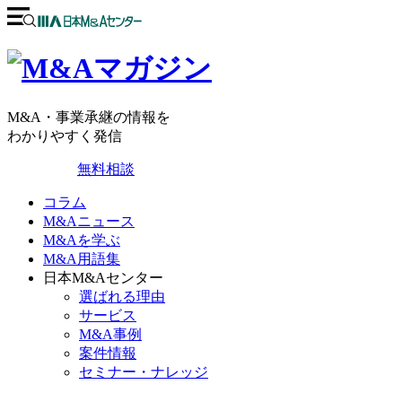
M&A・事業承継の情報を
わかりやすく発信
無料相談
コラム
M&Aニュース
M&Aを学ぶ
M&A用語集
日本M&Aセンター
選ばれる理由
サービス
M&A事例
案件情報
セミナー・ナレッジ