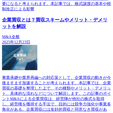
要になると考えられます。本記事では、株式譲渡の基本や税
制改正による影響
企業買収とは？買収スキームやメリット・デメリ
ットを解説
M&A全般
2025年12月23日
事業承継や業界再編への対応策として、企業買収の動きが今
後ますます加速することが考えられます。本記事では、企業
買収の基礎を整理した上で、その種類やメリット・デメリッ
ト、具体的な流れなどについて解説します。この記事のポイ
ントM&Aによる企業買収は、経営陣が他社の株式を取得
し、経営権を獲得する手法で、目的には競争力強化や事業多
角化がある。企業買収には友好的買収と同意なき買収があ