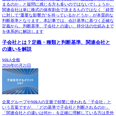
まるのか」と疑問に感じる方も多いのではないでしょうか。
関連会社は単に株式の保有割合で決まるものではなく「経営
に対して“重要な影響力”を持っているかどうか」が本質的な
判断基準となります。本記事では、会計基準に基づく正確な
定義から、判断基準、子会社との違い、持分法の仕組みまで
を体系的に解説します
子会社とは？定義・種類と判断基準、関連会社と
の違いを解説
M&A全般
2026年05月21日
企業グループやM&Aの文脈で頻繁に使われる「子会社」と
いう言葉ですが、「どの基準で子会社と判断されるのか」
「関連会社との違いは何か」を正確に理解している方は意外