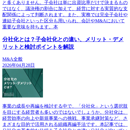
と多くありません。子会社は単に出資比率だけで決まるもの
ではなく、議決権の割合に加えて、経営に対する実質的な支
配関係によって判断されます。また、実務では完全子会社や
連結子会社といった区分も用いられ、会計やM&Aにおいて
重要な意味を持ちます。本
分社化とは？子会社化との違い、メリット・デメ
リットと検討ポイントを解説
M&A全般
2026年04月28日
事業の成長や再編を検討する中で、「分社化」という選択肢
を目にする経営者も多いのではないでしょうか。分社化は、
経営効率の向上や新規事業への挑戦、事業承継対策など、さ
まざまな目的で活用される組織再編手法です。本記事では、