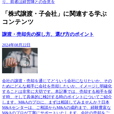
り、前者は経営陣との合意を
「株式譲渡・子会社」に関連する学ぶ
コンテンツ
譲渡・売却先の探し方、選び方のポイント
2024年08月22日
会社の譲渡・売却を通じてどういう会社になりたいか、その
ためにどんな相手に会社を売却したいか、イメージし明確化
することは非常に大切です。本記事では、売却する相手を探
す時、そして具体的に検討する時のポイントについてご紹介
します。M&Aのプロに、まずは相談してみませんか？日本
M&Aセンターは、ご相談からM&Aの成約まで、経験豊富な
M&Aのプロが丁寧にサポートいたします。会社の売却をご