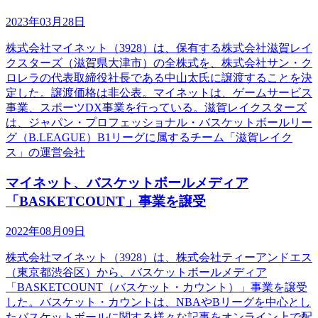
2023年03月28日
株式会社マイネット（3928）は、保有する株式会社滋賀レイ
クスターズ（滋賀県大津市）の全株式を、株式会社サン・ク
ロレラの代表取締役社長である中山太氏に譲渡することを決
定した。譲渡価格は非公表。マイネットは、ゲームサービス
事業、スポーツDX事業を行っている。滋賀レイクスターズ
は、ジャパン・プロフェッショナル・バスケットボールリー
グ（B.LEAGUE）B1リーグに属するチーム「滋賀レイク
ス」の運営会社
マイネット、バスケットボールメディア
「BASKETCOUNT」事業を譲受
2022年08月09日
株式会社マイネット（3928）は、株式会社ティーアンドエス
（東京都渋谷区）から、バスケットボールメディア
「BASKETCOUNT（バスケット・カウント）」事業を譲受
した。バスケット・カウントは、NBAやBリーグを中心とし
たバスケットボールに関する様々な記事をオンライン上で配