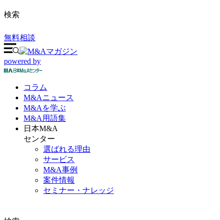
検索
無料相談
powered by
コラム
M&A
ニュース
M&Aを
学ぶ
M&A
用語集
日本M&A
センター
選ばれる理由
サービス
M&A事例
案件情報
セミナー・ナレッジ