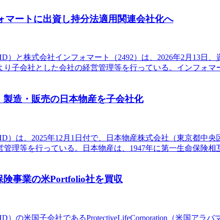
フォマートに出資し持分法適用関連会社化へ
D）と株式会社インフォマート（2492）は、2026年2月13
り子会社とした会社の経営管理等を行っている。インフォマー
・製造・販売の日本物産を子会社化
HD）は、2025年12月1日付で、日本物産株式会社（東京都
管理等を行っている。日本物産は、1947年に第一生命保険
業の米Portfolio社を買収
社であるProtectiveLifeCorporation（米国アラバマ州、