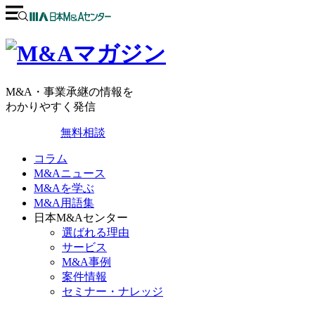
M&A・事業承継の情報を
わかりやすく発信
無料相談
コラム
M&Aニュース
M&Aを学ぶ
M&A用語集
日本M&Aセンター
選ばれる理由
サービス
M&A事例
案件情報
セミナー・ナレッジ