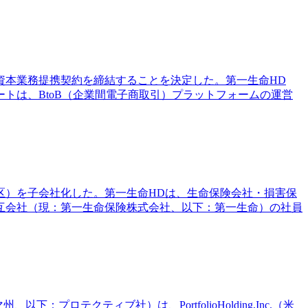
日、資本業務提携契約を締結することを決定した。第一生命HD
トは、BtoB（企業間電子商取引）プラットフォームの運営
中央区）を子会社化した。第一生命HDは、生命保険会社・損害保
相互会社（現：第一生命保険株式会社、以下：第一生命）の社員
以下：プロテクティブ社）は、PortfolioHolding,Inc.（米