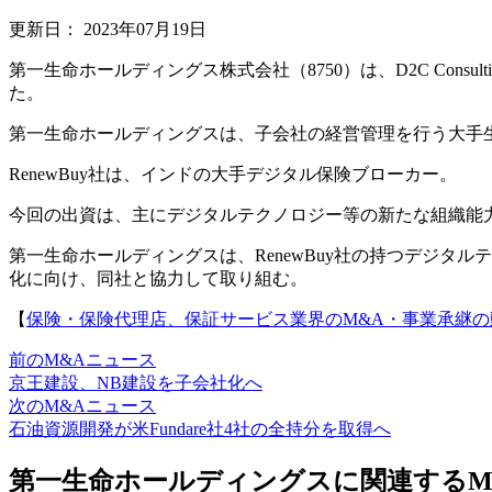
更新日：
2023年07月19日
第一生命ホールディングス株式会社（8750）は、D2C Consultin
た。
第一生命ホールディングスは、子会社の経営管理を行う大手
RenewBuy社は、インドの大手デジタル保険ブローカー。
今回の出資は、主にデジタルテクノロジー等の新たな組織能
第一生命ホールディングスは、RenewBuy社の持つデジ
化に向け、同社と協力して取り組む。
【
保険・保険代理店、保証サービス業界のM&A・事業承継の
前のM&Aニュース
京王建設、NB建設を子会社化へ
次のM&Aニュース
石油資源開発が米Fundare社4社の全持分を取得へ
第一生命ホールディングスに関連するM