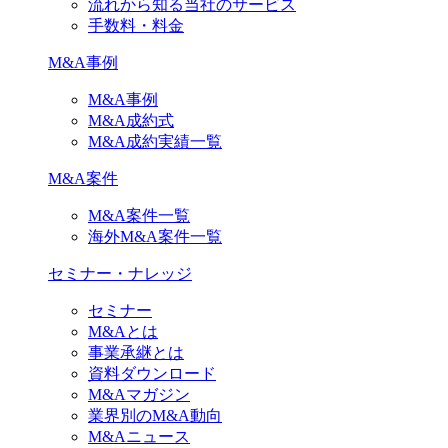
流れから知る当社のサービス
手数料・料金
M&A事例
M&A事例
M&A成約式
M&A成約実績一覧
M&A案件
M&A案件一覧
海外M&A案件一覧
セミナー・ナレッジ
セミナー
M&Aとは
事業承継とは
資料ダウンロード
M&Aマガジン
業界別のM&A動向
M&Aニュース