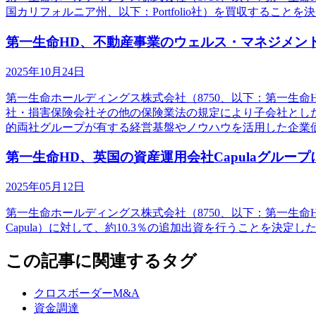
国カリフォルニア州、以下：Portfolio社）を買収する
第一生命HD、不動産事業のウェルス・マネジメン
2025年10月24日
第一生命ホールディングス株式会社（8750、以下：第一生
社・損害保険会社その他の保険業法の規定により子会社とし
的両社グループが有する経営基盤やノウハウを活用した企業
第一生命HD、英国の資産運用会社Capulaグルー
2025年05月12日
第一生命ホールディングス株式会社（8750、以下：第一生命HD）は、Cap
Capula）に対して、約10.3％の追加出資を行うことを決定
この記事に関連するタグ
クロスボーダーM&A
資金調達