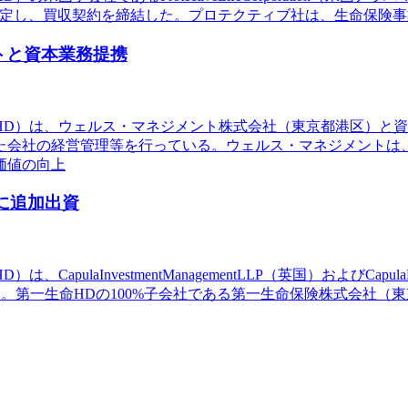
ことを決定し、買収契約を締結した。プロテクティブ社は、生命保
トと資本業務提携
命HD）は、ウェルス・マネジメント株式会社（東京都港区）と
た会社の経営管理等を行っている。ウェルス・マネジメントは
価値の向上
プに追加出資
ulaInvestmentManagementLLP（英国）およびCapul
した。第一生命HDの100%子会社である第一生命保険株式会社（東