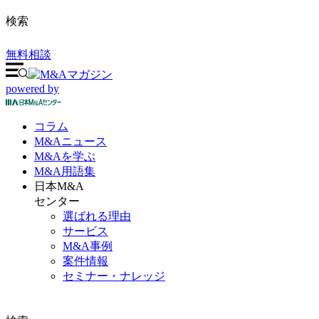
検索
無料相談
powered by
コラム
M&A
ニュース
M&Aを
学ぶ
M&A
用語集
日本M&A
センター
選ばれる理由
サービス
M&A事例
案件情報
セミナー・ナレッジ