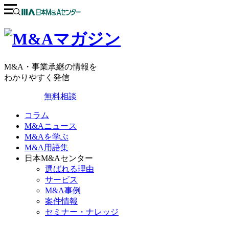
M&A・事業承継の情報を
わかりやすく発信
無料相談
コラム
M&Aニュース
M&Aを学ぶ
M&A用語集
日本M&Aセンター
選ばれる理由
サービス
M&A事例
案件情報
セミナー・ナレッジ