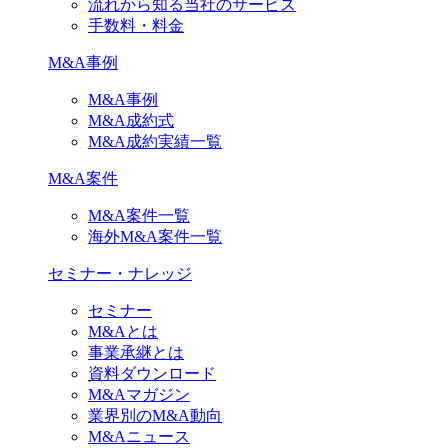
流れから知る当社のサービス
手数料・料金
M&A事例
M&A事例
M&A成約式
M&A成約実績一覧
M&A案件
M&A案件一覧
海外M&A案件一覧
セミナー・ナレッジ
セミナー
M&Aとは
事業承継とは
資料ダウンロード
M&Aマガジン
業界別のM&A動向
M&Aニュース