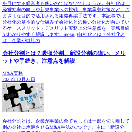
を目にする経営者も多いのではないでしょうか。分社化は、
経営効率の向上や新規事業への挑戦、事業承継対策など、さ
まざまな目的で活用される組織再編手法です。本記事では、
分社化の基本的な仕組み子会社化との違い分社化が向いてい
るケースメリット・デメリット実務上の注意点を、実務目線
でわかりやすく解説します。mokuji]分社化とは？分社化と
は、企業が自社の
会社分割とは？吸収分割、新設分割の違い、メリ
ットや手続き、注意点を解説
M&A実務
2025年12月22日
会社分割とは、企業が事業の全てもしくは一部を切り離して
別の会社に承継させるM&A手法の1つです。主に「新設分