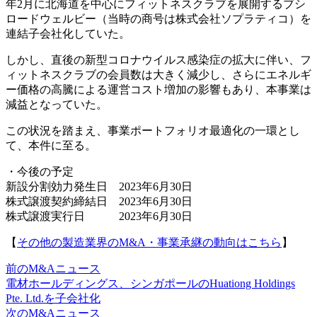
年2月に北海道を中心にフィットネスクラブを展開するブシ
ロードウェルビー（当時の商号は株式会社ソプラティコ）を
連結子会社化していた。
しかし、直後の新型コロナウイルス感染症の拡大に伴い、フ
ィットネスクラブの会員数は大きく減少し、さらにエネルギ
ー価格の高騰による運営コスト増加の影響もあり、本事業は
減益となっていた。
この状況を踏まえ、事業ポートフォリオ最適化の一環とし
て、本件に至る。
・今後の予定
新設分割効力発生日 2023年6月30日
株式譲渡契約締結日 2023年6月30日
株式譲渡実行日 2023年6月30日
【
その他の製造業界のM&A・事業承継の動向はこちら
】
前のM&Aニュース
電材ホールディングス、シンガポールのHuationg Holdings
Pte. Ltd.を子会社化
次のM&Aニュース