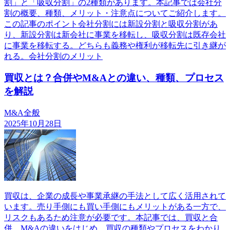
割」と「吸収分割」の2種類があります。本記事では会社分
割の概要、種類、メリット・注意点についてご紹介します。
この記事のポイント会社分割には新設分割と吸収分割があ
り、新設分割は新会社に事業を移転し、吸収分割は既存会社
に事業を移転する。どちらも義務や権利が移転先に引き継が
れる。会社分割のメリット
買収とは？合併やM&Aとの違い、種類、プロセス
を解説
M&A全般
2025年10月28日
買収は、企業の成長や事業承継の手法として広く活用されて
います。売り手側にも買い手側にもメリットがある一方で、
リスクもあるため注意が必要です。本記事では、買収と合
併、M&Aの違いをはじめ、買収の種類やプロセスをわかり