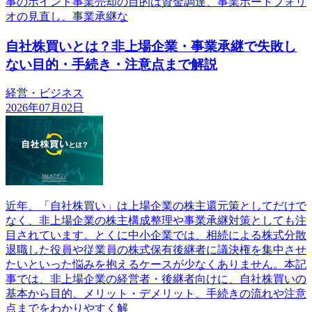
事のポイント事業売却の目的は資金調達、事業ポートフォリ
オの見直し、事業承継な
自社株買いとは？非上場企業・事業承継で失敗し
ない目的・手続き・注意点まで解説
経営・ビジネス
2026年07月02日
近年、「自社株買い」は上場企業の株主還元策としてだけで
なく、非上場企業の株主構成整理や事業承継対策としても注
目されています。とくに中小企業では、相続による株式分散
退職した役員や従業員の株式保有後継者に議決権を集中させ
たいといった悩みを抱えるケースが少なくありません。本記
事では、非上場企業の経営者・後継者向けに、自社株買いの
基本から目的、メリット・デメリット、手続きの流れや注意
点までをわかりやすく解