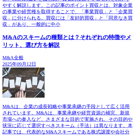
やすく解説します。この記事のポイント買収とは、対象企業
の事業や経営権を取得することで、「事業買収」と「企業買
収」に分けられる。買収には「友好的買収」と「同意なき買
収」があり、一般的に中小
M&Aのスキームの種類とは？それぞれの特徴やメ
リット、選び方を解説
M&A全般
2025年09月12日
M&Aは、企業の成長戦略や事業承継の手段として広く活用
されています。M&Aは、事業承継や経営資源の補完、新規
市場への参入など、さまざまな目的で実施され、その目的や
状況に応じて選択すべきスキーム（手法）は異なります。本
記事では、代表的なM&Aスキームである株式譲渡や会社分