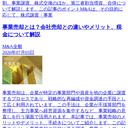
割、事業譲渡、株式交換のほか、第三者割当増資、合併につ
いて解説します。この記事のポイントM&Aは、その目的に
応じて、株式譲渡・事業
事業売却とは？会社売却との違いやメリット、税
金について解説
M&A全般
2026年07月03日
事業売却は、企業が特定の事業部門や資産を他の企業に譲渡
するプロセスであり、戦略的な再編成や資金調達の手段とし
て広く利用されています。この手法は、企業が不採算部門を
整理し、主力事業へ経営資源を集中するなど、事業戦略の見
直しを行う場面で活用されます。本記事では、事業売却のメ
リットやデメリット、手続きについてご紹介します。この記