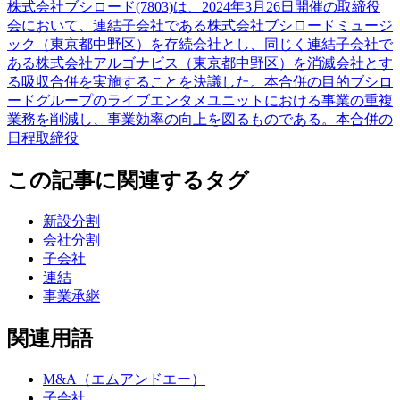
株式会社ブシロード(7803)は、2024年3月26日開催の取締役
会において、連結子会社である株式会社ブシロードミュージ
ック（東京都中野区）を存続会社とし、同じく連結子会社で
ある株式会社アルゴナビス（東京都中野区）を消滅会社とす
る吸収合併を実施することを決議した。本合併の目的ブシロ
ードグループのライブエンタメユニットにおける事業の重複
業務を削減し、事業効率の向上を図るものである。本合併の
日程取締役
この記事に関連するタグ
新設分割
会社分割
子会社
連結
事業承継
関連用語
M&A（エムアンドエー）
子会社