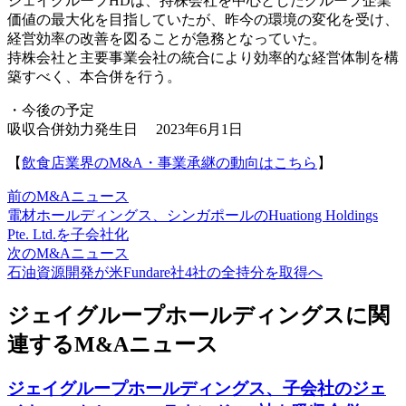
ジェイグループHDは、持株会社を中心としたグループ企業
価値の最大化を目指していたが、昨今の環境の変化を受け、
経営効率の改善を図ることが急務となっていた。
持株会社と主要事業会社の統合により効率的な経営体制を構
築すべく、本合併を行う。
・今後の予定
吸収合併効力発生日 2023年6月1日
【
飲食店業界のM&A・事業承継の動向はこちら
】
前のM&Aニュース
電材ホールディングス、シンガポールのHuationg Holdings
Pte. Ltd.を子会社化
次のM&Aニュース
石油資源開発が米Fundare社4社の全持分を取得へ
ジェイグループホールディングスに関
連するM&Aニュース
ジェイグループホールディングス、子会社のジェ