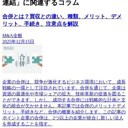
連結」に関連するコラム
合併とは？買収との違い、種類、メリット、デメ
リット、手続き、注意点を解説
M&A全般
2025年12月15日
企業の合併は、競争が激化するビジネス環境において、成長
戦略の一環として注目されています。合併を通じて、企業は
資源の最適化や市場シェアの拡大、技術革新の促進を図るこ
とができます。しかし、成功する合併には戦略的な計画と文
化の統合が欠かせません。本記事では合併のメリットとデメ
リット、手続きなど、合併の概要を紹介します。この記事の
ポイント企業の合併は、2つ以上の企業が統合し新しい法人
を形成することを指す。