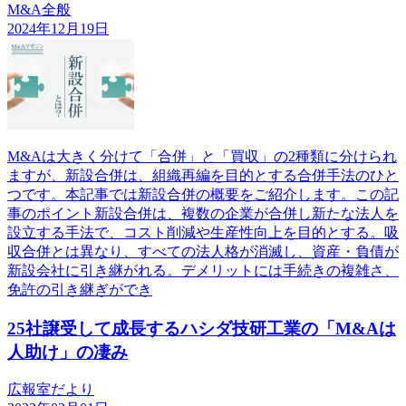
M&A全般
2024年12月19日
M&Aは大きく分けて「合併」と「買収」の2種類に分けられ
ますが、新設合併は、組織再編を目的とする合併手法のひと
つです。本記事では新設合併の概要をご紹介します。この記
事のポイント新設合併は、複数の企業が合併し新たな法人を
設立する手法で、コスト削減や生産性向上を目的とする。吸
収合併とは異なり、すべての法人格が消滅し、資産・負債が
新設会社に引き継がれる。デメリットには手続きの複雑さ、
免許の引き継ぎができ
25社譲受して成長するハシダ技研工業の「M&Aは
人助け」の凄み
広報室だより