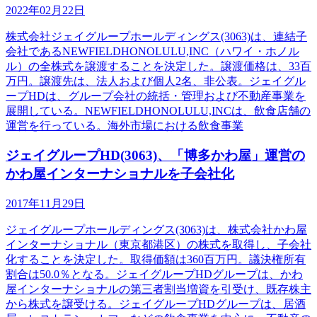
2022年02月22日
株式会社ジェイグループホールディングス(3063)は、連結子
会社であるNEWFIELDHONOLULU,INC（ハワイ・ホノル
ル）の全株式を譲渡することを決定した。譲渡価格は、33百
万円。譲渡先は、法人および個人2名、非公表。ジェイグル
ープHDは、グループ会社の統括・管理および不動産事業を
展開している。NEWFIELDHONOLULU,INCは、飲食店舗の
運営を行っている。海外市場における飲食事業
ジェイグループHD(3063)、「博多かわ屋」運営の
かわ屋インターナショナルを子会社化
2017年11月29日
ジェイグループホールディングス(3063)は、株式会社かわ屋
インターナショナル（東京都港区）の株式を取得し、子会社
化することを決定した。取得価額は360百万円。議決権所有
割合は50.0％となる。ジェイグループHDグループは、かわ
屋インターナショナルの第三者割当増資を引受け、既存株主
から株式を譲受ける。ジェイグループHDグループは、居酒