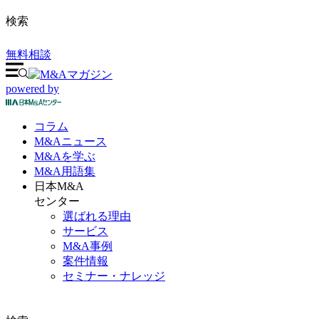
検索
無料相談
powered by
コラム
M&A
ニュース
M&Aを
学ぶ
M&A
用語集
日本M&A
センター
選ばれる理由
サービス
M&A事例
案件情報
セミナー・ナレッジ