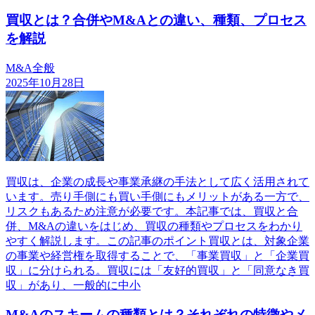
買収とは？合併やM&Aとの違い、種類、プロセス
を解説
M&A全般
2025年10月28日
買収は、企業の成長や事業承継の手法として広く活用されて
います。売り手側にも買い手側にもメリットがある一方で、
リスクもあるため注意が必要です。本記事では、買収と合
併、M&Aの違いをはじめ、買収の種類やプロセスをわかり
やすく解説します。この記事のポイント買収とは、対象企業
の事業や経営権を取得することで、「事業買収」と「企業買
収」に分けられる。買収には「友好的買収」と「同意なき買
収」があり、一般的に中小
M&Aのスキームの種類とは？それぞれの特徴やメ