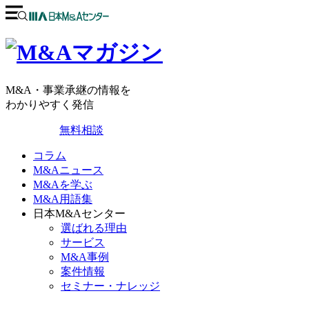
M&A・事業承継の情報を
わかりやすく発信
無料相談
コラム
M&Aニュース
M&Aを学ぶ
M&A用語集
日本M&Aセンター
選ばれる理由
サービス
M&A事例
案件情報
セミナー・ナレッジ