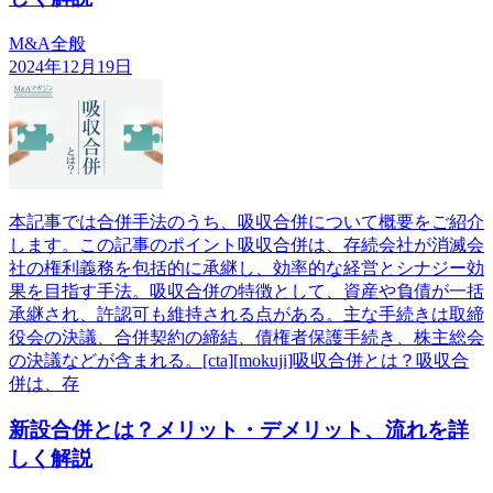
M&A全般
2024年12月19日
本記事では合併手法のうち、吸収合併について概要をご紹介
します。この記事のポイント吸収合併は、存続会社が消滅会
社の権利義務を包括的に承継し、効率的な経営とシナジー効
果を目指す手法。吸収合併の特徴として、資産や負債が一括
承継され、許認可も維持される点がある。主な手続きは取締
役会の決議、合併契約の締結、債権者保護手続き、株主総会
の決議などが含まれる。[cta][mokuji]吸収合併とは？吸収合
併は、存
新設合併とは？メリット・デメリット、流れを詳
しく解説