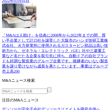
2022年03月01日
「M&Aは人助け」を信条に2008年から2022年までの間、買
い手企業として計25社を譲受した大阪市のハシダ技研工業株
式会社。火力発電所に使用されるガスタービン部品は高い技
術力から、ゼネラル・エレクトリック（GE）社や三菱重工
業など名だたる企業を取引先に持ち、自動ドアの自社ブラン
ドも好調な製造業のグループ企業です。後継者のいない製造
業を譲り受けながら成長を果たしています。事業はグループ
売上高200
M&Aニュース検索
注目のM&Aニュース
デンソーが完全子会社デンソークリエイトを吸収合併へ