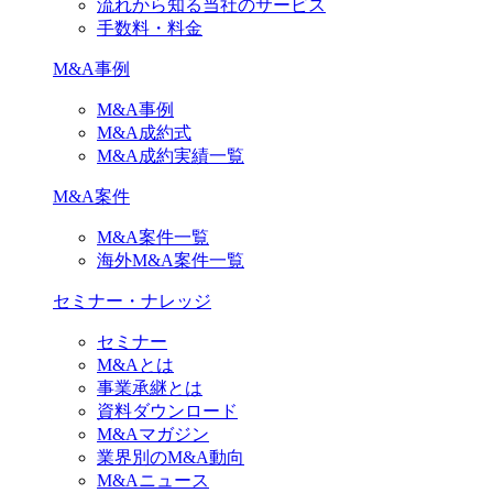
流れから知る当社のサービス
手数料・料金
M&A事例
M&A事例
M&A成約式
M&A成約実績一覧
M&A案件
M&A案件一覧
海外M&A案件一覧
セミナー・ナレッジ
セミナー
M&Aとは
事業承継とは
資料ダウンロード
M&Aマガジン
業界別のM&A動向
M&Aニュース