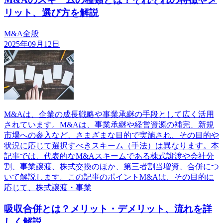
リット、選び方を解説
M&A全般
2025年09月12日
M&Aは、企業の成長戦略や事業承継の手段として広く活用
されています。M&Aは、事業承継や経営資源の補完、新規
市場への参入など、さまざまな目的で実施され、その目的や
状況に応じて選択すべきスキーム（手法）は異なります。本
記事では、代表的なM&Aスキームである株式譲渡や会社分
割、事業譲渡、株式交換のほか、第三者割当増資、合併につ
いて解説します。この記事のポイントM&Aは、その目的に
応じて、株式譲渡・事業
吸収合併とは？メリット・デメリット、流れを詳
しく解説