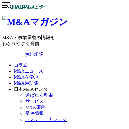
M&A・事業承継の情報を
わかりやすく発信
無料相談
コラム
M&Aニュース
M&Aを学ぶ
M&A用語集
日本M&Aセンター
選ばれる理由
サービス
M&A事例
案件情報
セミナー・ナレッジ