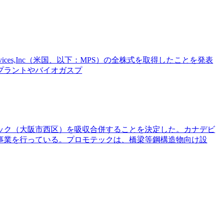
Services,Inc（米国、以下：MPS）の全株式を取得したことを発表
焼却発電プラントやバイオガスプ
モテック（大阪市西区）を吸収合併することを決定した。カナデビ
事業を行っている。プロモテックは、橋梁等鋼構造物向け設