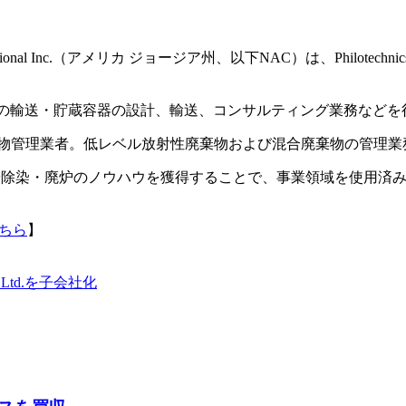
onal Inc.（アメリカ ジョージア州、以下NAC）は、Philotech
物の輸送・貯蔵容器の設計、輸送、コンサルティング業務などを
の放射性廃棄物管理業者。低レベル放射性廃棄物および混合廃棄物の管
や除染・廃炉のノウハウを獲得することで、事業領域を使用済
ちら
】
 Ltd.を子会社化