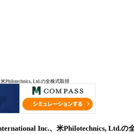
hilotechnics, Ltd.の全株式取得
onal Inc.、米Philotechnics, Ltd