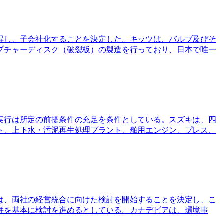
取得し、子会社化することを決定した。キッツは、バルブ及びそ
プチャーディスク（破裂板）の製造を行っており、日本で唯一
の実行は所定の前提条件の充足を条件としている。スズキは、四
ト、上下水・汚泥再生処理プラント、舶用エンジン、プレス、
）は、両社の経営統合に向けた検討を開始することを決定し、こ
併を基本に検討を進めるとしている。カナデビアは、環境事