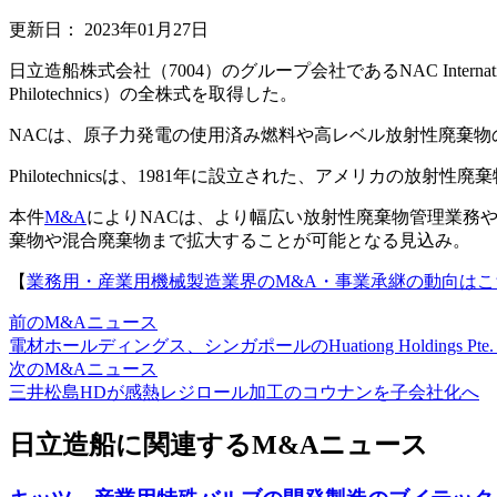
更新日：
2023年01月27日
日立造船株式会社（7004）のグループ会社であるNAC Internati
Philotechnics）の全株式を取得した。
NACは、原子力発電の使用済み燃料や高レベル放射性廃棄
Philotechnicsは、1981年に設立された、アメリカ
本件
M&A
によりNACは、より幅広い放射性廃棄物管理業務
棄物や混合廃棄物まで拡大することが可能となる見込み。
【
業務用・産業用機械製造業界のM&A・事業承継の動向はこ
前のM&Aニュース
電材ホールディングス、シンガポールのHuationg Holdings Pte.
次のM&Aニュース
三井松島HDが感熱レジロール加工のコウナンを子会社化へ
日立造船に関連するM&Aニュース