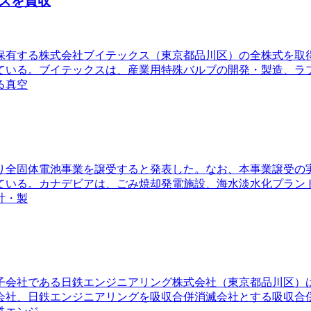
スを買収
4）が保有する株式会社ブイテックス（東京都品川区）の全株式を
ている。ブイテックスは、産業用特殊バルブの開発・製造、ラ
る真空
4）より全固体電池事業を譲受すると発表した。なお、本事業譲受
ている。カナデビアは、ごみ焼却発電施設、海水淡水化プラン
計・製
1）の子会社である日鉄エンジニアリング株式会社（東京都品川区
会社、日鉄エンジニアリングを吸収合併消滅会社とする吸収合