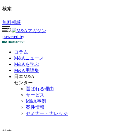
検索
無料相談
powered by
コラム
M&A
ニュース
M&Aを
学ぶ
M&A
用語集
日本M&A
センター
選ばれる理由
サービス
M&A事例
案件情報
セミナー・ナレッジ