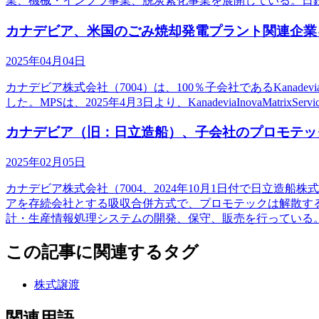
業、機械・インフラ事業、脱炭素化事業を展開している。日
カナデビア、米国のごみ焼却発電プラント関連企業
2025年04月04日
カナデビア株式会社（7004）は、100％子会社であるKanadevia
した。MPSは、2025年4月3日より、KanadeviaInovaMat
カナデビア（旧：日立造船）、子会社のプロモテッ
2025年02月05日
カナデビア株式会社（7004、2024年10月1日付で日立
アを存続会社とする吸収合併方式で、プロモテックは解散す
計・生産情報処理システムの開発、保守、販売を行っている
この記事に関連するタグ
株式譲渡
関連用語