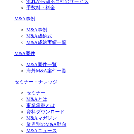
流れから知る当社のサービス
手数料・料金
M&A事例
M&A事例
M&A成約式
M&A成約実績一覧
M&A案件
M&A案件一覧
海外M&A案件一覧
セミナー・ナレッジ
セミナー
M&Aとは
事業承継とは
資料ダウンロード
M&Aマガジン
業界別のM&A動向
M&Aニュース