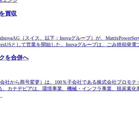
鉄エンジ
を買収
InovaAG（スイス、以下：Inovaグループ）が、MatrixPower
rixServicesUSとして営業を開始した。Inovaグループは、ごみ
クを合併へ
造船株式会社から商号変更）は、100％子会社である株式会社プロ
る。カナデビアは、環境事業、機械・インフラ事業、脱炭素化
。