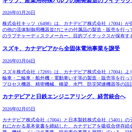
キッツ、産業用特殊バルブの開発製造のブイテック
2026年03月26日
株式会社キッツ（6498）は、カナデビア株式会社（700
の他の流体制御用機器並びにその付属品の製造・販売を行っ
のラプチャーディスクメーカー。目的ブイテックスが保有す
スズキ、カナデビアから全固体電池事業を譲受
2026年03月04日
スズキ株式会社（7269）は、カナデビア株式会社（700
輪車・二輪車・船外機・電動車いす等の製造・販売等を行っ
プロセス機器、精密機械、橋梁、水門、防災関連機器等の設
カナデビアと日鉄エンジニアリング、経営統合へ
2026年02月05日
カナデビア株式会社（7004）と日本製鉄株式会社（540
れにかかる基本覚書を締結した。カナデビアを吸収合併存続