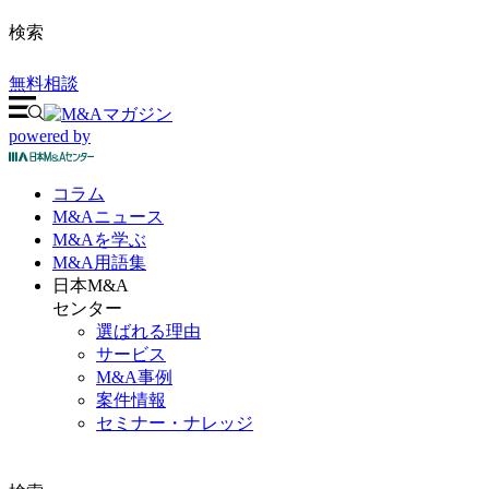
検索
無料相談
powered by
コラム
M&A
ニュース
M&Aを
学ぶ
M&A
用語集
日本M&A
センター
選ばれる理由
サービス
M&A事例
案件情報
セミナー・ナレッジ