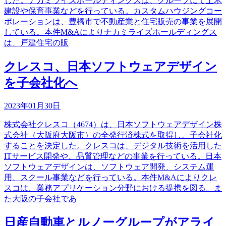
した。ナカミライズホールディングスは、グループにて土木
建設や保育事業などを行っている。カスタムハウジングコー
ポレーションは、豊橋市で不動産業と住宅販売の事業を展開
している。本件M&Aによりナカミライズホールディングス
は、戸建住宅の販
クレスコ、日本ソフトウェアデザイン
を子会社化へ
2023年01月30日
株式会社クレスコ（4674）は、日本ソフトウェアデザイン株
式会社（大阪府大阪市）の全発行済株式を取得し、子会社化
することを決定した。クレスコは、デジタル技術を活用した
ITサービス開発や、品質管理などの事業を行っている。日本
ソフトウェアデザインは、ソフトウェア開発、システム運
用、スクール事業などを行っている。本件M&Aによりクレ
スコは、業務アプリケーション分野における提携を図る。ま
た大阪の子会社であ
日産自動車とルノーグループがアライ