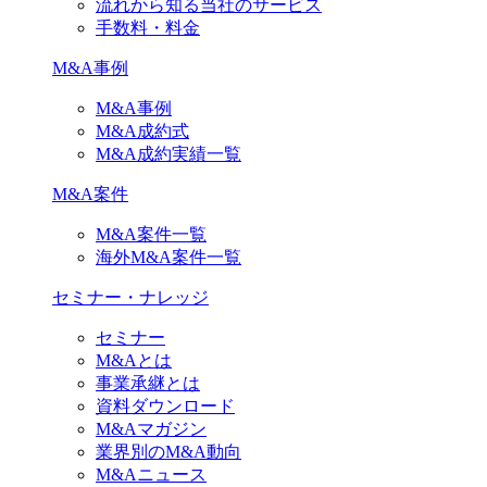
流れから知る当社のサービス
手数料・料金
M&A事例
M&A事例
M&A成約式
M&A成約実績一覧
M&A案件
M&A案件一覧
海外M&A案件一覧
セミナー・ナレッジ
セミナー
M&Aとは
事業承継とは
資料ダウンロード
M&Aマガジン
業界別のM&A動向
M&Aニュース