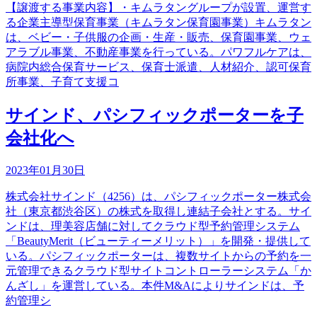
【譲渡する事業内容】・キムラタングループが設置、運営す
る企業主導型保育事業（キムラタン保育園事業）キムラタン
は、ベビー・子供服の企画・生産・販売、保育園事業、ウェ
アラブル事業、不動産事業を行っている。パワフルケアは、
病院内総合保育サービス、保育士派遣、人材紹介、認可保育
所事業、子育て支援コ
サインド、パシフィックポーターを子
会社化へ
2023年01月30日
株式会社サインド（4256）は、パシフィックポーター株式会
社（東京都渋谷区）の株式を取得し連結子会社とする。サイ
ンドは、理美容店舗に対してクラウド型予約管理システム
「BeautyMerit（ビューティーメリット）」を開発・提供して
いる。パシフィックポーターは、複数サイトからの予約を一
元管理できるクラウド型サイトコントローラーシステム「か
んざし」を運営している。本件M&Aによりサインドは、予
約管理シ