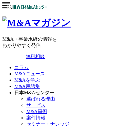
M&A・事業承継の情報を
わかりやすく発信
無料相談
コラム
M&Aニュース
M&Aを学ぶ
M&A用語集
日本M&Aセンター
選ばれる理由
サービス
M&A事例
案件情報
セミナー・ナレッジ