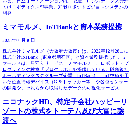
いる。日立オートメーションは、製造、ロジスティクス分野
向けロボティクスSI事業、知能ロボットビジョンシステムの
開発
ミマモルメ、IoTBankと資本業務提携
2023年01月30日
株式会社ミマモルメ（大阪府大阪市）は、2022年12月28日に
株式会社IoTBank（東京都新宿区）と資本業務提携した。ミ
マモルメは、見守りサービス「ミマモルメ」、ロボット・プ
ログラミング教室「プログラボ」を提供している。阪急阪神
ホールディングスのグループ企業。IoTBankは、IoT技術を用
いた位置情報デバイス（GPSトラッカー等）や各種センサー
の開発や、それらから取得したデータの可視化サービス
エコナックHD、特定子会社ハッピーリ
ゾートの株式をトーテム及び大富に譲
渡へ