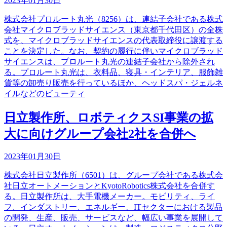
2023年01月30日
株式会社プロルート丸光（8256）は、連結子会社である株式
会社マイクロブラッドサイエンス（東京都千代田区）の全株
式を、マイクロブラッドサイエンスの代表取締役に譲渡する
ことを決定した。なお、契約の履行に伴いマイクロブラッド
サイエンスは、プロルート丸光の連結子会社から除外され
る。プロルート丸光は、衣料品、寝具・インテリア、服飾雑
貨等の卸売り販売を行っているほか、ヘッドスパ・ジェルネ
イルなどのビューティ
日立製作所、ロボティクスSI事業の拡
大に向けグループ会社2社を合併へ
2023年01月30日
株式会社日立製作所（6501）は、グループ会社である株式会
社日立オートメーションとKyotoRobotics株式会社を合併す
る。日立製作所は、大手電機メーカー。モビリティ、ライ
フ、インダストリー、エネルギー、ITセクターにおける製品
の開発、生産、販売、サービスなど、幅広い事業を展開して