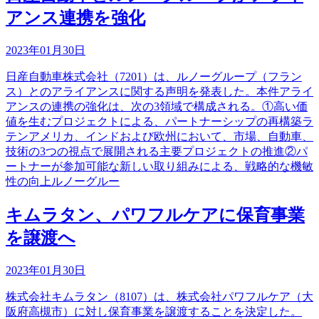
アンス連携を強化
2023年01月30日
日産自動車株式会社（7201）は、ルノーグループ（フラン
ス）とのアライアンスに関する声明を発表した。本件アライ
アンスの連携の強化は、次の3領域で構成される。①高い価
値を生むプロジェクトによる、パートナーシップの再構築ラ
テンアメリカ、インドおよび欧州において、市場、自動車、
技術の3つの視点で展開される主要プロジェクトの推進②パ
ートナーが参加可能な新しい取り組みによる、戦略的な機敏
性の向上ルノーグルー
キムラタン、パワフルケアに保育事業
を譲渡へ
2023年01月30日
株式会社キムラタン（8107）は、株式会社パワフルケア（大
阪府高槻市）に対し保育事業を譲渡することを決定した。