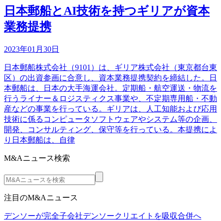
日本郵船とAI技術を持つギリアが資本
業務提携
2023年01月30日
日本郵船株式会社（9101）は、ギリア株式会社（東京都台東
区）の出資参画に合意し、資本業務提携契約を締結した。日
本郵船は、日本の大手海運会社。定期船・航空運送・物流を
行うライナー＆ロジスティクス事業や、不定期専用船・不動
産などの事業を行っている。ギリアは、人工知能および応用
技術に係るコンピュータソフトウェアやシステム等の企画、
開発、コンサルティング、保守等を行っている。本提携によ
り日本郵船は、自律
M&Aニュース検索
注目のM&Aニュース
デンソーが完全子会社デンソークリエイトを吸収合併へ