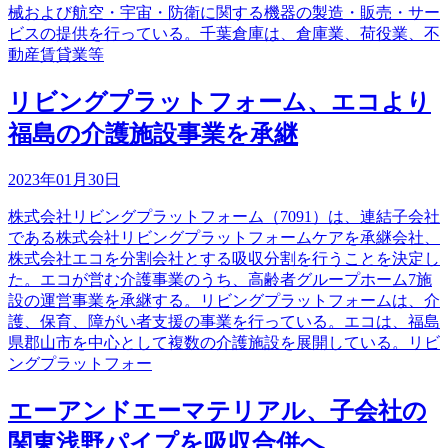
械および航空・宇宙・防衛に関する機器の製造・販売・サー
ビスの提供を行っている。千葉倉庫は、倉庫業、荷役業、不
動産賃貸業等
リビングプラットフォーム、エコより
福島の介護施設事業を承継
2023年01月30日
株式会社リビングプラットフォーム（7091）は、連結子会社
である株式会社リビングプラットフォームケアを承継会社、
株式会社エコを分割会社とする吸収分割を行うことを決定し
た。エコが営む介護事業のうち、高齢者グループホーム7施
設の運営事業を承継する。リビングプラットフォームは、介
護、保育、障がい者支援の事業を行っている。エコは、福島
県郡山市を中心として複数の介護施設を展開している。リビ
ングプラットフォー
エーアンドエーマテリアル、子会社の
関東浅野パイプを吸収合併へ