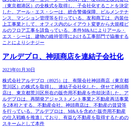
（東京都港区）の全株式を取得し、子会社化することを決定
した。アール・エス・シーは、総合警備保障、ビルメンテナ
ンス、マンション管理等を行っている。友和商工は、内装仕
上工事業として、オフィス内のレイアウト変更から大規模ビ
ルのフロア工事を請負っている。本件M&Aによりアール・
エス・シーは、建物の維持管理における工事部門で協働する
ことによりシナジー
アルデプロ、神頭商店を連結子会社化
2023年01月30日
株式会社アルデプロ（8925）は、有限会社神頭商店（東京都
荒川区）の株式を取得し、連結子会社化した。併せて神頭商
店は、東京都荒川区所在の販売用不動産を売却決済した。ア
ルデプロは、再開発アジャストメント事業と不動産再活事業
を2本柱とする、不動産会社。神頭商店は、不動産の賃貸等
を行っている。アルデプロは、M&Aを含めた販売用不動産
の仕入戦略を推進しており、有益な不動産を取得するための
スキームとして本件