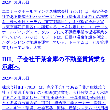
2023年01月30日
エコナックホールディングス株式会社（3521）は、特定子会
社である株式会社ハッピーリゾート（埼玉県比企郡）の株式
を、株式会社トーテム（東京都港区）および株式会社大富
（東京都江戸川区）に譲渡することを決定した。エコナック
ホールディングスは、グループにて不動産事業や温浴事業を
行っている。ハッピーリゾートは、日帰り温泉施設を併設し
たグランピング施設を運営している。トーテムは、ビル管理
業を行っている。大富
IHI、子会社千葉倉庫の不動産賃貸業を
承継へ
2023年01月30日
株式会社IHI（7013）は、完全子会社である千葉倉庫株式会
社（千葉県千葉市）の不動産賃貸業を、会社分割により承継
することを決定した。IHIを承継会社、千葉倉庫を分割会社
とする吸収分割方式。IHIは、総合重工業メーカー。資源・
エネルギー・環境、社会基盤・海洋、産業システム・汎用機