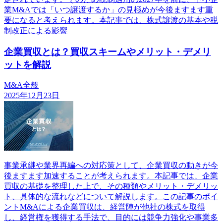
業M&Aでは「いつ譲渡するか」の見極めが今後ますます重
要になると考えられます。本記事では、株式譲渡の基本や税
制改正による影響
企業買収とは？買収スキームやメリット・デメリ
ットを解説
M&A全般
2025年12月23日
事業承継や業界再編への対応策として、企業買収の動きが今
後ますます加速することが考えられます。本記事では、企業
買収の基礎を整理した上で、その種類やメリット・デメリッ
ト、具体的な流れなどについて解説します。この記事のポイ
ントM&Aによる企業買収は、経営陣が他社の株式を取得
し、経営権を獲得する手法で、目的には競争力強化や事業多