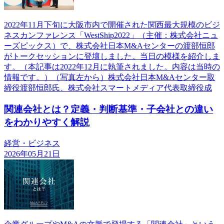
2022年11月下旬に大阪市内で開催された関西最大規模のビジ
ネスカンファレンス「WestShip2022」（主催：株式会社ニュ
ーズピックス）で、株式会社日本M&Aセンターの渡部恒郎
がトークセッションに登壇しました。当日の模様を紹介しま
す。（本記事は2022年12月に執筆されました。内容は当時の
情報です。）（写真左から）株式会社日本M&Aセンター取
締役渡部恒郎氏、株式会社スマートメディア代表取締役成
関連会社とは？定義・判断基準・子会社との違い
をわかりやすく解説
経営・ビジネス
2026年05月21日