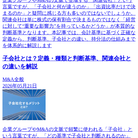
企業グループやM&Aの文脈で登場する「関連会社」という
言葉ですが、「子会社と何が違うのか」「出資比率だけで決
まるのか」と疑問に感じる方も多いのではないでしょうか。
関連会社は単に株式の保有割合で決まるものではなく「経営
に対して“重要な影響力”を持っているかどうか」が本質的な
判断基準となります。本記事では、会計基準に基づく正確な
定義から、判断基準、子会社との違い、持分法の仕組みまで
を体系的に解説します
子会社とは？定義・種類と判断基準、関連会社と
の違いを解説
M&A全般
2026年05月21日
企業グループやM&Aの文脈で頻繁に使われる「子会社」と
いう言葉ですが、「どの基準で子会社と判断されるのか」