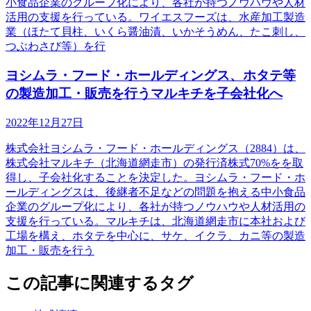
小食品企業のグループ化により、各社が持つノウハウや人材
活用の支援を行っている。ワイエスフーズは、水産加工製造
業（ほたて貝柱、いくら醤油漬、いかそうめん、たこ刺し、
つぶわさび等）を行
ヨシムラ・フード・ホールディングス、ホタテ等
の製造加工・販売を行うマルキチを子会社化へ
2022年12月27日
株式会社ヨシムラ・フード・ホールディングス（2884）は、
株式会社マルキチ（北海道網走市）の発行済株式70%をを取
得し、子会社化することを決定した。ヨシムラ・フード・ホ
ールディングスは、後継者不足などの問題を抱える中小食品
企業のグループ化により、各社が持つノウハウや人材活用の
支援を行っている。マルキチは、北海道網走市に本社および
工場を構え、ホタテを中心に、サケ、イクラ、カニ等の製造
加工・販売を行う
この記事に関連するタグ