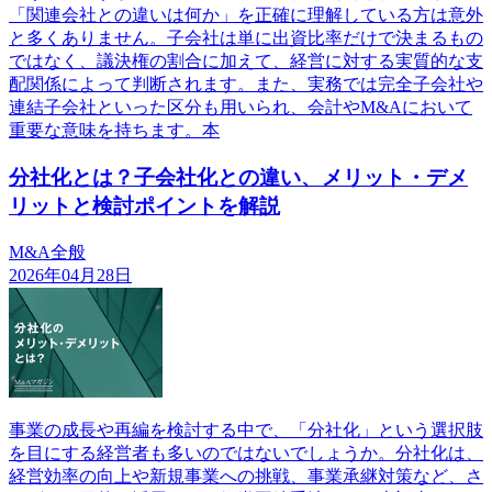
「関連会社との違いは何か」を正確に理解している方は意外
と多くありません。子会社は単に出資比率だけで決まるもの
ではなく、議決権の割合に加えて、経営に対する実質的な支
配関係によって判断されます。また、実務では完全子会社や
連結子会社といった区分も用いられ、会計やM&Aにおいて
重要な意味を持ちます。本
分社化とは？子会社化との違い、メリット・デメ
リットと検討ポイントを解説
M&A全般
2026年04月28日
事業の成長や再編を検討する中で、「分社化」という選択肢
を目にする経営者も多いのではないでしょうか。分社化は、
経営効率の向上や新規事業への挑戦、事業承継対策など、さ