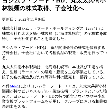
ヨシムラ・フード・HD、丸太太兵衛小
林製麺の株式取得、子会社化へ
更新日：
2022年11月04日
株式会社ヨシムラ・フード・ホールディングス（2884）は、
株式会社丸太太兵衛小林製麺（北海道札幌市）の全株式を取
得し、子会社化することを決定した。
ヨシムラ・フード・HDは、食品関連会社の株式を保有する
持株会社。子会社において各種食品の製造・販売を行ってい
る。
丸太太兵衛小林製麺は、北海道札幌市に本社及び工場を構
え、生麺（ラーメン）の製造・販売を主な事業としている。
餃子の皮の製造及びたれ等調味料の販売も一部行っている。
本件
M&A
によりヨシムラ・フード・HDは、丸太太兵衛小林
製麺が持つビジネスモデル・製造技術・ブランドといった強
みと、ヨシムラ・フード・HDの持つ経営ノウハウや中小企
業支援プラットフォームを活用し、グループにおける相乗効
果創出を図る。