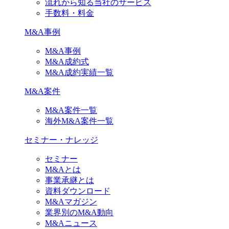
流れから知る当社のサービス
手数料・料金
M&A事例
M&A事例
M&A成約式
M&A成約実績一覧
M&A案件
M&A案件一覧
海外M&A案件一覧
セミナー・ナレッジ
セミナー
M&Aとは
事業承継とは
資料ダウンロード
M&Aマガジン
業界別のM&A動向
M&Aニュース