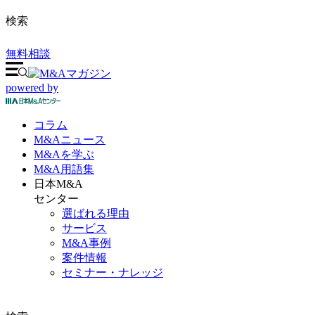
検索
無料相談
powered by
コラム
M&A
ニュース
M&Aを
学ぶ
M&A
用語集
日本M&A
センター
選ばれる理由
サービス
M&A事例
案件情報
セミナー・ナレッジ