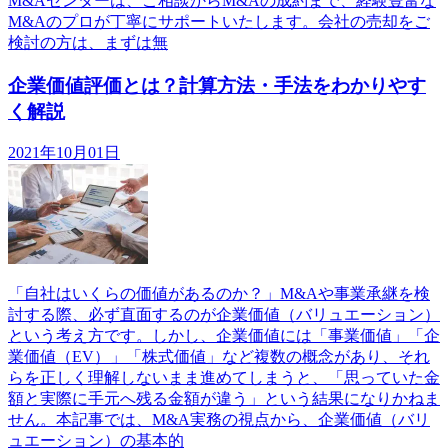
M&Aセンターは、ご相談からM&Aの成約まで、経験豊富な
M&Aのプロが丁寧にサポートいたします。会社の売却をご
検討の方は、まずは無
企業価値評価とは？計算方法・手法をわかりやす
く解説
2021年10月01日
「自社はいくらの価値があるのか？」M&Aや事業承継を検
討する際、必ず直面するのが企業価値（バリュエーション）
という考え方です。しかし、企業価値には「事業価値」「企
業価値（EV）」「株式価値」など複数の概念があり、それ
らを正しく理解しないまま進めてしまうと、「思っていた金
額と実際に手元へ残る金額が違う」という結果になりかねま
せん。本記事では、M&A実務の視点から、企業価値（バリ
ュエーション）の基本的