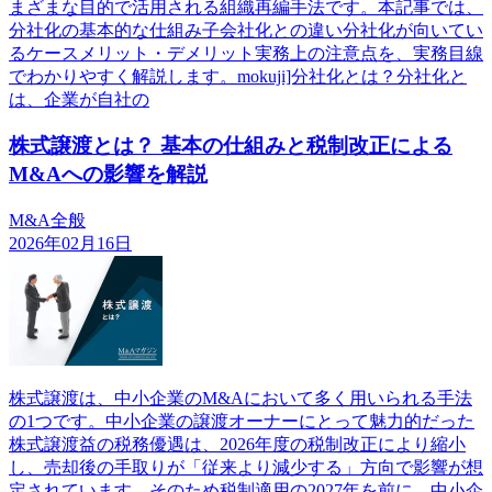
まざまな目的で活用される組織再編手法です。本記事では、
分社化の基本的な仕組み子会社化との違い分社化が向いてい
るケースメリット・デメリット実務上の注意点を、実務目線
でわかりやすく解説します。mokuji]分社化とは？分社化と
は、企業が自社の
株式譲渡とは？ 基本の仕組みと税制改正による
M&Aへの影響を解説
M&A全般
2026年02月16日
株式譲渡は、中小企業のM&Aにおいて多く用いられる手法
の1つです。中小企業の譲渡オーナーにとって魅力的だった
株式譲渡益の税務優遇は、2026年度の税制改正により縮小
し、売却後の手取りが「従来より減少する」方向で影響が想
定されています。そのため税制適用の2027年を前に、中小企