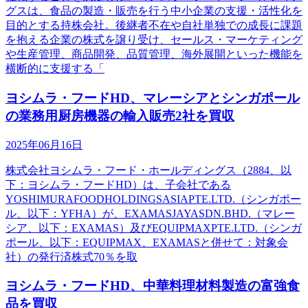
グスは、食品の製造・販売を行う中小企業の支援・活性化を
目的とする持株会社。後継者不在や自社単独での成長に課題
を抱える企業の株式を譲り受け、セールス・マーケティング
や生産管理、商品開発、品質管理、海外展開といった機能を
横断的に支援する「
ヨシムラ・フードHD、マレーシアとシンガポール
の業務用厨房機器の輸入販売2社を買収
2025年06月16日
株式会社ヨシムラ・フード・ホールディングス（2884、以
下：ヨシムラ・フードHD）は、子会社である
YOSHIMURAFOODHOLDINGSASIAPTE.LTD.（シンガポー
ル、以下：YFHA）が、EXAMASJAYASDN.BHD.（マレー
シア、以下：EXAMAS）及びEQUIPMAXPTE.LTD.（シンガ
ポール、以下：EQUIPMAX、EXAMASと併せて：対象会
社）の発行済株式70％を取
ヨシムラ・フードHD、中華料理材料製造の富強食
品を買収