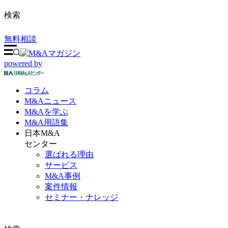
検索
無料相談
powered by
コラム
M&A
ニュース
M&Aを
学ぶ
M&A
用語集
日本M&A
センター
選ばれる理由
サービス
M&A事例
案件情報
セミナー・ナレッジ