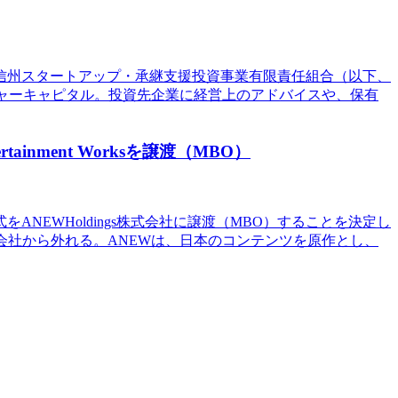
「信州スタートアップ・承継支援投資事業有限責任組合（以下、
チャーキャピタル。投資先企業に経営上のアドバイスや、保有
inment Worksを譲渡（MBO）
全株式をANEWHoldings株式会社に譲渡（MBO）することを決定し
子会社から外れる。ANEWは、日本のコンテンツを原作とし、