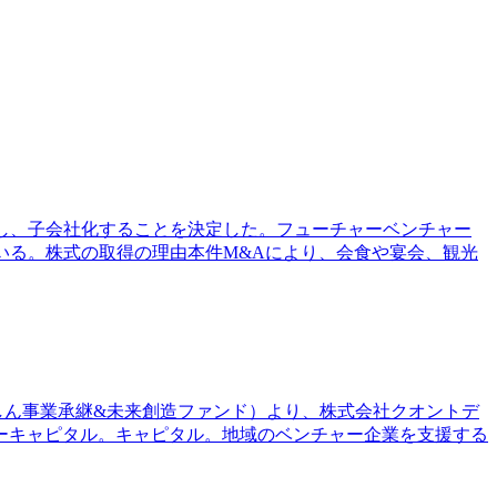
取得し、子会社化することを決定した。フューチャーベンチャー
ている。株式の取得の理由本件M&Aにより、会食や宴会、観光
しん事業承継&未来創造ファンド）より、株式会社クオントデ
ーキャピタル。キャピタル。地域のベンチャー企業を支援する