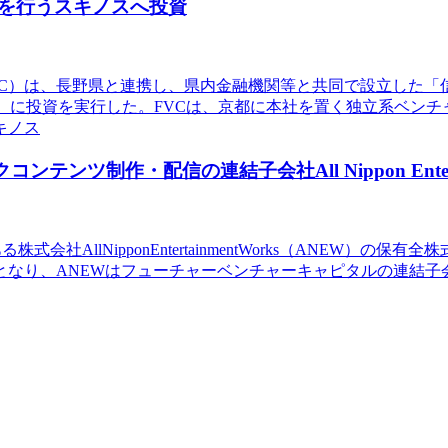
を行うスキノスへ投資
FVC）は、長野県と連携し、県内金融機関等と共同で設立した
）に投資を実行した。FVCは、京都に本社を置く独立系ベン
キノス
ンツ制作・配信の連結子会社All Nippon Enterta
社AllNipponEntertainmentWorks（ANEW）の保有
.0％となり、ANEWはフューチャーベンチャーキャピタルの連結