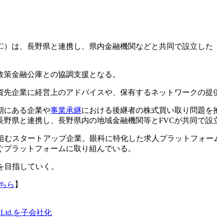
FVC）は、長野県と連携し、県内金融機関などと共同で設立し
政策金融公庫との協調支援となる。
投資先企業に経営上のアドバイスや、保有するネットワークの提
期にある企業や
事業承継
における後継者の株式買い取り問題を
長野県と連携し、長野県内の地域金融機関等とFVCが共同で設
組むスタートアップ企業。眼科に特化した求人プラットフォーム「Co
ぐプラットフォームに取り組んでいる。
会を目指していく。
ちら
】
 Ltd.を子会社化