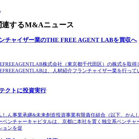
へ
連するM&Aニュース
イザー業のTHE FREE AGENT LABを買収へ
HEFREEAGENTLAB株式会社（東京都千代田区）の株式を
FREEAGENTLABは、人材紹介フランチャイザー業を行っ
テクトに投資実行
かんしん事業承継&未来創造投資事業有限責任組合（以下、かん
ーベンチャーキャピタルは、京都に本社を置く独立系ベンチャ
ションを促