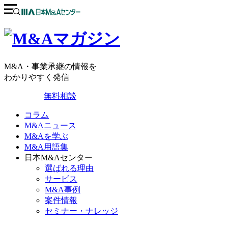
M&A・事業承継の情報を
わかりやすく発信
無料相談
コラム
M&Aニュース
M&Aを学ぶ
M&A用語集
日本M&Aセンター
選ばれる理由
サービス
M&A事例
案件情報
セミナー・ナレッジ