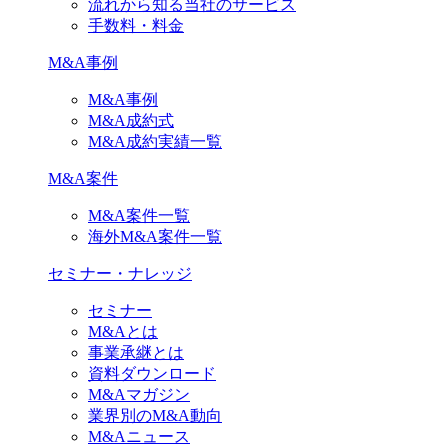
流れから知る当社のサービス
手数料・料金
M&A事例
M&A事例
M&A成約式
M&A成約実績一覧
M&A案件
M&A案件一覧
海外M&A案件一覧
セミナー・ナレッジ
セミナー
M&Aとは
事業承継とは
資料ダウンロード
M&Aマガジン
業界別のM&A動向
M&Aニュース