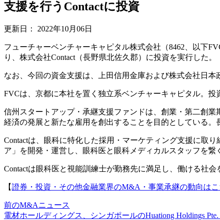
支援を行うContactに投資
更新日：
2022年10月06日
フューチャーベンチャーキャピタル株式会社（8462、以下
り、株式会社Contact（長野県北佐久郡）に投資を実行した。
なお、今回の資金支援は、上田信用金庫および株式会社日本
FVCは、京都に本社を置く独立系ベンチャーキャピタル。
信州スタートアップ・承継支援ファンドは、創業・第二創業
経済の発展と新たな雇用を創出することを目的としている。
Contactは、眼科に特化した採用・マーケティング支援に取り
ア」を開発・運営し、眼科医と眼科メディカルスタッフを繋
Contactは眼科医と視能訓練士が勤務先に満足し、働ける社
【
證券・投資・その他金融業界のM&A・事業承継の動向はこ
前のM&Aニュース
電材ホールディングス、シンガポールのHuationg Holdings Pte.