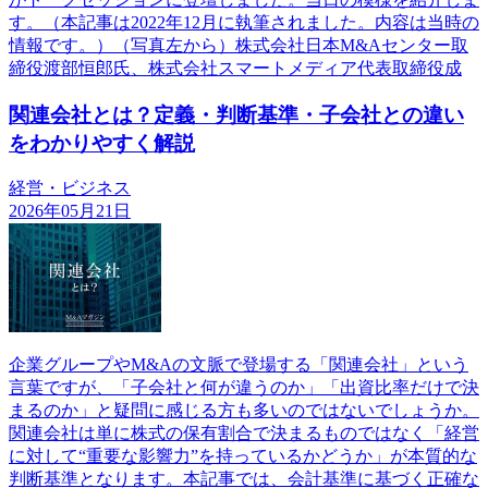
す。（本記事は2022年12月に執筆されました。内容は当時の
情報です。）（写真左から）株式会社日本M&Aセンター取
締役渡部恒郎氏、株式会社スマートメディア代表取締役成
関連会社とは？定義・判断基準・子会社との違い
をわかりやすく解説
経営・ビジネス
2026年05月21日
企業グループやM&Aの文脈で登場する「関連会社」という
言葉ですが、「子会社と何が違うのか」「出資比率だけで決
まるのか」と疑問に感じる方も多いのではないでしょうか。
関連会社は単に株式の保有割合で決まるものではなく「経営
に対して“重要な影響力”を持っているかどうか」が本質的な
判断基準となります。本記事では、会計基準に基づく正確な