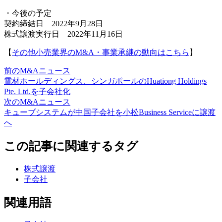
・今後の予定
契約締結日 2022年9月28日
株式譲渡実行日 2022年11月16日
【
その他小売業界のM&A・事業承継の動向はこちら
】
前のM&Aニュース
電材ホールディングス、シンガポールのHuationg Holdings
Pte. Ltd.を子会社化
次のM&Aニュース
キューブシステムが中国子会社を小松Business Serviceに譲渡
へ
この記事に関連するタグ
株式譲渡
子会社
関連用語