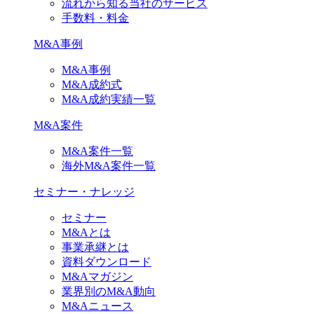
流れから知る当社のサービス
手数料・料金
M&A事例
M&A事例
M&A成約式
M&A成約実績一覧
M&A案件
M&A案件一覧
海外M&A案件一覧
セミナー・ナレッジ
セミナー
M&Aとは
事業承継とは
資料ダウンロード
M&Aマガジン
業界別のM&A動向
M&Aニュース