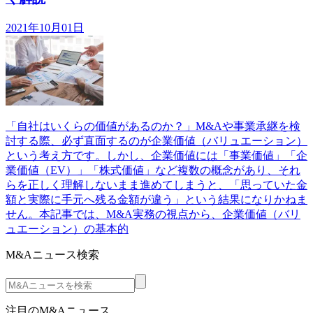
2021年10月01日
「自社はいくらの価値があるのか？」M&Aや事業承継を検
討する際、必ず直面するのが企業価値（バリュエーション）
という考え方です。しかし、企業価値には「事業価値」「企
業価値（EV）」「株式価値」など複数の概念があり、それ
らを正しく理解しないまま進めてしまうと、「思っていた金
額と実際に手元へ残る金額が違う」という結果になりかねま
せん。本記事では、M&A実務の視点から、企業価値（バリ
ュエーション）の基本的
M&Aニュース検索
注目のM&Aニュース