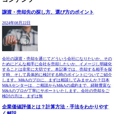
譲渡・売却先の探し方、選び方のポイント
2024年08月22日
会社の譲渡・売却を通じてどういう会社になりたいか、その
ためにどんな相手に会社を売却したいか、イメージし明確化
することは非常に大切です。本記事では、売却する相手を探
す時、そして具体的に検討する時のポイントについてご紹介
します。M&Aのプロに、まずは相談してみませんか？日本
M&Aセンターは、ご相談からM&Aの成約まで、経験豊富な
M&Aのプロが丁寧にサポートいたします。会社の売却をご
検討の方は、まずは無
企業価値評価とは？計算方法・手法をわかりやす
く解説