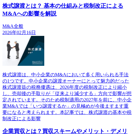
株式譲渡とは？ 基本の仕組みと税制改正による
M&Aへの影響を解説
M&A全般
2026年02月16日
株式譲渡は、中小企業のM&Aにおいて多く用いられる手法
の1つです。中小企業の譲渡オーナーにとって魅力的だった
株式譲渡益の税務優遇は、2026年度の税制改正により縮小
し、売却後の手取りが「従来より減少する」方向で影響が想
定されています。そのため税制適用の2027年を前に、中小企
業M&Aでは「いつ譲渡するか」の見極めが今後ますます重
要になると考えられます。本記事では、株式譲渡の基本や税
制改正による影響
企業買収とは？買収スキームやメリット・デメリ