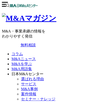
M&A・事業承継の情報を
わかりやすく発信
無料相談
コラム
M&Aニュース
M&Aを学ぶ
M&A用語集
日本M&Aセンター
選ばれる理由
サービス
M&A事例
案件情報
セミナー・ナレッジ