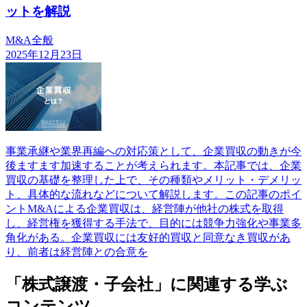
ットを解説
M&A全般
2025年12月23日
事業承継や業界再編への対応策として、企業買収の動きが今
後ますます加速することが考えられます。本記事では、企業
買収の基礎を整理した上で、その種類やメリット・デメリッ
ト、具体的な流れなどについて解説します。この記事のポイ
ントM&Aによる企業買収は、経営陣が他社の株式を取得
し、経営権を獲得する手法で、目的には競争力強化や事業多
角化がある。企業買収には友好的買収と同意なき買収があ
り、前者は経営陣との合意を
「株式譲渡・子会社」に関連する学ぶ
コンテンツ