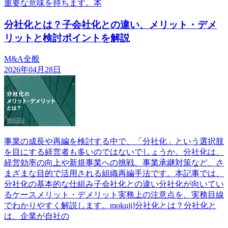
重要な意味を持ちます。本
分社化とは？子会社化との違い、メリット・デメ
リットと検討ポイントを解説
M&A全般
2026年04月28日
事業の成長や再編を検討する中で、「分社化」という選択肢
を目にする経営者も多いのではないでしょうか。分社化は、
経営効率の向上や新規事業への挑戦、事業承継対策など、さ
まざまな目的で活用される組織再編手法です。本記事では、
分社化の基本的な仕組み子会社化との違い分社化が向いてい
るケースメリット・デメリット実務上の注意点を、実務目線
でわかりやすく解説します。mokuji]分社化とは？分社化と
は、企業が自社の