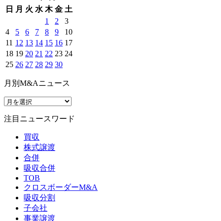
日
月
火
水
木
金
土
1
2
3
4
5
6
7
8
9
10
11
12
13
14
15
16
17
18
19
20
21
22
23
24
25
26
27
28
29
30
月別M&Aニュース
注目ニュースワード
買収
株式譲渡
合併
吸収合併
TOB
クロスボーダーM&A
吸収分割
子会社
事業譲渡