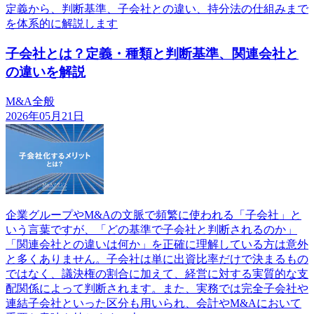
定義から、判断基準、子会社との違い、持分法の仕組みまで
を体系的に解説します
子会社とは？定義・種類と判断基準、関連会社と
の違いを解説
M&A全般
2026年05月21日
企業グループやM&Aの文脈で頻繁に使われる「子会社」と
いう言葉ですが、「どの基準で子会社と判断されるのか」
「関連会社との違いは何か」を正確に理解している方は意外
と多くありません。子会社は単に出資比率だけで決まるもの
ではなく、議決権の割合に加えて、経営に対する実質的な支
配関係によって判断されます。また、実務では完全子会社や
連結子会社といった区分も用いられ、会計やM&Aにおいて