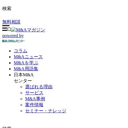
検索
無料相談
powered by
コラム
M&A
ニュース
M&Aを
学ぶ
M&A
用語集
日本M&A
センター
選ばれる理由
サービス
M&A事例
案件情報
セミナー・ナレッジ