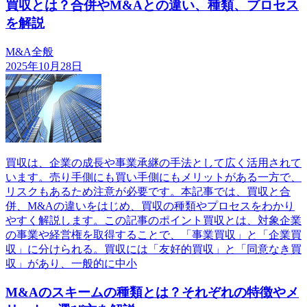
買収とは？合併やM&Aとの違い、種類、プロセス
を解説
M&A全般
2025年10月28日
買収は、企業の成長や事業承継の手法として広く活用されて
います。売り手側にも買い手側にもメリットがある一方で、
リスクもあるため注意が必要です。本記事では、買収と合
併、M&Aの違いをはじめ、買収の種類やプロセスをわかり
やすく解説します。この記事のポイント買収とは、対象企業
の事業や経営権を取得することで、「事業買収」と「企業買
収」に分けられる。買収には「友好的買収」と「同意なき買
収」があり、一般的に中小
M&Aのスキームの種類とは？それぞれの特徴やメ