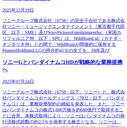
2025年12月19日
ソニーグループ株式会社（6758）の完全子会社である株式会
社ソニー・ミュージックエンタテインメント（東京都千代田
区、以下：SME）及びSonyPicturesEntertainmentInc.（米国カ
リフォルニア州、以下：SPE）は、WildBrainLtd.（カナダ・
オンタリオ州）との間で、WildBrainが間接的に保有する
PeanutsHoldingsLLCの持分約41％の全てを、SME及び
ソニーGとバンダイナムコHDが戦略的な業務提携
へ
2025年07月24日
ソニーグループ株式会社（6758：以下、ソニー）と、株式会
社バンダイナムコホールディングス（7832：以下、バンダイ
ナムコ）は、業務提携契約の締結を発表した。また、ソニー
はバンダイナムコの株式1,600万株を約680億円で取得するこ
とに合意。本株式取得により、ソニーはバンダイナムコの発
行済株式総数の約2.5％を保有する株主となる。ソニーは、