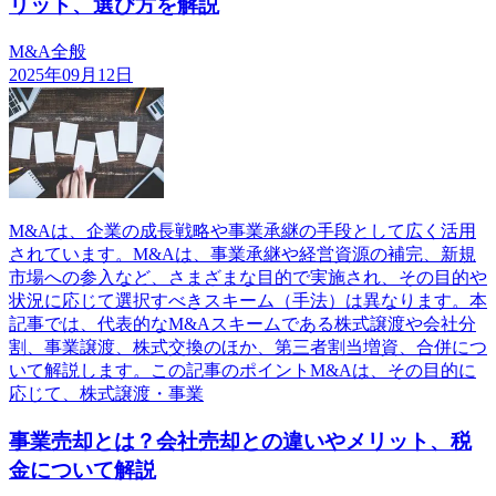
リット、選び方を解説
M&A全般
2025年09月12日
M&Aは、企業の成長戦略や事業承継の手段として広く活用
されています。M&Aは、事業承継や経営資源の補完、新規
市場への参入など、さまざまな目的で実施され、その目的や
状況に応じて選択すべきスキーム（手法）は異なります。本
記事では、代表的なM&Aスキームである株式譲渡や会社分
割、事業譲渡、株式交換のほか、第三者割当増資、合併につ
いて解説します。この記事のポイントM&Aは、その目的に
応じて、株式譲渡・事業
事業売却とは？会社売却との違いやメリット、税
金について解説