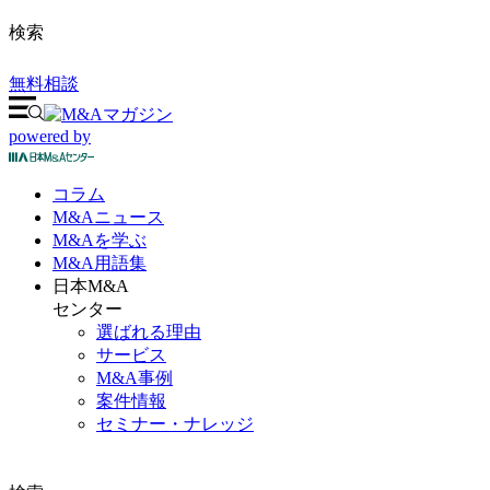
検索
無料相談
powered by
コラム
M&A
ニュース
M&Aを
学ぶ
M&A
用語集
日本M&A
センター
選ばれる理由
サービス
M&A事例
案件情報
セミナー・ナレッジ