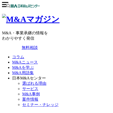
M&A・事業承継の情報を
わかりやすく発信
無料相談
コラム
M&Aニュース
M&Aを学ぶ
M&A用語集
日本M&Aセンター
選ばれる理由
サービス
M&A事例
案件情報
セミナー・ナレッジ