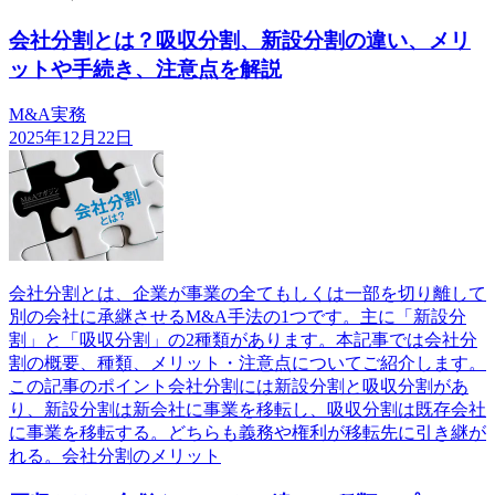
会社分割とは？吸収分割、新設分割の違い、メリ
ットや手続き、注意点を解説
M&A実務
2025年12月22日
会社分割とは、企業が事業の全てもしくは一部を切り離して
別の会社に承継させるM&A手法の1つです。主に「新設分
割」と「吸収分割」の2種類があります。本記事では会社分
割の概要、種類、メリット・注意点についてご紹介します。
この記事のポイント会社分割には新設分割と吸収分割があ
り、新設分割は新会社に事業を移転し、吸収分割は既存会社
に事業を移転する。どちらも義務や権利が移転先に引き継が
れる。会社分割のメリット