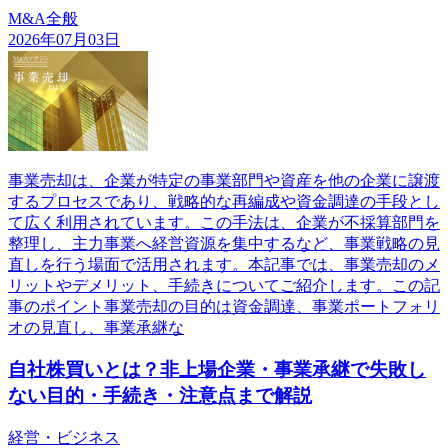
M&A全般
2026年07月03日
事業売却は、企業が特定の事業部門や資産を他の企業に譲渡
するプロセスであり、戦略的な再編成や資金調達の手段とし
て広く利用されています。この手法は、企業が不採算部門を
整理し、主力事業へ経営資源を集中するなど、事業戦略の見
直しを行う場面で活用されます。本記事では、事業売却のメ
リットやデメリット、手続きについてご紹介します。この記
事のポイント事業売却の目的は資金調達、事業ポートフォリ
オの見直し、事業承継な
自社株買いとは？非上場企業・事業承継で失敗し
ない目的・手続き・注意点まで解説
経営・ビジネス