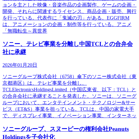
ョンを主とした映像・音楽作品の企画製作、ゲームの企画・
開発、それらに関連するライセンス、商品企画・販売、興行
を行っている。代表作に「鬼滅の刃」がある。EGGFIRM
は、アニメーションの企画・制作等を行っている。アニメ
「無職転生～異世界
ソニー、テレビ事業を分離し中国TCLとの合弁会
社に承継
2026年01月20日
ソニーグループ株式会社（6758）傘下のソニー株式会社（東
京都港区）は、テレビ事業を分離し、
TCLElectronicsHoldingsLimited（中国広東省、以下：TCL）と
の合弁会社に承継することを発表した。ソニーは、ソニーグ
ループにおいて、エンタテインメント・テクノロジー&サー
ビス（ET&S）事業を担っている。TCLは、中国の家電大手
で、ディスプレイ事業、イノベーション事業、インターネッ
ソニーグループ、スヌーピーの権利会社Peanuts
Holdingsを子会社化