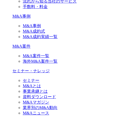
流れから知る当社のサービス
手数料・料金
M&A事例
M&A事例
M&A成約式
M&A成約実績一覧
M&A案件
M&A案件一覧
海外M&A案件一覧
セミナー・ナレッジ
セミナー
M&Aとは
事業承継とは
資料ダウンロード
M&Aマガジン
業界別のM&A動向
M&Aニュース