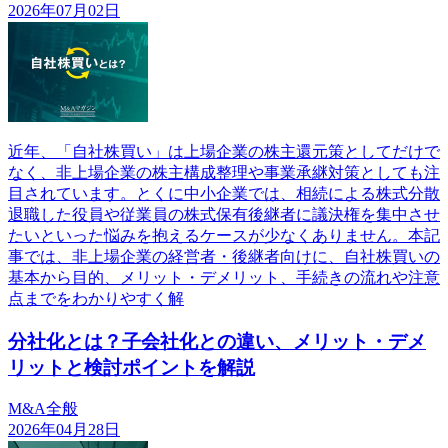
2026年07月02日
近年、「自社株買い」は上場企業の株主還元策としてだけで
なく、非上場企業の株主構成整理や事業承継対策としても注
目されています。とくに中小企業では、相続による株式分散
退職した役員や従業員の株式保有後継者に議決権を集中させ
たいといった悩みを抱えるケースが少なくありません。本記
事では、非上場企業の経営者・後継者向けに、自社株買いの
基本から目的、メリット・デメリット、手続きの流れや注意
点までをわかりやすく解
分社化とは？子会社化との違い、メリット・デメ
リットと検討ポイントを解説
M&A全般
2026年04月28日