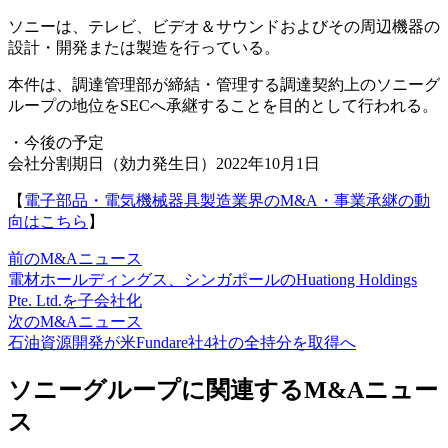
ソニーは、テレビ、ビデオ＆サウンドおよびその周辺機器の
設計・開発または製造を行っている。
本件は、調達管理部が締結・管理する調達契約上のソニーグ
ループの地位をSECへ承継することを目的として行われる。
・今後の予定
会社分割期日（効力発生日）2022年10月1日
【
電子部品・電気機械器具製造業界のM&A・事業承継の動
向はこちら
】
前のM&Aニュース
電材ホールディングス、シンガポールのHuationg Holdings
Pte. Ltd.を子会社化
次のM&Aニュース
石油資源開発が米Fundare社4社の全持分を取得へ
ソニーグループに関連するM&Aニュー
ス