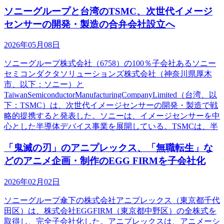
ソニーグループと台湾のTSMC、次世代イメージ
センサーの開発・製造の合弁会社設立へ
2026年05月08日
ソニーグループ株式会社（6758）の100％子会社あるソニー
セミコンダクタソリューションズ株式会社（神奈川県厚木
市、以下：ソニー）と
TaiwanSemiconductorManufacturingCompanyLimited（台湾、以
下：TSMC）は、次世代イメージセンサーの開発・製造で戦
略的提携すると発表した。ソニーは、イメージセンサーを中
心とした半導体デバイス事業を展開している。TSMCは、半
「鬼滅の刃」のアニプレックス、「無職転生」な
どのアニメ企画・制作のEGG FIRMを子会社化
2026年02月02日
ソニーグループ傘下の株式会社アニプレックス（東京都千代
田区）は、株式会社EGGFIRM（東京都中野区）の全株式を
取得し、完全子会社化した。アニプレックスは、アニメーシ