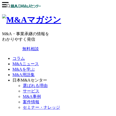
M&A・事業承継の情報を
わかりやすく発信
無料相談
コラム
M&Aニュース
M&Aを学ぶ
M&A用語集
日本M&Aセンター
選ばれる理由
サービス
M&A事例
案件情報
セミナー・ナレッジ