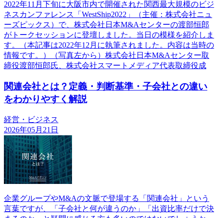
2022年11月下旬に大阪市内で開催された関西最大規模のビジ
ネスカンファレンス「WestShip2022」（主催：株式会社ニュ
ーズピックス）で、株式会社日本M&Aセンターの渡部恒郎
がトークセッションに登壇しました。当日の模様を紹介しま
す。（本記事は2022年12月に執筆されました。内容は当時の
情報です。）（写真左から）株式会社日本M&Aセンター取
締役渡部恒郎氏、株式会社スマートメディア代表取締役成
関連会社とは？定義・判断基準・子会社との違い
をわかりやすく解説
経営・ビジネス
2026年05月21日
企業グループやM&Aの文脈で登場する「関連会社」という
言葉ですが、「子会社と何が違うのか」「出資比率だけで決