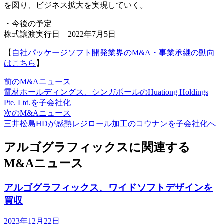
を図り、ビジネス拡大を実現していく。
・今後の予定
株式譲渡実行日 2022年7月5日
【
自社パッケージソフト開発業界のM&A・事業承継の動向
はこちら
】
前のM&Aニュース
電材ホールディングス、シンガポールのHuationg Holdings
Pte. Ltd.を子会社化
次のM&Aニュース
三井松島HDが感熱レジロール加工のコウナンを子会社化へ
アルゴグラフィックスに関連する
M&Aニュース
アルゴグラフィックス、ワイドソフトデザインを
買収
2023年12月22日