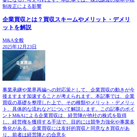
制改正による影響
企業買収とは？買収スキームやメリット・デメリ
ットを解説
M&A全般
2025年12月23日
事業承継や業界再編への対応策として、企業買収の動きが今
後ますます加速することが考えられます。本記事では、企業
買収の基礎を整理した上で、その種類やメリット・デメリッ
ト、具体的な流れなどについて解説します。この記事のポイ
ントM&Aによる企業買収は、経営陣が他社の株式を取得
し、経営権を獲得する手法で、目的には競争力強化や事業多
角化がある。企業買収には友好的買収と同意なき買収があ
り、前者は経営陣との合意を