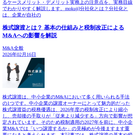
るケースメリット・デメリット実務上の注意点を、実務目線
でわかりやすく解説します。mokuji]分社化とは？分社化と
は、企業が自社の
株式譲渡とは？ 基本の仕組みと税制改正による
M&Aへの影響を解説
M&A全般
2026年02月16日
株式譲渡は、中小企業のM&Aにおいて多く用いられる手法
の1つです。中小企業の譲渡オーナーにとって魅力的だった
株式譲渡益の税務優遇は、2026年度の税制改正により縮小
し、売却後の手取りが「従来より減少する」方向で影響が想
定されています。そのため税制適用の2027年を前に、中小企
業M&Aでは「いつ譲渡するか」の見極めが今後ますます重
要になると考えられます。本記事では、株式譲渡の基本や税