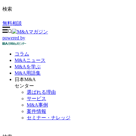
検索
無料相談
powered by
コラム
M&A
ニュース
M&Aを
学ぶ
M&A
用語集
日本M&A
センター
選ばれる理由
サービス
M&A事例
案件情報
セミナー・ナレッジ