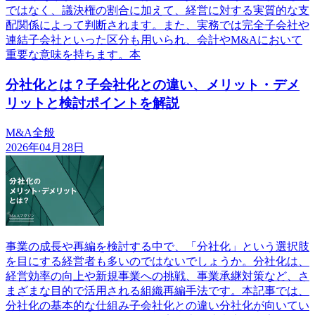
ではなく、議決権の割合に加えて、経営に対する実質的な支
配関係によって判断されます。また、実務では完全子会社や
連結子会社といった区分も用いられ、会計やM&Aにおいて
重要な意味を持ちます。本
分社化とは？子会社化との違い、メリット・デメ
リットと検討ポイントを解説
M&A全般
2026年04月28日
事業の成長や再編を検討する中で、「分社化」という選択肢
を目にする経営者も多いのではないでしょうか。分社化は、
経営効率の向上や新規事業への挑戦、事業承継対策など、さ
まざまな目的で活用される組織再編手法です。本記事では、
分社化の基本的な仕組み子会社化との違い分社化が向いてい