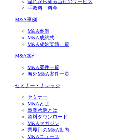
流れから知る当社のサービス
手数料・料金
M&A事例
M&A事例
M&A成約式
M&A成約実績一覧
M&A案件
M&A案件一覧
海外M&A案件一覧
セミナー・ナレッジ
セミナー
M&Aとは
事業承継とは
資料ダウンロード
M&Aマガジン
業界別のM&A動向
M&Aニュース