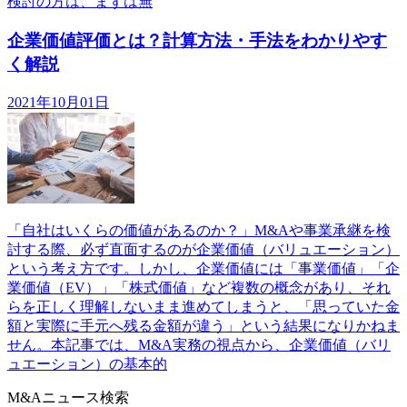
検討の方は、まずは無
企業価値評価とは？計算方法・手法をわかりやす
く解説
2021年10月01日
「自社はいくらの価値があるのか？」M&Aや事業承継を検
討する際、必ず直面するのが企業価値（バリュエーション）
という考え方です。しかし、企業価値には「事業価値」「企
業価値（EV）」「株式価値」など複数の概念があり、それ
らを正しく理解しないまま進めてしまうと、「思っていた金
額と実際に手元へ残る金額が違う」という結果になりかねま
せん。本記事では、M&A実務の視点から、企業価値（バリ
ュエーション）の基本的
M&Aニュース検索