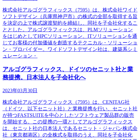
株式会社アルゴグラフィックス（7595）は、株式会社ワイド
ソフトデザイン（兵庫県神戸市）の株式の全部を取得する旨
を決定の上で株式譲渡契約を締結し、同社を子会社化するこ
ととした。アルゴグラフィックスは、PLMソリューション
をはじめとしてHPCソリューション、ITソリューションを通
じてお客様の付加価値を創造するテクニカル・ソリューショ
ン・プロバイダー。ワイドソフトデザイン社は、建築系シミ
ュレーション・
アルゴグラフィックス、ドイツのセニット社と業
務提携。日本法人を子会社化へ
2023年03月30日
株式会社アルゴグラフィックス（7595）は、CENITAG社
（ドイツ、以下セニット社）と業務提携を行い、セニット社
が持つFASTSUITEを中心としたソフトウェア製品群の販売
を開始する。この提携の一環としてアルゴグラフィックス
は、セニット社の日本法人であるセニット・ジャパン株式会
社（東京都港区）の全株式を取得のうえ、同社を子会社化