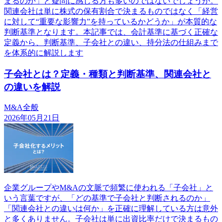
まるのか」と疑問に感じる方も多いのではないでしょうか。
関連会社は単に株式の保有割合で決まるものではなく「経営
に対して“重要な影響力”を持っているかどうか」が本質的な
判断基準となります。本記事では、会計基準に基づく正確な
定義から、判断基準、子会社との違い、持分法の仕組みまで
を体系的に解説します
子会社とは？定義・種類と判断基準、関連会社と
の違いを解説
M&A全般
2026年05月21日
企業グループやM&Aの文脈で頻繁に使われる「子会社」と
いう言葉ですが、「どの基準で子会社と判断されるのか」
「関連会社との違いは何か」を正確に理解している方は意外
と多くありません。子会社は単に出資比率だけで決まるもの