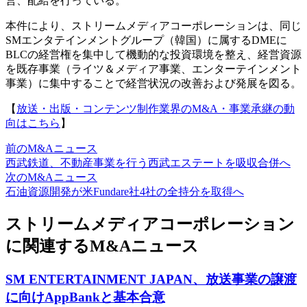
営、配給を行っている。
本件により、ストリームメディアコーポレーションは、同じ
SMエンタテインメントグループ（韓国）に属するDMEに
BLCの経営権を集中して機動的な投資環境を整え、経営資源
を既存事業（ライツ＆メディア事業、エンターテインメント
事業）に集中することで経営状況の改善および発展を図る。
【
放送・出版・コンテンツ制作業界のM&A・事業承継の動
向はこちら
】
前のM&Aニュース
西武鉄道、不動産事業を行う西武エステートを吸収合併へ
次のM&Aニュース
石油資源開発が米Fundare社4社の全持分を取得へ
ストリームメディアコーポレーション
に関連するM&Aニュース
SM ENTERTAINMENT JAPAN、放送事業の譲渡
に向けAppBankと基本合意