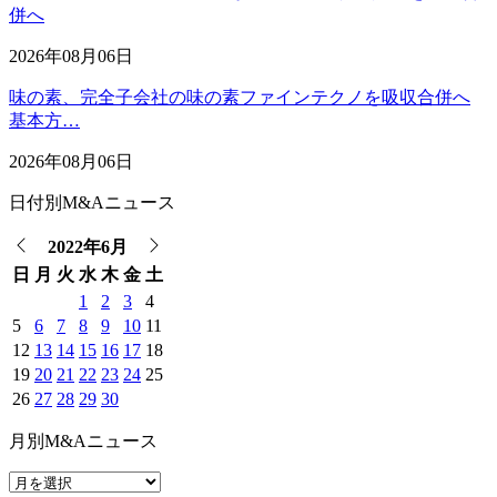
併へ
2026年08月06日
味の素、完全子会社の味の素ファインテクノを吸収合併へ
基本方…
2026年08月06日
日付別M&Aニュース
2022年6月
日
月
火
水
木
金
土
1
2
3
4
5
6
7
8
9
10
11
12
13
14
15
16
17
18
19
20
21
22
23
24
25
26
27
28
29
30
月別M&Aニュース