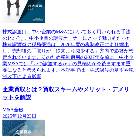
株式譲渡は、中小企業のM&Aにおいて多く用いられる手法
の1つです。中小企業の譲渡オーナーにとって魅力的だった
株式譲渡益の税務優遇は、2026年度の税制改正により縮小
し、売却後の手取りが「従来より減少する」方向で影響が想
定されています。そのため税制適用の2027年を前に、中小企
業M&Aでは「いつ譲渡するか」の見極めが今後ますます重
要になると考えられます。本記事では、株式譲渡の基本や税
制改正による影響
企業買収とは？買収スキームやメリット・デメリ
ットを解説
M&A全般
2025年12月23日