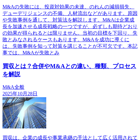
M&Aの失敗には、投資対効果の未達、のれんの減損損失、
デューデリジェンスの不備、人材流出などがあります。原因
や失敗事例を通して、対策法を解説します。M&Aは企業成
長を加速させる成長戦略の一つですが、必ずしも期待どおり
の効果が得られるとは限りません。当初の目標を下回り、失
敗とみなされるケースもあります。M&Aを成功に導くに
は、失敗事例を知って対策を講じることが不可欠です。本記
事では、M&Aが失敗とみ
買収とは？合併やM&Aとの違い、種類、プロセス
を解説
M&A全般
2025年10月28日
買収は、企業の成長や事業承継の手法として広く活用されて