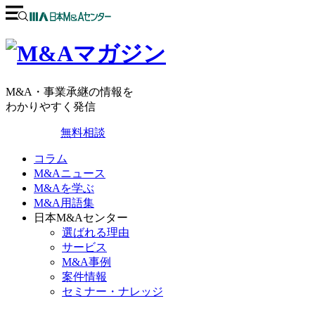
M&A・事業承継の情報を
わかりやすく発信
無料相談
コラム
M&Aニュース
M&Aを学ぶ
M&A用語集
日本M&Aセンター
選ばれる理由
サービス
M&A事例
案件情報
セミナー・ナレッジ