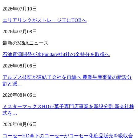
2026年07月10日
エリアリンクがストレージ王にTOBへ
2026年07月08日
最新のM&Aニュース
石油資源開発が米Fundare社4社の全持分を取得へ
2026年08月06日
アルプス技研が連結子会社を再編へ 農業生産事業の新設分
割と派…
2026年08月06日
ミスターマックスHDが菓子専門店事業を新設分割 新会社株
式を…
2026年08月06日
コーセーHD傘下のコーセーがコーセー化粧品販売を吸収合