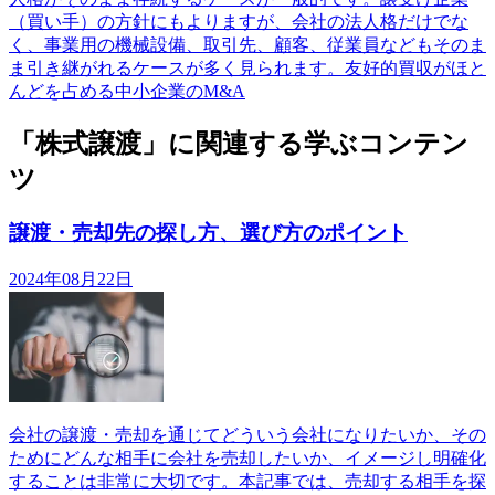
（買い手）の方針にもよりますが、会社の法人格だけでな
く、事業用の機械設備、取引先、顧客、従業員などもそのま
ま引き継がれるケースが多く見られます。友好的買収がほと
んどを占める中小企業のM&A
「株式譲渡」に関連する学ぶコンテン
ツ
譲渡・売却先の探し方、選び方のポイント
2024年08月22日
会社の譲渡・売却を通じてどういう会社になりたいか、その
ためにどんな相手に会社を売却したいか、イメージし明確化
することは非常に大切です。本記事では、売却する相手を探