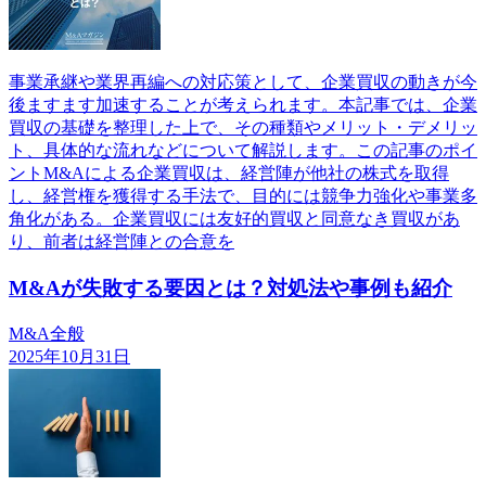
事業承継や業界再編への対応策として、企業買収の動きが今
後ますます加速することが考えられます。本記事では、企業
買収の基礎を整理した上で、その種類やメリット・デメリッ
ト、具体的な流れなどについて解説します。この記事のポイ
ントM&Aによる企業買収は、経営陣が他社の株式を取得
し、経営権を獲得する手法で、目的には競争力強化や事業多
角化がある。企業買収には友好的買収と同意なき買収があ
り、前者は経営陣との合意を
M&Aが失敗する要因とは？対処法や事例も紹介
M&A全般
2025年10月31日