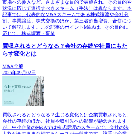
市場への参入など、さまざまな目的で実施され、その目的や
状況に応じて選択すべきスキーム（手法）は異なります。本
記事では、代表的なM&Aスキームである株式譲渡や会社分
割、事業譲渡、株式交換のほか、第三者割当増資、合併につ
いて解説します。この記事のポイントM&Aは、その目的に
応じて、株式譲渡・事業
買収されるとどうなる？会社の存続や社員にもた
らす変化とは
M&A全般
2025年09月02日
買収されるとどうなる？生じる変化とは企業買収されると、
会社の存続のほか、社員や取引先への影響が懸念されます
が、中小企業のM&Aでは株式譲渡のスキームで、会社の法
人格がそのまま存続するケースが一般的です。譲受け企業