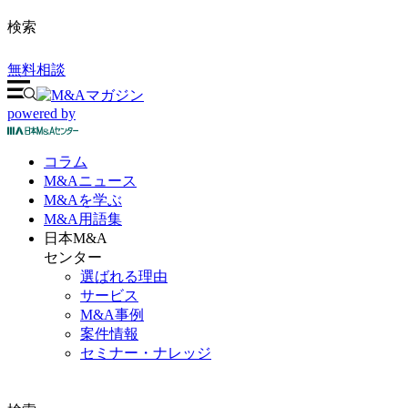
検索
無料相談
powered by
コラム
M&A
ニュース
M&Aを
学ぶ
M&A
用語集
日本M&A
センター
選ばれる理由
サービス
M&A事例
案件情報
セミナー・ナレッジ