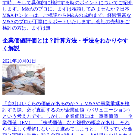
す時、そして具体的に検討する時のポイントについてご紹介
します。M&Aのプロに、まずは相談してみませんか？日本
M&Aセンターは、ご相談からM&Aの成約まで、経験豊富な
M&Aのプロが丁寧にサポートいたします。会社の売却をご
検討の方は、まずは無
企業価値評価とは？計算方法・手法をわかりやす
く解説
2021年10月01日
「自社はいくらの価値があるのか？」M&Aや事業承継を検
討する際、必ず直面するのが企業価値（バリュエーション）
という考え方です。しかし、企業価値には「事業価値」「企
業価値（EV）」「株式価値」など複数の概念があり、それ
らを正しく理解しないまま進めてしまうと、「思っていた金