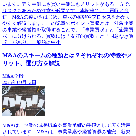
います。売り手側にも買い手側にもメリットがある一方で、
リスクもあるため注意が必要です。本記事では、買収と合
併、M&Aの違いをはじめ、買収の種類やプロセスをわかり
やすく解説します。この記事のポイント買収とは、対象企業
の事業や経営権を取得することで、「事業買収」と「企業買
収」に分けられる。買収には「友好的買収」と「同意なき買
収」があり、一般的に中小
M&Aのスキームの種類とは？それぞれの特徴やメ
リット、選び方を解説
M&A全般
2025年09月12日
M&Aは、企業の成長戦略や事業承継の手段として広く活用
されています。M&Aは、事業承継や経営資源の補完、新規