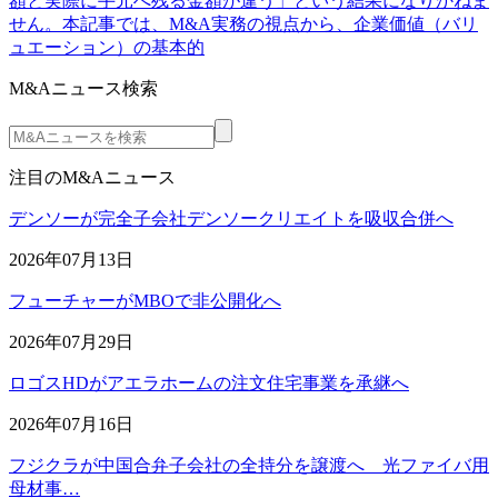
額と実際に手元へ残る金額が違う」という結果になりかねま
せん。本記事では、M&A実務の視点から、企業価値（バリ
ュエーション）の基本的
M&Aニュース検索
注目のM&Aニュース
デンソーが完全子会社デンソークリエイトを吸収合併へ
2026年07月13日
フューチャーがMBOで非公開化へ
2026年07月29日
ロゴスHDがアエラホームの注文住宅事業を承継へ
2026年07月16日
フジクラが中国合弁子会社の全持分を譲渡へ 光ファイバ用
母材事…