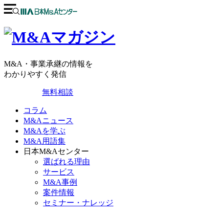
M&A・事業承継の情報を
わかりやすく発信
無料相談
コラム
M&Aニュース
M&Aを学ぶ
M&A用語集
日本M&Aセンター
選ばれる理由
サービス
M&A事例
案件情報
セミナー・ナレッジ