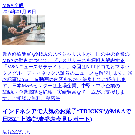
M&A全般
2024年01月09日
業界経験豊富なM&Aのスペシャリストが、世の中の企業の
M&Aの動きについて、プレスリリースを紐解き解説する
「M&Aニュースサテライト」。今回はNTTドコモとマネッ
クスグループ・マネックス証券のニュースを解説します。※
本記事はYouTube動画の内容を抜粋・編集してご紹介しま
す。日本M&Aセンターは上場企業、中堅・中小企業の
M&A・企業戦略を経験・実績豊富なチームがご支援しま
す。ご相談は無料、秘密厳
インドネシアで人気のお菓子“TRICKS”がM&Aで
日本に上陸(記者発表会見レポート)
広報室だより