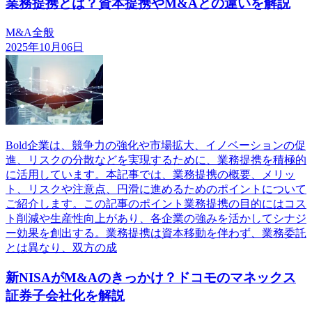
業務提携とは？資本提携やM&Aとの違いを解説
M&A全般
2025年10月06日
Bold企業は、競争力の強化や市場拡大、イノベーションの促
進、リスクの分散などを実現するために、業務提携を積極的
に活用しています。本記事では、業務提携の概要、メリッ
ト、リスクや注意点、円滑に進めるためのポイントについて
ご紹介します。この記事のポイント業務提携の目的にはコス
ト削減や生産性向上があり、各企業の強みを活かしてシナジ
ー効果を創出する。業務提携は資本移動を伴わず、業務委託
とは異なり、双方の成
新NISAがM&Aのきっかけ？ドコモのマネックス
証券子会社化を解説