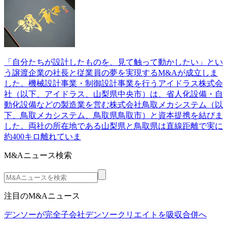
「自分たちが設計したものを、見て触って動かしたい」とい
う譲渡企業の社長と従業員の夢を実現するM&Aが成立しま
した。機械設計事業・制御設計事業を行うアイドラス株式会
社（以下、アイドラス、山梨県中央市）は、省人化設備・自
動化設備などの製造業を営む株式会社鳥取メカシステム（以
下、鳥取メカシステム、鳥取県鳥取市）と資本提携を結びま
した。両社の所在地である山梨県と鳥取県は直線距離で実に
約400キロ離れていま
M&Aニュース検索
注目のM&Aニュース
デンソーが完全子会社デンソークリエイトを吸収合併へ