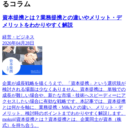
るコラム
資本提携とは？業務提携との違いやメリット・デ
メリットをわかりやすく解説
経営・ビジネス
2026年04月28日
企業が成長戦略を描くうえで、「資本提携」という選択肢が
検討される場面は少なくありません。資本提携は、単独での
成長が難しい場合や、新たな市場・技術へスピーディーにア
クセスしたい場合に有効な戦略です。本記事では、資本提携
とは何かを軸に、業務提携・M&Aとの違い、メリット・デ
メリット、検討時のポイントまでわかりやすく解説します。
mokuji]資本提携とは？資本提携とは、企業同士が資本（株
式）を持ち合う、