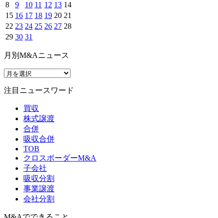
8
9
10
11
12
13
14
15
16
17
18
19
20
21
22
23
24
25
26
27
28
29
30
31
月別M&Aニュース
注目ニュースワード
買収
株式譲渡
合併
吸収合併
TOB
クロスボーダーM&A
子会社
吸収分割
事業譲渡
会社分割
M&Aでできること