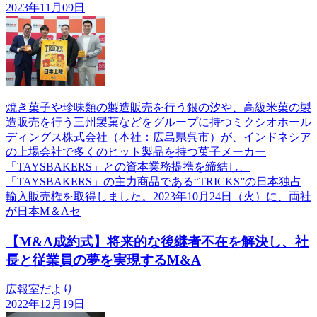
2023年11月09日
焼き菓子や珍味類の製造販売を行う銀の汐や、高級米菓の製
造販売を行う三州製菓などをグループに持つミクシオホール
ディングス株式会社（本社：広島県呉市）が、インドネシア
の上場会社で多くのヒット製品を持つ菓子メーカー
「TAYSBAKERS」との資本業務提携を締結し、
「TAYSBAKERS」の主力商品である“TRICKS”の日本独占
輸入販売権を取得しました。2023年10月24日（火）に、両社
が日本M＆Aセ
【M&A成約式】将来的な後継者不在を解決し、社
長と従業員の夢を実現するM&A
広報室だより
2022年12月19日