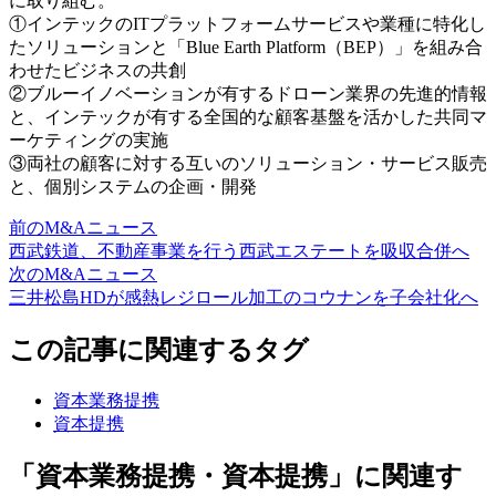
に取り組む。
①インテックのITプラットフォームサービスや業種に特化し
たソリューションと「Blue Earth Platform（BEP）」を組み合
わせたビジネスの共創
②ブルーイノベーションが有するドローン業界の先進的情報
と、インテックが有する全国的な顧客基盤を活かした共同マ
ーケティングの実施
③両社の顧客に対する互いのソリューション・サービス販売
と、個別システムの企画・開発
前のM&Aニュース
西武鉄道、不動産事業を行う西武エステートを吸収合併へ
次のM&Aニュース
三井松島HDが感熱レジロール加工のコウナンを子会社化へ
この記事に関連するタグ
資本業務提携
資本提携
「資本業務提携・資本提携」に関連す