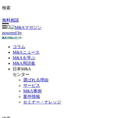
検索
無料相談
powered by
コラム
M&A
ニュース
M&Aを
学ぶ
M&A
用語集
日本M&A
センター
選ばれる理由
サービス
M&A事例
案件情報
セミナー・ナレッジ