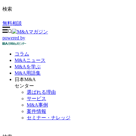
検索
無料相談
powered by
コラム
M&A
ニュース
M&Aを
学ぶ
M&A
用語集
日本M&A
センター
選ばれる理由
サービス
M&A事例
案件情報
セミナー・ナレッジ