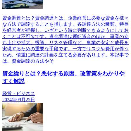
資金調達とは？資金調達とは、企業経営に必要な資金を様々
な方法で調達することを指します。各調達方法の種類、特長
を経営者が把握し、いざという時に判断できるようにしてお
くことは不可欠です。資金調達は運転資金のほか、事業の立
ち上げや拡大、投資、リスク管理など、事業の安定と成長を
実現するための重要な手段です。一方でリスクや費用が伴う
ため、慎重に調達の計画を立てる必要があります。本記事で
は、資金調達の方法やそ
資金繰りとは？悪化する原因、改善策をわかりや
すく解説
経営・ビジネス
2024年09月25日