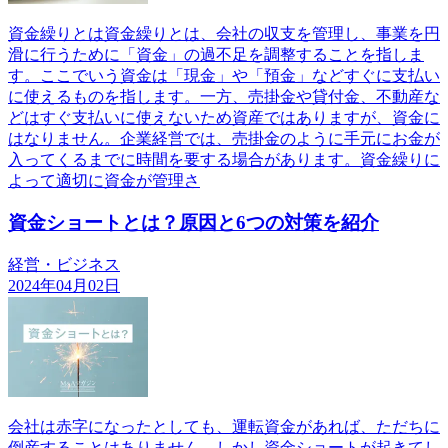
資金繰りとは資金繰りとは、会社の収支を管理し、事業を円
滑に行うために「資金」の過不足を調整することを指しま
す。ここでいう資金は「現金」や「預金」などすぐに支払い
に使えるものを指します。一方、売掛金や貸付金、不動産な
どはすぐ支払いに使えないため資産ではありますが、資金に
はなりません。企業経営では、売掛金のように手元にお金が
入ってくるまでに時間を要する場合があります。資金繰りに
よって適切に資金が管理さ
資金ショートとは？原因と6つの対策を紹介
経営・ビジネス
2024年04月02日
会社は赤字になったとしても、運転資金があれば、ただちに
倒産することはありません。しかし資金ショートが起きてし