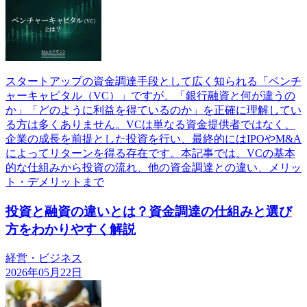
スタートアップの資金調達手段として広く知られる「ベンチ
ャーキャピタル（VC）」ですが、「銀行融資と何が違うの
か」「どのように利益を得ているのか」を正確に理解してい
る方は多くありません。VCは単なる資金提供者ではなく、
企業の成長を前提とした投資を行い、最終的にはIPOやM&A
によってリターンを得る存在です。本記事では、VCの基本
的な仕組みから投資の流れ、他の資金調達との違い、メリッ
ト・デメリットまで
投資と融資の違いとは？資金調達の仕組みと選び
方をわかりやすく解説
経営・ビジネス
2026年05月22日