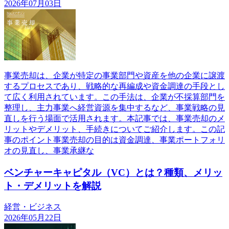
2026年07月03日
事業売却は、企業が特定の事業部門や資産を他の企業に譲渡
するプロセスであり、戦略的な再編成や資金調達の手段とし
て広く利用されています。この手法は、企業が不採算部門を
整理し、主力事業へ経営資源を集中するなど、事業戦略の見
直しを行う場面で活用されます。本記事では、事業売却のメ
リットやデメリット、手続きについてご紹介します。この記
事のポイント事業売却の目的は資金調達、事業ポートフォリ
オの見直し、事業承継な
ベンチャーキャピタル（VC）とは？種類、メリッ
ト・デメリットを解説
経営・ビジネス
2026年05月22日