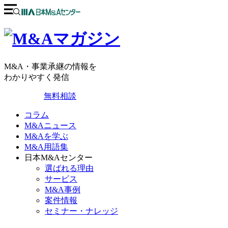
M&A・事業承継の情報を
わかりやすく発信
無料相談
コラム
M&Aニュース
M&Aを学ぶ
M&A用語集
日本M&Aセンター
選ばれる理由
サービス
M&A事例
案件情報
セミナー・ナレッジ