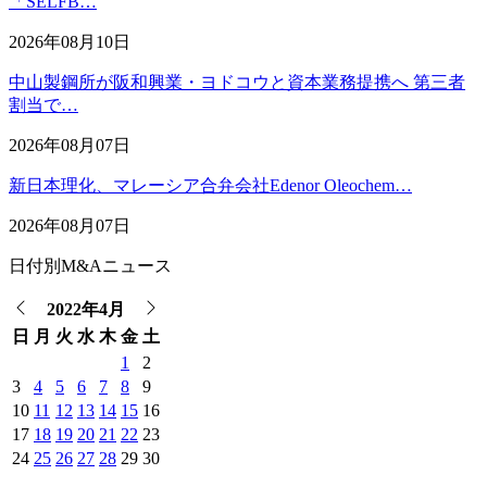
「SELFB…
2026年08月10日
中山製鋼所が阪和興業・ヨドコウと資本業務提携へ 第三者
割当で…
2026年08月07日
新日本理化、マレーシア合弁会社Edenor Oleochem…
2026年08月07日
日付別M&Aニュース
2022年4月
日
月
火
水
木
金
土
1
2
3
4
5
6
7
8
9
10
11
12
13
14
15
16
17
18
19
20
21
22
23
24
25
26
27
28
29
30