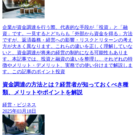
企業が資金調達を行う際、代表的な手段が「投資」と「融
資」です。一見するとどちらも「外部から資金を得る」方法
ですが、返済義務・経営への影響・リスクとリターンの考え
方が大きく異なります。これらの違いを正しく理解していな
いと、資金調達が将来の経営の制約になる可能性もありま
す。本記事では、投資と融資の違いを整理し、それぞれの特
徴やメリット・デメリット、実務での使い分けまで解説しま
す。この記事のポイント投資
資金調達の方法とは？経営者が知っておくべき種
類、メリットやポイントを解説
経営・ビジネス
2025年03月18日