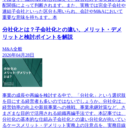
配関係によって判断されます。また、実務では完全子会社や
連結子会社といった区分も用いられ、会計やM&Aにおいて
重要な意味を持ちます。本
分社化とは？子会社化との違い、メリット・デメ
リットと検討ポイントを解説
M&A全般
2026年04月28日
事業の成長や再編を検討する中で、「分社化」という選択肢
を目にする経営者も多いのではないでしょうか。分社化は、
経営効率の向上や新規事業への挑戦、事業承継対策など、さ
まざまな目的で活用される組織再編手法です。本記事では、
分社化の基本的な仕組み子会社化との違い分社化が向いてい
るケースメリット・デメリット実務上の注意点を、実務目線