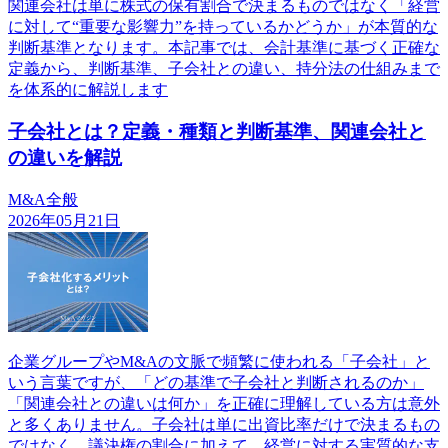
関連会社は単に株式の保有割合で決まるものではなく「経営
に対して“重要な影響力”を持っているかどうか」が本質的な
判断基準となります。本記事では、会計基準に基づく正確な
定義から、判断基準、子会社との違い、持分法の仕組みまで
を体系的に解説します
子会社とは？定義・種類と判断基準、関連会社と
の違いを解説
M&A全般
2026年05月21日
企業グループやM&Aの文脈で頻繁に使われる「子会社」と
いう言葉ですが、「どの基準で子会社と判断されるのか」
「関連会社との違いは何か」を正確に理解している方は意外
と多くありません。子会社は単に出資比率だけで決まるもの
ではなく、議決権の割合に加えて、経営に対する実質的な支