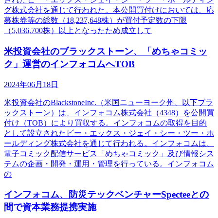
グ株式会社を通じて行われた。本公開買付けにおいては、応
募株券等の総数（18,237,648株）が買付予定数の下限
（5,036,700株）以上となったため成立して
米投資会社のブラックストーン、「めちゃコミッ
ク」運営のインフォコムへTOB
2024年06月18日
米投資会社のBlackstoneInc.（米国ニューヨーク州、以下ブラ
ックストーン）は、インフォコム株式会社（4348）を公開買
付け（TOB）により買収する。インフォコムの取得を目的
として設立されたビー・エックス・ジェイ・シー・ツー・ホ
ールディング株式会社を通じて行われる。インフォコムは、
電子コミック配信サービス「めちゃコミック」及び情報シス
テムの企画・開発・運用・管理を行っている。インフォコム
の
インフォコム、防災テックベンチャーSpecteeとの
間で資本業務提携実施