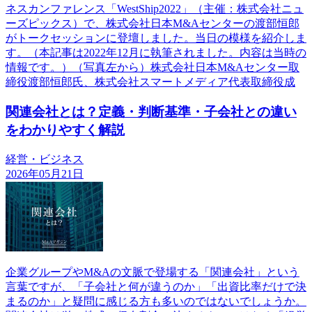
ネスカンファレンス「WestShip2022」（主催：株式会社ニュ
ーズピックス）で、株式会社日本M&Aセンターの渡部恒郎
がトークセッションに登壇しました。当日の模様を紹介しま
す。（本記事は2022年12月に執筆されました。内容は当時の
情報です。）（写真左から）株式会社日本M&Aセンター取
締役渡部恒郎氏、株式会社スマートメディア代表取締役成
関連会社とは？定義・判断基準・子会社との違い
をわかりやすく解説
経営・ビジネス
2026年05月21日
企業グループやM&Aの文脈で登場する「関連会社」という
言葉ですが、「子会社と何が違うのか」「出資比率だけで決
まるのか」と疑問に感じる方も多いのではないでしょうか。