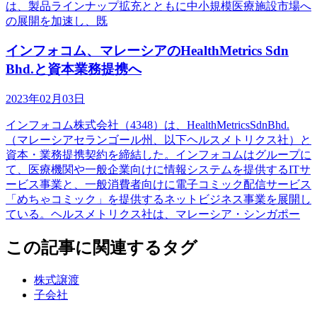
は、製品ラインナップ拡充とともに中小規模医療施設市場へ
の展開を加速し、既
インフォコム、マレーシアのHealthMetrics Sdn
Bhd.と資本業務提携へ
2023年02月03日
インフォコム株式会社（4348）は、HealthMetricsSdnBhd.
（マレーシアセランゴール州、以下ヘルスメトリクス社）と
資本・業務提携契約を締結した。インフォコムはグループに
て、医療機関や一般企業向けに情報システムを提供するITサ
ービス事業と、一般消費者向けに電子コミック配信サービス
「めちゃコミック」を提供するネットビジネス事業を展開し
ている。ヘルスメトリクス社は、マレーシア・シンガポー
この記事に関連するタグ
株式譲渡
子会社