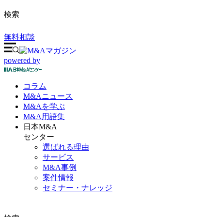
検索
無料相談
powered by
コラム
M&A
ニュース
M&Aを
学ぶ
M&A
用語集
日本M&A
センター
選ばれる理由
サービス
M&A事例
案件情報
セミナー・ナレッジ