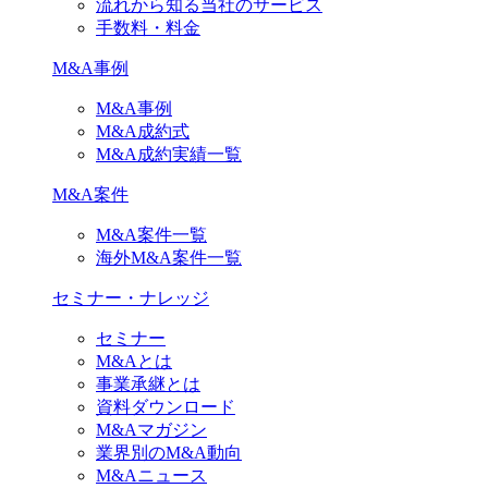
流れから知る当社のサービス
手数料・料金
M&A事例
M&A事例
M&A成約式
M&A成約実績一覧
M&A案件
M&A案件一覧
海外M&A案件一覧
セミナー・ナレッジ
セミナー
M&Aとは
事業承継とは
資料ダウンロード
M&Aマガジン
業界別のM&A動向
M&Aニュース