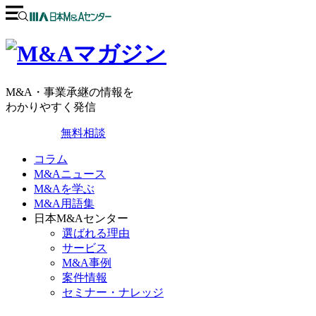
M&A・事業承継の情報を
わかりやすく発信
無料相談
コラム
M&Aニュース
M&Aを学ぶ
M&A用語集
日本M&Aセンター
選ばれる理由
サービス
M&A事例
案件情報
セミナー・ナレッジ