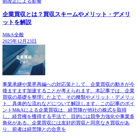
制改正による影響
企業買収とは？買収スキームやメリット・デメリ
ットを解説
M&A全般
2025年12月23日
事業承継や業界再編への対応策として、企業買収の動きが今
後ますます加速することが考えられます。本記事では、企業
買収の基礎を整理した上で、その種類やメリット・デメリッ
ト、具体的な流れなどについて解説します。この記事のポイ
ントM&Aによる企業買収は、経営陣が他社の株式を取得
し、経営権を獲得する手法で、目的には競争力強化や事業多
角化がある。企業買収には友好的買収と同意なき買収があ
り、前者は経営陣との合意を