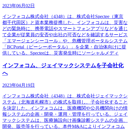
2023年06月02日
インフォコム株式会社（4348）は、株式会社Spectee（東京
都千代田区）と資本業務提携した。インフォコムは、災害な
どの緊急時に、携帯電話やスマートフォンアプリなどを通じ
て企業が従業員の安否や出社の可否などを確認するサービス
「エマージェンシーコール」や、危機管理ポータルシステム
「BCPortal（ビーシーポータル）」を企業・自治体向けに提
供している。Specteeは、災害発生時にソーシャルメディ
インフォコム、ジェイマックシステムを子会社化
へ
2023年04月19日
インフォコム株式会社（4348）は、株式会社ジェイマックシ
ステム（北海道札幌市）の株式を取得し、子会社化すること
を決定した。インフォコムは、医療機関や公共機関向けの情
報システムの企画・開発・運用・管理を行っている。ジェイ
マックシステムは、医療施設向け画像診断システムの企画、
開発、販売等を行っている。本件M&Aによりインフォコム