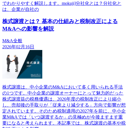
でわかりやすく解説します。mokuji]分社化とは？分社化と
は、企業が自社の
株式譲渡とは？ 基本の仕組みと税制改正による
M&Aへの影響を解説
M&A全般
2026年02月16日
株式譲渡は、中小企業のM&Aにおいて多く用いられる手法
の1つです。中小企業の譲渡オーナーにとって魅力的だった
株式譲渡益の税務優遇は、2026年度の税制改正により縮小
し、売却後の手取りが「従来より減少する」方向で影響が想
定されています。そのため税制適用の2027年を前に、中小企
業M&Aでは「いつ譲渡するか」の見極めが今後ますます重
要になると考えられます。本記事では、株式譲渡の基本や税