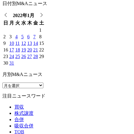
日付別M&Aニュース
2022年1月
日
月
火
水
木
金
土
1
2
3
4
5
6
7
8
9
10
11
12
13
14
15
16
17
18
19
20
21
22
23
24
25
26
27
28
29
30
31
月別M&Aニュース
注目ニュースワード
買収
株式譲渡
合併
吸収合併
TOB