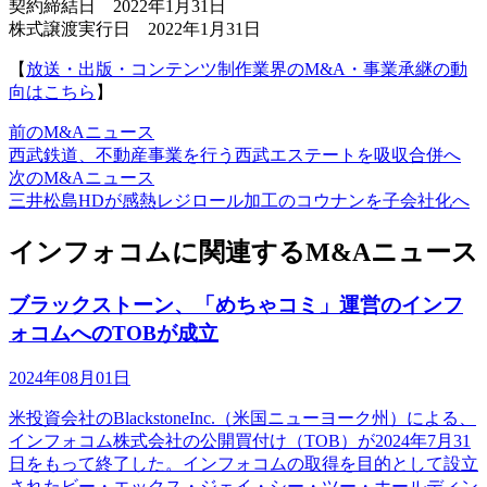
契約締結日 2022年1月31日
株式譲渡実行日 2022年1月31日
【
放送・出版・コンテンツ制作業界のM&A・事業承継の動
向はこちら
】
前のM&Aニュース
西武鉄道、不動産事業を行う西武エステートを吸収合併へ
次のM&Aニュース
三井松島HDが感熱レジロール加工のコウナンを子会社化へ
インフォコムに関連するM&Aニュース
ブラックストーン、「めちゃコミ」運営のインフ
ォコムへのTOBが成立
2024年08月01日
米投資会社のBlackstoneInc.（米国ニューヨーク州）による、
インフォコム株式会社の公開買付け（TOB）が2024年7月31
日をもって終了した。インフォコムの取得を目的として設立
されたビー・エックス・ジェイ・シー・ツー・ホールディン