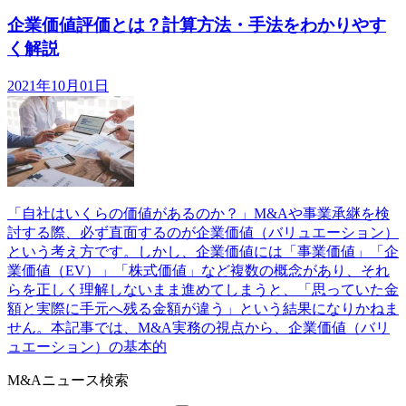
企業価値評価とは？計算方法・手法をわかりやす
く解説
2021年10月01日
「自社はいくらの価値があるのか？」M&Aや事業承継を検
討する際、必ず直面するのが企業価値（バリュエーション）
という考え方です。しかし、企業価値には「事業価値」「企
業価値（EV）」「株式価値」など複数の概念があり、それ
らを正しく理解しないまま進めてしまうと、「思っていた金
額と実際に手元へ残る金額が違う」という結果になりかねま
せん。本記事では、M&A実務の視点から、企業価値（バリ
ュエーション）の基本的
M&Aニュース検索