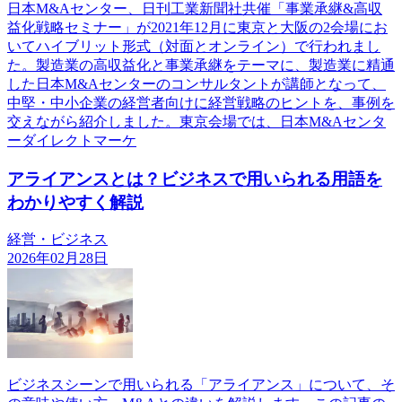
日本M&Aセンター、日刊工業新聞社共催「事業承継&高収
益化戦略セミナー」が2021年12月に東京と大阪の2会場にお
いてハイブリット形式（対面とオンライン）で行われまし
た。製造業の高収益化と事業承継をテーマに、製造業に精通
した日本M&Aセンターのコンサルタントが講師となって、
中堅・中小企業の経営者向けに経営戦略のヒントを、事例を
交えながら紹介しました。東京会場では、日本M&Aセンタ
ーダイレクトマーケ
アライアンスとは？ビジネスで用いられる用語を
わかりやすく解説
経営・ビジネス
2026年02月28日
ビジネスシーンで用いられる「アライアンス」について、そ