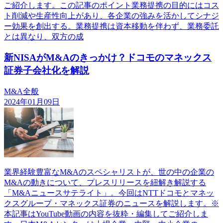
ご紹介します。この記事のポイント業務提携の目的にはコス
ト削減や生産性向上があり、各企業の強みを活かしてシナジ
ー効果を創出する。業務提携は資本移動を伴わず、業務委託
とは異なり、双方の成
新NISAがM&Aのきっかけ？ドコモのマネックス
証券子会社化を解説
M&A全般
2024年01月09日
業界経験豊富なM&Aのスペシャリストが、世の中の企業の
M&Aの動きについて、プレスリリースを紐解き解説する
「M&Aニュースサテライト」。今回はNTTドコモとマネッ
クスグループ・マネックス証券のニュースを解説します。※
本記事はYouTube動画の内容を抜粋・編集してご紹介しま