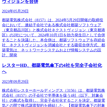
ヴィジョンを合併
2024年05月29日
都築電気株式会社（8157）は、2024年5月29日開催の取締役
会において、連結子会社である株式会社都築ソフトウェア
（東京都品川区）と株式会社ネクストヴィジョン（東京都港
区）の2社について、2024年10月1日を効力発生日として合併
することを決議した。本合併は、都築ソフトウェアを存続会
社、ネクストヴィジョンを消滅会社とする吸収合併方式。都
築電気は、ネットワークシステムおよび情報システムの設
計、開発
レスターHD、都築電気傘下の4社を完全子会社化
へ
2023年09月29日
株式会社レスターホールディングス（3156）は、都築電気株
式会社（8157）の子会社で半導体を扱う4社（以下、対象会
社）の株式を取得し、完全子会社化することを決定。都築電
気との間で株式譲渡契約を締結した。【都築電気傘下の対象