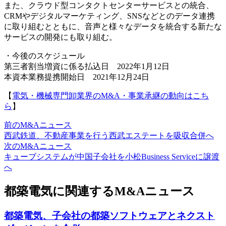
また、クラウド型コンタクトセンターサービスとの統合、
CRMやデジタルマーケティング、SNSなどとのデータ連携
に取り組むとともに、音声と様々なデータを統合する新たな
サービスの開発にも取り組む。
・今後のスケジュール
第三者割当増資に係る払込日 2022年1月12日
本資本業務提携開始日 2021年12月24日
【
電気・機械専門卸業界のM&A・事業承継の動向はこち
ら
】
前のM&Aニュース
西武鉄道、不動産事業を行う西武エステートを吸収合併へ
次のM&Aニュース
キューブシステムが中国子会社を小松Business Serviceに譲渡
へ
都築電気に関連するM&Aニュース
都築電気、子会社の都築ソフトウェアとネクスト