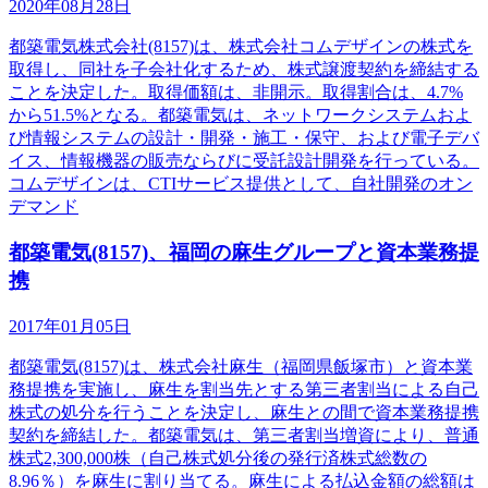
2020年08月28日
都築電気株式会社(8157)は、株式会社コムデザインの株式を
取得し、同社を子会社化するため、株式譲渡契約を締結する
ことを決定した。取得価額は、非開示。取得割合は、4.7%
から51.5%となる。都築電気は、ネットワークシステムおよ
び情報システムの設計・開発・施工・保守、および電子デバ
イス、情報機器の販売ならびに受託設計開発を行っている。
コムデザインは、CTIサービス提供として、自社開発のオン
デマンド
都築電気(8157)、福岡の麻生グループと資本業務提
携
2017年01月05日
都築電気(8157)は、株式会社麻生（福岡県飯塚市）と資本業
務提携を実施し、麻生を割当先とする第三者割当による自己
株式の処分を行うことを決定し、麻生との間で資本業務提携
契約を締結した。都築電気は、第三者割当増資により、普通
株式2,300,000株（自己株式処分後の発行済株式総数の
8.96％）を麻生に割り当てる。麻生による払込金額の総額は