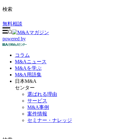
検索
無料相談
powered by
コラム
M&A
ニュース
M&Aを
学ぶ
M&A
用語集
日本M&A
センター
選ばれる理由
サービス
M&A事例
案件情報
セミナー・ナレッジ