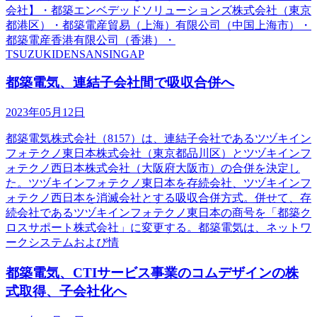
会社】・都築エンベデッドソリューションズ株式会社（東京
都港区）・都築電産貿易（上海）有限公司（中国上海市）・
都築電産香港有限公司（香港）・
TSUZUKIDENSANSINGAP
都築電気、連結子会社間で吸収合併へ
2023年05月12日
都築電気株式会社（8157）は、連結子会社であるツヅキイン
フォテクノ東日本株式会社（東京都品川区）とツヅキインフ
ォテクノ西日本株式会社（大阪府大阪市）の合併を決定し
た。ツヅキインフォテクノ東日本を存続会社、ツヅキインフ
ォテクノ西日本を消滅会社とする吸収合併方式。併せて、存
続会社であるツヅキインフォテクノ東日本の商号を「都築ク
ロスサポート株式会社」に変更する。都築電気は、ネットワ
ークシステムおよび情
都築電気、CTIサービス事業のコムデザインの株
式取得、子会社化へ