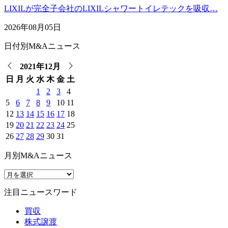
LIXILが完全子会社のLIXILシャワートイレテックを吸収…
2026年08月05日
日付別M&Aニュース
2021年12月
日
月
火
水
木
金
土
1
2
3
4
5
6
7
8
9
10
11
12
13
14
15
16
17
18
19
20
21
22
23
24
25
26
27
28
29
30
31
月別M&Aニュース
注目ニュースワード
買収
株式譲渡