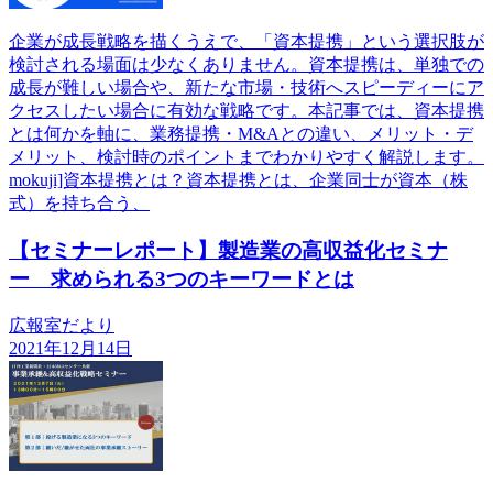
企業が成長戦略を描くうえで、「資本提携」という選択肢が
検討される場面は少なくありません。資本提携は、単独での
成長が難しい場合や、新たな市場・技術へスピーディーにア
クセスしたい場合に有効な戦略です。本記事では、資本提携
とは何かを軸に、業務提携・M&Aとの違い、メリット・デ
メリット、検討時のポイントまでわかりやすく解説します。
mokuji]資本提携とは？資本提携とは、企業同士が資本（株
式）を持ち合う、
【セミナーレポート】製造業の高収益化セミナ
ー 求められる3つのキーワードとは
広報室だより
2021年12月14日