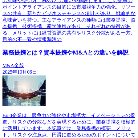
の意味や使い方、M&Aとの違いを解説します。この記事の
ポイントアライアンスの目的には市場競争力の強化、リソー
スの共有、新たなビジネスチャンスの創出があり、戦略的な
意味合いを持つ。主なアライアンスの種類には業務提携、資
本提携、技術提携、産学連携があり、それぞれの特徴があ
る。メリットには経営資源の共有やリスク分散がある一方、
目的の不一致や情報漏洩の
業務提携とは？資本提携やM&Aとの違いを解説
M&A全般
2025年10月06日
Bold企業は、競争力の強化や市場拡大、イノベーションの促
進、リスクの分散などを実現するために、業務提携を積極的
に活用しています。本記事では、業務提携の概要、メリッ
ト、リスクや注意点、円滑に進めるためのポイントについて