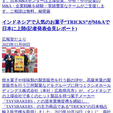
す。日本M&Aセンターは上場企業、中堅・中小企業の
M&A・企業戦略を経験・実績豊富なチームがご支援しま
す。ご相談は無料、秘密厳
インドネシアで人気のお菓子“TRICKS”がM&Aで
日本に上陸(記者発表会見レポート)
広報室だより
2023年11月09日
焼き菓子や珍味類の製造販売を行う銀の汐や、高級米菓の製
造販売を行う三州製菓などをグループに持つミクシオホール
ディングス株式会社（本社：広島県呉市）が、インドネシア
の上場会社で多くのヒット製品を持つ菓子メーカー
「TAYSBAKERS」との資本業務提携を締結し、
「TAYSBAKERS」の主力商品である“TRICKS”の日本独占
輸入販売権を取得しました。2023年10月24日（火）に、両社