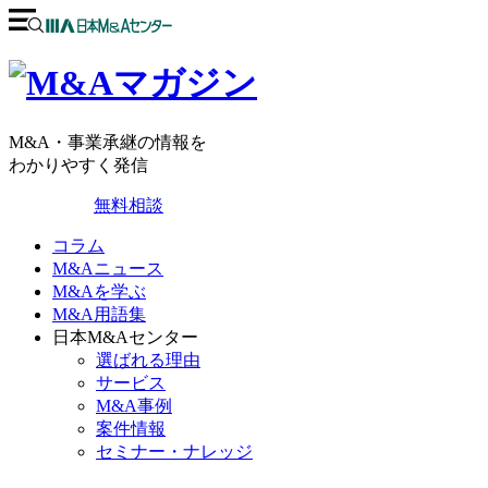
M&A・事業承継の情報を
わかりやすく発信
無料相談
コラム
M&Aニュース
M&Aを学ぶ
M&A用語集
日本M&Aセンター
選ばれる理由
サービス
M&A事例
案件情報
セミナー・ナレッジ