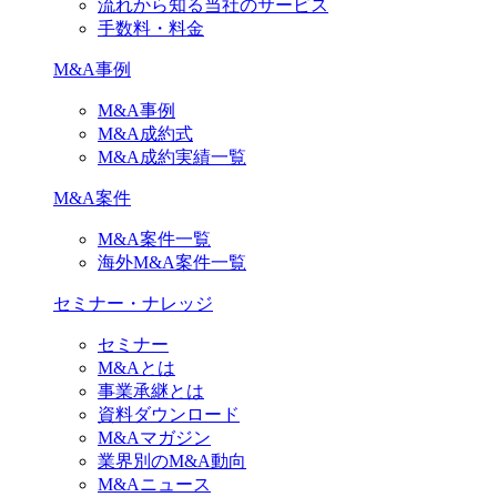
流れから知る当社のサービス
手数料・料金
M&A事例
M&A事例
M&A成約式
M&A成約実績一覧
M&A案件
M&A案件一覧
海外M&A案件一覧
セミナー・ナレッジ
セミナー
M&Aとは
事業承継とは
資料ダウンロード
M&Aマガジン
業界別のM&A動向
M&Aニュース