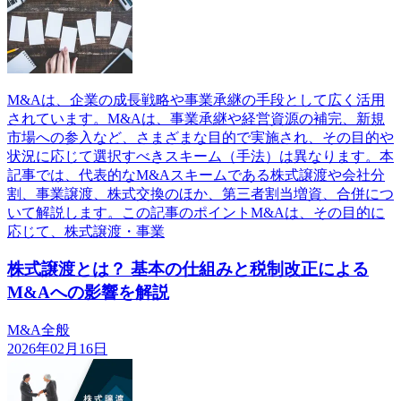
M&Aは、企業の成長戦略や事業承継の手段として広く活用
されています。M&Aは、事業承継や経営資源の補完、新規
市場への参入など、さまざまな目的で実施され、その目的や
状況に応じて選択すべきスキーム（手法）は異なります。本
記事では、代表的なM&Aスキームである株式譲渡や会社分
割、事業譲渡、株式交換のほか、第三者割当増資、合併につ
いて解説します。この記事のポイントM&Aは、その目的に
応じて、株式譲渡・事業
株式譲渡とは？ 基本の仕組みと税制改正による
M&Aへの影響を解説
M&A全般
2026年02月16日