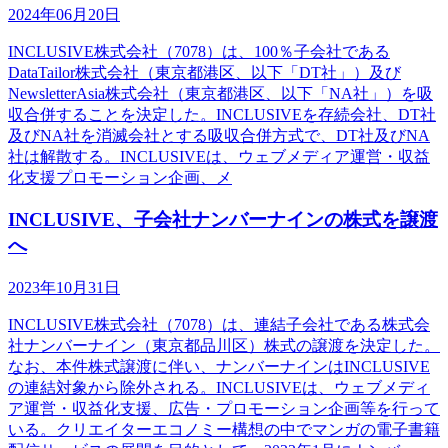
2024年06月20日
INCLUSIVE株式会社（7078）は、100％子会社である
DataTailor株式会社（東京都港区、以下「DT社」）及び
NewsletterAsia株式会社（東京都港区、以下「NA社」）を吸
収合併することを決定した。INCLUSIVEを存続会社、DT社
及びNA社を消滅会社とする吸収合併方式で、DT社及びNA
社は解散する。INCLUSIVEは、ウェブメディア運営・収益
化支援プロモーション企画、メ
INCLUSIVE、子会社ナンバーナインの株式を譲渡
へ
2023年10月31日
INCLUSIVE株式会社（7078）は、連結子会社である株式会
社ナンバーナイン（東京都品川区）株式の譲渡を決定した。
なお、本件株式譲渡に伴い、ナンバーナインはINCLUSIVE
の連結対象から除外される。INCLUSIVEは、ウェブメディ
ア運営・収益化支援、広告・プロモーション企画等を行って
いる。クリエイターエコノミー構想の中でマンガの電子書籍