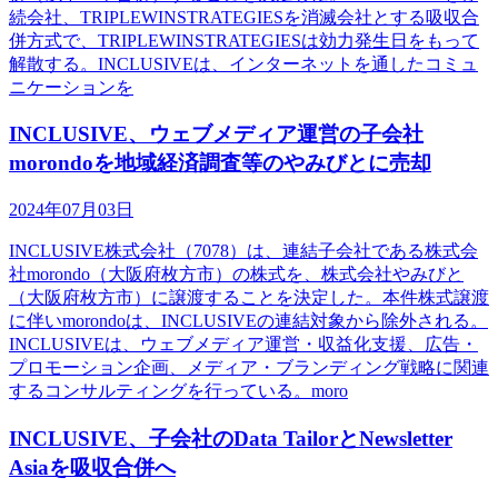
続会社、TRIPLEWINSTRATEGIESを消滅会社とする吸収合
併方式で、TRIPLEWINSTRATEGIESは効力発生日をもって
解散する。INCLUSIVEは、インターネットを通したコミュ
ニケーションを
INCLUSIVE、ウェブメディア運営の子会社
morondoを地域経済調査等のやみびとに売却
2024年07月03日
INCLUSIVE株式会社（7078）は、連結子会社である株式会
社morondo（大阪府枚方市）の株式を、株式会社やみびと
（大阪府枚方市）に譲渡することを決定した。本件株式譲渡
に伴いmorondoは、INCLUSIVEの連結対象から除外される。
INCLUSIVEは、ウェブメディア運営・収益化支援、広告・
プロモーション企画、メディア・ブランディング戦略に関連
するコンサルティングを行っている。moro
INCLUSIVE、子会社のData TailorとNewsletter
Asiaを吸収合併へ