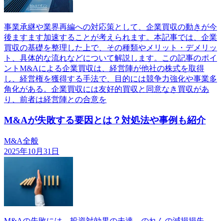
事業承継や業界再編への対応策として、企業買収の動きが今
後ますます加速することが考えられます。本記事では、企業
買収の基礎を整理した上で、その種類やメリット・デメリッ
ト、具体的な流れなどについて解説します。この記事のポイ
ントM&Aによる企業買収は、経営陣が他社の株式を取得
し、経営権を獲得する手法で、目的には競争力強化や事業多
角化がある。企業買収には友好的買収と同意なき買収があ
り、前者は経営陣との合意を
M&Aが失敗する要因とは？対処法や事例も紹介
M&A全般
2025年10月31日
M&Aの失敗には、投資対効果の未達、のれんの減損損失、