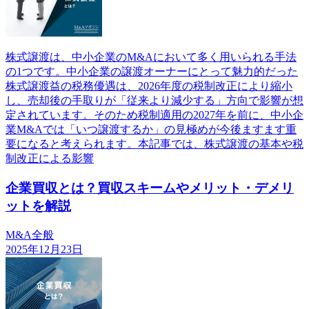
株式譲渡は、中小企業のM&Aにおいて多く用いられる手法
の1つです。中小企業の譲渡オーナーにとって魅力的だった
株式譲渡益の税務優遇は、2026年度の税制改正により縮小
し、売却後の手取りが「従来より減少する」方向で影響が想
定されています。そのため税制適用の2027年を前に、中小企
業M&Aでは「いつ譲渡するか」の見極めが今後ますます重
要になると考えられます。本記事では、株式譲渡の基本や税
制改正による影響
企業買収とは？買収スキームやメリット・デメリ
ットを解説
M&A全般
2025年12月23日