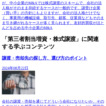
が、中小企業のM&Aでは株式譲渡のスキームで、会社の法
人格がそのまま存続するケースが一般的です。譲受け企業
（買い手）の方針にもよりますが、会社の法人格だけでな
く、事業用の機械設備、取引先、顧客、従業員などもそのま
ま引き継がれるケースが多く見られます。友好的買収がほと
んどを占める中小企業のM&A
「第三者割当増資・株式譲渡」に関連
する学ぶコンテンツ
譲渡・売却先の探し方、選び方のポイント
2024年08月22日
会社の譲渡・売却を通じてどういう会社になりたいか、その