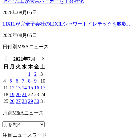
セイワHDが大栄パーカーを子会社化
2026年08月05日
LIXILが完全子会社のLIXILシャワートイレテックを吸収…
2026年08月05日
日付別M&Aニュース
2021年7月
日
月
火
水
木
金
土
1
2
3
4
5
6
7
8
9
10
11
12
13
14
15
16
17
18
19
20
21
22
23
24
25
26
27
28
29
30
31
月別M&Aニュース
注目ニュースワード