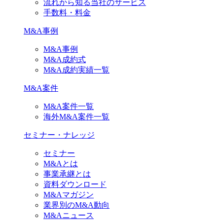
流れから知る当社のサービス
手数料・料金
M&A事例
M&A事例
M&A成約式
M&A成約実績一覧
M&A案件
M&A案件一覧
海外M&A案件一覧
セミナー・ナレッジ
セミナー
M&Aとは
事業承継とは
資料ダウンロード
M&Aマガジン
業界別のM&A動向
M&Aニュース