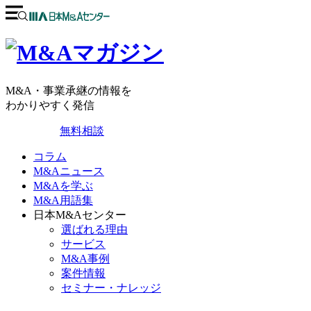
M&A・事業承継の情報を
わかりやすく発信
無料相談
コラム
M&Aニュース
M&Aを学ぶ
M&A用語集
日本M&Aセンター
選ばれる理由
サービス
M&A事例
案件情報
セミナー・ナレッジ