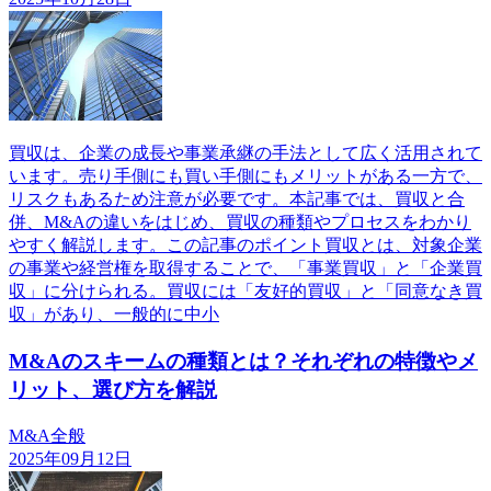
買収は、企業の成長や事業承継の手法として広く活用されて
います。売り手側にも買い手側にもメリットがある一方で、
リスクもあるため注意が必要です。本記事では、買収と合
併、M&Aの違いをはじめ、買収の種類やプロセスをわかり
やすく解説します。この記事のポイント買収とは、対象企業
の事業や経営権を取得することで、「事業買収」と「企業買
収」に分けられる。買収には「友好的買収」と「同意なき買
収」があり、一般的に中小
M&Aのスキームの種類とは？それぞれの特徴やメ
リット、選び方を解説
M&A全般
2025年09月12日