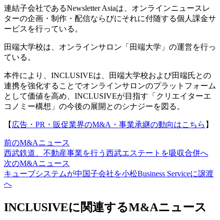
連結子会社であるNewsletter Asiaは、オンラインニュースレ
ターの企画・制作・配信ならびにそれに付随する個人課金サ
ービスを行っている。
田端大学校は、オンラインサロン「田端大学」の運営を行っ
ている。
本件により、INCLUSIVEは、田端大学校および田端氏との
連携を強化することでオンラインサロンのプラットフォーム
として価値を高め、INCLUSIVEが目指す「クリエイターエ
コノミー構想」の今後の展開とのシナジーを図る。
【
広告・PR・販促業界のM&A・事業承継の動向はこちら
】
前のM&Aニュース
西武鉄道、不動産事業を行う西武エステートを吸収合併へ
次のM&Aニュース
キューブシステムが中国子会社を小松Business Serviceに譲渡
へ
INCLUSIVEに関連するM&Aニュース