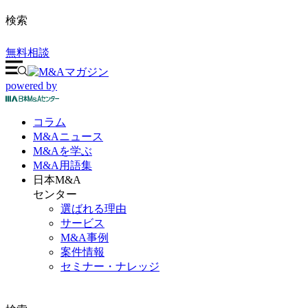
検索
無料相談
powered by
コラム
M&A
ニュース
M&Aを
学ぶ
M&A
用語集
日本M&A
センター
選ばれる理由
サービス
M&A事例
案件情報
セミナー・ナレッジ