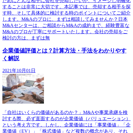
ためにどんな相手に会社を売却したいか、イメージし明確化
することは非常に大切です。本記事では、売却する相手を探
す時、そして具体的に検討する時のポイントについてご紹介
します。M&Aのプロに、まずは相談してみませんか？日本
M&Aセンターは、ご相談からM&Aの成約まで、経験豊富な
M&Aのプロが丁寧にサポートいたします。会社の売却をご
検討の方は、まずは無
企業価値評価とは？計算方法・手法をわかりやす
く解説
2021年10月01日
「自社はいくらの価値があるのか？」M&Aや事業承継を検
討する際、必ず直面するのが企業価値（バリュエーション）
という考え方です。しかし、企業価値には「事業価値」「企
業価値（EV）」「株式価値」など複数の概念があり、それ