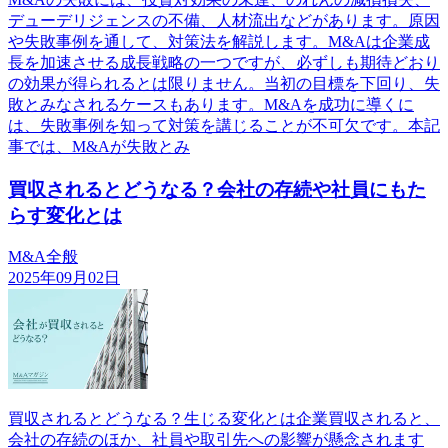
デューデリジェンスの不備、人材流出などがあります。原因
や失敗事例を通して、対策法を解説します。M&Aは企業成
長を加速させる成長戦略の一つですが、必ずしも期待どおり
の効果が得られるとは限りません。当初の目標を下回り、失
敗とみなされるケースもあります。M&Aを成功に導くに
は、失敗事例を知って対策を講じることが不可欠です。本記
事では、M&Aが失敗とみ
買収されるとどうなる？会社の存続や社員にもた
らす変化とは
M&A全般
2025年09月02日
買収されるとどうなる？生じる変化とは企業買収されると、
会社の存続のほか、社員や取引先への影響が懸念されます