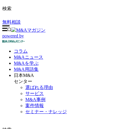
検索
無料相談
powered by
コラム
M&A
ニュース
M&Aを
学ぶ
M&A
用語集
日本M&A
センター
選ばれる理由
サービス
M&A事例
案件情報
セミナー・ナレッジ