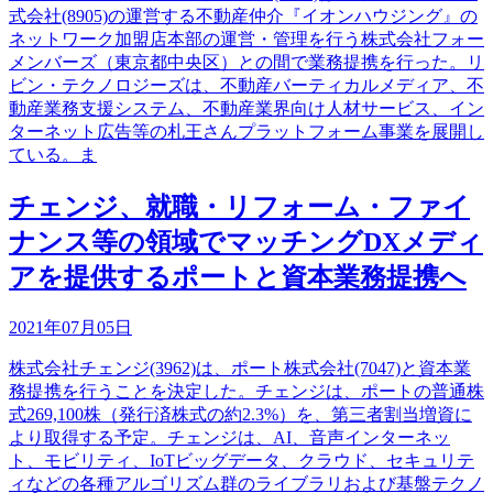
式会社(8905)の運営する不動産仲介『イオンハウジング』の
ネットワーク加盟店本部の運営・管理を行う株式会社フォー
メンバーズ（東京都中央区）との間で業務提携を行った。リ
ビン・テクノロジーズは、不動産バーティカルメディア、不
動産業務支援システム、不動産業界向け人材サービス、イン
ターネット広告等の札王さんプラットフォーム事業を展開し
ている。ま
チェンジ、就職・リフォーム・ファイ
ナンス等の領域でマッチングDXメディ
アを提供するポートと資本業務提携へ
2021年07月05日
株式会社チェンジ(3962)は、ポート株式会社(7047)と資本業
務提携を行うことを決定した。チェンジは、ポートの普通株
式269,100株（発行済株式の約2.3%）を、第三者割当増資に
より取得する予定。チェンジは、AI、音声インターネッ
ト、モビリティ、IoTビッグデータ、クラウド、セキュリテ
ィなどの各種アルゴリズム群のライブラリおよび基盤テクノ