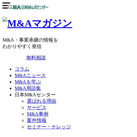
M&A・事業承継の情報を
わかりやすく発信
無料相談
コラム
M&Aニュース
M&Aを学ぶ
M&A用語集
日本M&Aセンター
選ばれる理由
サービス
M&A事例
案件情報
セミナー・ナレッジ