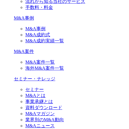
流れから知る当社のサービス
手数料・料金
M&A事例
M&A事例
M&A成約式
M&A成約実績一覧
M&A案件
M&A案件一覧
海外M&A案件一覧
セミナー・ナレッジ
セミナー
M&Aとは
事業承継とは
資料ダウンロード
M&Aマガジン
業界別のM&A動向
M&Aニュース