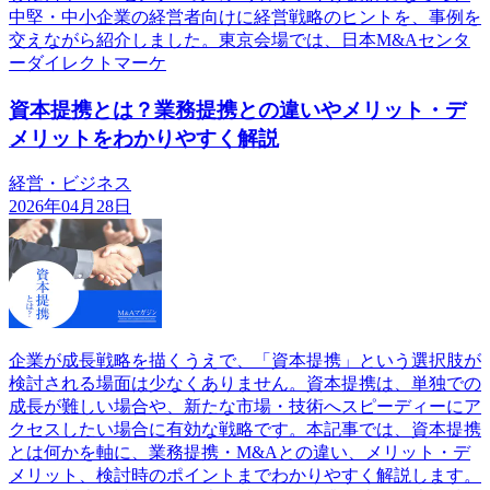
中堅・中小企業の経営者向けに経営戦略のヒントを、事例を
交えながら紹介しました。東京会場では、日本M&Aセンタ
ーダイレクトマーケ
資本提携とは？業務提携との違いやメリット・デ
メリットをわかりやすく解説
経営・ビジネス
2026年04月28日
企業が成長戦略を描くうえで、「資本提携」という選択肢が
検討される場面は少なくありません。資本提携は、単独での
成長が難しい場合や、新たな市場・技術へスピーディーにア
クセスしたい場合に有効な戦略です。本記事では、資本提携
とは何かを軸に、業務提携・M&Aとの違い、メリット・デ
メリット、検討時のポイントまでわかりやすく解説します。