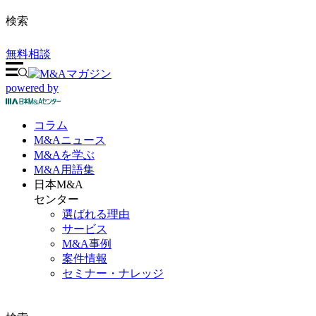
検索
無料相談
powered by
コラム
M&A
ニュース
M&Aを
学ぶ
M&A
用語集
日本M&A
センター
選ばれる理由
サービス
M&A事例
案件情報
セミナー・ナレッジ