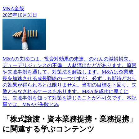
M&A全般
2025年10月31日
M&Aの失敗には、投資対効果の未達、のれんの減損損失、
デューデリジェンスの不備、人材流出などがあります。原因
や失敗事例を通して、対策法を解説します。M&Aは企業成
長を加速させる成長戦略の一つですが、必ずしも期待どおり
の効果が得られるとは限りません。当初の目標を下回り、失
敗とみなされるケースもあります。M&Aを成功に導くに
は、失敗事例を知って対策を講じることが不可欠です。本記
事では、M&Aが失敗とみ
「株式譲渡・資本業務提携・業務提携」
に関連する学ぶコンテンツ