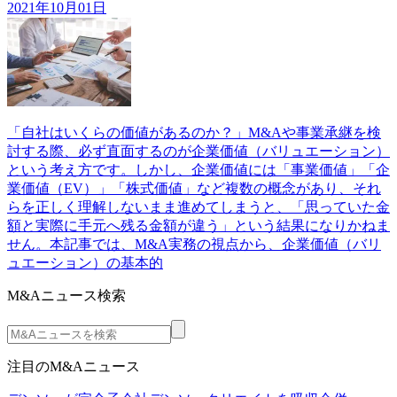
2021年10月01日
「自社はいくらの価値があるのか？」M&Aや事業承継を検
討する際、必ず直面するのが企業価値（バリュエーション）
という考え方です。しかし、企業価値には「事業価値」「企
業価値（EV）」「株式価値」など複数の概念があり、それ
らを正しく理解しないまま進めてしまうと、「思っていた金
額と実際に手元へ残る金額が違う」という結果になりかねま
せん。本記事では、M&A実務の視点から、企業価値（バリ
ュエーション）の基本的
M&Aニュース検索
注目のM&Aニュース