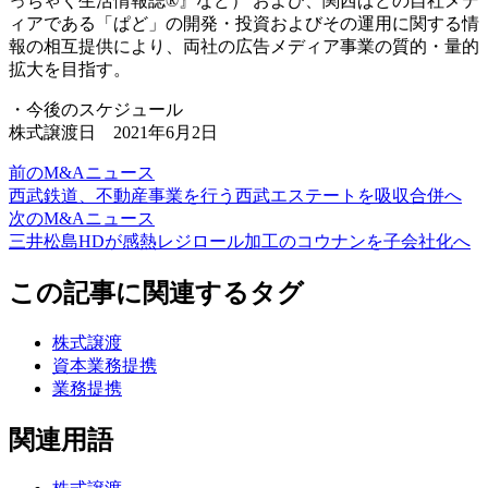
っちゃく生活情報誌®』など） および、関西ぱどの自社メデ
ィアである「ぱど」の開発・投資およびその運用に関する情
報の相互提供により、両社の広告メディア事業の質的・量的
拡大を目指す。
・今後のスケジュール
株式譲渡日 2021年6月2日
前のM&Aニュース
西武鉄道、不動産事業を行う西武エステートを吸収合併へ
次のM&Aニュース
三井松島HDが感熱レジロール加工のコウナンを子会社化へ
この記事に関連するタグ
株式譲渡
資本業務提携
業務提携
関連用語