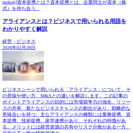
mokuji]資本提携とは？資本提携とは、企業同士が資本（株
式）を持ち合う、
アライアンスとは？ビジネスで用いられる用語を
わかりやすく解説
経営・ビジネス
2026年02月28日
ビジネスシーンで用いられる「アライアンス」について、そ
の意味や使い方、M&Aとの違いを解説します。この記事の
ポイントアライアンスの目的には市場競争力の強化、リソー
スの共有、新たなビジネスチャンスの創出があり、戦略的な
意味合いを持つ。主なアライアンスの種類には業務提携、資
本提携、技術提携、産学連携があり、それぞれの特徴があ
る。メリットには経営資源の共有やリスク分散がある一方、