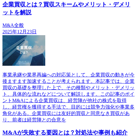
企業買収とは？買収スキームやメリット・デメリ
ットを解説
M&A全般
2025年12月23日
事業承継や業界再編への対応策として、企業買収の動きが今
後ますます加速することが考えられます。本記事では、企業
買収の基礎を整理した上で、その種類やメリット・デメリッ
ト、具体的な流れなどについて解説します。この記事のポイ
ントM&Aによる企業買収は、経営陣が他社の株式を取得
し、経営権を獲得する手法で、目的には競争力強化や事業多
角化がある。企業買収には友好的買収と同意なき買収があ
り、前者は経営陣との合意を
M&Aが失敗する要因とは？対処法や事例も紹介