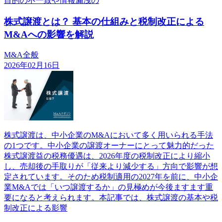
目的の不一致や情報漏洩の
株式譲渡とは？ 基本の仕組みと税制改正による
M&Aへの影響を解説
M&A全般
2026年02月16日
株式譲渡は、中小企業のM&Aにおいて多く用いられる手法
の1つです。中小企業の譲渡オーナーにとって魅力的だった
株式譲渡益の税務優遇は、2026年度の税制改正により縮小
し、売却後の手取りが「従来より減少する」方向で影響が想
定されています。そのため税制適用の2027年を前に、中小企
業M&Aでは「いつ譲渡するか」の見極めが今後ますます重
要になると考えられます。本記事では、株式譲渡の基本や税
制改正による影響