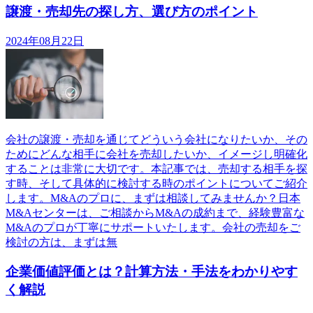
譲渡・売却先の探し方、選び方のポイント
2024年08月22日
会社の譲渡・売却を通じてどういう会社になりたいか、その
ためにどんな相手に会社を売却したいか、イメージし明確化
することは非常に大切です。本記事では、売却する相手を探
す時、そして具体的に検討する時のポイントについてご紹介
します。M&Aのプロに、まずは相談してみませんか？日本
M&Aセンターは、ご相談からM&Aの成約まで、経験豊富な
M&Aのプロが丁寧にサポートいたします。会社の売却をご
検討の方は、まずは無
企業価値評価とは？計算方法・手法をわかりやす
く解説