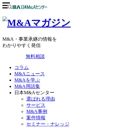
M&A・事業承継の情報を
わかりやすく発信
無料相談
コラム
M&Aニュース
M&Aを学ぶ
M&A用語集
日本M&Aセンター
選ばれる理由
サービス
M&A事例
案件情報
セミナー・ナレッジ