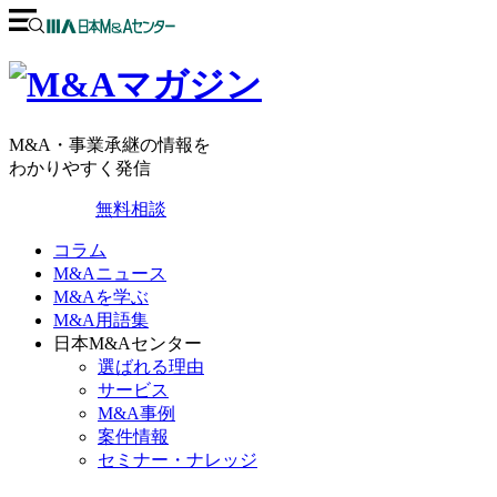
M&A・事業承継の情報を
わかりやすく発信
無料相談
コラム
M&Aニュース
M&Aを学ぶ
M&A用語集
日本M&Aセンター
選ばれる理由
サービス
M&A事例
案件情報
セミナー・ナレッジ