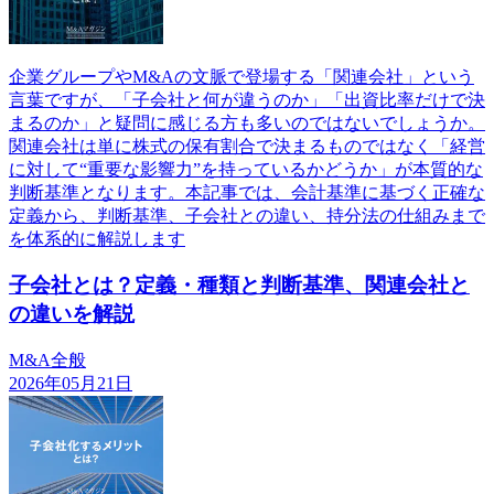
企業グループやM&Aの文脈で登場する「関連会社」という
言葉ですが、「子会社と何が違うのか」「出資比率だけで決
まるのか」と疑問に感じる方も多いのではないでしょうか。
関連会社は単に株式の保有割合で決まるものではなく「経営
に対して“重要な影響力”を持っているかどうか」が本質的な
判断基準となります。本記事では、会計基準に基づく正確な
定義から、判断基準、子会社との違い、持分法の仕組みまで
を体系的に解説します
子会社とは？定義・種類と判断基準、関連会社と
の違いを解説
M&A全般
2026年05月21日