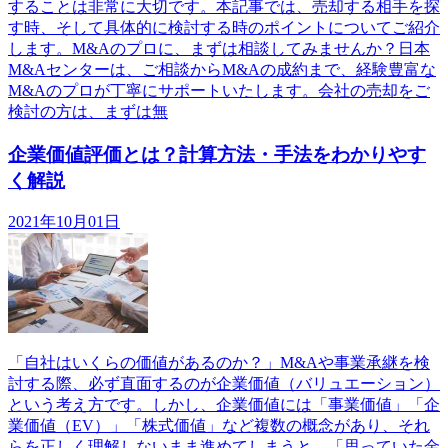
することは非常に大切です。本記事では、売却する相手を探
す時、そして具体的に検討する時のポイントについてご紹介
します。M&Aのプロに、まずは相談してみませんか？日本
M&Aセンターは、ご相談からM&Aの成約まで、経験豊富な
M&Aのプロが丁寧にサポートいたします。会社の売却をご
検討の方は、まずは無
企業価値評価とは？計算方法・手法をわかりやす
く解説
2021年10月01日
「自社はいくらの価値があるのか？」M&Aや事業承継を検
討する際、必ず直面するのが企業価値（バリュエーション）
という考え方です。しかし、企業価値には「事業価値」「企
業価値（EV）」「株式価値」など複数の概念があり、それ
らを正しく理解しないまま進めてしまうと、「思っていた金