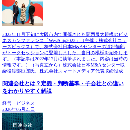
2022年11月下旬に大阪市内で開催された関西最大規模のビジ
ネスカンファレンス「WestShip2022」（主催：株式会社ニュ
ーズピックス）で、株式会社日本M&Aセンターの渡部恒郎
がトークセッションに登壇しました。当日の模様を紹介しま
す。（本記事は2022年12月に執筆されました。内容は当時の
情報です。）（写真左から）株式会社日本M&Aセンター取
締役渡部恒郎氏、株式会社スマートメディア代表取締役成
関連会社とは？定義・判断基準・子会社との違い
をわかりやすく解説
経営・ビジネス
2026年05月21日