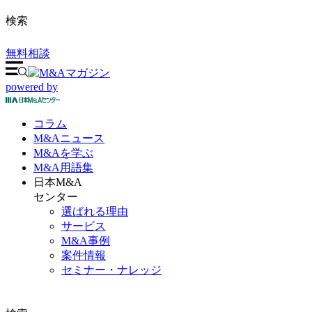
検索
無料相談
powered by
コラム
M&A
ニュース
M&Aを
学ぶ
M&A
用語集
日本M&A
センター
選ばれる理由
サービス
M&A事例
案件情報
セミナー・ナレッジ