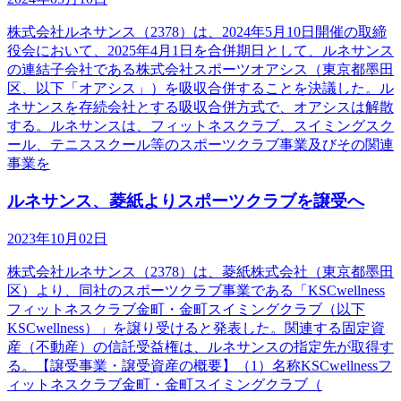
株式会社ルネサンス（2378）は、2024年5月10日開催の取締
役会において、2025年4月1日を合併期日として、ルネサンス
の連結子会社である株式会社スポーツオアシス（東京都墨田
区、以下「オアシス」）を吸収合併することを決議した。ル
ネサンスを存続会社とする吸収合併方式で、オアシスは解散
する。ルネサンスは、フィットネスクラブ、スイミングスク
ール、テニススクール等のスポーツクラブ事業及びその関連
事業を
ルネサンス、菱紙よりスポーツクラブを譲受へ
2023年10月02日
株式会社ルネサンス（2378）は、菱紙株式会社（東京都墨田
区）より、同社のスポーツクラブ事業である「KSCwellness
フィットネスクラブ金町・金町スイミングクラブ（以下
KSCwellness）」を譲り受けると発表した。関連する固定資
産（不動産）の信託受益権は、ルネサンスの指定先が取得す
る。【譲受事業・譲受資産の概要】（1）名称KSCwellnessフ
ィットネスクラブ金町・金町スイミングクラブ（