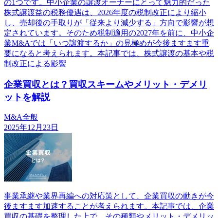
の1つです。中小企業の譲渡オーナーにとって魅力的だった
株式譲渡益の税務優遇は、2026年度の税制改正により縮小
し、売却後の手取りが「従来より減少する」方向で影響が想
定されています。そのため税制適用の2027年を前に、中小企
業M&Aでは「いつ譲渡するか」の見極めが今後ますます重
要になると考えられます。本記事では、株式譲渡の基本や税
制改正による影響
企業買収とは？買収スキームやメリット・デメリ
ットを解説
M&A全般
2025年12月23日
事業承継や業界再編への対応策として、企業買収の動きが今
後ますます加速することが考えられます。本記事では、企業
買収の基礎を整理した上で、その種類やメリット・デメリッ