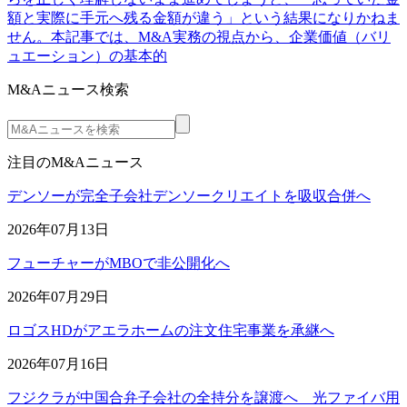
額と実際に手元へ残る金額が違う」という結果になりかねま
せん。本記事では、M&A実務の視点から、企業価値（バリ
ュエーション）の基本的
M&Aニュース検索
注目のM&Aニュース
デンソーが完全子会社デンソークリエイトを吸収合併へ
2026年07月13日
フューチャーがMBOで非公開化へ
2026年07月29日
ロゴスHDがアエラホームの注文住宅事業を承継へ
2026年07月16日
フジクラが中国合弁子会社の全持分を譲渡へ 光ファイバ用