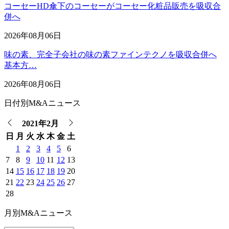
コーセーHD傘下のコーセーがコーセー化粧品販売を吸収合
併へ
2026年08月06日
味の素、完全子会社の味の素ファインテクノを吸収合併へ
基本方…
2026年08月06日
日付別M&Aニュース
2021年2月
日
月
火
水
木
金
土
1
2
3
4
5
6
7
8
9
10
11
12
13
14
15
16
17
18
19
20
21
22
23
24
25
26
27
28
月別M&Aニュース