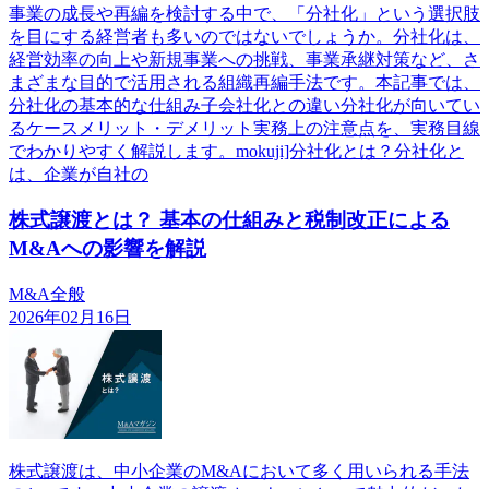
事業の成長や再編を検討する中で、「分社化」という選択肢
を目にする経営者も多いのではないでしょうか。分社化は、
経営効率の向上や新規事業への挑戦、事業承継対策など、さ
まざまな目的で活用される組織再編手法です。本記事では、
分社化の基本的な仕組み子会社化との違い分社化が向いてい
るケースメリット・デメリット実務上の注意点を、実務目線
でわかりやすく解説します。mokuji]分社化とは？分社化と
は、企業が自社の
株式譲渡とは？ 基本の仕組みと税制改正による
M&Aへの影響を解説
M&A全般
2026年02月16日
株式譲渡は、中小企業のM&Aにおいて多く用いられる手法