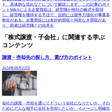
ト、具体的な流れなどについて解説します。この記事のポイ
ントM&Aによる企業買収は、経営陣が他社の株式を取得
し、経営権を獲得する手法で、目的には競争力強化や事業多
角化がある。企業買収には友好的買収と同意なき買収があ
り、前者は経営陣との合意を
「株式譲渡・子会社」に関連する学ぶ
コンテンツ
譲渡・売却先の探し方、選び方のポイント
2024年08月22日
会社の譲渡・売却を通じてどういう会社になりたいか、その
ためにどんな相手に会社を売却したいか、イメージし明確化