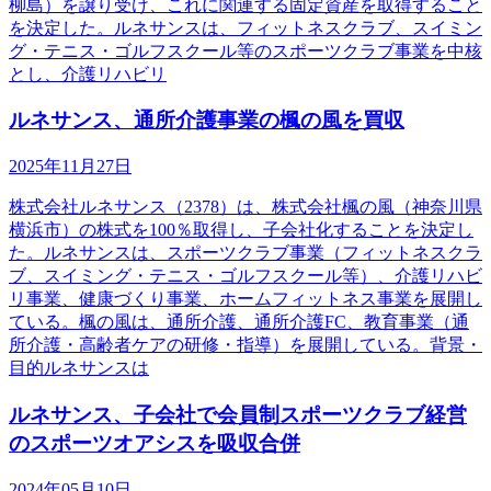
柳島）を譲り受け、これに関連する固定資産を取得すること
を決定した。ルネサンスは、フィットネスクラブ、スイミン
グ・テニス・ゴルフスクール等のスポーツクラブ事業を中核
とし、介護リハビリ
ルネサンス、通所介護事業の楓の風を買収
2025年11月27日
株式会社ルネサンス（2378）は、株式会社楓の風（神奈川県
横浜市）の株式を100％取得し、子会社化することを決定し
た。ルネサンスは、スポーツクラブ事業（フィットネスクラ
ブ、スイミング・テニス・ゴルフスクール等）、介護リハビ
リ事業、健康づくり事業、ホームフィットネス事業を展開し
ている。楓の風は、通所介護、通所介護FC、教育事業（通
所介護・高齢者ケアの研修・指導）を展開している。背景・
目的ルネサンスは
ルネサンス、子会社で会員制スポーツクラブ経営
のスポーツオアシスを吸収合併
2024年05月10日