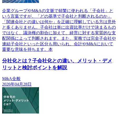
企業グループやM&Aの文脈で頻繁に使われる「子会社」と
いう言葉ですが、「どの基準で子会社と判断されるのか」
「関連会社との違いは何か」を正確に理解している方は意外
と多くありません。子会社は単に出資比率だけで決まるもの
ではなく、議決権の割合に加えて、経営に対する実質的な支
配関係によって判断されます。また、実務では完全子会社や
連結子会社といった区分も用いられ、会計やM&Aにおいて
重要な意味を持ちます。本
分社化とは？子会社化との違い、メリット・デメ
リットと検討ポイントを解説
M&A全般
2026年04月28日